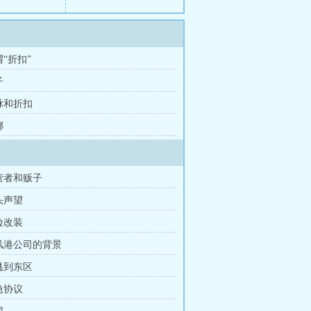
谓“折扣”
子
人脉和折扣
娜
经营者和贩子
头声望
险改装
避风港公司的背景
出逃到东区
急协议