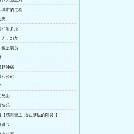
邝鑫的火热派对
融入城市的过程
心思
血清和潘多拉
菊，刀，幻梦
打手也是演员
猎
赛博精神病
帮派和公司
迁
主见面
日快乐
司机【感谢盟主“活在梦里的阳炎”】
络逃兵