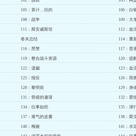
102：脱轨
103：
105：算计，目的
106：白
108：战争
109：大
111：斯安威斯坦
112：血
卷末总结
114：重
116：黑警
117：普
119：整合战斗资源
120：提
122：遗孀
123：
125：报应
126：雨
128：黎明前
129：身
131：骨碴的邀请
132：
134：往事如疤
135：潜
137：瘪气的皮囊
138：斯
140：梅娅
141：