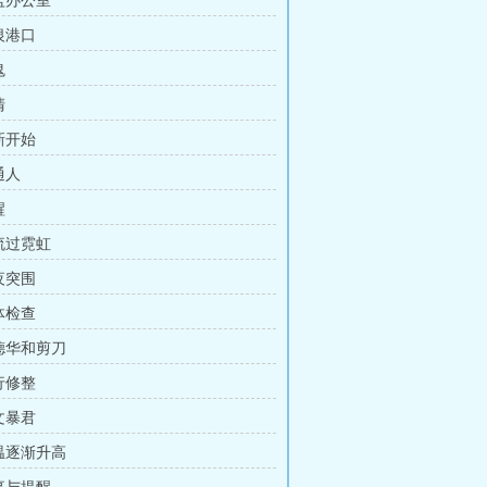
网监办公室
银港口
鬼
清
新开始
通人
醒
血流过霓虹
夜突围
体检查
爱德华和剪刀
行修整
文暴君
水温逐渐升高