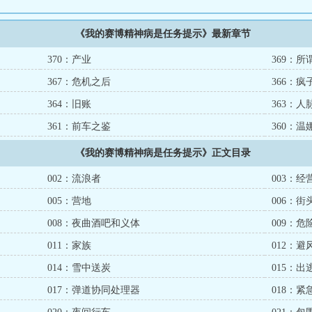
《我的赛博精神病是任务提示》最新章节
370：产业
369：所
367：危机之后
366：疯
364：旧账
363：
361：前车之鉴
360：温
《我的赛博精神病是任务提示》正文目录
002：流浪者
003：
005：营地
006：街
008：夜曲酒吧和义体
009：危
011：家族
012：
014：雪中送炭
015：
017：弹道协同处理器
018：紧