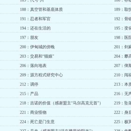
185：代号·川
186：存
188：真空管和基底体质
189：取
191：忍者和军官
192：
194：还在生活的
195：
197：朋友
198：
200：伊甸城的傍晚
201：剑
203：交易和“猫娘”
204：攀
206：落向地表
207：俾
209：源方程式研究中心
210：闯
212：调停
213：本
215：产品
216：无
）
218：吉诺的价值（感谢盟主“马尔高克元首”）
219：
221：商业怪物
222：身
224：死亡是门生意
225：极