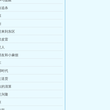
往事与提醒
路追杀
票
衡
欢迎来到东区
者皮雷
意人
老朋友和小麻烦
车
博时代
次送货
筏岐的清算
意兴隆
座