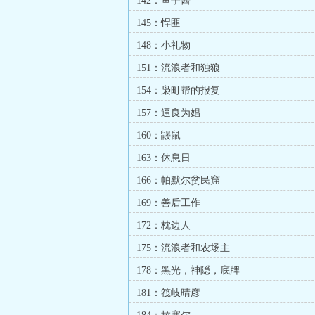
142：鱼子酱
145：悍匪
148：小礼物
151：流浪者和独狼
154：枭町帮的报复
157：逼良为娼
160：鼹鼠
163：休息日
166：帕默尔贫民窟
169：善后工作
172：枕边人
175：流浪者和农场主
178：黑光，神隠，底牌
181：筏岐晴彦