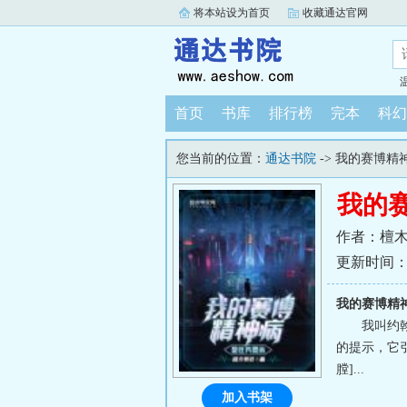
将本站设为首页
收藏通达官网
首页
书库
排行榜
完本
科幻
您当前的位置：
通达书院
-> 我的赛博
我的
作者：檀
更新时间：202
我的赛博精
我叫约
的提示，它
膛]...
加入书架