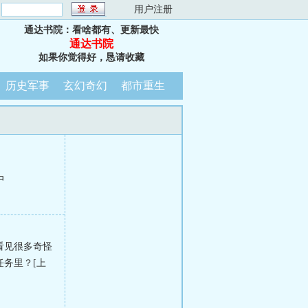
：
用户注册
通达书院：看啥都有、更新最快
通达书院
如果你觉得好，恳请收藏
历史军事
玄幻奇幻
都市重生
中
看见很多奇怪
务里？[上