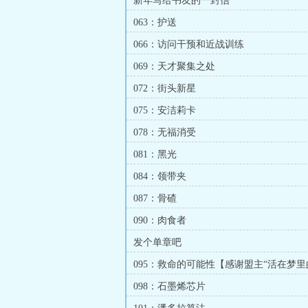
新年写给书友的一封信
063：护送
066：访问干预和近战训练
069：天才聚集之处
072：街头新星
075：安洁莉卡
078：无福消受
081：黑光
084：领带夹
087：骨碴
090：肉食者
发个单章吧
095：救命的可能性【感谢盟主“活在梦里
炎”】
098：石墨烯芯片