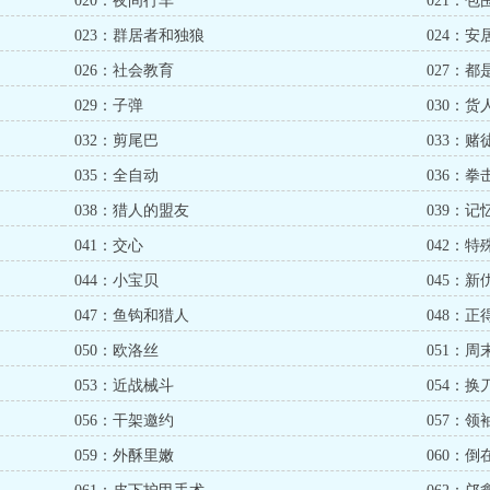
020：夜间行车
021：包
023：群居者和独狼
024：安
026：社会教育
027：
029：子弹
030：
032：剪尾巴
033：赌
035：全自动
036：拳
038：猎人的盟友
039：记
041：交心
042：特
044：小宝贝
045：
047：鱼钩和猎人
048：正
050：欧洛丝
051：周
053：近战械斗
054：换
056：干架邀约
057：领
059：外酥里嫩
060：