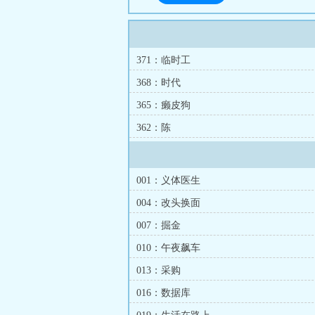
371：临时工
368：时代
365：癞皮狗
362：陈
001：义体医生
004：改头换面
007：掘金
010：午夜飙车
013：采购
016：数据库