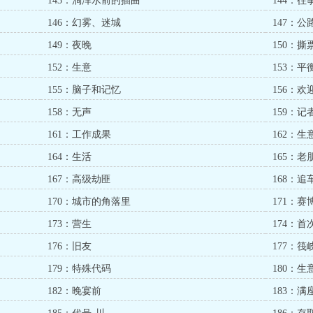
143：淌浑水前的插曲
144：
146：幻雾、迷城
147：公
149：夜晚
150：撕
152：生意
153：平
155：脑子和记忆
156：
158：无声
159：记
161：工作成果
162：生
164：生活
165：
167：高级劫匪
168：追
170：城市的角落里
171：赛
173：营生
174：首
176：旧友
177：
179：特殊代码
180：生
182：晚宴前
183：满