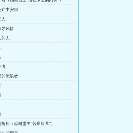
作弊者（感谢盟主“活在梦里的阳炎”）
于死亡中安眠
间人
帕默尔风情
失的人
人
注
存者
城里的流浪者
话
健一
档
过河拆桥（感谢盟主“苦瓜脸儿”）