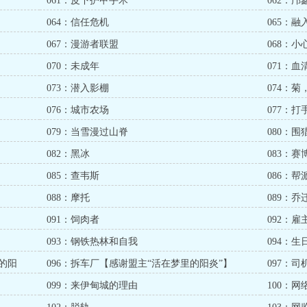
061：皮下护甲手术
062：
064：信任危机
065：
067：漫游者联盟
068：小
070：未成年
071：
073：潜入影棚
074：
076：城市农场
077：
079：当雪漫过山脊
080：围
082：黑冰
083：
085：查韦斯
086：
088：摩托
089：乔
091：饲肉者
092：雇
093：钢铁热林和自我
094：生
的阳
096：拆车厂【感谢盟主“活在梦里的阳炎”】
097：
099：来伊甸城的理由
100：网