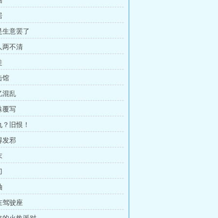
围
居
都是生意罢了
货人两不清
徒
击馆
忆混乱
殊覆写
新仇？旧恨！
得发邪
末
刀
袖
倒在驾驶座