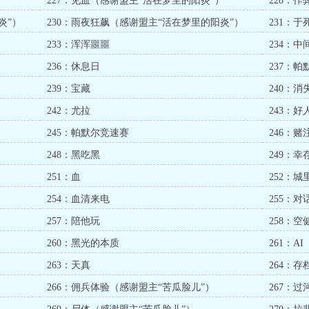
227：见血（感谢盟主“活在梦里的阳炎”）
228：
炎”）
230：雨夜狂飙（感谢盟主“活在梦里的阳炎”）
231：
233：浑浑噩噩
234：中
236：休息日
237：
239：宝藏
240：消
242：尤拉
243：好
245：帕默尔竞速赛
246：赌
248：黑吃黑
249：幸
251：血
252：
254：血清来电
255：对
257：陪他玩
258：空
260：黑光的本质
261：AI
263：天真
264：存
266：佣兵体验（感谢盟主“苦瓜脸儿”）
267：