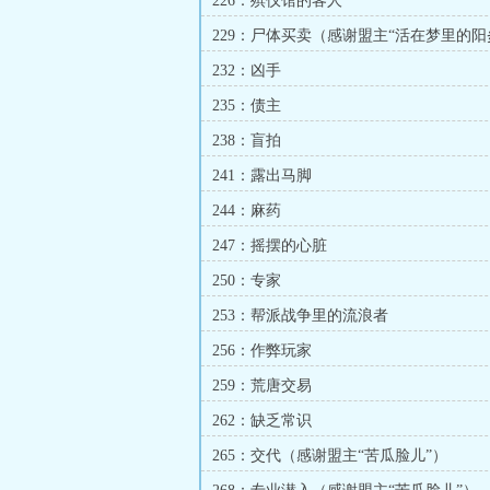
226：殡仪馆的客人
229：尸体买卖（感谢盟主“活在梦里的阳
232：凶手
235：债主
238：盲拍
241：露出马脚
244：麻药
247：摇摆的心脏
250：专家
253：帮派战争里的流浪者
256：作弊玩家
259：荒唐交易
262：缺乏常识
265：交代（感谢盟主“苦瓜脸儿”）