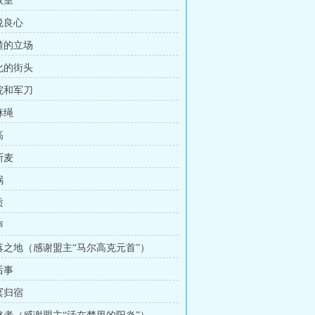
取室
悦良心
骨碴的立场
变化的街头
医院和军刀
麻绳
高
斯麦
祸
质
声
坠落之地（感谢盟主“马尔高克元首”）
后事
冥归宿