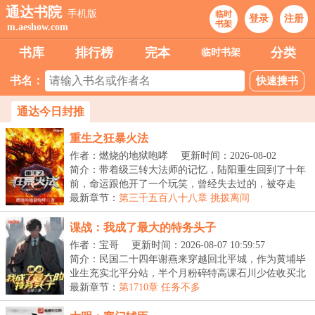
通达书院
手机版
临时
登录
注册
书架
m.aeshow.com
书库
排行榜
完本
分类
临时书架
书名：
通达今日封推
重生之狂暴火法
作者：燃烧的地狱咆哮
更新时间：2026-08-02
22:46:58
简介：带着级三转大法师的记忆，陆阳重生回到了十年
前，命运跟他开了一个玩笑，曾经失去过的，被夺走
的，...
最新章节：
第三千五百八十八章 挑拨离间
谍战：我成了最大的特务头子
作者：宝哥
更新时间：2026-08-07 10:59:57
简介：民国二十四年谢燕来穿越回北平城，作为黄埔毕
业生充实北平分站，半个月粉碎特高课石川少佐收买北
平...
最新章节：
第1710章 任务不多