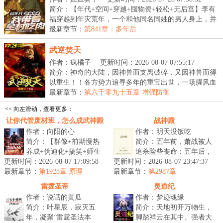
简介：【年代+空间+穿越+囤物资+轻松+无后宫】李有
福穿越到年灾荒年，一个和他同名同姓的男人身上，并
且...
最新章节：
第841章：多年后
武逆焚天
作者：疯橘子
更新时间：2026-08-07 07:55:17
简介：神奇的大陆，因神兽而支离破碎，又因神兽而得
以重生！！各方势力追寻多年的重宝出世，一场腥风血
雨...
最新章节：
第六千零九十五章 增强防御
<< 向左滑动，查看更多：
让你代管废材班，怎么成武神殿
战神殿
作者：向阳的心
作者：明天没饭吃
了
简介：【群像+前期慢热
简介：五年前，萧战被人
养成+伪迪化+搞笑+师生
追杀险些丧命：五年后，
更新时间：2026-08-07 17:09:58
情（不喜勿入）】半个月
更新时间：2026-08-07 23:47:37
战神归来，镇压世间一切
最新章节：
撵走三个班主任。面对有
第1928章 原理
最新章节：
宵小。...
第2987章
着人均混世魔...
雷霆圣帝
灵道纪
作者：说话的黄瓜
作者：梦迹魂缘
简介：叶星辰，寂灭五
简介：天地初开万物生，
年，凝聚‘雷霆圣法本
脚踏祥云在其中。强者大