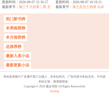
更新时间：2026-08-07 22:56:27
源’，从北荒崛起，探寻身
更新时间：2026-08-07 10:19:21
陆纷争扰，妖魔鬼神比神
最新章节：
世谜，沐浴天骄血，夺诸
第三千六百零二章 无
最新章节：
通。血染三界争第一，隐
第七百五十四章 出兵
敌之姿
天造化，斩因...
联北
世仙人悲众...
热门新书榜
本周推荐榜
本月推荐榜
总推荐榜
最新入库小说
最新更新小说
本站若有图片广告属于第三方接入，非本站所为，广告内容与本站无关，不代表
本站立场，请谨慎阅读。
Copyright © 2020 通达书院 All Rights Reserved.kk
SiteMap