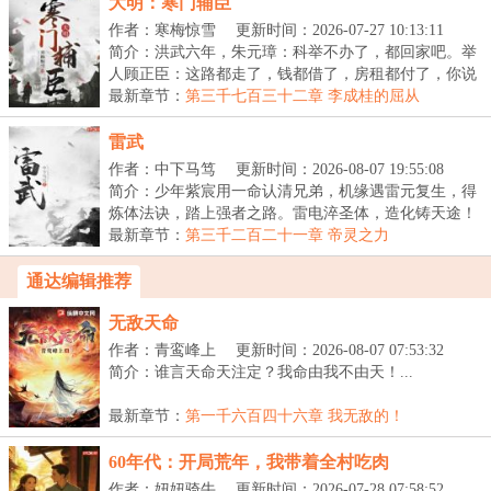
大明：寒门辅臣
作者：寒梅惊雪
更新时间：2026-07-27 10:13:11
简介：洪武六年，朱元璋：科举不办了，都回家吧。举
人顾正臣：这路都走了，钱都借了，房租都付了，你说
不...
最新章节：
第三千七百三十二章 李成桂的屈从
雷武
作者：中下马笃
更新时间：2026-08-07 19:55:08
简介：少年紫宸用一命认清兄弟，机缘遇雷元复生，得
炼体法诀，踏上强者之路。雷电淬圣体，造化铸天途！
以...
最新章节：
第三千二百二十一章 帝灵之力
通达编辑推荐
无敌天命
作者：青鸾峰上
更新时间：2026-08-07 07:53:32
简介：谁言天命天注定？我命由我不由天！...
最新章节：
第一千六百四十六章 我无敌的！
60年代：开局荒年，我带着全村吃肉
作者：妞妞骑牛
更新时间：2026-07-28 07:58:52