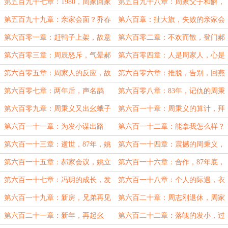
去
第五百九十七章：1980，周家回家
第五百九十八章：周家父子和解，
过年
郝冬梅怒怼母亲
第五百九十九章：亲家会面？乔春
第六百章：扯大旗，失败的亲家会
燕上门
面
第六百零一章：赶鸭子上架，故意
第六百零二章：不欢而散，登门郝
挑事
家
第六百零三章：周辰怒斥，气晕郝
第六百零四章：人是周家人，心是
父
郝家心
第六百零五章：周家人的反应，故
第六百零六章：推脱，告别，回燕
人邀请
京
第六百零七章：两年后，声名鹊
第六百零八章：83年，记仇的周秉
起，光明赴港
义夫妇
第六百零九章：周秉义又出幺蛾子
第六百一十章：周秉义的算计，拜
了
年
第六百一十一章：为发小谋出路
第六百一十二章：能拿我怎么样？
第六百一十三章：逝世，87年，姚
第六百一十四章：震撼的周秉义，
立松开始行动
光明回归
第六百一十五章：郝家会议，姚立
第六百一十六章：合作，87年底，
松来访
准备回吉春
第六百一十七章：冯玥的成长，发
第六百一十八章：个人的际遇，衣
小来京
锦还乡
第六百一十九章：新房，兄弟再见
第六百二十章：周志刚退休，周家
再团聚
第六百二十一章：新年，再起幺
第六百二十二章：落魄的发小，过