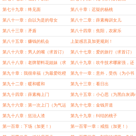
第七十九章：终见面
第八十章：迟疑的杨桃
第八十一章：自以为是的母女
第八十二章：薛素梅训女儿
第八十三章：矛盾
第八十四章：焦阳，农家乐
第八十五章：赚钱的机会
上架感言及加更规则！
第八十六章：男人的嘴（求首订）
第八十七章：爱的旅行（求首订）
第八十八章：老牌塑料花姐妹（求
第八十九章：吹牛技术哪家强，还
首订）
看我家丈母娘（为小乖1312加更）
第九十章：我很幸福（为最爱吃橙
第九十一章：意外，受伤（为小书
子吖的打赏加更）
浪丶的万赏加更）
第九十二章：暖和暖和
第九十三章：看日出
第九十四章：薛素梅上门
第九十五章：小心思（为黑白灰调r
的打赏加更）
第九十六章：第一次上门（为气运
第九十七章：金钱开道
金龙的打赏加更）
第九十八章：惩治人渣
第九十九章：纠结的桃子
第一百章：下场（加更！）
第一百零一章：戒指（加更！）