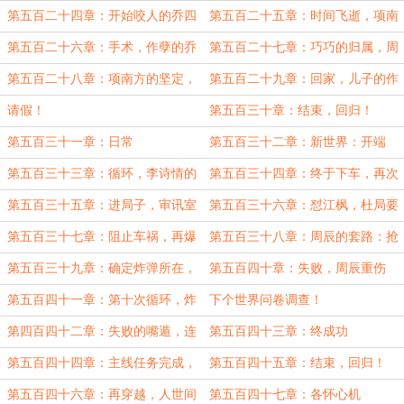
方
四美要房
第五百二十四章：开始咬人的乔四
第五百二十五章：时间飞逝，项南
美
方求助
第五百二十六章：手术，作孽的乔
第五百二十七章：巧巧的归属，周
四美
辰感染病毒？
第五百二十八章：项南方的坚定，
第五百二十九章：回家，儿子的作
千里寻情
文
请假！
第五百三十章：结束，回归！
第五百三十一章：日常
第五百三十二章：新世界：开端
第五百三十三章：循环，李诗情的
第五百三十四章：终于下车，再次
激动
爆炸
第五百三十五章：进局子，审讯室
第五百三十六章：怼江枫，杜局要
药检
第五百三十七章：阻止车祸，再爆
第五百三十八章：周辰的套路：抢
炸
劫
第五百三十九章：确定炸弹所在，
第五百四十章：失败，周辰重伤
真凶
第五百四十一章：第十次循环，炸
下个世界问卷调查！
弹下车
第四百四十二章：失败的嘴遁，连
第五百四十三章：终成功
环撞
第五百四十四章：主线任务完成，
第五百四十五章：结束，回归！
直播一哥
第五百四十六章：再穿越，人世间
第五百四十七章：各怀心机