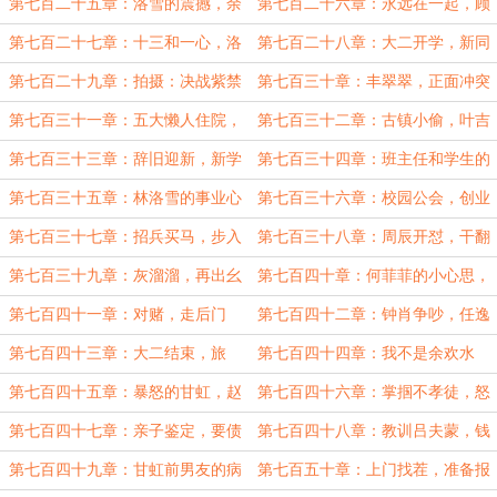
败的演奏
歌：明天会更好
第七百二十五章：洛雪的震撼，余
第七百二十六章：永远在一起，顾
皓奶奶
一心要出国
第七百二十七章：十三和一心，洛
第七百二十八章：大二开学，新同
雪的大方
学
第七百二十九章：拍摄：决战紫禁
第七百三十章：丰翠翠，正面冲突
之巅
第七百三十一章：五大懒人住院，
第七百三十二章：古镇小偷，叶吉
古镇摄影展
平出国
第七百三十三章：辞旧迎新，新学
第七百三十四章：班主任和学生的
期开始
斗争
第七百三十五章：林洛雪的事业心
第七百三十六章：校园公会，创业
之始
第七百三十七章：招兵买马，步入
第七百三十八章：周辰开怼，干翻
正轨
丰翠翠
第七百三十九章：灰溜溜，再出幺
第七百四十章：何菲菲的小心思，
蛾子的丰翠翠
激将法
第七百四十一章：对赌，走后门
第七百四十二章：钟肖争吵，任逸
帆遭重
第七百四十三章：大二结束，旅
第七百四十四章：我不是余欢水
行，回归
第七百四十五章：暴怒的甘虹，赵
第七百四十六章：掌掴不孝徒，怒
觉民，梁安妮
抽不忠妻
第七百四十七章：亲子鉴定，要债
第七百四十八章：教训吕夫蒙，钱
路上
到手
第七百四十九章：甘虹前男友的病
第七百五十章：上门找茬，准备报