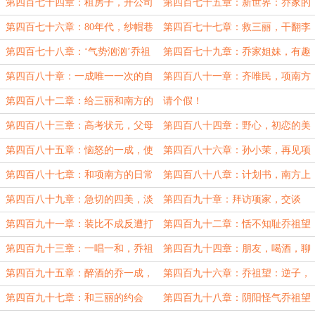
第四百七十四章：租房子，开公司
第四百七十五章：新世界：乔家的
儿女
第四百七十六章：80年代，纱帽巷
第四百七十七章：救三丽，干翻李
和满
第四百七十八章：‘气势汹汹’乔祖
第四百七十九章：乔家姐妹，有趣
望
的四美
第四百八十章：一成唯一一次的自
第四百八十一章：齐唯民，项南方
私，三年后
第四百八十二章：给三丽和南方的
请个假！
笔记，高考
第四百八十三章：高考状元，父母
第四百八十四章：野心，初恋的美
的工作
好
第四百八十五章：恼怒的一成，使
第四百八十六章：孙小茉，再见项
用月老技能
南方
第四百八十七章：和项南方的日常
第四百八十八章：计划书，南方上
门
第四百八十九章：急切的四美，淡
第四百九十章：拜访项家，交谈
定的三丽
第四百九十一章：装比不成反遭打
第四百九十二章：恬不知耻乔祖望
脸
第四百九十三章：一唱一和，乔祖
第四百九十四章：朋友，喝酒，聊
望翻脸
恋情
第四百九十五章：醉酒的乔一成，
第四百九十六章：乔祖望：逆子，
热闹的乔家
逆子啊！
第四百九十七章：和三丽的约会
第四百九十八章：阴阳怪气乔祖望