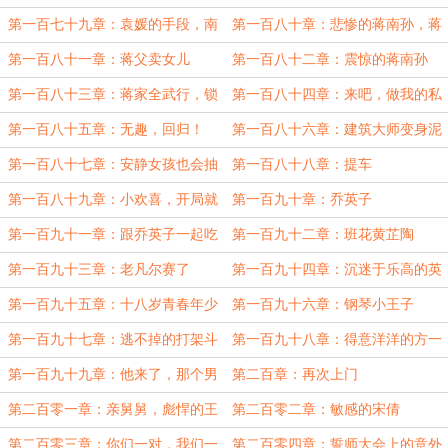
行动
朱锁锁
第一百七十九章：袁媛的手段，南
第一百八十章：悲惨的蒋南孙，蒋
孙崩溃
父求救
第一百八十一章：蒋父卖女儿
第一百八十二章：震惊的蒋南孙
第一百八十三章：蒋家全武行，锁
第一百八十四章：来吧，做我的私
锁上门求饶
人生活助理
第一百八十五章：无趣，回归！
第一百八十六章：建筑大师变身泥
瓦匠？
第一百八十七章：安静女孩也会抽
第一百八十八章：提车
人
第一百八十九章：小欢喜，开局就
第一百九十章：乔英子
懵了
第一百九十一章：跟乔英子一起吃
第一百九十二章：班花黄芷陶
饭
第一百九十三章：老凡尔赛了
第一百九十四章：沉迷于乐高的英
子
第一百九十五章：十八岁青春年少
第一百九十六章：钢琴小王子
第一百九十七章：逃不掉的打架斗
第一百九十八章：得意洋洋的方一
殴
凡
第一百九十九章：他来了，那个男
第二百章：再次上门
人他来了
第二百零一章：亲舅舅，彪悍的王
第二百零二章：敏感的宋倩
一笛妈妈
第二百零三章：你们一对，我们一
第二百零四章：誓师大会上的意外