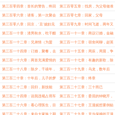
秋水
教官
第三百零四章：首长的警告，终回
第三百零五章：找房，为父母做准
医学院
备
第三百零六章：请客，第一次聚会
第三百零七章：回家，父母
第三百零八章：回京，‘丑’媳妇见
第三百零九章：时间飞逝，两年又
公婆
两年
第三百一十章：渣男秋水，吃干醋
第三百一十一章：商议订婚，金融
的赵英男
危机，作妖的妖刀
第三百一十二章：兄弟情（为盟
第三百一十三章：宿舍闲聊，赵英
主‘诸天的你叔’加更）
男的照顾
第三百一十四章：订婚，聚餐，去
第三百一十五章：周辰，周晨，争
酒吧
吵的秋水和肖红
第三百一十六章：两首充满爱情的
第三百一十七章：有趣的新歌，除
歌，燃爆
夕夜，团圆饭
第三百一十八章：除夕，千禧年，
第三百一十九章：乌龙，数年后
跨年
第三百二十章：十年后，儿子的梦
第三百二十一章：终章
想
第三百二十二章：回归，新技能
第三百二十三章：三十而已
第三百二十四章：说我违规占用车
第三百二十五章：委屈的钟晓芹，
位？
慈善家任务
第三百二十六章：看心理医生，目
第三百二十七章：王漫妮想要倒贴
标王漫妮
第三百二十八章：来自大家族？期
第三百二十九章：充当保姆的王漫