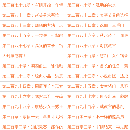
千秋
第二百七十九章：军训开始，作诗
第二百八十章：激动的秋水
第二百八十一章：赵英男求帮忙
第二百八十二章：表演节目的选择
第二百八十三章：赚钱的方法，老
第二百八十四章：诛仙，三重门
本行
第二百八十五章：一袋饼干引起的
第二百八十六章：秋水怂了，周辰
争斗
上台
第二百八十七章：高兴的首长，宿
第二百八十八章：对抗教官
舍关系
大封推感言！
第二百八十九章：惩罚，女生宿舍
的话题
第二百九十章：匍匐前进，诛仙动
第二百九十一章：首长的任务，羡
笔
煞众人
第二百九十二章：经典小品，满意
第二百九十三章：小说出版，达成
的首长
共识
第二百九十四章：周辰评价全班女
第二百九十五章：女生堵门，从容
生
应对
第二百九十六章：蠢货骂谁，失态
第二百九十七章：班长出马，戴教
的戴教官
官怂了
第二百九十八章：敏感少女王秀玉
第二百九十九章：戴教官的悲剧
第三百章：放假一天，各自计划出
第三百零一章：不一样的赵英男
行
第三百零二章：知识竞赛，能作的
第三百零三章：军训结束，再见戴