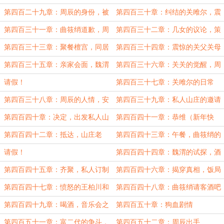
迪（补）
闻告破
第四百二十九章：周辰的身份，被
第四百三十章：纠结的关雎尔，震
吓到的关雎尔
惊三人组
第四百三十一章：曲筱绡道歉，周
第四百三十二章：几女的议论，策
辰再请客
马奔腾
第四百三十三章：聚餐檀宫，同居
第四百三十四章：震惊的关父关母
生活
第四百三十五章：亲家会面，魏渭
第四百三十六章：关关的觉醒，周
的疑虑
辰的礼物
请假！
第四百三十七章：关雎尔的日常
第四百三十八章：周辰的人情，安
第四百三十九章：私人山庄的邀请
迪的绯闻男友
第四百四十章：决定，出发私人山
第四百四十一章：恭维（新年快
庄
乐！）
第四百四十二章：抵达，山庄老
第四百四十三章：午餐，曲筱绡的
板，王柏川的感慨
行动
请假！
第四百四十四章：魏渭的试探，酒
窖
第四百四十五章：齐聚，私人订制
第四百四十六章：揭穿真相，饭局
翻脸
第四百四十七章：愤怒的王柏川和
第四百四十八章：曲筱绡请客酒吧
赵医生
第四百四十九章：喝酒，音乐会之
第四百五十章：狗血剧情
邀
第四百五十一章：富二代的争斗，
第四百五十二章：周辰出手