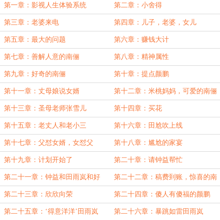
第一章：影视人生体验系统
第二章：小舍得
第三章：老婆来电
第四章：儿子，老婆，女儿
第五章：最大的问题
第六章：赚钱大计
第七章：善解人意的南俪
第八章：精神属性
第九章：好奇的南俪
第十章：提点颜鹏
第十一章：丈母娘说女婿
第十二章：米桃妈妈，可爱的南俪
第十三章：圣母老师张雪儿
第十四章：买花
第十五章：老丈人和老小三
第十六章：田尬吹上线
第十七章：父怼女婿，女怼父
第十八章：尴尬的家宴
第十九章：计划开始了
第二十章：请钟益帮忙
第二十一章：钟益和田雨岚和好
第二十二章：稿费到账，惊喜的南
了？
俪
第二十三章：欣欣向荣
第二十四章：傻人有傻福的颜鹏
第二十五章：‘得意洋洋’田雨岚
第二十六章：暴跳如雷田雨岚