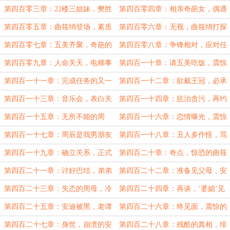
机，欢乐颂小区
邱莹莹
第四百零三章：22楼三姐妹，樊胜
第四百零四章：相亲奇葩女，偶遇
美的小心思
关邱
第四百零五章：曲筱绡登场，素质
第四百零六章：无视，曲筱绡打探
低下的曲家人
周辰
第四百零七章：五美齐聚，奇葩的
第四百零八章：争锋相对，应对任
系统任务
务的方案
第四百零九章：人命关天，电梯事
第四百一十章：请五美吃饭，震惊
故
的众女
第四百一十一章：完成任务的又一
第四百一十二章：欲戴王冠，必承
方案
其重，请关关吃饭
第四百一十三章：音乐会，表白关
第四百一十四章：惩治贪污，再约
雎尔
关雎尔
第四百一十五章：无所不能的周
第四百一十六章：恋情曝光，震惊
辰，两盒大闸蟹
的安迪和樊胜美
第四百一十七章：周辰是我男朋友
第四百一十八章：丑人多作怪，骂
的就是你
第四百一十九章：确立关系，正式
第四百二十章：奇点，惊恐的曲筱
约会
绡（二合一）
第四百二十一章：讨好巴结，弟弟
第四百二十二章：准备见父母，安
的消息
迪寻亲（二合一）
第四百二十三章：失态的周母，冷
第四百二十四章：再谈，‘婆媳’见
静的周父
面
第四百二十五章：安迪被黑，老谭
第四百二十六章：终见面，震惊的
出面
安迪和老谭
第四百二十七章：身世，崩溃的安
第四百二十八章：残酷的真相，绯