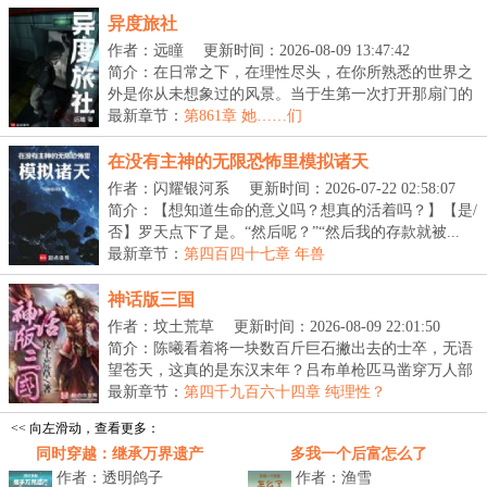
异度旅社
作者：远瞳
更新时间：2026-08-09 13:47:42
简介：在日常之下，在理性尽头，在你所熟悉的世界之
外是你从未想象过的风景。当于生第一次打开那扇门的
时...
最新章节：
第861章 她……们
在没有主神的无限恐怖里模拟诸天
作者：闪耀银河系
更新时间：2026-07-22 02:58:07
简介：【想知道生命的意义吗？想真的活着吗？】【是/
否】罗天点下了是。“然后呢？”“然后我的存款就被...
最新章节：
第四百四十七章 年兽
神话版三国
作者：坟土荒草
更新时间：2026-08-09 22:01:50
简介：陈曦看着将一块数百斤巨石撇出去的士卒，无语
望苍天，这真的是东汉末年？吕布单枪匹马凿穿万人部
队...
最新章节：
第四千九百六十四章 纯理性？
<< 向左滑动，查看更多：
同时穿越：继承万界遗产
多我一个后富怎么了
作者：透明鸽子
作者：渔雪