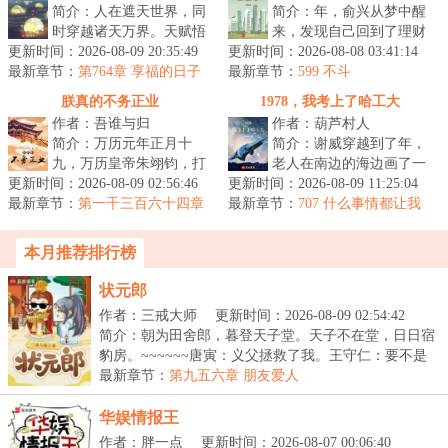
简介：人在遮天世界，同
简介：年，俞兴从梦中醒
时穿越诸天万界。天赋悟
来，发现自己回到了理财
更新时间：2026-08-09 20:35:49
性融合，战力无限叠加。
更新时间：2026-08-08 03:41:14
亏空的年金融危机前夕。
最新章节：
五倍同级战力，你说我只
第764章 享福的日子
最新章节：
梦中的自己，初学医，未
599 不斗
还在后头呢
是凡体而已...
能从业，后...
朕真的不务正业
1978，我考上了哈工大
作者：吾谁与归
作者：葫芦村人
简介：万历元年正月十
简介：谢威穿越到了年，
九，万历皇帝朱翊钧，打
老人在南边的海边画了一
更新时间：2026-08-09 02:56:46
量着面前的铁三角。第一
更新时间：2026-08-09 11:25:04
个圈的那一年，也是恢复
最新章节：
位盟友面相颇为和善，她
第一千三百六十四章
最新章节：
高考的第二年。了解时代
707 什么事情都让我
有的时候，死亡是一种解脱
是大明的太后...
干，下面的人哪来锻炼机会？
发展脉络的...
本月推荐排行榜
状元郎
作者：三戒大师
更新时间：2026-08-09 02:54:42
简介：朝为田舍郎，暮登天子堂。天子不在堂，日日宿
豹房。~~~~~~唐寅：义父拯救了我。王守仁：要不是
他救...
最新章节：
第九五六章 朋友爱人
华娱情报王
作者：胖一点
更新时间：2026-08-07 00:06:40