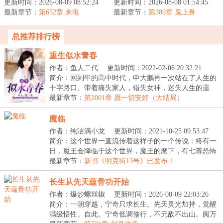
更新时间：2026-08-09 08:52:24
房职场】曾经新式融合菜
更新时间：2026-08-08 01:54:45
+科学修仙】左道奇才沈
最新章节：
掌门人陈芝虎重生了。看
第652章 来电
最新章节：
轻舟，修最野的术，躲得
第389章 鬼上身
着眼前的破...
过五弊，避得...
总推荐排行榜
重生似水青春
作者：鱼人二代
更新时间：2022-02-06 20:32:21
简介：回到年的高中时代，申大鹏再一次站在了人生的
十字路口。带着痛失家人，错失女神，迷失人生的遗
憾，...
最新章节：
第2001章 愿一切安好（大结局）
魔临
作者：纯洁滴小龙
更新时间：2021-10-25 09:53:47
简介：这个世界一直流传着这样子的一个传说：终有一
日，魔王会降临于这个世界，魔王的麾下，有七尊恐怖
的...
最新章节：
新书《明克街13号》已发布！
长生从先天蕴骨功开始
作者：爆炒螺丝椒
更新时间：2026-08-09 22:03:26
简介：一朝穿越，宁奇只求长生。先天灵光加持，觉醒
满级悟性。自此。宁奇低调修行，不无敌不出山。阅万