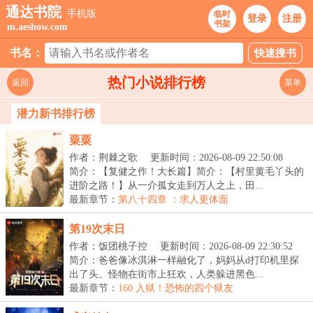
通达书院
手机版
临时
登录
注册
书架
m.aeshow.com
书名：
热门小说排行榜
返回
菜单
潜力新书排行榜
粟粟
作者：荆棘之歌
更新时间：2026-08-09 22:50:08
简介：【复健之作！大长篇】简介：【村里黄毛丫头的
进阶之路！】从一介孤女走到万人之上，田...
最新章节：
第八十四章 ：求人更体面
第19次末日
作者：饭团桃子控
更新时间：2026-08-09 22:30:52
简介：爸爸像冰淇淋一样融化了，妈妈从d打印机里探
出了头。怪物在街市上狂欢，人类躲进黑色...
最新章节：
160 入狱！恐怖的四个狱友