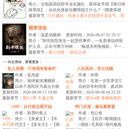
简介：北电级高职班毕业生颜礼，获得金手指【每日情
报系统】，从此化身娱乐圈情报王什么？《隋唐英雄
传》...
最新章节：
639 颜礼：你身上最大的优势不是名气，而
是脸
噩梦使徒
作者：温柔劝睡师
更新时间：2026-08-07 01:59:37
简介：“我市医院发生一起恶性事件，一名患者劫持医
护人员，正在与警方对峙......”杨逍关闭电视机，下一...
最新章节：
第1228章 ：妖妃之祸
<< 向左滑动，查看更多：
坠入深渊：只有我有装备栏
人在高武，言出法随
作者：吴杰超
作者：衔雨
简介：地球被深渊捕获，
简介：在第一次世界交汇
以各个居民区为基点分散
后的百年时间里，真武和
更新时间：2026-08-09 17:19:00
坠入深渊艰难求生，幸存
更新时间：2026-08-08 04:23:29
新武交相辉映，异界的神
最新章节：
者一边要面对深渊的恶劣
第612章 不速之客
最新章节：
灵和现界的强人层出不
第264章 掌握物质的
环境，一边...
奥秘
穷。“就比如...
1996：从行政总厨开始
旁门左道，修仙靠富婆
作者：风雪钓鱼人
作者：包公鱼
简介：【美食文】+【年
简介：【后宫+唯我独法
代文】+【多女主】+【厨
+萌娃+无系统+现代修真