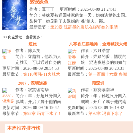
盛宠姝色
作者：豆丁丁
更新时间：2026-08-09 21:24:41
简介：林姝夏被送回林家的第一天，姐姐逃婚跑出国。
梨树下，她见到了去退婚的‘准’姐夫。那...
最新章节：
第29章 陈辞墨的腹肌在碰瓷她的眼睛！
<< 向左滑动，查看更多：
逆旅
六零香江摆地摊，全港喊我大佬
作者：陈风笑
作者：六月浩雪
简介：穿越前，他以为人
简介：烂赌的爹，懦弱的
定胜天，可以通过自身的
娘，混迹夜总会的姐姐与
更新时间：2026-08-09 20:54:53
努力，来改变环境和阶
更新时间：2026-08-09 20:20:31
当古惑仔的大哥。面对这
最新章节：
层。穿越后才知道，有
第110顽强-11火球术
最新章节：
天崩开局，叶湘拿起书...
第一百四十六章 多嘴
（四更求月票）
些...
明
2007，深圳逆袭
闯深圳
作者：寂寞读南华
作者：寂寞读南华
简介：年，孙超只身闯入
简介：年，孙超只身闯入
鹏城，开启了属于他的南
鹏城，开启了属于他的南
更新时间：2026-08-09 16:19:42
漂之旅。身为绝路之人，
更新时间：2026-08-09 16:19:42
漂之旅。身为绝路之人，
最新章节：
除了胜利，他已经无路...
第92章 冯青下水了！
最新章节：
除了胜利，他已经无路...
第92章 冯青下水了！
本周推荐排行榜