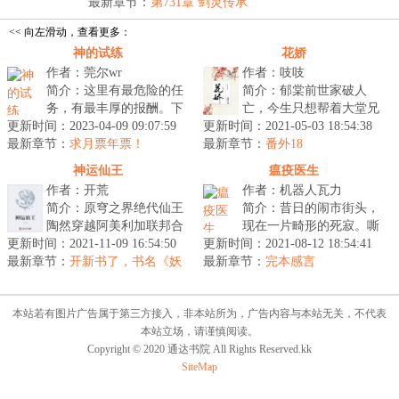
经...
最新章节：
第731章 剑灵传承
<< 向左滑动，查看更多：
神的试练
花娇
作者：莞尔wr
作者：吱吱
简介：这里有最危险的任
简介：郁棠前世家破人
务，有最丰厚的报酬。下
亡，今生只想帮着大堂兄
更新时间：2023-04-09 09:07:59
一秒可能是生命的终结、
更新时间：2021-05-03 18:54:38
振兴家业。裴宴（冷眼睨
最新章节：
可能是不能回头的深渊，
求月票年票！
最新章节：
视）：无事献殷勤，非奸
番外18
也有可能最...
即盗！这小姑...
神运仙王
瘟疫医生
作者：开荒
作者：机器人瓦力
简介：原穹之界绝代仙王
简介：昔日的闹市街头，
陶然穿越阿美利加联邦合
现在一片畸形的死寂。嘶
更新时间：2021-11-09 16:54:50
众国，借体重生，化身安
更新时间：2021-08-12 18:54:41
哑狂乱的怪异低语缠绕在
最新章节：
德烈·李·威尔顿斯坦，成
开新书了，书名《妖
最新章节：
天空之上，不可名状的古
完本感言
女哪里逃》！
为威尔顿...
老巨影沉浮...
本站若有图片广告属于第三方接入，非本站所为，广告内容与本站无关，不代表
本站立场，请谨慎阅读。
Copyright © 2020 通达书院 All Rights Reserved.kk
SiteMap