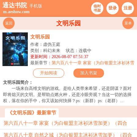
通达书院
手机版
临时
登录
注册
书架
m.aeshow.com
文明乐园
返回
菜单
文明乐园
作者：虚伪王庭
类别：科幻未来
状态：连载中
更新时间：2026-08-07 07:51:37
最新章节：
第六百八十一章 家宴（为白银盟主冰衫沐雪
加更）（四合一）
开始阅读
加入书架
文明乐园简介：
一场来自高维文明的游戏。是给人类带来希望，还是阴谋？面对
即将熄灭的文明。是帮助点燃火种，还是冷眼旁观？当这一切的选择
权，落在你的手中，你又该如何抉择？ps:（新群）ps:（老群）...
《文明乐园》最新章节
第六百八十一章 家宴（为白银盟主冰衫沐雪加更）（四合
第六百八十章 自然之城（为白银盟主冰衫沐雪加更）（四合
一）