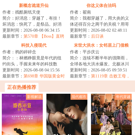
（为白银盟主冰衫沐雪加更）
新概念诡道升仙
你这义体合法吗
（四合一）
作者：残酷厕纸天使
作者：翟南
简介：好消息：穿越了，有挂！
简介：我都穿越了，用大炎的义
坏消息：快死了，是祭品。好消
体还得百分之两千的关税？用哥
息：我已成功奴役了邪神！…打
更新时间：2026-08-08 06:34:15
联义体我还没医保？无线上网还
更新时间：2026-08-02 02:48:11
开为入侵仙界而...
最新章节：
第570章 【Boss】直聘
tm的得交专利费...
最新章节：
后日谈
科技入侵现代
末世大洪水：女邻居上门借粮
作者：鸦的碎碎念
作者：平步庆云
简介：：林燃睁眼竟是年代的纽
简介：连续不断半年的强降雨，
约街头，手握未来年的科技数
全球各地大洪水爆发。北极冰川
据，却成了没有身份的“黑户”。他
更新时间：2026-08-08 04:15:56
融化，海平面上涨，海水倒灌江
更新时间：2026-08-05 09:59:51
不得不用一篇...
最新章节：
第698章 华国版黄金时
河。冰封的远古...
最新章节：
第1119章 击败王母，
代
收复昆仑
正在热播推荐
影视解说
现代都市
年代穿越