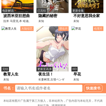
电影解说
已完结
更新全集
波西米亚狂想曲
隐藏的秘密
不好意思我全家
[电影解说]
拉米·马雷克,本·哈迪,
未知
都穿了
未知
约瑟夫·梅泽罗,格
大陆综艺
理论片
伦理片
完结
更新至高清
HD
教育人生
夜生活！
早花
未知
长妻树里,古墳ペンギ
未知
ン,ユカニュン
书名：
本站若有图片广告属于第三方接入，非本站所为，广告内容与本站无关，不代表
本站立场，请谨慎阅读。