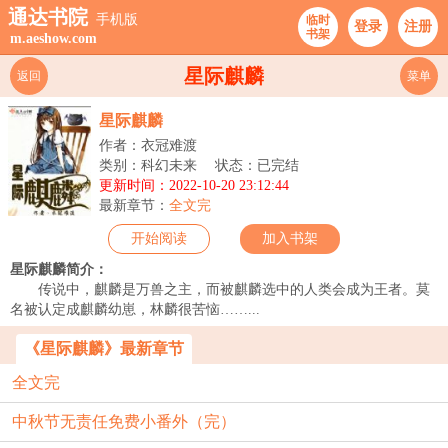
通达书院
手机版
临时
登录
注册
书架
m.aeshow.com
星际麒麟
返回
菜单
星际麒麟
作者：衣冠难渡
类别：科幻未来
状态：已完结
更新时间：2022-10-20 23:12:44
最新章节：
全文完
开始阅读
加入书架
星际麒麟简介：
传说中，麒麟是万兽之主，而被麒麟选中的人类会成为王者。莫
名被认定成麒麟幼崽，林麟很苦恼……...
《星际麒麟》最新章节
全文完
中秋节无责任免费小番外（完）