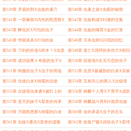
朗的局面
第539章 矛盾的荆X虫族的巢穴
第540章 虫巢之旅X虫眼的秘密
第541章 一群麻烦X内伤的凯恩斯X
第542章 虫族构成X纠缠的交集
探险之旅
第543章 孵化区X可怕的虫子
第544章 虫族的哺育X金的打算
第545章 华丽道具X行动的金
第546章 灭杀虫卵X闪现的回忆
第547章 刀剑的价值X样本？X虫质
第548章 逃亡X强悍的杀伤力X郁闷
的白炎
第549章 成功脱离Ｘ奇葩的虫子X
第550章 回基地X生无可恋的虫子
盟友
第551章 狗腿的虫子X虫子的用途
第552章 虫质X被威胁的白炎X实验
（含免费除夕新春番外）
进展
第553章 信使白炎X倒霉的信使
第554章 互相关心的两人X次级母
虫的突袭
第555章 次级母虫来袭X被盯上的
第556章 林麟个人秀X下黑手X进阶
林麟
第557章 逆天的妹子X星兽的传承
第558章 林麟战斗胜利X诡异虫族
第559章 万能凯恩斯X倒霉的白炎
第560章 金的承诺X虫子的石头
第561章 虫核X通讯X星兽的遗骸
第562章 收敛尸骸X训练虫子X星球