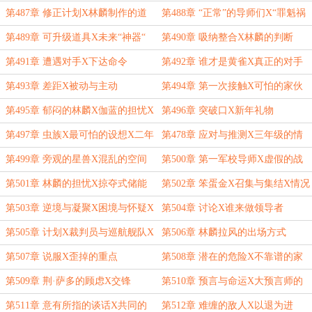
能力
第487章 修正计划X林麟制作的道
第488章 “正常”的导师们X“罪魁祸
具
首”
第489章 可升级道具X未来“神器“
第490章 吸纳整合X林麟的判断
第491章 遭遇对手X下达命令
第492章 谁才是黄雀X真正的对手
第493章 差距X被动与主动
第494章 第一次接触X可怕的家伙
第495章 郁闷的林麟X伽蓝的担忧X
第496章 突破口X新年礼物
各自努力
第497章 虫族X最可怕的设想X二年
第478章 应对与推测X三年级的情
级的境况
况
第499章 旁观的星兽X混乱的空间
第500章 第一军校导师X虚假的战
站X抉择
斗
第501章 林麟的担忧X掠夺式储能
第502章 笨蛋金X召集与集结X情况
危急
第503章 逆境与凝聚X困境与怀疑X
第504章 讨论X谁来做领导者
聚集
第505章 计划X裁判员与巡航舰队X
第506章 林麟拉风的出场方式
出场方式问题
第507章 说服X歪掉的重点
第508章 潜在的危险X不靠谱的家
伙们
第509章 荆·萨多的顾虑X交锋
第510章 预言与命运X大预言师的
追求X麒麟秘辛
第511章 意有所指的谈话X共同的
第512章 难缠的敌人X以退为进