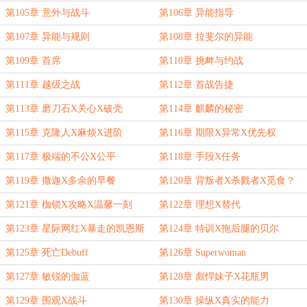
第105章 意外与战斗
第106章 异能指导
第107章 异能与规则
第108章 拉斐尔的异能
第109章 首席
第110章 挑衅与约战
第111章 越级之战
第112章 首战告捷
第113章 磨刀石X关心X破壳
第114章 麒麟的秘密
第115章 克隆人X麻烦X进阶
第116章 期限X异常X优先权
第117章 极端的不公X公平
第118章 手段X任务
第119章 撒迦X多余的早餐
第120章 背叛者X杀戮者X觅食？
第121章 枷锁X攻略X温馨一刻
第122章 理想X替代
第123章 星际网红X暴走的凯恩斯
第124章 特训X拖后腿的贝尔
第125章 死亡Debuff
第126章 Superwoman
第127章 敏锐的伽蓝
第128章 彪悍妹子X花瓶男
第129章 围观X战斗
第130章 操纵X真实的能力