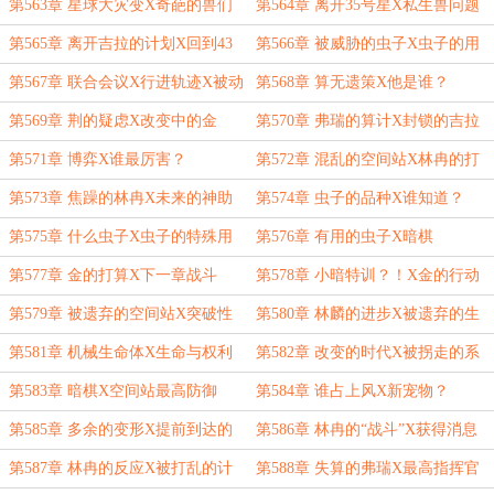
灾变
第563章 星球大灾变X奇葩的兽们
第564章 离开35号星X私生兽问题
第565章 离开吉拉的计划X回到43
第566章 被威胁的虫子X虫子的用
号星
途X离开43号星
第567章 联合会议X行进轨迹X被动
第568章 算无遗策X他是谁？
主动
第569章 荆的疑虑X改变中的金
第570章 弗瑞的算计X封锁的吉拉
第571章 博弈X谁最厉害？
第572章 混乱的空间站X林冉的打
算
第573章 焦躁的林冉X未来的神助
第574章 虫子的品种X谁知道？
攻
第575章 什么虫子X虫子的特殊用
第576章 有用的虫子X暗棋
途
第577章 金的打算X下一章战斗
第578章 小暗特训？！X金的行动
第579章 被遗弃的空间站X突破性
第580章 林麟的进步X被遗弃的生
研究（含免费元宵节番外）
命体
第581章 机械生命体X生命与权利
第582章 改变的时代X被拐走的系
统
第583章 暗棋X空间站最高防御
第584章 谁占上风X新宠物？
第585章 多余的变形X提前到达的
第586章 林冉的“战斗”X获得消息
讯息
（含免费巧克力番外）
第587章 林冉的反应X被打乱的计
第588章 失算的弗瑞X最高指挥官