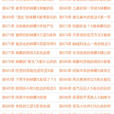
众人
达X机甲系
第667章 被养歪的林麟X寒酸的机
第668章 土豪的第一军校X林麟的
甲X混入机甲系
新感悟
第669章 “溜走”的林麟X被博落坑的
第670章 被坑麻木的犹达X第一军
观众们
校与第二军校的区别
第671章 当助教的林麟X学校产生
第672章 吃醋的金？X被林麟坑的
的鸿沟X被围堵的第二军校
学员和导师
第673章 被唠叨的林麟X兰瑟X林冉
第674章 不靠谱的诅咒方法X被林
的仇敌
麟带歪的导师（含愚人节免费番外）
第675章 被误会的林麟X异能导师X
第676章 触碰到冰山一角的犹达X
吸引奇葩算异能么？
辅助类异能
第677章 林麟的陪练X攻高皮硬
第678章 非演技派的林麟X糟心的
孩子
第679章 林麟的“拳头”X要什么样的
第680章 林麟对异能的期待X索鲁
异能？
的引导
第681章 吃货的异能也是吃货X索
第682章 经验丰富的林麟X难得主
鲁的郁闷
动的挑衅
第683章 下黑手的林麟X发现了？X
第684章 再次擦身而过X再次被坑
预约异能课助教
的犹达
第685章 狡猾的小暗X犹达的怨念X
第686章 低气压识人X各自的目的
敏锐的林麟
第687章 闲逛中的林麟X猜测
第688章 再遇机甲系熟人X巅峰与
打击
第689章 奇怪的兰瑟X星兽的感
第690章 资讯小伙伴们X白炎的审