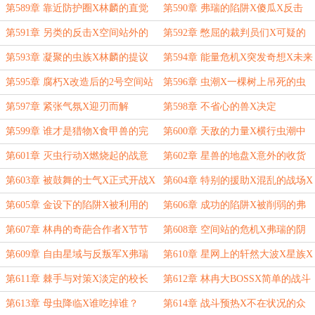
划
第589章 靠近防护圈X林麟的直觉
第590章 弗瑞的陷阱X傻瓜X反击
第591章 另类的反击X空间站外的
第592章 憋屈的裁判员们X可疑的
小飞船
虫族
第593章 凝聚的虫族X林麟的提议
第594章 能量危机X突发奇想X未来
的战斗结局？
第595章 腐朽X改造后的2号空间站
第596章 虫潮X一棵树上吊死的虫
X开战
族
第597章 紧张气氛X迎刃而解
第598章 不省心的兽X决定
第599章 谁才是猎物X食甲兽的完
第600章 天敌的力量X横行虫潮中
全形态
第601章 灭虫行动X燃烧起的战意
第602章 星兽的地盘X意外的收货
第603章 被鼓舞的士气X正式开战X
第604章 特别的援助X混乱的战场X
郁闷的林冉
秘密武器
第605章 金设下的陷阱X被利用的
第606章 成功的陷阱X被削弱的弗
虫族X中招的弗瑞
瑞
第607章 林冉的奇葩合作者X节节
第608章 空间站的危机X弗瑞的阴
败退的反叛军
谋
第609章 自由星域与反叛军X弗瑞
第610章 星网上的轩然大波X星族X
的棋子X信息传输
林麟的食欲
第611章 棘手与对策X淡定的校长
第612章 林冉大BOSSX简单的战斗
大人X母虫来袭
第613章 母虫降临X谁吃掉谁？
第614章 战斗预热X不在状况的众