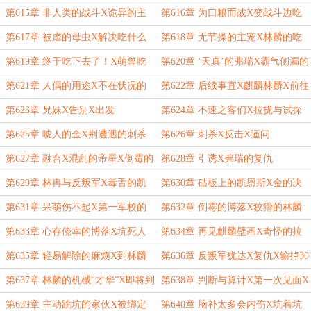
人？
第615章 非人类的战斗X诡异的主
第616章 为口粮而战X变战斗边吃
宠X灭了再说
什么的最不靠谱了
第617章 被虐的母虫X解决吃什么
第618章 无节操的主宠X林麟的吃
的问题
法
第619章 终于吃下去了！X萌兽吃
第620章 ‘天真’的弗瑞X霸气侧漏的
东西也是萌的
兄长大人
第621章 人偶的用途X不在状况的
第622章 后续事宜X麒麟林麟X前往
家伙们
联邦主星
第623章 兄妹X告别X出发
第624章 不速之客们X拉拢与试探
第625章 唬人的金X荆遭遇的刺杀
第626章 刺杀X反击X逼问
第627章 融合X混乱的帝星X倒霉的
第628章 引诱X弗瑞的复仇
2号
第629章 林冉与反叛军X毒舌的凯
第630章 砧板上的凯恩斯X金的决
恩斯
心
第631章 呆萌伤不起X第一军校的
第632章 倒霉的博落X狡猾的林麟
变故X林麟的另类“天赋”
第633章 心存侥幸的博落X坑死人
第634章 再见麒麟壁画X奇怪的拉
不偿命的林麟X首胜
斐尔
第635章 轻易解除的麻烦X到林麟
第636章 反叛军犹达X复仇X输掉30
画风就变X倒霉的1号
场
第637章 林麟的机械“才华”X即将到
第638章 判断与算计X第一次见面X
来的第一次见面
擅长坑队友的林麟
第639章 主动跳坑的家伙X被绑定
第640章 脑补太多会内伤X坑着坑