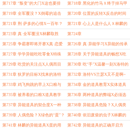
丰富的索鲁（含小番外结局）
混战什么的
第717章 “叛变”的大门X这也要排
第718章 黑化的竹马Ｘ终于掉马甲
队？X危机？
了
第719章 全军覆没？X倒霉的追击
第720章 位置的反转X反击的时间
者们
第721章 荆·萨多的心情X一百年？
第721章 心上人是什么人Ｘ林麟的
反击进行中
第723章 真·全军覆没X林麟取胜
第724章
第725章 争霸赛即将开赛X真·恋爱
第726章 真·异能学习X异能的传承
诅咒？
第727章 学学异能吃吃零食X特殊
第728章 关于异能道具的畅想X吃
异能道具
货的想法就是吃货
第729章 吃货的关注点X人偶而目
第730章 吃“手”X温馨一刻X洛特的
标
目的地
第731章 狄罗的目标X找来的洛特
第732章 洛特VS兰瑟X又不是啊~
（一更）
第733章 鸡飞狗跳的早上X口粮与
第734章 金的道具教育X实体道具
异能的问题（三更）
分类
第735章 被养着的口粮X道具教学
第736章 两种道具的弊端X必须选
进行时（第二更）
一种？（三更）
第737章 异能道具的契合度X一种
第738章 异能道具危险？X人偶类
还是两种？
道具
第739章 人偶危险？X绿色的“蛋”？
第740章 依旧废柴的虫子X林麟的
异能道具
第741章 林麟的异能道具X蛋的用
第742章 异能道具的正确开启方