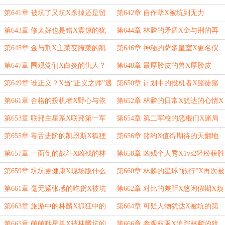
的倒霉蛋
着会习惯的
第641章 被坑了又坑X杀掉还是留
第642章 自作孽X被坑到无力
着？
第643章 修太好也是错X震惊的犹
第644章 林麟的矛盾X金与荆的再
达
次相遇
第645章 金与荆X主菜变腌菜的凯
第646章 神秘的萨多皇室X更名仪
恩斯
式X白炎的仇家？
第647章 围观党们X白炎的仇人？
第648章 最厚脸皮的兽X厚脸皮
的“主人”
第649章 谁正义？X当“正义之师”遇
第650章 计划中的投机者X赌徒赌
到克星
局
第661章 合格的投机者X野心与依
第652章 林麟的日常X犹达的心情X
附
到达主星系
第653章 联邦主星系X联邦第一军
第654章 第二军校的恶棍们X赌局
校X下马威？
X“叛徒”博落
第655章 毒舌进阶的凯恩斯X狐狸
第656章 赌约X值得期待的天翻地
们X不要白不要
覆
第657章 一面倒的战斗X凶残的林
第658章 凶残个人秀X1vs2轻松获胜
麟X机甲克星
第659章 坑坑更健康X现场版什么
第660章 林麟的星球“旅行”X再次被
的
坑的犹达
第661章 毫无紧张感的吃货X被坑
第662章 对比的差距X悠闲假期X烦
惨的犹达
躁追击
第663章 旅游中的林麟X抓狂中的
第664章 可疑人物犹达X被坑的第
犹达
一军校一年级
第665章 萌萌哒星兽X被林麟坑的
第666章 参观权限X追踪林麟的犹