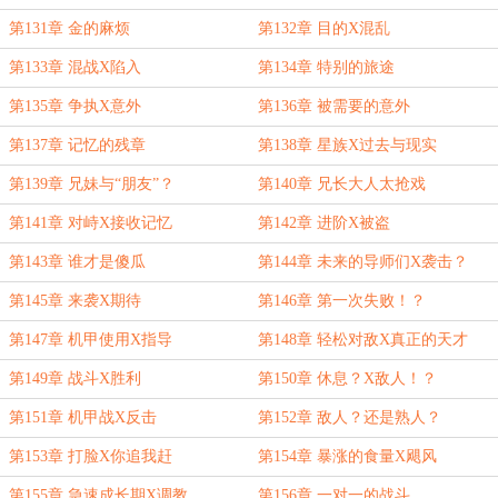
第131章 金的麻烦
第132章 目的X混乱
第133章 混战X陷入
第134章 特别的旅途
第135章 争执X意外
第136章 被需要的意外
第137章 记忆的残章
第138章 星族X过去与现实
第139章 兄妹与“朋友”？
第140章 兄长大人太抢戏
第141章 对峙X接收记忆
第142章 进阶X被盗
第143章 谁才是傻瓜
第144章 未来的导师们X袭击？
第145章 来袭X期待
第146章 第一次失败！？
第147章 机甲使用X指导
第148章 轻松对敌X真正的天才
第149章 战斗X胜利
第150章 休息？X敌人！？
第151章 机甲战X反击
第152章 敌人？还是熟人？
第153章 打脸X你追我赶
第154章 暴涨的食量X飓风
第155章 急速成长期X调教
第156章 一对一的战斗