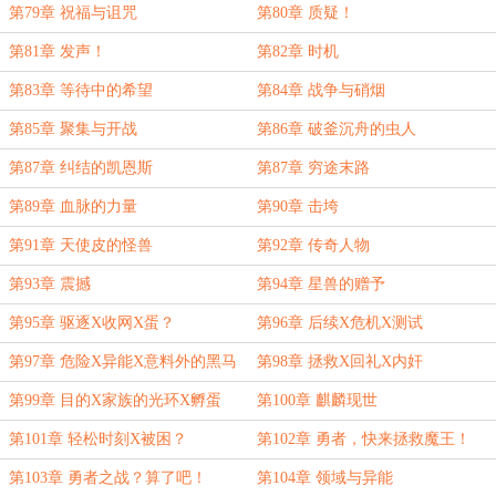
第79章 祝福与诅咒
第80章 质疑！
第81章 发声！
第82章 时机
第83章 等待中的希望
第84章 战争与硝烟
第85章 聚集与开战
第86章 破釜沉舟的虫人
第87章 纠结的凯恩斯
第87章 穷途末路
第89章 血脉的力量
第90章 击垮
第91章 天使皮的怪兽
第92章 传奇人物
第93章 震撼
第94章 星兽的赠予
第95章 驱逐X收网X蛋？
第96章 后续X危机X测试
第97章 危险X异能X意料外的黑马
第98章 拯救X回礼X内奸
第99章 目的X家族的光环X孵蛋
第100章 麒麟现世
第101章 轻松时刻X被困？
第102章 勇者，快来拯救魔王！
第103章 勇者之战？算了吧！
第104章 领域与异能