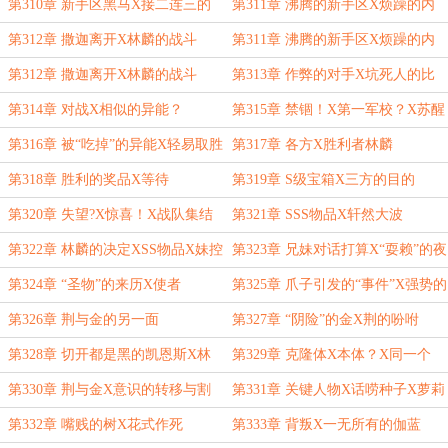
第310章 新手区黑马X接二连三的
第311章 沸腾的新手区X烦躁的内
战斗
特·华锁
第312章 撒迦离开X林麟的战斗
第311章 沸腾的新手区X烦躁的内
特·华锁
第312章 撒迦离开X林麟的战斗
第313章 作弊的对手X坑死人的比
赛？
第314章 对战X相似的异能？
第315章 禁锢！X第一军校？X苏醒
的野兽
第316章 被“吃掉”的异能X轻易取胜
第317章 各方X胜利者林麟
第318章 胜利的奖品X等待
第319章 S级宝箱X三方的目的
第320章 失望?X惊喜！X战队集结
第321章 SSS物品X轩然大波
令
第322章 林麟的决定XSS物品X妹控
第323章 兄妹对话打算X“耍赖”的夜
态度
拿
第324章 “圣物”的来历X使者
第325章 爪子引发的“事件”X强势的
荆
第326章 荆与金的另一面
第327章 “阴险”的金X荆的吩咐
第328章 切开都是黑的凯恩斯X林
第329章 克隆体X本体？X同一个
麟的资产
人？
第330章 荆与金X意识的转移与割
第331章 关键人物X话唠种子X萝莉
裂
控？
第332章 嘴贱的树X花式作死
第333章 背叛X一无所有的伽蓝