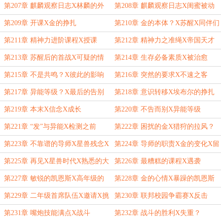
攻略上
攻略进行时
第207章 麒麟观察日志X林麟的外
第208章 麒麟观察日志X闺蜜被动
挂
攻略下
第209章 开课X金的挣扎
第210章 金的本体？X苏醒X同伴们
第211章 精神力进阶课程X授课
第212章 精神力之准绳X帝国天才
第213章 苏醒后的首战X可疑的情
第214章 生存必备素质X被治愈
况
第215章 不是共鸣？X彼此的影响
第216章 突然的要求X不速之客
第217章 异能等级？X最后的告别
第218章 意识转移X埃布尔的挣扎
第219章 本末X信念X成长
第220章 不告而别X异能等级
第221章 “发”与异能X检测之前
第222章 困扰的金X猎狩的拉风？
身份
第223章 不靠谱的导师X星兽残念X
第224章 导师的职责X金的变化X留
教导什么
言
第225章 再见X星兽时代X熟悉的大
第226章 最糟糕的课程X遇袭
家伙
第227章 敏锐的凯恩斯X高年级的
第228章 金的心情X暴躁的凯恩斯
挑衅
第229章 二年级首席队伍X邀请X挑
第230章 联邦校园争霸赛X反击
衅回来
第231章 嘴炮技能满点X战斗
第232章 战斗的胜利X失重？