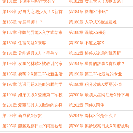
人
第181章 传说中的检讨大会？
第182章 女王大人！X抢回来！
第183章 好自为之吧少女！X新首
第184章 撒迦X“卡珞”
席
第185章 专属导师！？
第186章 入学式X撒迦发难
第187章 作弊的异能X入学式结束
第188章 混战X5积分
第189章 住宿问题X来客
第190章 不速之客X
第191章 异能道具X人？星兽？
第192章 榕兽X被虐的凯恩斯
第193章 发飙的林麟X被教训的家
第194章 星兽的故事X喜欢谁？
伙们
第195章 卖萌？X第二军校新生活
第196章 第二军校最坑的专业
第197章 选课问题X热血沸腾的学
第198章 积分攻略X爱丽莎·查
员
第199章 姐弟关系X登陆第二军校
第200章 最烦人星网注册X种下与
成长
第201章 爱丽莎其人X撒迦的选择
第202章 同伴X同伴
第203章 新成员X假货
第204章 隐忧X它是什么？
第205章 麒麟观察日志X闺蜜被动
第206章 麒麟观察日志X闺蜜被动