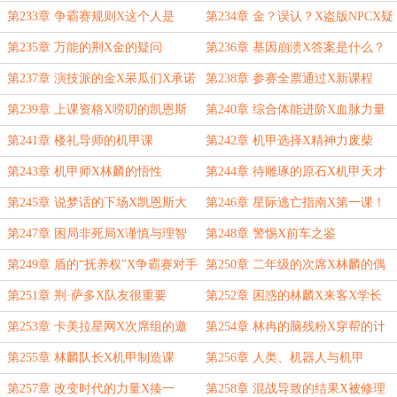
第233章 争霸赛规则X这个人是
第234章 金？误认？X盗版NPCX疑
谁？
惑
第235章 万能的荆X金的疑问
第236章 基因崩溃X答案是什么？
第237章 演技派的金X呆瓜们X承诺
第238章 参赛全票通过X新课程
与决心
第239章 上课资格X唠叨的凯恩斯
第240章 综合体能进阶X血脉力量
第241章 楼礼导师的机甲课
第242章 机甲选择X精神力废柴
第243章 机甲师X林麟的悟性
第244章 待雕琢的原石X机甲天才
第245章 说梦话的下场X凯恩斯大
第246章 星际逃亡指南X第一课！
魔王
第247章 困局非死局X谨慎与理智
第248章 警惕X前车之鉴
第249章 盾的“抚养权”X争霸赛对手
第250章 二年级的次席X林麟的偶
遇对象？
第251章 荆·萨多X队友很重要
第252章 困惑的林麟X来客X学长
第253章 卡美拉星网X次席组的邀
第254章 林冉的脑残粉X穿帮的计
请
划
第255章 林麟队长X机甲制造课
第256章 人类、机器人与机甲
第257章 改变时代的力量X揍一
第258章 混战导致的结果X被修理