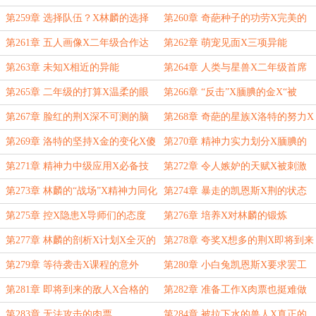
顿！
的凯恩斯
第259章 选择队伍？X林麟的选择
第260章 奇葩种子的功劳X完美的
分析
第261章 五人画像X二年级合作达
第262章 萌宠见面X三项异能
成
第263章 未知X相近的异能
第264章 人类与星兽X二年级首席
队“内战”
第265章 二年级的打算X温柔的眼
第266章 “反击”X腼腆的金X“被
神
虐”的林麟
第267章 脸红的荆X深不可测的脑
第268章 奇葩的星族X洛特的努力X
洞
最可怕的菜鸟
第269章 洛特的坚持X金的变化X傻
第270章 精神力实力划分X腼腆的
瓜夜拿
金
第271章 精神力中级应用X必备技
第272章 令人嫉妒的天赋X被刺激
能
的撒迦
第273章 林麟的“战场”X精神力同化
第274章 暴走的凯恩斯X荆的状态
第275章 控X隐患X导师们的态度
第276章 培养X对林麟的锻炼
第277章 林麟的剖析X计划X全灭的
第278章 夸奖X想多的荆X即将到来
结局？
的危险
第279章 等待袭击X课程的意外
第280章 小白兔凯恩斯X要求罢工
的林麟
第281章 即将到来的敌人X合格的
第282章 准备工作X肉票也挺难做
肉票
的
第283章 无法攻击的肉票
第284章 被拉下水的兽人X真正的