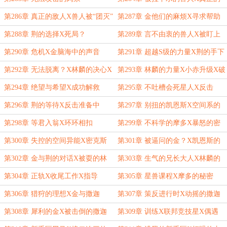
目的
第286章 真正的敌人X兽人被“团灭”
第287章 金他们的麻烦X寻求帮助
第288章 荆的选择X死局？
第289章 言不由衷的兽人X被盯上
的洛特
第290章 危机X金脑海中的声音
第291章 超越S级的力量X荆的手下
与伙伴
第292章 无法脱离？X林麟的决心X
第293章 林麟的力量X小赤升级X破
带回来？
开空间
第294章 绝望与希望X成功解救
第295章 不吐槽会死星人X反击
第296章 荆的等待X反击准备中
第297章 别扭的凯恩斯X空间系的
弱点
第298章 等君入翁X环环相扣
第299章 不科学的摩多X暴怒的密
克斯
第300章 失控的空间异能X密克斯
第301章 被逼问的金？X凯恩斯的
之死
怀疑
第302章 金与荆的对话X被耍的林
第303章 生气的兄长大人X林麟的
麟
坚持
第304章 正轨X收尾工作X指导
第305章 星兽课程X摩多的秘密
第306章 猎狩的理想X金与撒迦
第307章 策反进行时X动摇的撒迦
第308章 犀利的金X被击倒的撒迦
第309章 训练X联邦竞技星X偶遇