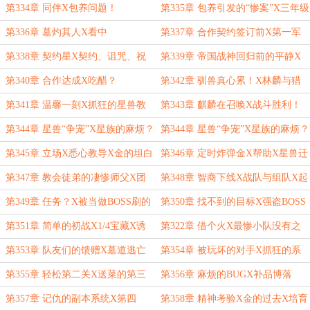
第334章 同伴X包养问题！
第335章 包养引发的“惨案”X三年级
的墓灼
第336章 墓灼其人X看中
第337章 合作契约签订前X第一军
校X亚伯·亚伦
第338章 契约星X契约、诅咒、祝
第339章 帝国战神回归前的平静X
福
牛皮糖
第340章 合作达成X吃醋？
第342章 驯兽真心累！X林麟与猎
狩的战斗
第341章 温馨一刻X抓狂的星兽教
第343章 麒麟在召唤X战斗胜利！
程
第344章 星兽“争宠”X星族的麻烦？
第344章 星兽“争宠”X星族的麻烦？
X猎狩的教导
X猎狩的教导
第345章 立场X悉心教导X金的坦白
第346章 定时炸弹金X帮助X星兽迁
徙
第347章 教会徒弟的凄惨师父X团
第348章 智商下线X战队与组队X起
队训练
名问题
第349章 任务？X被当做BOSS刷的
第350章 找不到的目标X强盗BOSS
渣队友们
团X配合
第351章 简单的初战X1/4宝藏X诱
第322章 借个火X最惨小队没有之
惑陷阱
一
第353章 队友们的馈赠X墓道逃亡
第354章 被玩坏的对手X抓狂的系
统
第355章 轻松第二关X送菜的第三
第356章 麻烦的BUGX补品博落
关
第357章 记仇的副本系统X第四
第358章 精神考验X金的过去X培育