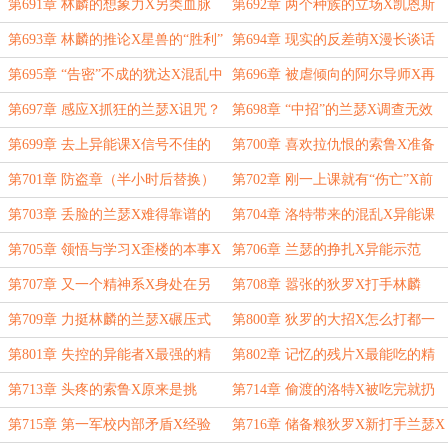
应？
美X星兽的血脉？
第691章 林麟的想象力X另类血脉
第692章 两个种族的立场X凯恩斯
传承者X白炎的主意
的猜测
第693章 林麟的推论X星兽的“胜利”
第694章 现实的反差萌X漫长谈话
的目的
第695章 “告密”不成的犹达X混乱中
第696章 被虐倾向的阿尔导师X再
的兰瑟
入第一军校
第697章 感应X抓狂的兰瑟X诅咒？
第698章 “中招”的兰瑟X调查无效
还是其他
第699章 去上异能课X信号不佳的
第700章 喜欢拉仇恨的索鲁X准备
兰瑟X嚣张的洛特
工作X异能施放
第701章 防盗章（半小时后替换）
第702章 刚一上课就有“伤亡”X前
X林麟和索鲁的拉风出场
景“无亮”的异能课
第703章 丢脸的兰瑟X难得靠谱的
第704章 洛特带来的混乱X异能课
索鲁
进行中（含不靠谱的小番外）
第705章 领悟与学习X歪楼的本事X
第706章 兰瑟的挣扎X异能示范
郁闷的兰瑟（含不靠谱小番外二）
第707章 又一个精神系X身处在另
第708章 嚣张的狄罗X打手林麟
一个环境的“林麟”（含小番外三）
第709章 力挺林麟的兰瑟X碾压式
第800章 狄罗的大招X怎么打都一
踢飞X狄罗要反击
样X压倒性的胜利（含番外四）
第801章 失控的异能者X最强的精
第802章 记忆的残片X最能吃的精
神系
神力（含小番外五）
第713章 头疼的索鲁X原来是挑
第714章 偷渡的洛特X被吃完就扔
食！
的索鲁
第715章 第一军校内部矛盾X经验
第716章 储备粮狄罗X新打手兰瑟X