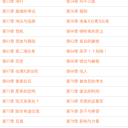
第53章 潜行
第54章 兵不刃血
第55章 最难的考试
第56章 规则
第57章 淘汰与选择
第58章 准备X分离X出发
第59章 危机
第60章 牺牲者的意义
第61章 变故与着陆
第62章 各自的麻烦
第63章 第二项任务
第64章 高手！？别闹！
第65章 历史
第66章 错过与麻烦
第67章 虫潮X原住民
第68章 虫人
第69章 黄雀在后
第70章 被舍弃的考生
第71章 星兽的悲鸣
第72章 逝去的时间
第73章 毁灭加美拉？
第74章 另类的反叛军
第75章 除非奇迹出现
第76章 弃子与希望
第77章 后盾
第78章 影响与力量