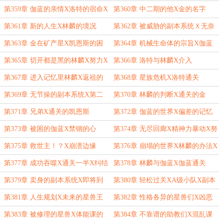
关：心之裂痕
仓的凯恩斯
第359章 伽蓝的亲情X洛特的宿命X
第360章 中二期的他X金的名字
名字
第361章 新的人生X林麟的境况
第362章 被威胁的副本系统Ｘ无奈
的金
第363章 金在矿产星X凯恩斯的困
第364章 机械生命体的宗旨X伽蓝
惑
的人生第一课
第365章 切开都是黑的林麟X努力X
第366章 洛特与林麟X介入
返祖
第367章 进入记忆里林麟X返祖的
第368章 星族危机X洛特通关
星族
第369章 无节操的副本系统X第二
第370章 林麟的判断X通关的金
个选谁？
第371章 兄弟X通关的凯恩斯
第372章 伽蓝的世界X偏差的记忆
第373章 被困的伽蓝X禁锢的心
第374章 无尽回廊X精神力暴动X努
力中的林麟
第375章 救世主！？X崩溃边缘
第376章 崩塌的世界X林麟的办法X
吃掉你
第377章 成功吞噬X通关一半X纠结
第378章 林麟与伽蓝X伽蓝通关
中的林麟
第379章 卖身的副本系统X即将到
第380章 轻松过关XA级小队X副本
来的最后关卡
结束
第381章 人生规划X未来的星兽王
第382章 性格各异的星兽们X凶恶
的榕
第383章 被修理的星兽X体能课的
第384章 不靠谱的助教们X混乱课