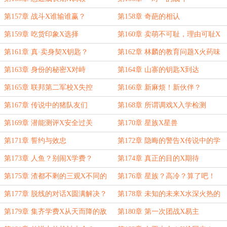
第157章 战斗X谁输谁赢？
第158章 奇葩的相认
第159章 吃货印象X选择
第160章 卖萌不可耻，理由可耻X
契约
第161章 真·卖身契X钥匙？
第162章 林麟的教育问题X火药味
第163章 身份的秘密X对峙
第164章 山寨的钥匙X到达
第165章 联邦第二军校X失控
第166章 新麻烦！新伙伴？
第167章 传说中的猪队友们
第168章 所谓调戏X入学检测
第169章 潜能测评X安全过关
第170章 星族X星兽
第171章 誓约与效忠
第172章 隐晦的警告X传说中的学
生证？
第173章 人鱼？别闹X学费？
第174章 真正的目的X期待
第175章 渣都不剩的三观X不同的
第176章 星族？高冷？算了吧！
声音
第177章 脱线的对话X圆满解决？
第178章 未知的未来X水深火热的
日子
第179章 集齐学费X从天而降的敌
第180章 第一次团战X易主