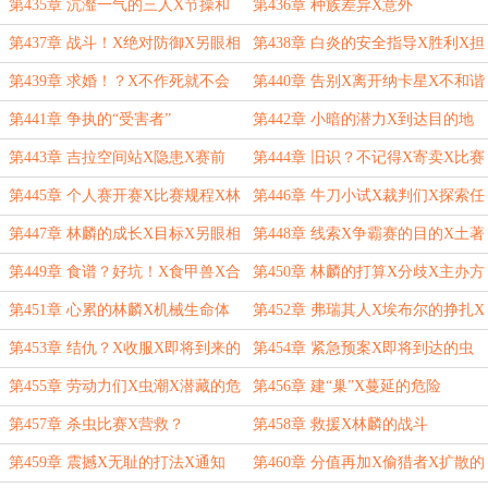
架？
手
第435章 沆瀣一气的三人X节操和
第436章 种族差异X意外
三观呢？
第437章 战斗！X绝对防御X另眼相
第438章 白炎的安全指导X胜利X担
看
心的金
第439章 求婚！？X不作死就不会
第440章 告别X离开纳卡星X不和谐
死
的旅程
第441章 争执的“受害者”
第442章 小暗的潜力X到达目的地
第443章 吉拉空间站X隐患X赛前
第444章 旧识？不记得X寄卖X比赛
开始
第445章 个人赛开赛X比赛规程X林
第446章 牛刀小试X裁判们X探索任
麟的进步
务
第447章 林麟的成长X目标X另眼相
第448章 线索X争霸赛的目的X土著
看
星兽
第449章 食谱？好坑！X食甲兽X合
第450章 林麟的打算X分歧X主办方
作？
的失策
第451章 心累的林麟X机械生命体
第452章 弗瑞其人X埃布尔的挣扎X
弗瑞
林麟的调教
第453章 结仇？X收服X即将到来的
第454章 紧急预案X即将到达的虫
虫潮
潮X食物问题
第455章 劳动力们X虫潮X潜藏的危
第456章 建“巢”X蔓延的危险
机
第457章 杀虫比赛X营救？
第458章 救援X林麟的战斗
第459章 震撼X无耻的打法X通知
第460章 分值再加X偷猎者X扩散的