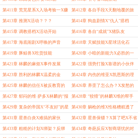
第411章 荒芜星系X入场考验一X赚
第412章 各自手段X天翻地覆的旅
钱什么的
游星
第413章 推测X活动？？？
第414章 狗血剧情X“仇人”搭档
第415章 调教搭档X活动开始
第416章 各自“成就”X猪队友
第417章 海底闹剧X呼唤的声音
第418章 天赋技能X星球活化石
第419章 豚鲸兽X吃货技能
第420章 小暗的新能力X必胜的一
局
第421章 林麟的麻烦X事件发展
第422章 强势打脸X靠谱的小伙伴
第423章 胜利的林麟X温柔的金
第424章 内伤的维亚X凯恩斯的理
由
第425章 林麟的信任X被反教育的
第426章 养歪了怎么办？X发愁的
凯恩斯
两人
第427章 郁闷的维·萨多X林麟的“报
第428章 “狡猾”的林麟X维的帮手
复”
第429章 复杂的帝国X“不友好”的星
第430章 躺枪的维X性格糟糕透了
兽？
的星兽
第431章 星兽白炎X难搞的家伙
第432章 星兽保镖？X算了吧X不省
心的对手
第433章 粗糙的计划X绑架？反绑
第434章 奇葩反应X智商堪忧的对