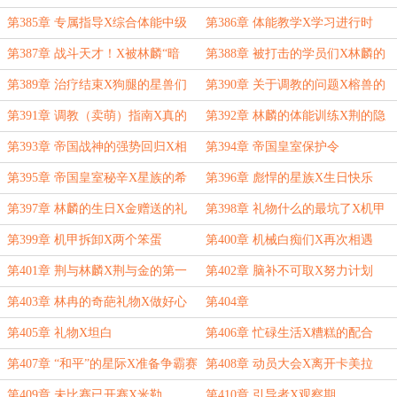
助教们
堂
第385章 专属指导X综合体能中级
第386章 体能教学X学习进行时
应用
第387章 战斗天才！X被林麟“暗
第388章 被打击的学员们X林麟的
算”的埃希·隼
收获
第389章 治疗结束X狗腿的星兽们
第390章 关于调教的问题X榕兽的
教导
第391章 调教（卖萌）指南X真的
第392章 林麟的体能训练X荆的隐
好么？X榕的秘密
患
第393章 帝国战神的强势回归X相
第394章 帝国皇室保护令
似的脸孔
第395章 帝国皇室秘辛X星族的希
第396章 彪悍的星族X生日快乐
望
第397章 林麟的生日X金赠送的礼
第398章 礼物什么的最坑了X机甲
物
制造课
第399章 机甲拆卸X两个笨蛋
第400章 机械白痴们X再次相遇
第401章 荆与林麟X荆与金的第一
第402章 脑补不可取X努力计划
次面对面
第403章 林冉的奇葩礼物X做好心
第404章
理准备
第405章 礼物X坦白
第406章 忙碌生活X糟糕的配合
第407章 “和平”的星际X准备争霸赛
第408章 动员大会X离开卡美拉
第409章 未比赛已开赛X米勒
第410章 引导者X观察期