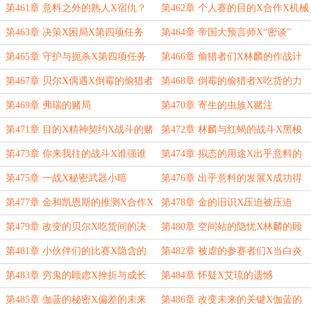
隐患
第461章 意料之外的熟人X宿仇？
第462章 个人赛的目的X合作X机械
竹马？
白痴
第463章 决策X困局X第四项任务
第464章 帝国大预言师X“密谈”
第465章 守护与扼杀X第四项任务
第466章 偷猎者们X林麟的作战计
划
第467章 贝尔X偶遇X倒霉的偷猎者
第468章 倒霉的偷猎者X吃货的力
们
量
第469章 弗瑞的赌局
第470章 寄生的虫族X赌注
第471章 目的X精神契约X战斗的赌
第472章 林麟与红蝎的战斗X黑梭
注
第473章 你来我往的战斗X谁强谁
第474章 拟态的用途X出乎意料的
弱！
行动
第475章 一战X秘密武器小暗
第476章 出乎意料的发展X成功得
分X赌局的胜利者
第477章 金和凯恩斯的推测X合作X
第478章 金的旧识X压迫被压迫
虫子
第479章 改变的贝尔X吃货间的决
第480章 空间站的隐忧X林麟的顾
斗
虑
第481章 小伙伴们的比赛X隐含的
第482章 被虐的参赛者们X当白炎
规则
遭遇虫子
第483章 穷鬼的顾虑X挫折与成长
第484章 怀疑X艾琉的遗憾
第485章 伽蓝的秘密X偏差的未来
第486章 改变未来的关键X伽蓝的