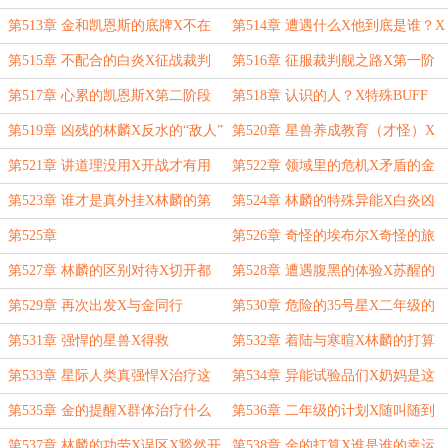
目的
第513章 金和凯恩斯的底牌X不在
第514章 遭遇什么X他到底是谁？X
状况的家伙们
应该做什么
第515章 不配合的白炎X征战裁判
第516章 征服裁判舰之路X第一阶
舰
段
第517章 心累的凯恩斯X第二阶段
第518章 认识的人？X特殊BUFF
第519章 凶残的林麟X反水的“敌人”
第520章 星兽养成教育（才怪）X
危险的对手
第521章 讲道理没用X开战才有用
第522章 领域里的危机X矛盾的金
第523章 谁才是真外挂X林麟的第
第524章 林麟的特殊异能X白炎凶
三项异能
猛
第525章
第526章 奇怪的埃布尔X奇怪的旅
程
第527章 林麟的区别对待X切开都
第528章 遭遇腹黑的体验X苏醒的
是黑的埃布尔
盟友
第529章 再次出发X与金同行
第530章 危险的35号星X二年级的
危机
第531章 强悍的星兽X得救
第532章 着陆与寒暄X林麟的打算
第533章 星际人类真强悍X治疗这
第534章 异能试验品们X奶妈是这
个技能点
样炼成的
第535章 金的提醒X群体治疗什么
第536章 二年级的计划X随叫随到
的
的金
第537章 林麟的功劳X误区X豁然开
第538章 金的打算X谁是谁的幸运