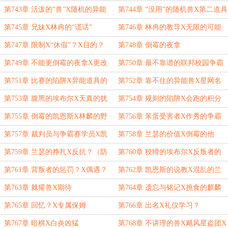
途？
式？X大概吧
第743章 活泼的“兽”X随机的异能
第744章 “没用”的随机兽X第二道具
兽？
第745章 兄妹X林冉的“谎话”
第746章 林冉的教导X无限的可能
性
第747章 限制X“休假”？X目的？
第748章 倒霉的夜拿
第749章 不能更倒霉的夜拿X更改
第750章 最不靠谱的联邦校园争霸
的地点
赛X比赛开赛
第751章 比赛的陷阱X异能道具的
第752章 靠不住的异能兽X星网名
用武之地
人？
第753章 腹黑的埃布尔X天真的犹
第754章 规则的陷阱X会跑的积分
达X放弃机甲？
牌X幸运的林麟
第755章 倒霉的凯恩斯X林麟的野
第756章 笨蛋受害者X作秀的争霸
餐时间
赛
第757章 裁判员与争霸赛学员X凯
第758章 兰瑟的价值X倒霉的他
恩斯的郁闷
第759章 兰瑟的挣扎X反抗？（防
第760章 狡猾的埃布尔X反叛者的
盗）
惩罚？
第761章 背叛者的惩罚？X偶遇？
第762章 凯恩斯的说教X混乱的兰
瑟X兽？
第763章 棘獾兽X期待
第764章 遗忘与铭记X挑食的麒麟
第765章 回忆？X专属保姆
第766章 出名X礼仪学习？
第767章 暗棋X白炎凶猛
第768章 不讲理的兽X飓风星盗团X