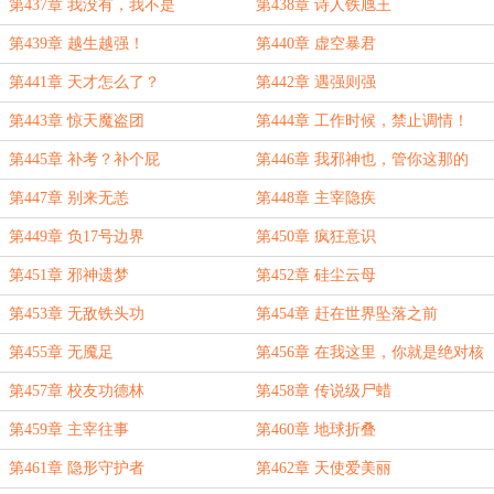
第437章 我没有，我不是
第438章 诗人铁虺王
第439章 越生越强！
第440章 虚空暴君
第441章 天才怎么了？
第442章 遇强则强
第443章 惊天魔盗团
第444章 工作时候，禁止调情！
第445章 补考？补个屁
第446章 我邪神也，管你这那的
第447章 别来无恙
第448章 主宰隐疾
第449章 负17号边界
第450章 疯狂意识
第451章 邪神遗梦
第452章 硅尘云母
第453章 无敌铁头功
第454章 赶在世界坠落之前
第455章 无魇足
第456章 在我这里，你就是绝对核
心
第457章 校友功德林
第458章 传说级尸蜡
第459章 主宰往事
第460章 地球折叠
第461章 隐形守护者
第462章 天使爱美丽