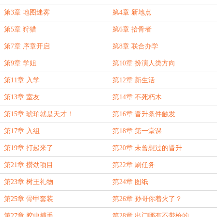
第3章 地图迷雾
第4章 新地点
第5章 狩猎
第6章 拾骨者
第7章 序章开启
第8章 联合办学
第9章 学姐
第10章 扮演人类方向
第11章 入学
第12章 新生活
第13章 室友
第14章 不死朽木
第15章 琥珀就是天才！
第16章 晋升条件触发
第17章 入组
第18章 第一堂课
第19章 打起来了
第20章 未曾想过的晋升
第21章 攒劲项目
第22章 刷任务
第23章 树王礼物
第24章 图纸
第25章 骨甲套装
第26章 孙哥你着火了？
第27章 胶虫捕手
第28章 出门哪有不带枪的