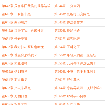
吧！
第643章 只有集团受伤的世界达成
第644章 一分为四
第645章 一粉抵十黑
第646章 乱棍打出真内鬼
第647章 两部爆炸
第648章 你这是作弊！
第649章 过得了我，再谈杜导
第650章 拒绝沟通
第651章 传奇赛道
第652章 请客吃饭
第653章 我对打斗厮杀也略懂一二
第654章 工科之王
第655章 谁在背后搞我？
第656章 年轻人的第一座祭坛
第657章 坚毅眼神
第658章 几分钟？你这么快？
第659章 钓到海怪
第660章 小黄，你不要死啊！
第661章 薪火重启
第662章 野生尊名
第663章 突破临界点
第664章 您能再表演一次那个吗？
第665章 万物归位
第666章 那种事不要啊！
第667章 双向奔赴
第668章 延误之拳