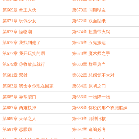
第669章 拳王入伙
第670章 同期狱友
第671章 玩偶少女
第672章 双面贴纸
第673章 怪物潮
第674章 扭曲带火锅
第675章 我找到他了
第676章 五鬼搬运
第677章 我开玩笑的啊
第678章 魔术师之手
第679章 你收敛点就行
第680章 群星典当
第681章 双雄
第682章 总感觉不太对
第683章 我命令你现在回家
第684章 原初之门
第685章 异常裂口
第686章 一物降一物
第687章 两难抉择
第688章 你说的那个双胞胎妹
妹……是不是就是你自己？
第689章 天孕之人
第690章 邪神旧核
第691章 恋眼癖
第692章 逢编必考