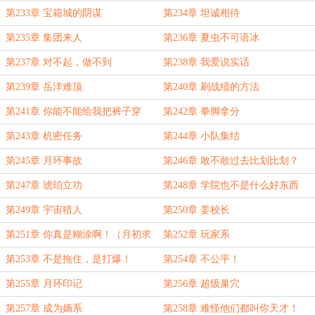
第233章 宝箱城的阴谋
第234章 坦诚相待
第235章 集团来人
第236章 夏虫不可语冰
第237章 对不起，做不到
第238章 我爱说实话
第239章 岳洋难顶
第240章 刷战绩的方法
第241章 你能不能给我把裤子穿
第242章 拳脚拿分
上？
第243章 机密任务
第244章 小队集结
第245章 月环事故
第246章 敢不敢过去比划比划？
第247章 琥珀立功
第248章 学院也不是什么好东西
第249章 宇宙猎人
第250章 姜校长
第251章 你真是糊涂啊！（月初求
第252章 玩家系
一下月票）
第253章 不是拖住，是打爆！
第254章 不公平！
第255章 月环印记
第256章 超级巢穴
第257章 成为嫡系
第258章 难怪他们都叫你天才！