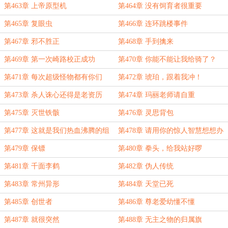
第463章 上帝原型机
第464章 没有饲育者很重要
第465章 复眼虫
第466章 连环跳楼事件
第467章 邪不胜正
第468章 手到擒来
第469章 第一次崎路校正成功
第470章 你能不能让我给骑了？
第471章 每次超级怪物都有你们
第472章 琥珀，跟着我冲！
第473章 杀人诛心还得是老资历
第474章 玛丽老师请自重
第475章 灭世铁骸
第476章 灵思背包
第477章 这就是我们热血沸腾的组
第478章 请用你的惊人智慧想想办
合技！
法
第479章 保镖
第480章 拳头，给我站好啰
第481章 千面李鹤
第482章 伪人传统
第483章 常州异形
第484章 天堂已死
第485章 创世者
第486章 尊老爱幼懂不懂
第487章 就很突然
第488章 无主之物的归属旗