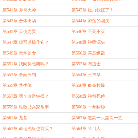
第541章 孙哥天冲
第542章 压力我扛了！
第543章 合体出动
第544章 游荡的幽灵
第545章 天使之翼
第546章 不死不灭
第547章 你可以操作它？
第548章 神孽源头
第549章 天堂饮食
第550章 善意纵欲
第551章 我问你包爽吗？
第552章 布道士
第553章 全面压制
第554章 三神孽
第555章 共生体
第556章 血条拉爆
第557章 我？改造钟摆？
第558章 神骸死侍
第559章 胜败乃兵家常事
第560章 一拳瞬秒
第561章 龙墓
第562章 道高一尺魔高一丈
第563章 命运泥板也能买？
第564章 竖目人