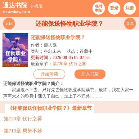
通达书院
手机版
临时
登录
注册
书架
m.aeshow.com
还能保送怪物职业学院？
返回
菜单
还能保送怪物职业学院？
作者：鹿人戛
类别：科幻未来
状态：连载中
更新时间：2026-08-05 05:07:53
最新章节：
第720章 伏行之雾
开始阅读
加入书架
还能保送怪物职业学院？简介：
家里混不下去。只好先去怪物职业学院读书。最终，我在大家一
声声天才的称赞中迷失了自己，走上了不归路……...
《还能保送怪物职业学院？》最新章节
第720章 伏行之雾
第719章 局势不妙