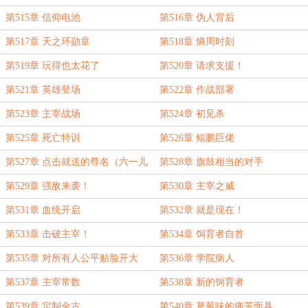
第515章 信仰电池
第516章 伪人背后
第517章 天之环勋章
第518章 熵周时刻
第519章 玩得也太花了
第520章 请求支援！
第521章 英雄登场
第522章 作战部署
第523章 主宰战场
第524章 初见杀
第525章 死亡特训
第526章 鲲鹏巨佬
第527章 点击就送的尊名（六一儿
第528章 旗鼓相当的对手
童节快乐，月初求个月票~！）
第529章 强敌来袭！
第530章 主宰之威
第531章 血统开启
第532章 就是现在！
第533章 击破主宰！
第534章 饲育者自首
第535章 对所有人公平贴脸开大
第536章 学院病人
第537章 主宰常数
第538章 新的饲育者
第539章 定制金古
第540章 草莓味的痛苦面具