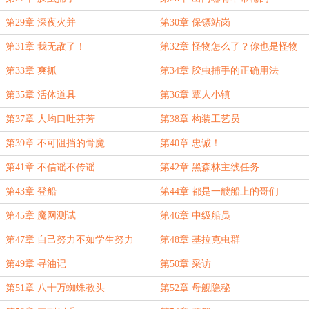
第29章 深夜火并
第30章 保镖站岗
第31章 我无敌了！
第32章 怪物怎么了？你也是怪物
第33章 爽抓
第34章 胶虫捕手的正确用法
第35章 活体道具
第36章 蕈人小镇
第37章 人均口吐芬芳
第38章 构装工艺员
第39章 不可阻挡的骨魔
第40章 忠诚！
第41章 不信谣不传谣
第42章 黑森林主线任务
第43章 登船
第44章 都是一艘船上的哥们
第45章 魔网测试
第46章 中级船员
第47章 自己努力不如学生努力
第48章 基拉克虫群
第49章 寻油记
第50章 采访
第51章 八十万蜘蛛教头
第52章 母舰隐秘