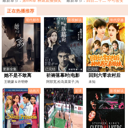
不得不用一篇...
最新章节：
第696章 林燃直播抽奖
却依然停留在前现...
最新章节：
四百二十二 不可改变
之物4
正在热播推荐
现代都市
影视解说
年代穿越
更新全集
已完结
已完结
她不是不敢离
祈祷落幕时[电影
回到六零农村后
王晓蒙＆许明铮
解说]
阿部宽,松岛菜菜子,沟
种地养兄弟姐妹
未知
端淳平,田中丽奈
动画片
篮球
影视解说