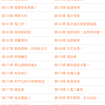
第157章 我要和你单挑！
第158章 练就有用
第159章 稀有方向
第160章 魂火专技
第161章 鬼门开！
第162章 薪火熄灭的黄昏战场
第163章 具现体机制
第164章 别吵别吵！这里很关键！
第165章 启蒙琥珀
第166章 虫群效率
第167章 新的货物（月初求点月
第168章 它们太贵！
票！）
第169章 狩猎幽浮
第170章 漂泊者
第171章 黑山老怪的魂火
第172章 睡觉就是力量！
第173章 专业对口
第174章 生物入侵
第175章 剑气九段VS狩猎形态
第176章 骨龙传说
第177章 桃花源
第178章 人畜二象性
第179章 他乡遇故人
第180章 绝不留情，全力以赴！