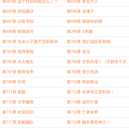
第693章 这个社会到底怎么了？
第694章 冒充大人
第695章 别说蠢话
第696章 息壤子
第697章 识骨寻踪
第698章 谢谢你的猪
第699章 怪物派对
第700章 X档案
第701章 生命小子最严厉的母亲
第702章 我们远征军有钱
第703章 质押基因
第704章 灵压
第705章 水火相生
第706章 岂有此理！（月初求个月
票，砰砰砰）
第707章 骸骨皇帝
第708章 骨王也润
第709章 开府
第710章 纸钞搭讪
第711章 星躯
第712章 你来得正是时候！
第713章 主宰极限
第714章 虚空行者
第715章 欢迎回归
第716章 亡者余烬
第717章 宙船舰队
第718章 舰长果然神力！