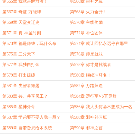
第565章 我就是解放者！
第566章 审判之翼
第567章 奇迹·万能牌
第568章 火力全开！
第569章 天堂变迁史
第570章 主线奖励
第571章 真·神圣时刻
第572章 补位团体
第573章 都是赚钱，玩什么命
第574章 就让回忆永远停在那里
第575章 三分天下
第576章 师兄就敢
第577章 我独自打金
第578章 你才是挑战者
第579章 打出破绽
第580章 继续冲尊名！
第581章 失智者难题
第582章 万路归途
第583章 共、共享员工？
第584章 远征军VS冥灵群
第585章 星神外骨
第586章 我大头何尝不想成为一名
超级骨王呢！
第587章 学弟要不要入我一股？
第588章 邪神补习班
第589章 自带旮旯给木系统
第590章 邪神之首