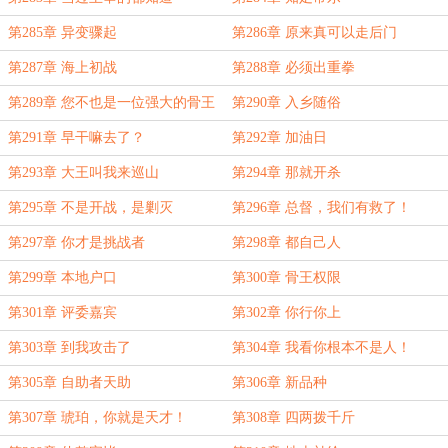
第285章 异变骤起
第286章 原来真可以走后门
第287章 海上初战
第288章 必须出重拳
第289章 您不也是一位强大的骨王
第290章 入乡随俗
吗？
第291章 早干嘛去了？
第292章 加油日
第293章 大王叫我来巡山
第294章 那就开杀
第295章 不是开战，是剿灭
第296章 总督，我们有救了！
第297章 你才是挑战者
第298章 都自己人
第299章 本地户口
第300章 骨王权限
第301章 评委嘉宾
第302章 你行你上
第303章 到我攻击了
第304章 我看你根本不是人！
第305章 自助者天助
第306章 新品种
第307章 琥珀，你就是天才！
第308章 四两拨千斤