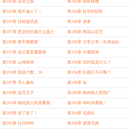
第181章 圣贤之墓
第182章 雨夜怪物
第183章 我不做人了！
第184章 杜导的职阶
第185章 目标是武圣
第186章 龙拳
第187章 坚定的封建主义战士
第188章 桃花山诅咒
第189章 两手都要硬
第190章 主宰之争，向来如此
第191章 这位更是重量级
第192章 白葉怪谈
第193章 山神鱼饵
第194章 你到底是什么？
第195章 我说个数，10
第196章 到底行不行啊？
第197章 羽人遍布
第198章 仙
第199章 诅咒之子
第200章 精神病人思维广
第201章 桃花源人民需要我
第202章 和时间赛跑！
第203章 发了发了！
第204章 见面礼
第205章 往日种种
第206章 进退无路