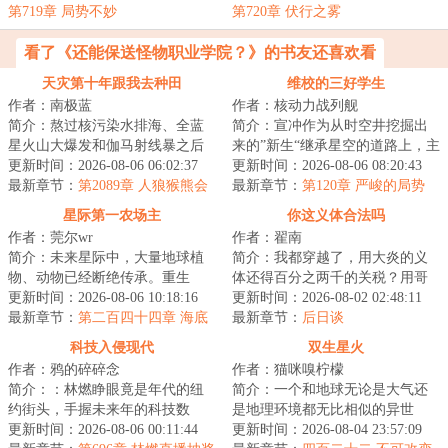
第719章 局势不妙
第720章 伏行之雾
看了《还能保送怪物职业学院？》的书友还喜欢看
天灾第十年跟我去种田
维校的三好学生
作者：南极蓝
作者：核动力战列舰
简介：熬过核污染水排海、全蓝
简介：宣冲作为从时空井挖掘出
星火山大爆发和伽马射线暴之后
来的”新生“继承星空的道路上，主
的天灾第十年，夏青昂首挺胸走
更新时间：2026-08-06 06:02:37
打一个自信。功课能做得好，炮
更新时间：2026-08-06 08:20:43
出安全区。谁都...
最新章节：
第2089章 人狼猴熊会
火顶得住，...
最新章节：
第120章 严峻的局势
议
星际第一农场主
你这义体合法吗
作者：莞尔wr
作者：翟南
简介：未来星际中，大量地球植
简介：我都穿越了，用大炎的义
物、动物已经断绝传承。重生
体还得百分之两千的关税？用哥
后，关遗珠从继承一颗荒废星球
更新时间：2026-08-06 10:18:16
联义体我还没医保？无线上网还
更新时间：2026-08-02 02:48:11
开始，让断绝的地...
最新章节：
第二百四十四章 海底
tm的得交专利费...
最新章节：
后日谈
列车
科技入侵现代
双生星火
作者：鸦的碎碎念
作者：猫咪嗅柠檬
简介：：林燃睁眼竟是年代的纽
简介：一个和地球无论是大气还
约街头，手握未来年的科技数
是地理环境都无比相似的异世
据，却成了没有身份的“黑户”。他
更新时间：2026-08-06 00:11:44
界，一个发展出称霸星系的科技
更新时间：2026-08-04 23:57:09