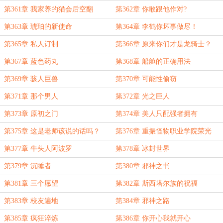
第361章 我家养的猫会后空翻
第362章 你敢跟他作对?
第363章 琥珀的新使命
第364章 李鹤你坏事做尽！
第365章 私人订制
第366章 原来你们才是龙骑士？
第367章 蓝色药丸
第368章 船舱的正确用法
第369章 骇人巨兽
第370章 可能性偷窃
第371章 那个男人
第372章 光之巨人
第373章 原初之门
第374章 美人只配强者拥有
第375章 这是老师该说的话吗？
第376章 重振怪物职业学院荣光
第377章 牛头人阿波罗
第378章 冰封世界
第379章 沉睡者
第380章 邪神之书
第381章 三个愿望
第382章 斯西塔尔族的祝福
第383章 校友遍地
第384章 邪神之路
第385章 疯狂淬炼
第386章 你开心我就开心