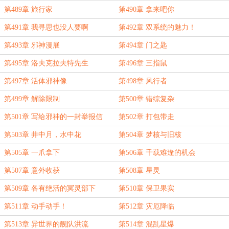
第489章 旅行家
第490章 拿来吧你
第491章 我寻思也没人要啊
第492章 双系统的魅力！
第493章 邪神漫展
第494章 门之匙
第495章 洛夫克拉夫特先生
第496章 三指鼠
第497章 活体邪神像
第498章 风行者
第499章 解除限制
第500章 错综复杂
第501章 写给邪神的一封举报信
第502章 打包带走
第503章 井中月，水中花
第504章 梦核与旧核
第505章 一爪拿下
第506章 千载难逢的机会
第507章 意外收获
第508章 星灵
第509章 各有绝活的冥灵部下
第510章 保卫果实
第511章 动手动手！
第512章 灾厄降临
第513章 异世界的舰队洪流
第514章 混乱星爆