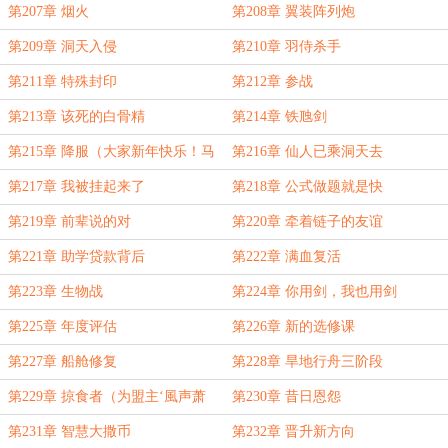
第207章 烟火
第208章 翼装阵列炮
第209章 洞天入侵
第210章 羽侍杀手
第211章 特殊封印
第212章 参战
第213章 该死的白骨精
第214章 铁虺剑
第215章 降服（大家新年快乐！马
第216章 仙人已乘洞天去
年牛逼！）
第217章 我被挂起来了
第218章 公式做题就是快
第219章 前辈说的对
第220章 牵着链子的友谊
第221章 助学贷款背后
第222章 满血复活
第223章 生物战
第224章 你用剑，我也用剑
第225章 年度评估
第226章 新的选修课
第227章 船舱修复
第228章 旱地行舟三阶段
第229章 掠食者（为盟主‘風声萧
第230章 昔日恩怨
萧’加更）
第231章 智慧大撒币
第232章 晋升新方向