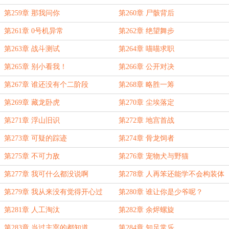
第259章 那我问你
第260章 尸骸背后
第261章 0号机异常
第262章 绝望舞步
第263章 战斗测试
第264章 喵喵求职
第265章 别小看我！
第266章 公开对决
第267章 谁还没有个二阶段
第268章 略胜一筹
第269章 藏龙卧虎
第270章 尘埃落定
第271章 浮山旧识
第272章 地宫首战
第273章 可疑的踪迹
第274章 骨龙饲者
第275章 不可力敌
第276章 宠物犬与野猫
第277章 我可什么都没说啊
第278章 人再笨还能学不会构装体
吗？
第279章 我从来没有觉得开心过
第280章 谁让你是少爷呢？
第281章 人工淘汰
第282章 余烬螺旋
第283章 当过主宰的都知道
第284章 知足常乐