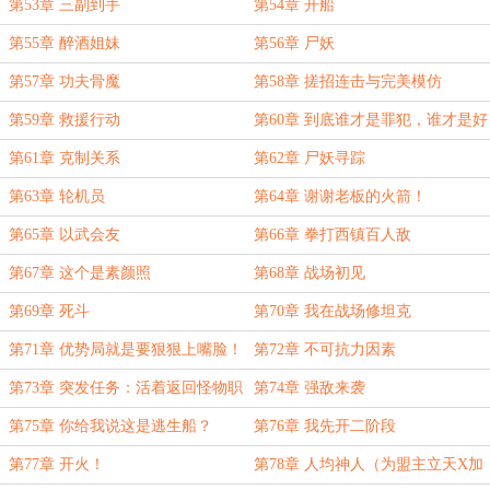
第53章 三副到手
第54章 开船
第55章 醉酒姐妹
第56章 尸妖
第57章 功夫骨魔
第58章 搓招连击与完美模仿
第59章 救援行动
第60章 到底谁才是罪犯，谁才是好
人！
第61章 克制关系
第62章 尸妖寻踪
第63章 轮机员
第64章 谢谢老板的火箭！
第65章 以武会友
第66章 拳打西镇百人敌
第67章 这个是素颜照
第68章 战场初见
第69章 死斗
第70章 我在战场修坦克
第71章 优势局就是要狠狠上嘴脸！
第72章 不可抗力因素
（求个首订）
第73章 突发任务：活着返回怪物职
第74章 强敌来袭
业学院
第75章 你给我说这是逃生船？
第76章 我先开二阶段
第77章 开火！
第78章 人均神人（为盟主立天X加