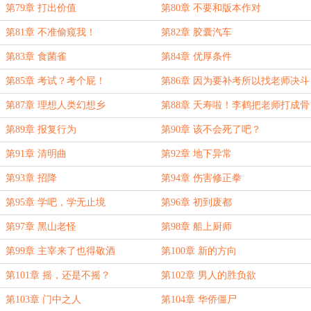
更）
第79章 打出价值
第80章 不要和版本作对
第81章 不准偷窥我！
第82章 胶囊汽车
第83章 食菌雀
第84章 优厚条件
第85章 考试？考个屁！
第86章 因为要补考所以找老师决斗
第87章 理想人类幻想乡
第88章 夭寿啦！李鹤把老师打成骨
灰盒了！
第89章 报复行为
第90章 该不会死了吧？
第91章 清明曲
第92章 地下异常
第93章 招降
第94章 伤害修正拳
第95章 学吧，学无止境
第96章 初到废都
第97章 黑山老怪
第98章 船上厨师
第99章 主宰来了也得敬酒
第100章 新的方向
第101章 摇，还是不摇？
第102章 男人的胜负欲
第103章 门中之人
第104章 华侨僵尸