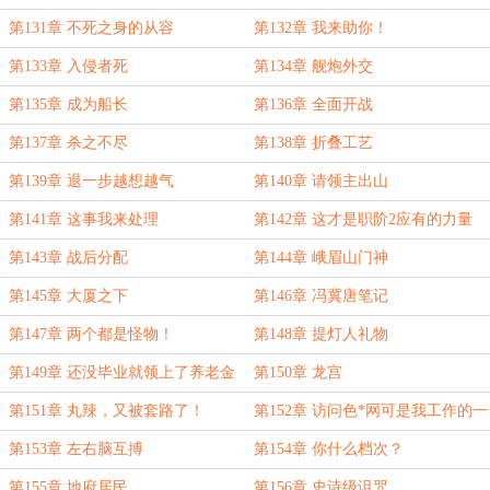
第131章 不死之身的从容
第132章 我来助你！
第133章 入侵者死
第134章 舰炮外交
第135章 成为船长
第136章 全面开战
第137章 杀之不尽
第138章 折叠工艺
第139章 退一步越想越气
第140章 请领主出山
第141章 这事我来处理
第142章 这才是职阶2应有的力量
吗？
第143章 战后分配
第144章 峨眉山门神
第145章 大厦之下
第146章 冯冀唐笔记
第147章 两个都是怪物！
第148章 提灯人礼物
第149章 还没毕业就领上了养老金
第150章 龙宫
第151章 丸辣，又被套路了！
第152章 访问色*网可是我工作的一
部分
第153章 左右脑互搏
第154章 你什么档次？
第155章 地府居民
第156章 史诗级诅咒