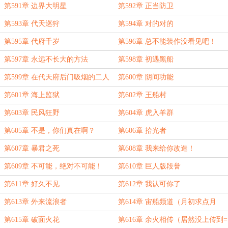
第591章 边界大明星
第592章 正当防卫
第593章 代天巡狩
第594章 对的对的
第595章 代府千岁
第596章 总不能装作没看见吧！
第597章 永远不长大的方法
第598章 初遇黑船
第599章 在代天府后门吸烟的二人
第600章 阴间功能
第601章 海上监狱
第602章 王船村
第603章 民风狂野
第604章 虎入羊群
第605章 不是，你们真在啊？
第606章 拾光者
第607章 暴君之死
第608章 我来给你改造！
第609章 不可能，绝对不可能！
第610章 巨人版段誉
第611章 好久不见
第612章 我认可你了
第613章 外来流浪者
第614章 宙船频道（月初求点月
票，求求了砰砰砰）
第615章 破面火花
第616章 余火相传（居然没上传到=