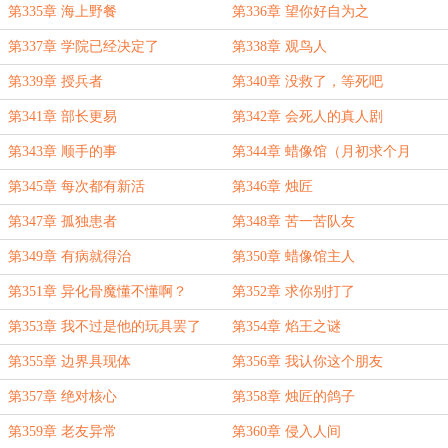
第335章 海上野餐
第336章 望你好自为之
第337章 学院已经决定了
第338章 观鸟人
第339章 授兵者
第340章 没救了，等死吧
第341章 部长更易
第342章 会死人的真人剧
第343章 顺手的事
第344章 蜡像馆（月初求个月
票！）
第345章 每次都有新活
第346章 烛匠
第347章 孤独患者
第348章 苦一苦队友
第349章 有病就得治
第350章 蜡像馆主人
第351章 异化骨魔懂不懂啊？
第352章 求你别打了
第353章 我不过是他的玩具罢了
第354章 焰王之谜
第355章 边界具现体
第356章 我认你这个朋友
第357章 绝对核心
第358章 烛匠的鸽子
第359章 老友异常
第360章 侵入人间