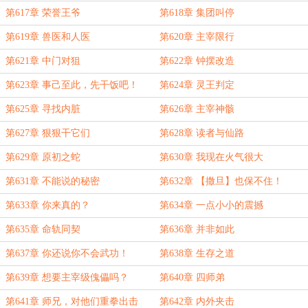
=）
第617章 荣誉王爷
第618章 集团叫停
第619章 兽医和人医
第620章 主宰限行
第621章 中门对狙
第622章 钟摆改造
第623章 事己至此，先干饭吧！
第624章 灵王判定
第625章 寻找内脏
第626章 主宰神骸
第627章 狠狠干它们
第628章 读者与仙路
第629章 原初之蛇
第630章 我现在火气很大
第631章 不能说的秘密
第632章 【撒旦】也保不住！
第633章 你来真的？
第634章 一点小小的震撼
第635章 命轨同契
第636章 并非如此
第637章 你还说你不会武功！
第638章 生存之道
第639章 想要主宰级傀儡吗？
第640章 四师弟
第641章 师兄，对他们重拳出击
第642章 内外夹击