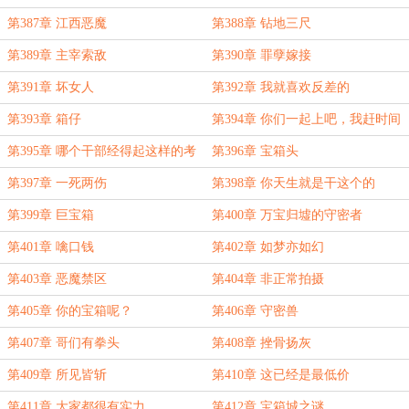
第387章 江西恶魔
第388章 钻地三尺
第389章 主宰索敌
第390章 罪孽嫁接
第391章 坏女人
第392章 我就喜欢反差的
第393章 箱仔
第394章 你们一起上吧，我赶时间
第395章 哪个干部经得起这样的考
第396章 宝箱头
验？
第397章 一死两伤
第398章 你天生就是干这个的
第399章 巨宝箱
第400章 万宝归墟的守密者
第401章 噙口钱
第402章 如梦亦如幻
第403章 恶魔禁区
第404章 非正常拍摄
第405章 你的宝箱呢？
第406章 守密兽
第407章 哥们有拳头
第408章 挫骨扬灰
第409章 所见皆斩
第410章 这已经是最低价
第411章 大家都很有实力
第412章 宝箱城之谜