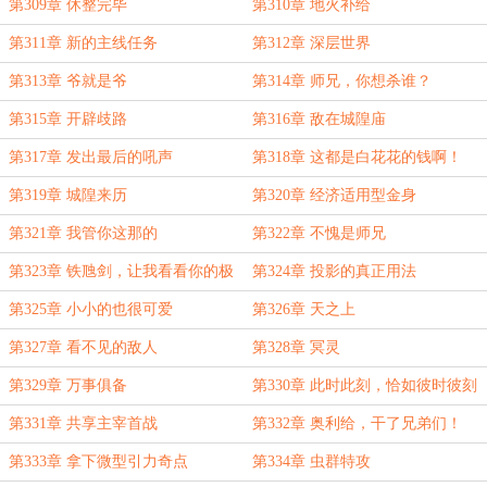
第309章 休整完毕
第310章 地火补给
第311章 新的主线任务
第312章 深层世界
第313章 爷就是爷
第314章 师兄，你想杀谁？
第315章 开辟歧路
第316章 敌在城隍庙
第317章 发出最后的吼声
第318章 这都是白花花的钱啊！
第319章 城隍来历
第320章 经济适用型金身
第321章 我管你这那的
第322章 不愧是师兄
第323章 铁虺剑，让我看看你的极
第324章 投影的真正用法
限！
第325章 小小的也很可爱
第326章 天之上
第327章 看不见的敌人
第328章 冥灵
第329章 万事俱备
第330章 此时此刻，恰如彼时彼刻
第331章 共享主宰首战
第332章 奥利给，干了兄弟们！
第333章 拿下微型引力奇点
第334章 虫群特攻