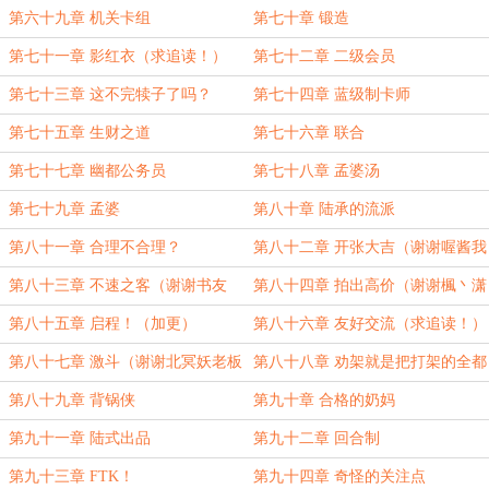
第六十九章 机关卡组
第七十章 锻造
第七十一章 影红衣（求追读！）
第七十二章 二级会员
第七十三章 这不完犊子了吗？
第七十四章 蓝级制卡师
第七十五章 生财之道
第七十六章 联合
第七十七章 幽都公务员
第七十八章 孟婆汤
第七十九章 孟婆
第八十章 陆承的流派
第八十一章 合理不合理？
第八十二章 开张大吉（谢谢喔酱我
的铝呢老板的5000币打赏）
第八十三章 不速之客（谢谢书友
第八十四章 拍出高价（谢谢楓丶潇
2017...182的5000币打赏）
潇10000币打赏）
第八十五章 启程！（加更）
第八十六章 友好交流（求追读！）
第八十七章 激斗（谢谢北冥妖老板
第八十八章 劝架就是把打架的全都
的10000起点币打赏！）
放翻
第八十九章 背锅侠
第九十章 合格的奶妈
第九十一章 陆式出品
第九十二章 回合制
第九十三章 FTK！
第九十四章 奇怪的关注点