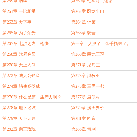
第259章 钢丝
第260章 七星灯（谢谢
liuyuan6803、mel、萌讫贷老板）
第261章 一脉相承
第262章 卧龙出山
第263章 天下事
第264章 计策
第265章 为了荣光
第266章 骑营
第267章 七步之内，枪快
第一章：人没了，金手指来了。
第268章 战局突显
第269章 巨龙王冠
第270章 天上人间
第271章 见阎王
第272章 陆太公钓鱼
第273章 潘狄亚
第274章 销魂阁落成
第275章 三界一都
第276章 什么是第一生产力啊？
第277章 度假村
第278章 地下迷城
第279章 漫天要价
第279章 天下无月
第281章 回音
第282章 亲王玫瑰
第283章 带刺