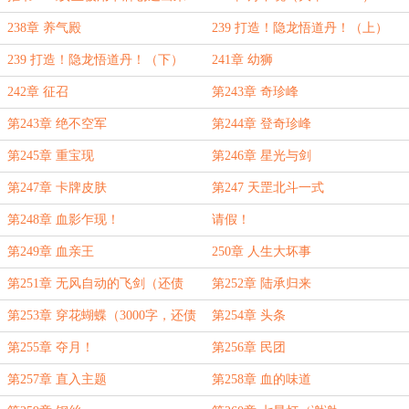
了》
238章 养气殿
239 打造！隐龙悟道丹！（上）
239 打造！隐龙悟道丹！（下）
241章 幼狮
242章 征召
第243章 奇珍峰
第243章 绝不空军
第244章 登奇珍峰
第245章 重宝现
第246章 星光与剑
第247章 卡牌皮肤
第247 天罡北斗一式
第248章 血影乍现！
请假！
第249章 血亲王
250章 人生大坏事
第251章 无风自动的飞剑（还债
第252章 陆承归来
ing）
第253章 穿花蝴蝶（3000字，还债
第254章 头条
ing）
第255章 夺月！
第256章 民团
第257章 直入主题
第258章 血的味道