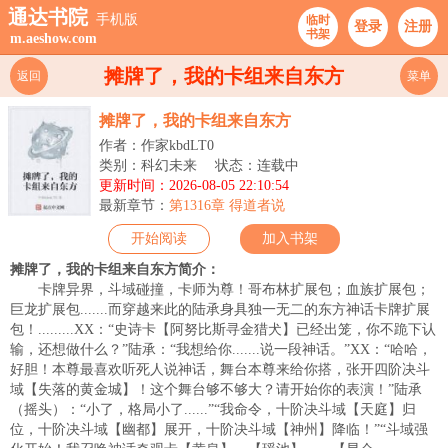
通达书院
手机版
临时
登录
注册
书架
m.aeshow.com
摊牌了，我的卡组来自东方
返回
菜单
摊牌了，我的卡组来自东方
作者：作家kbdLT0
类别：科幻未来
状态：连载中
更新时间：2026-08-05 22:10:54
最新章节：
第1316章 得道者说
开始阅读
加入书架
摊牌了，我的卡组来自东方简介：
卡牌异界，斗域碰撞，卡师为尊！哥布林扩展包；血族扩展包；
巨龙扩展包.......而穿越来此的陆承身具独一无二的东方神话卡牌扩展
包！.........XX：“史诗卡【阿努比斯寻金猎犬】已经出笼，你不跪下认
输，还想做什么？”陆承：“我想给你.......说一段神话。”XX：“哈哈，
好胆！本尊最喜欢听死人说神话，舞台本尊来给你搭，张开四阶决斗
域【失落的黄金城】！这个舞台够不够大？请开始你的表演！”陆承
（摇头）：“小了，格局小了......”“我命令，十阶决斗域【天庭】归
位，十阶决斗域【幽都】展开，十阶决斗域【神州】降临！”“斗域强