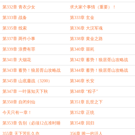
第332章 青衣少女
求大家个事情（重要）！
第333章 战备
第333章 玄金
第335章 线索
第336章 大汉军魂
第337章 两件小事
第338章 黄金之路
第339章 浪费有罪
第340章 噩耗
第341章 大烟花
第342章 蓄势！狼居胥山攻略战
（一）
第343章 蓄势！狼居胥山攻略战
第344章 蓄势！狼居胥山攻略战
（二）
（三）
第345章 山底鏖战（3200）
第346章 长安
第347章 一叶落知天下秋
第348章 “粽子”
第350章 自闭剑仙
第351章 乱世之下
今天只有一章！
第352章 正统
第353章 告别（必须12点准时睡
第354章 回归
觉！少一点明天补......）
355章 天下苦乱久亦
356章 唯一的活人