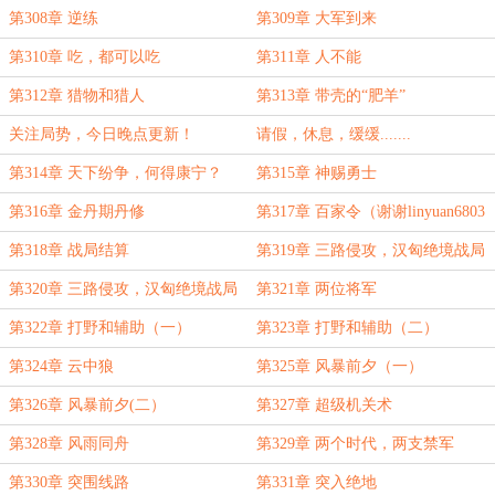
第308章 逆练
第309章 大军到来
第310章 吃，都可以吃
第311章 人不能
第312章 猎物和猎人
第313章 带壳的“肥羊”
关注局势，今日晚点更新！
请假，休息，缓缓.......
第314章 天下纷争，何得康宁？
第315章 神赐勇士
第316章 金丹期丹修
第317章 百家令（谢谢linyuan6803
老板的万赏）
第318章 战局结算
第319章 三路侵攻，汉匈绝境战局
（一）
第320章 三路侵攻，汉匈绝境战局
第321章 两位将军
（二）
第322章 打野和辅助（一）
第323章 打野和辅助（二）
第324章 云中狼
第325章 风暴前夕（一）
第326章 风暴前夕(二）
第327章 超级机关术
第328章 风雨同舟
第329章 两个时代，两支禁军
第330章 突围线路
第331章 突入绝地