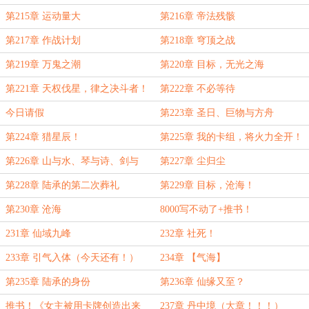
第215章 运动量大
第216章 帝法残骸
第217章 作战计划
第218章 穹顶之战
第219章 万鬼之潮
第220章 目标，无光之海
第221章 天权伐星，律之决斗者！
第222章 不必等待
今日请假
第223章 圣日、巨物与方舟
第224章 猎星辰！
第225章 我的卡组，将火力全开！
第226章 山与水、琴与诗、剑与
第227章 尘归尘
酒！
第228章 陆承的第二次葬礼
第229章 目标，沧海！
第230章 沧海
8000写不动了+推书！
231章 仙域九峰
232章 社死！
233章 引气入体（今天还有！）
234章 【气海】
第235章 陆承的身份
第236章 仙缘又至？
推书！《女主被用卡牌创造出来
237章 丹中境（大章！！！）