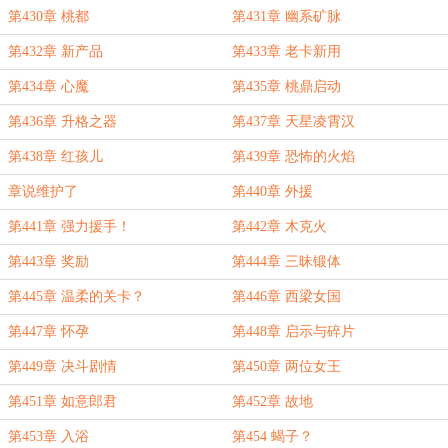
第430章 桃都
第431章 幽系矿脉
第432章 新产品
第433章 老卡新用
第434章 心魔
第435章 桃鼎启动
第436章 升格之器
第437章 天星凌霄汉
第438章 红孩儿
第439章 恐怖的火焰
章说维护了
第440章 外援
第441章 强力援手！
第442章 木克火
第443章 奖励
第444章 三昧锻体
第445章 温柔的关卡？
第446章 西梁女国
第447章 怀孕
第448章 启示与碎片
第449章 决斗剧情
第450章 两位女王
第451章 如意郎君
第452章 故地
第453章 入浴
第454 蝎子？