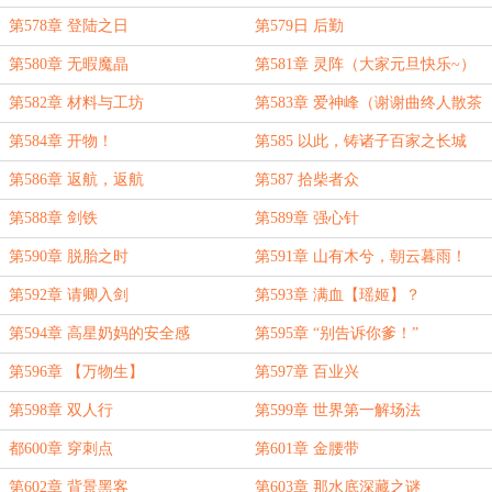
第578章 登陆之日
第579日 后勤
第580章 无暇魔晶
第581章 灵阵（大家元旦快乐~）
第582章 材料与工坊
第583章 爱神峰（谢谢曲终人散茶
微凉，临时工、龙老板~！！）
第584章 开物！
第585 以此，铸诸子百家之长城
（短章，困！）
第586章 返航，返航
第587 拾柴者众
第588章 剑铁
第589章 强心针
第590章 脱胎之时
第591章 山有木兮，朝云暮雨！
第592章 请卿入剑
第593章 满血【瑶姬】？
第594章 高星奶妈的安全感
第595章 “别告诉你爹！”
第596章 【万物生】
第597章 百业兴
第598章 双人行
第599章 世界第一解场法
都600章 穿刺点
第601章 金腰带
第602章 背景黑客
第603章 那水底深藏之谜