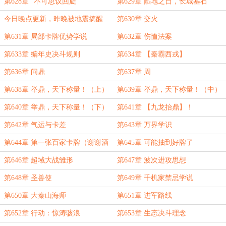
第628章 “不可思议回旋”
第629章 陷地之日，长城基石
今日晚点更新，昨晚被地震搞醒
第630章 交火
了！
第631章 局部卡牌优势学说
第632章 伤恤法案
第633章 编年史决斗规则
第634章 【秦霸西戎】
第636章 问鼎
第637章 周
第638章 举鼎，天下称量！（上）
第639章 举鼎，天下称量！（中）
第640章 举鼎，天下称量！（下）
第641章 【九龙抬鼎】！
第642章 气运与卡差
第643章 万界学识
第644章 第一张百家卡牌（谢谢酒
第645章 可能抽到好牌了
挽风老板的万赏）
第646章 超域大战雏形
第647章 波次进攻思想
第648章 圣兽使
第649章 千机家禁忌学说
第650章 大秦山海师
第651章 进军路线
第652章 行动：惊涛骇浪
第653章 生态决斗理念