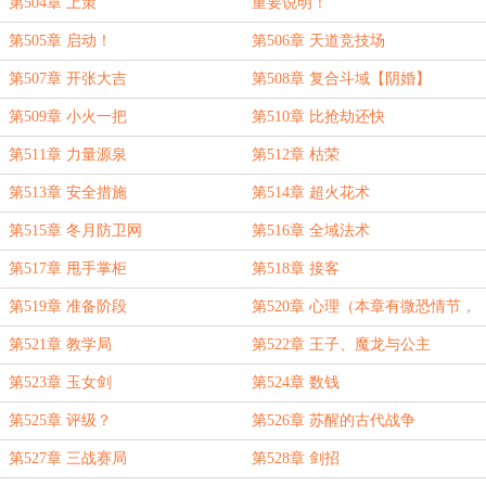
浮◇夸老板的盟主！！！）
第504章 上策
重要说明！
第505章 启动！
第506章 天道竞技场
第507章 开张大吉
第508章 复合斗域【阴婚】
第509章 小火一把
第510章 比抢劫还快
第511章 力量源泉
第512章 枯荣
第513章 安全措施
第514章 超火花术
第515章 冬月防卫网
第516章 全域法术
第517章 甩手掌柜
第518章 接客
第519章 准备阶段
第520章 心理（本章有微恐情节，
慎入）
第521章 教学局
第522章 王子、魔龙与公主
第523章 玉女剑
第524章 数钱
第525章 评级？
第526章 苏醒的古代战争
第527章 三战赛局
第528章 剑招