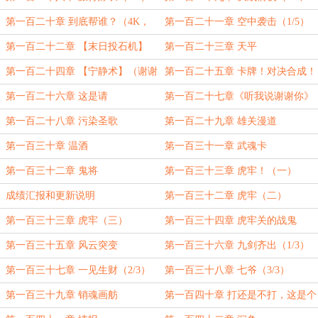
谢谢采蘑菇的莴笋老板
1/2）
第一百二十章 到底帮谁？（4K，
第一百二十一章 空中袭击（1/5）
2/2）
第一百二十二章 【末日投石机】
第一百二十三章 天平
（2/5）
第一百二十四章 【宁静术】（谢谢
第一百二十五章 卡牌！对决合成！
北冥妖老板的10000起点币！）
第一百二十六章 这是请
第一百二十七章《听我说谢谢你》
第一百二十八章 污染圣歌
第一百二十九章 雄关漫道
第一百三十章 温酒
第一百三十一章 武魂卡
第一百三十二章 鬼将
第一百三十三章 虎牢！（一）
成绩汇报和更新说明
第一百三十二章 虎牢（二）
第一百三十三章 虎牢（三）
第一百三十四章 虎牢关的战鬼
第一百三十五章 风云突变
第一百三十六章 九剑齐出（1/3）
第一百三十七章 一见生财（2/3）
第一百三十八章 七爷（3/3）
第一百三十九章 销魂画舫
第一百四十章 打还是不打，这是个