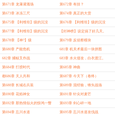
老板）
第671章 龙瀑灌溉场
第672章 有挂？
第673章 冰冻三尺
第674章 真正的大货
第675章 【利维坦】级的沉没
第676章 【利维坦】级的沉没
（一）
（二）
第677章 【利维坦】级的沉没
【封神榜】设定搞了好几天。
（三）
第678章 【神?】级
第679章 反侦察模块
第680章 产能危机
681章 机关术最后一块拼图
682章 捕鲸叉作战
683章 水火侵攻，白衣渡江。
第684章 打捞时代
第685章 神曲
都686章 天人共和
第687章 今天下（卷终）
第688章 长城右兵装
第689章 混经验，锋矢战场
第690章 花焰神女
第691章 针尖对麦芒
第692章 那热情似火的惊鸿一瞥
第693章 剑心碎一地
第694章 忘川水道
第695章 忘川水道攻伐战