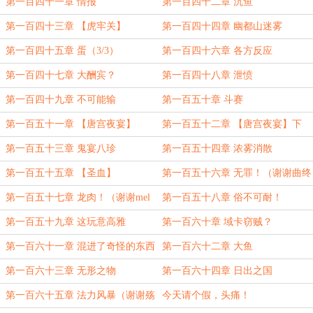
问题。
第一百四十一章 情报
第一百四十二章 沉鱼
第一百四十三章 【虎牢关】
第一百四十四章 幽都山迷雾
（1/3）
（2/3）
第一百四十五章 蛋（3/3）
第一百四十六章 各方反应
第一百四十七章 大酬宾？
第一百四十八章 泄愤
第一百四十九章 不可能输
第一百五十章 斗赛
第一百五十一章 【唐宫夜宴】
第一百五十二章 【唐宫夜宴】下
（上）
第一百五十三章 鬼宴八珍
第一百五十四章 浓雾消散
第一百五十五章 【圣血】
第一百五十六章 无罪！（谢谢曲终
人散茶微凉老板的打赏）
第一百五十七章 龙肉！（谢谢mel
第一百五十八章 俗不可耐！
老板的打赏）
第一百五十九章 这玩意高雅
第一百六十章 域卡窃贼？
第一百六十一章 混进了奇怪的东西
第一百六十二章 大鱼
第一百六十三章 无形之物
第一百六十四章 日出之国
第一百六十五章 法力风暴（谢谢殇
今天请个假，头痛！