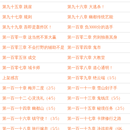
第九十五章 跳崖
第九十六章 大逃杀！
第九十七章 规则
第九十八章 幽都传统艺能
第九十九章 吾即是轰炸区！
第一百章 负3000分的选手
第一百零一章 这当然不算大赢
第一百零二章 穷则独善其身
第一百零三章 不会打野的辅助不是
第一百零四章 鬼市
好输出
第一百零五张 成交
第一百零六章 大教堂
第一百零七章 域卡师
第一百零八章 道心通明！
上架感言
第一百零九章 绝云端（1/5）
第一百一十章 梅开二度（2/5）
第一百一十一章 雪山刽子手
（3/5）
第一百一十二 心灵洗礼（4/5）
第一百一十三章 鬼钱庄（5/5）
第一百一十四章 幽都山（1/5）
第一百一十五章 秘境任务（2/5）
第一百一十六章 镇守使！（3/5）
第一百一十七章 卡牌修行之路
（4/5）
第一百一十八章 旅行嫁衣（5/5）
第一百一十九章 决战前夜（6K、