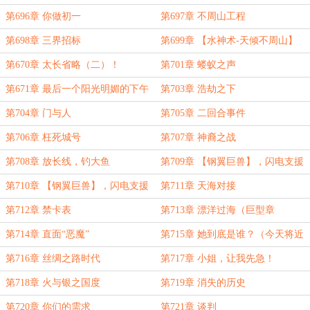
第696章 你做初一
第697章 不周山工程
第698章 三界招标
第699章 【水神术-天倾不周山】
（一）
第670章 太长省略（二）！
第701章 蝼蚁之声
第671章 最后一个阳光明媚的下午
第703章 浩劫之下
第704章 门与人
第705章 二回合事件
第706章 枉死城号
第707章 神裔之战
第708章 放长线，钓大鱼
第709章 【钢翼巨兽】，闪电支援
（一）
第710章 【钢翼巨兽】，闪电支援
第711章 天海对接
（二）
第712章 禁卡表
第713章 漂洋过海（巨型章
节！！！）
第714章 直面“恶魔”
第715章 她到底是谁？（今天将近
万更）
第716章 丝绸之路时代
第717章 小姐，让我先急！
第718章 火与银之国度
第719章 消失的历史
第720章 你们的需求
第721章 谈判