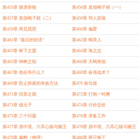
第455章 驱虎吞狼
第456章 真假蝎子精（一）
第457章 真假蝎子精（二）
第458章 羽人部落
第459章 再见琵琶
第460章 偏爱
第461章 “最后的轻语”
第462章 蝎美人
第463章 树下之盟
第464章 海之志
第465章 神树之劫
第466章 天蝎将临
第467章 他在等什么？
第468章 标准战术？
第469章 防止拆家的有效方法
第470 捡垃圾
第471章 结算之期
第472章 打炮一时爽
第473章 镇元子
第474章 讨价还价
第475章 三个问题
第476章 准备工作
第477章 鼎中境、六耳心猿与猴王
第478章 鼎中境、六耳心猿与猴王
（一）
（二）
第479章 麻醉（物理）
第480章 两只猴王