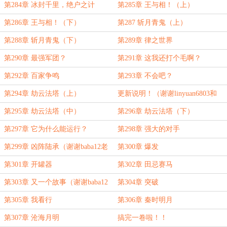
第284章 冰封千里，绝户之计
第285章 王与相！（上）
第286章 王与相！（下）
第287 斩月青鬼（上）
第288章 斩月青鬼（下）
第289章 律之世界
第290章 最强军团？
第291章 这我还打个毛啊？
第292章 百家争鸣
第293章 不会吧？
第294章 劫云法塔（上）
更新说明！（谢谢linyuan6803和
mel老板的万赏）
第295章 劫云法塔（中）
第296章 劫云法塔（下）
第297章 它为什么能运行？
第298章 强大的对手
第299章 凶阵陆承（谢谢baba12老
第300章 爆发
板的打赏！）
第301章 开罐器
第302章 田忌赛马
第303章 又一个故事（谢谢baba12
第304章 突破
老板的万赏）
第305章 我看行
第306章 秦时明月
第307章 沧海月明
搞完一卷啦！！