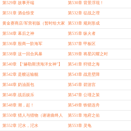
第529章 故事开端
第530章 背景浮现！
第531章 酒会惊变
第532章 征战之理
黄金赛商店/军营初版（暂时给大家
第533章 规则形成
挑毛病用的）
第534章 幕后之神
第535章 纵火者
第536章 殷商一阶海军
第537章 甲板区
第538章 这一回合风暴
第539章 将星闪耀之时
第540章 【“赫勒斯滂海洋女神”】
第541章 狩猎之海
第542章 是艘运输舰
第543章 战意壁障
第544章 奶油面包
第545章 碧游宫
第546章 战后娱乐
第547章 公瑾之策
第548章 潮，起！
第549章 铁锁连舟
第550章 猎人与猎物（谢谢曲终人
第551章 地府之佑
散茶微凉老板的万赏！）
第552章 汜水，汜水
第553章 灵龟