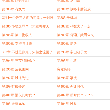
第381章 巨鲲生态
第382章 龙门妖
第383章 有妖气
第384章 战略卡牌初成
写到一个设定方面的问题，一时没
第385 千机城
搞好。
第386 怀璧之罪？（大章补昨天
第387章 稍微大了一点
的）
第388章 第一批收入
第389章 背诵并默写全文
第390章 支持与计策
第390章 陆路
392章 不过是张旭，朱慈之流罢了
第393章 常山赵子龙
第394章 三英战陆承？
第395章 斗将
第396章 反包围网
突然头疼
第397章 以退为进
第398章 冢虎
第399 打破僵局
第400章 创建时代
第401章 消失的时代？
第402章 新时代？？？？
第403 天蓬元帅
第404章 风起