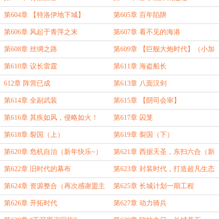
第604章 【特洛伊地下城】
第605章 百年陷阱
第606章 风起于青萍之末
第607章 看不见的海港
第608章 丝绸之路
第609章 【巨舰大炮时代】（小加
半更）
第610章 议长雷霆
第611章 海盗船长
612章 阵营已成
第613章 八面汉剑
第614章 全副武装
第615章 【阴司会审】
第616章 其疾如风，侵略如火！
第617章 囚笼
第618章 裂国（上）
第619章 裂国（下）
第620章 危机自治（新年快乐~）
第621章 西据天圣，东扫六合（新
年快乐~）
第622章 旧时代的幕布
第623章 封装时代，打造超凡生态
（谢谢茶微凉老板的盟主！！！）
第624章 资源整合（再次感谢盟主
第625章 长城计划一期工程
老板）
第626章 开拓时代
第627章 动力骑兵