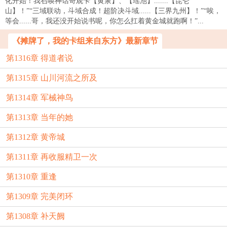
化开始！我召唤神话奇观卡【黄泉】、【瑶池】.......【昆仑
山】！”“三域联动，斗域合成！超阶决斗域......【三界九州】！”“唉，
等会......哥，我还没开始说书呢，你怎么扛着黄金城就跑啊！”...
《摊牌了，我的卡组来自东方》最新章节
第1316章 得道者说
第1315章 山川河流之所及
第1314章 军械神鸟
第1313章 当年的她
第1312章 黄帝城
第1311章 再收服精卫一次
第1310章 重逢
第1309章 完美闭环
第1308章 补天阙