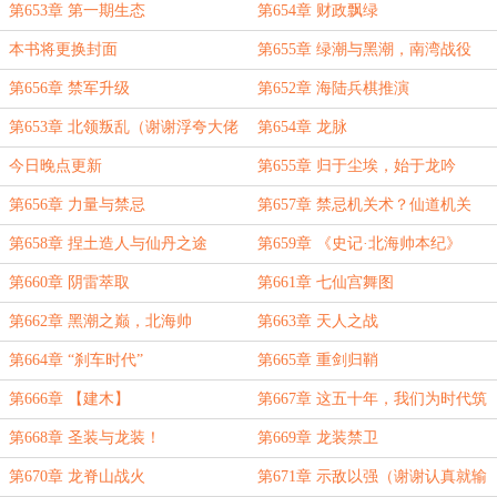
第653章 第一期生态
第654章 财政飘绿
本书将更换封面
第655章 绿潮与黑潮，南湾战役
第656章 禁军升级
第652章 海陆兵棋推演
第653章 北领叛乱（谢谢浮夸大佬
第654章 龙脉
的盟主！！）
今日晚点更新
第655章 归于尘埃，始于龙吟
第656章 力量与禁忌
第657章 禁忌机关术？仙道机关
术！
第658章 捏土造人与仙丹之途
第659章 《史记·北海帅本纪》
第660章 阴雷萃取
第661章 七仙宫舞图
第662章 黑潮之巅，北海帅
第663章 天人之战
第664章 “刹车时代”
第665章 重剑归鞘
第666章 【建木】
第667章 这五十年，我们为时代筑
基
第668章 圣装与龙装！
第669章 龙装禁卫
第670章 龙脊山战火
第671章 示敌以强（谢谢认真就输