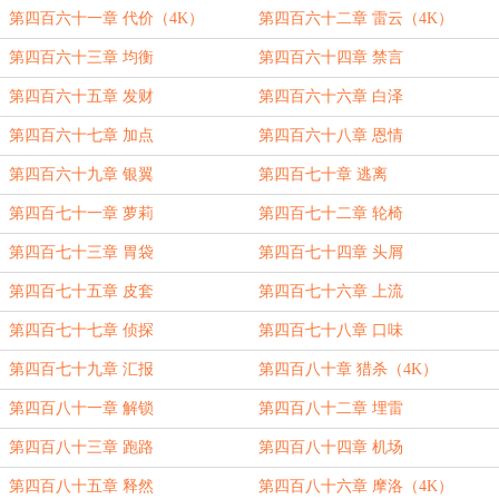
第四百六十一章 代价（4K）
第四百六十二章 雷云（4K）
第四百六十三章 均衡
第四百六十四章 禁言
第四百六十五章 发财
第四百六十六章 白泽
第四百六十七章 加点
第四百六十八章 恩情
第四百六十九章 银翼
第四百七十章 逃离
第四百七十一章 萝莉
第四百七十二章 轮椅
第四百七十三章 胃袋
第四百七十四章 头屑
第四百七十五章 皮套
第四百七十六章 上流
第四百七十七章 侦探
第四百七十八章 口味
第四百七十九章 汇报
第四百八十章 猎杀（4K）
第四百八十一章 解锁
第四百八十二章 埋雷
第四百八十三章 跑路
第四百八十四章 机场
第四百八十五章 释然
第四百八十六章 摩洛（4K）