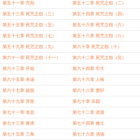
第五十一章 咒怨
第五十二章 死咒之怨（二）
第五十三章 死咒之怨（三）
第五十四章 死咒之怨（四）
第五十五章 死咒之怨（五）
第五十六章 死咒之怨（六）
第五十七章 死咒之怨（七）
第五十八章 死咒之怨（八）
第五十九章 死咒之怨（九）
第六十章 死咒之怨（十）
第六十一章 死咒之怨（十一）
第六十二章 死咒之怨（完）
第六十三章 开箱
第六十四章 牢大
第六十五章 杀场
第六十六章 人格
第六十七章 超脱
第六十八章 楚轩
第六十九章 异形
第七十章 乐园
第七十一章 龙息
第七十二章 进退
第七十三章 驱虎
第七十四章 修士
第七十五章 三角
第七十六章 清场