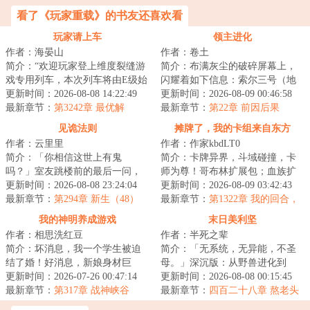
看了《玩家重载》的书友还喜欢看
玩家请上车
领主进化
作者：海晏山
作者：卷土
简介：“欢迎玩家登上维度裂缝游
简介：布满灰尘的破碎屏幕上，
戏专用列车，本次列车将由E级始
闪耀着如下信息：索尔三号（地
发站开往D级站点，请玩家保证生
更新时间：2026-08-08 14:22:49
球）垦殖域曾种植名单如下：三
更新时间：2026-08-09 00:46:58
命安全有序...
最新章节：
第3242章 最优解
叶虫：节肢动物...
最新章节：
第22章 前因后果
见诡法则
摊牌了，我的卡组来自东方
作者：云里里
作者：作家kbdLT0
简介：「你相信这世上有鬼
简介：卡牌异界，斗域碰撞，卡
吗？」室友跳楼前的最后一问，
师为尊！哥布林扩展包；血族扩
让鹿今朝被迫卷入一场无法言说
更新时间：2026-08-08 23:24:04
展包；巨龙扩展包.......而穿越来
更新时间：2026-08-09 03:42:43
的恐怖循环。染血的...
最新章节：
第294章 新生（48）
此的陆承身...
最新章节：
第1322章 我的回合，
反手教学
我的神明养成游戏
末日美利坚
作者：相思洗红豆
作者：半死之辈
简介：坏消息，我一个学生被迫
简介：「无系统，无异能，不圣
结了婚！好消息，新娘身材巨
母。」深沉版：从野兽进化到
好！坏消息，我老婆不允许我去
更新时间：2026-07-26 00:47:14
人，至少需要数万年时间。而从
更新时间：2026-08-08 00:15:45
夜店酒吧KTV！好...
最新章节：
第317章 战神峡谷
人类退化成野兽，...
最新章节：
四百二十八章 熬老头
战术