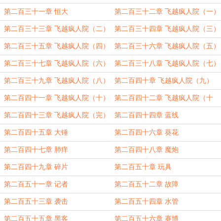
第二百三十一章 恒大
第二百三十二章 飞越疯人院（一）
第二百三十三章 飞越疯人院（二）
第二百三十四章 飞越疯人院（三）
第二百三十五章 飞越疯人院（四）
第二百三十六章 飞越疯人院（五）
第二百三十七章 飞越疯人院（六）
第二百三十八章 飞越疯人院（七）
第二百三十九章 飞越疯人院（八）
第二百四十章 飞越疯人院（九）
第二百四十一章 飞越疯人院（十）
第二百四十二章 飞越疯人院（十
一）
第二百四十三章 飞越疯人院（完）
第二百四十四章 蓝线
第二百四十五章 大锤
第二百四十六章 葵花
第二百四十七章 肺痒
第二百四十八章 魔炮
第二百四十九章 碎片
第二百五十章 玩具
第二百五十一章 记者
第二百五十二章 故障
第二百五十三章 袭击
第二百五十四章 水管
第二百五十五章 黑客
第二百五十六章 赛博