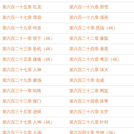
第六百一十五章 扎克
第六百一十六章 滑雪
第六百一十七章 胃袋
第六百一十八章 漫画
第六百一十九章 特攻
第六百二十章 恶搞（4K）
第六百二十一章 饺子（4K）
第六百二十二章 豫版
第六百二十三章 坠机（4K）
第六百二十四章 暴君
第六百二十五章 痛痛（4K）
第六百二十六章 粤京（4K）
第六百二十七章 人神
第六百二十八章 冰大
第六百二十九章 赌场
第六百三十章 合成
第六百三十一章 咕噜
第六百三十二章 网监
第六百三十三章 抠门
第六百三十四章 床弩
第六百三十五章 进狱
第六百三十六章 太空
第六百三十七章 人神（4K）
第六百三十八章 针对
第六百三十九章 入场
第六百四十章 凭神（5K）