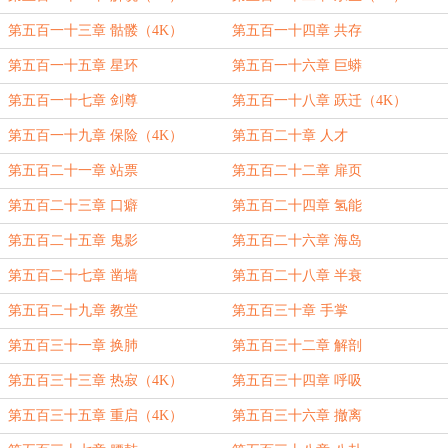
第五百一十三章 骷髅（4K）
第五百一十四章 共存
第五百一十五章 星环
第五百一十六章 巨蟒
第五百一十七章 剑尊
第五百一十八章 跃迁（4K）
第五百一十九章 保险（4K）
第五百二十章 人才
第五百二十一章 站票
第五百二十二章 扉页
第五百二十三章 口癖
第五百二十四章 氢能
第五百二十五章 鬼影
第五百二十六章 海岛
第五百二十七章 凿墙
第五百二十八章 半衰
第五百二十九章 教堂
第五百三十章 手掌
第五百三十一章 换肺
第五百三十二章 解剖
第五百三十三章 热寂（4K）
第五百三十四章 呼吸
第五百三十五章 重启（4K）
第五百三十六章 撤离