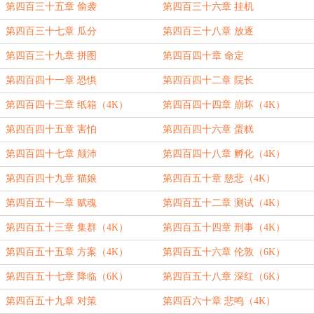
第四百三十五章 偷袭
第四百三十六章 挂机
第四百三十七章 瓜分
第四百三十八章 放逐
第四百三十九章 拼图
第四百四十章 命定
第四百四十一章 恐惧
第四百四十二章 院长
第四百四十三章 纸箱（4K）
第四百四十四章 崩坏（4K）
第四百四十五章 害怕
第四百四十六章 蛋糕
第四百四十七章 颠沛
第四百四十八章 孵化（4K）
第四百四十九章 猫娘
第四百五十章 慈悲（4K）
第四百五十一章 赋魂
第四百五十二章 测试（4K）
第四百五十三章 集群（4K）
第四百五十四章 刑事（4K）
第四百五十五章 方案（4K）
第四百五十六章 伦敦（6K）
第四百五十七章 降临（6K）
第四百五十八章 深红（6K）
第四百五十九章 对策
第四百六十章 悲鸣（4K）