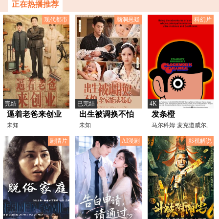
正在热播推荐
现代都市
脑洞悬疑
科幻片
完结
已完结
4K
逼着老爸来创业
出生被调换不怕
发条橙
未知
全家能读我心
未知
马尔科姆·麦克道威尔,
帕特里克·马基,迈克
剧情片
AI漫剧
影视解说