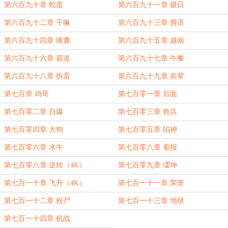
第六百九十章 蛇蛋
第六百九十一章 摄日
第六百九十二章 干嘛
第六百九十三章 唇语
第六百九十四章 嗉囊
第六百九十五章 越南
第六百九十六章 霸道
第六百九十七章 午餐
第六百九十八章 拆蛋
第六百九十九章 前辈
第七百章 鸡哥
第七百零一章 后面
第七百零二章 自爆
第七百零三章 救兵
第七百零四章 大狗
第七百零五章 陷神
第七百零六章 水牛
第七百零八章 看报
第七百零八章 逆转（4K）
第七百零九章 叆坤
第七百一十章 飞升（4K）
第七百一十一章 荣誉
第七百一十二章 粉尸
第七百一十三章 地狱
第七百一十四章 机战