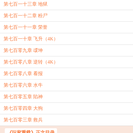
第七百一十三章 地狱
第七百一十二章 粉尸
第七百一十一章 荣誉
第七百一十章 飞升（4K）
第七百零九章 叆坤
第七百零八章 逆转（4K）
第七百零八章 看报
第七百零六章 水牛
第七百零五章 陷神
第七百零四章 大狗
第七百零三章 救兵
《玩家重载》正文目录