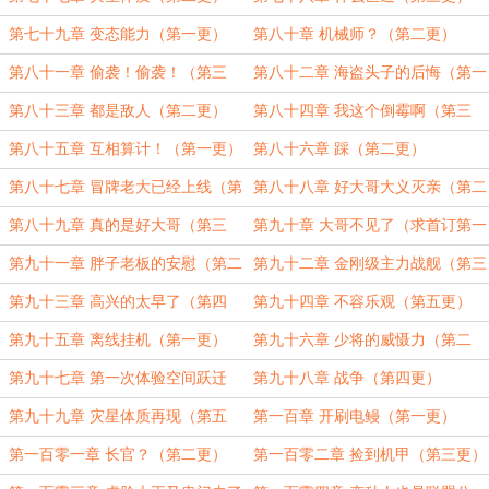
第七十九章 变态能力（第一更）
第八十章 机械师？（第二更）
第八十一章 偷袭！偷袭！（第三
第八十二章 海盗头子的后悔（第一
更）
更）
第八十三章 都是敌人（第二更）
第八十四章 我这个倒霉啊（第三
更）
第八十五章 互相算计！（第一更）
第八十六章 踩（第二更）
第八十七章 冒牌老大已经上线（第
第八十八章 好大哥大义灭亲（第二
一更）
更）
第八十九章 真的是好大哥（第三
第九十章 大哥不见了（求首订第一
更）
更）
第九十一章 胖子老板的安慰（第二
第九十二章 金刚级主力战舰（第三
更）
更）
第九十三章 高兴的太早了（第四
第九十四章 不容乐观（第五更）
更）
第九十五章 离线挂机（第一更）
第九十六章 少将的威慑力（第二
更）
第九十七章 第一次体验空间跃迁
第九十八章 战争（第四更）
（第三更）
第九十九章 灾星体质再现（第五
第一百章 开刷电鳗（第一更）
更）
第一百零一章 长官？（第二更）
第一百零二章 捡到机甲（第三更）