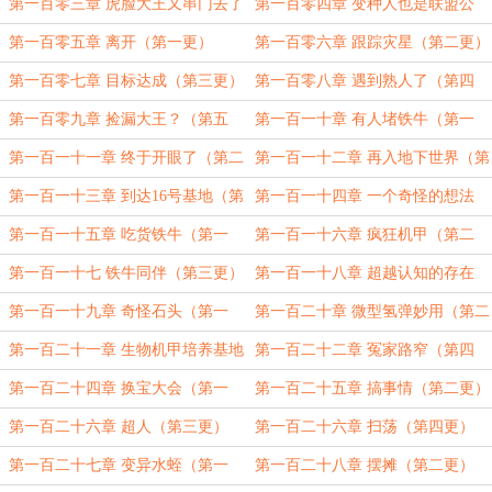
第一百零三章 虎脸大王又串门去了
第一百零四章 变种人也是联盟公
（第四更）
民？（第五更）
第一百零五章 离开（第一更）
第一百零六章 跟踪灾星（第二更）
第一百零七章 目标达成（第三更）
第一百零八章 遇到熟人了（第四
更）
第一百零九章 捡漏大王？（第五
第一百一十章 有人堵铁牛（第一
更）
更）
第一百一十一章 终于开眼了（第二
第一百一十二章 再入地下世界（第
更）
三更）
第一百一十三章 到达16号基地（第
第一百一十四章 一个奇怪的想法
四更）
（第五更）
第一百一十五章 吃货铁牛（第一
第一百一十六章 疯狂机甲（第二
更）
更）
第一百一十七 铁牛同伴（第三更）
第一百一十八章 超越认知的存在
（第四更）
第一百一十九章 奇怪石头（第一
第一百二十章 微型氢弹妙用（第二
更）
更）
第一百二十一章 生物机甲培养基地
第一百二十二章 冤家路窄（第四
（第三更）
更）
第一百二十四章 换宝大会（第一
第一百二十五章 搞事情（第二更）
更）
第一百二十六章 超人（第三更）
第一百二十六章 扫荡（第四更）
第一百二十七章 变异水蛭（第一
第一百二十八章 摆摊（第二更）