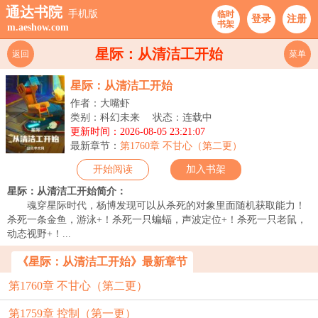
通达书院
手机版
临时
登录
注册
书架
m.aeshow.com
星际：从清洁工开始
返回
菜单
星际：从清洁工开始
作者：大嘴虾
类别：科幻未来
状态：连载中
更新时间：2026-08-05 23:21:07
最新章节：
第1760章 不甘心（第二更）
开始阅读
加入书架
星际：从清洁工开始简介：
魂穿星际时代，杨博发现可以从杀死的对象里面随机获取能力！
杀死一条金鱼，游泳+！杀死一只蝙蝠，声波定位+！杀死一只老鼠，
动态视野+！...
《星际：从清洁工开始》最新章节
第1760章 不甘心（第二更）
第1759章 控制（第一更）