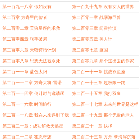
第一百九十八章 假如没有——
第一百九十九章 没有女人的世界
第二百章 方舟里的智者
第二百零一章 战孽海巨兽
第二百零二章 天狼星座的求救
第二百零三章 闻霍推演
第二百零四章 联手破局
第二百零五章 美人计
第二百零六章 天狼狩猎计划
第二百零七章 癫国
第二百零八章 思想无法被杀死
第二百零九章 那个逃出去的作家
第二百一十章 蓝色太阳
第二百一十一章 挑战双鱼座
第二百一十二章 方舟大将·雷诺
第二百一十三章 超极限一踢
第二百一十四章 倒计时与邀请函
第二百一十五章 我打双鱼
第二百一十六章 时间旅行
第二百一十七章 未来的世界是这样
的
第二百一十八章 我在未来遇到了我
第二百一十九章 那个无敌的老人
第二百二十章：成功解救天狼星
第二百二十一章 抉择
第二百二十二章 霍恩奇迹
第二百二十三章 方舟·孽海浮沉落