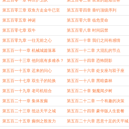
第五百零一章 神旦护卫队
第五百零二章 双鱼的超难任务
第五百零三章 双鱼方走金牛已至
第五百零四章 垂钓顶级序列
第五百零五章 神诞
第五百零六章 临危受命
第五百零七章 双牛
第五百零八章 时间囚禁
第五百零九章 一往无前之心
第五百一十章 我们之间有感情
第五百一十一章 机械城篇落幕
第五百一十二章 大混乱的节点
第五百一十三章 他到底有多难杀？
第五百一十四章 恐怖阴影
第五百一十五章 迟来的问心
第五百一十六章 处女座与双子座
第五百一十七章 双生子的轮换
第五百一十八章 黑暗森林
第五百一十九章 老司机组合
第五百二十章 魅魔闻夕树
第五百二十一章 集体发癫
第五百二十二章 一个有趣的决策
第五百二十三章 抵达天平之城
第五百二十四章 豪华版人生套餐
第五百二十五章 癫倒之骰发力
第五百二十六章 恶意十足的天平城