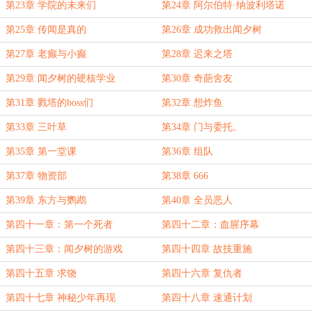
第23章 学院的未来们
第24章 阿尔伯特·纳波利塔诺
第25章 传闻是真的
第26章 成功救出闻夕树
第27章 老癫与小癫
第28章 迟来之塔
第29章 闻夕树的硬核学业
第30章 奇葩舍友
第31章 戮塔的boss们
第32章 想炸鱼
第33章 三叶草
第34章 门与委托。
第35章 第一堂课
第36章 组队
第37章 物资部
第38章 666
第39章 东方与鹦鹉
第40章 全员恶人
第四十一章：第一个死者
第四十二章：血腥序幕
第四十三章：闻夕树的游戏
第四十四章 故技重施
第四十五章 求饶
第四十六章 复仇者
第四十七章 神秘少年再现
第四十八章 速通计划