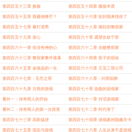
正义
第四百五十三章 换脸
第四百五十四章 颜值本质
第四百五十五章 我避他锋芒？
第四百五十六章 轮到我来找你了
第四百五十七章 暴打渣男
第四百五十八章 疯狂的整容家
第四百五十九章 攻心
第四百六十章 愿望女妖宁舒
第四百六十一章 你没有神的心
第四百六十二章 击败整容家
第四百六十三章 整容家事件落幕
第四百六十四章 双子的宿命
第四百六十五章 金镇远的一生
第四百六十六章 又见三塔公司
第四百六十七章：无尽之塔
第四百六十八章：问答陷阱
第四百六十九章 古怪的游戏
第四百七十章 扭曲的游戏家
番外一：传奇商人的开始
第四百七十一章 对话游戏家
番外二：传奇商人的第一次投资
第四百七十二章 时代变了
第四百七十三章 高歌猛进
第四百七十四章 游戏家的隐藏关卡
第四百七十五章 现实与游戏
第四百七十六章 人生从来不是游戏