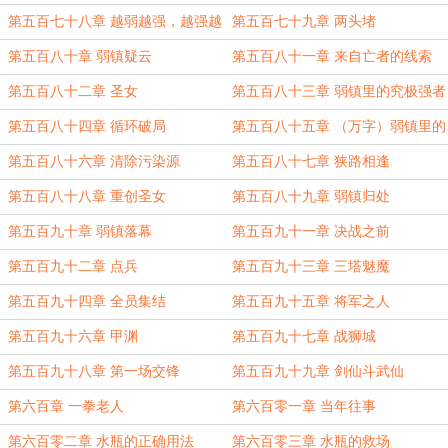
第五百七十八章 越弱越强，越强越
第五百七十九章 两头堵
弱
第五百八十章 弱镇疑云
第五百八十一章 来自亡者的线索
第五百八十二章 圣女
第五百八十三章 弱镇里的究极强者
第五百八十四章 循环破局
第五百八十五章 （万字）弱镇里的
真主角
第五百八十六章 清除污染源
第五百八十七章 狭路相逢
第五百八十八章 重创圣女
第五百八十九章 弱镇归处
第五百九十章 弱镇落幕
第五百九十一章 决战之前
第五百九十二章 点兵
第五百九十三章 三塔魅魔
第五百九十四章 全员集结
第五百九十五章 将军之人
第五百九十六章 甲渊
第五百九十七章 战狮城
第五百九十八章 第一场交锋
第五百九十九章 剑仙斗武仙
第六百章 一拳老人
第六百零一章 当年往事
第六百零二章 水瓶的正确用法
第六百零三章 水瓶的救场