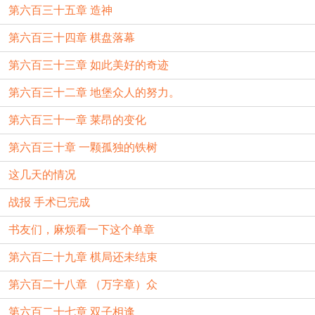
第六百三十五章 造神
第六百三十四章 棋盘落幕
第六百三十三章 如此美好的奇迹
第六百三十二章 地堡众人的努力。
第六百三十一章 莱昂的变化
第六百三十章 一颗孤独的铁树
这几天的情况
战报 手术已完成
书友们，麻烦看一下这个单章
第六百二十九章 棋局还未结束
第六百二十八章 （万字章）众
第六百二十七章 双子相逢