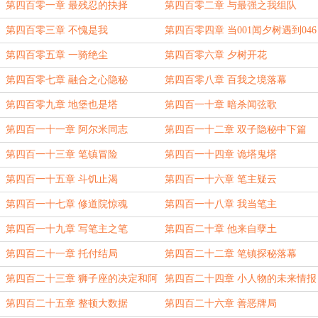
第四百零一章 最残忍的抉择
第四百零二章 与最强之我组队
第四百零三章 不愧是我
第四百零四章 当001闻夕树遇到046
阿尔伯特
第四百零五章 一骑绝尘
第四百零六章 夕树开花
第四百零七章 融合之心隐秘
第四百零八章 百我之境落幕
第四百零九章 地堡也是塔
第四百一十章 暗杀闻弦歌
第四百一十一章 阿尔米同志
第四百一十二章 双子隐秘中下篇
第四百一十三章 笔镇冒险
第四百一十四章 诡塔鬼塔
第四百一十五章 斗饥止渴
第四百一十六章 笔主疑云
第四百一十七章 修道院惊魂
第四百一十八章 我当笔主
第四百一十九章 写笔主之笔
第四百二十章 他来自孽土
第四百二十一章 托付结局
第四百二十二章 笔镇探秘落幕
第四百二十三章 狮子座的决定和阿
第四百二十四章 小人物的未来情报
尔米故事
第四百二十五章 整顿大数据
第四百二十六章 善恶牌局