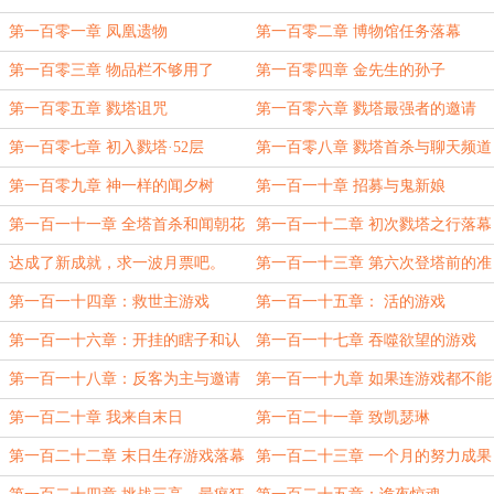
第一百零一章 凤凰遗物
第一百零二章 博物馆任务落幕
第一百零三章 物品栏不够用了
第一百零四章 金先生的孙子
第一百零五章 戮塔诅咒
第一百零六章 戮塔最强者的邀请
第一百零七章 初入戮塔·52层
第一百零八章 戮塔首杀与聊天频道
第一百零九章 神一样的闻夕树
第一百一十章 招募与鬼新娘
第一百一十一章 全塔首杀和闻朝花
第一百一十二章 初次戮塔之行落幕
时间论
达成了新成就，求一波月票吧。
第一百一十三章 第六次登塔前的准
备工作
第一百一十四章：救世主游戏
第一百一十五章： 活的游戏
第一百一十六章：开挂的瞎子和认
第一百一十七章 吞噬欲望的游戏
真游戏的闻夕树
第一百一十八章：反客为主与邀请
第一百一十九章 如果连游戏都不能
函
去相信
第一百二十章 我来自末日
第一百二十一章 致凯瑟琳
第一百二十二章 末日生存游戏落幕
第一百二十三章 一个月的努力成果
结算