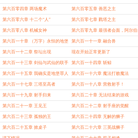
第六百零四章 两场魔术
第六百零五章 善恶之主
第六百零六章 十二个“人”
第六百零七章 戮塔之主
第六百零八章 机械女神
第六百零九章 最强者会面，阿尔伯
特与莱昂
第六百一十章 （万字）永恒的地堡
第六百一十一章 融合兽
传奇
第六百一十二章 祭坛出现
现在开始正常更新了
第六百一十三章 剑仙与武仙的联手
第六百一十四章 斩鲸
突破
第六百一十五章 我确实是地堡罪人
第六百一十六章 魔法打败魔法
第六百一十七章 三塔至高者
第六百一十八章 营救射手！
第六百一十九章 射手归来
第六百二十章 无法结束的游戏
第六百二十一章 王见王
第六百二十二章 射手座的觉醒
第六百二十三章 孤独的王
第六百二十四章 无解的狮子
第六百二十五章 掀桌子
第六百二十六章 三英战狮子