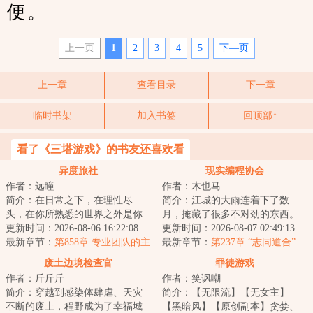
便。
上一页
1
2
3
4
5
下—页
上一章
查看目录
下一章
临时书架
加入书签
回顶部↑
看了《三塔游戏》的书友还喜欢看
异度旅社
现实编程协会
作者：远瞳
作者：木也马
简介：在日常之下，在理性尽
简介：江城的大雨连着下了数
头，在你所熟悉的世界之外是你
月，掩藏了很多不对劲的东西。
从未想象过的风景。当于生第一
更新时间：2026-08-06 16:22:08
余弦觉得自己病了：身边人陆续
更新时间：2026-08-07 02:49:13
次打开那扇门的时...
最新章节：
第858章 专业团队的主
消失，微笑自杀案...
最新章节：
第237章 “志同道合”
观能动性
废土边境检查官
罪徒游戏
作者：斤斤斤
作者：笑讽嘲
简介：穿越到感染体肆虐、天灾
简介：【无限流】【无女主】
不断的废土，程野成为了幸福城
【黑暗风】【原创副本】贪婪、