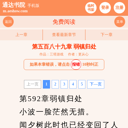
通达书院
手机版
临时
登录
注册
书架
m.aeshow.com
免费阅读
返回
菜单
上一章
查看最新章节
下一章
第五百八十九章 弱镇归处
作品：三塔游戏
作者：更从心
如果本章错误，请点击
报错
10秒纠正
上一页
1
2
3
4
5
下—页
　　第592章弱镇归处
　　小波一脸茫然无措。
　　闻夕树此时也已经变回了人