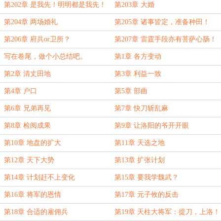
第202章 是我先！明明都是我先！
第203章 大婚
第204章 两场婚礼
第205章 诸事皆定，准备种田！
第206章 府兵or卫所？
第207章 雷霆手段亦有菩萨心肠！
写在卷尾，做个小总结吧。
第1章 各方变动
第2章 清丈田地
第3章 利益一致
第4章 户口
第5章 部曲
第6章 兄弟再见
第7章 快刀斩乱麻
第8章 检阅成果
第9章 让洛阳的爷开开眼
第10章 地盘的扩大
第11章 天选之地
第12章 天下大势
第13章 扩张计划
第14章 计划赶不上变化
第15章 要我学魏武？
第16章 将军的恩情
第17章 元子攸的反击
第18章 合适的雇佣兵
第19章 天柱大将军：提刀，上洛！