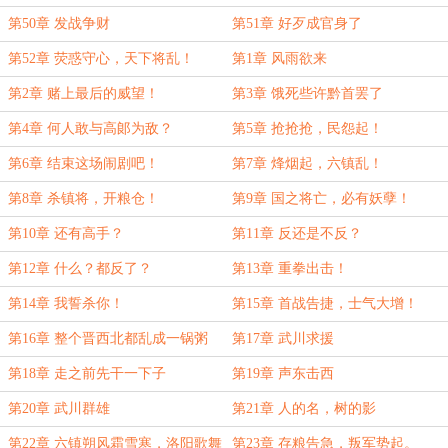
第50章 发战争财
第51章 好歹成官身了
第52章 荧惑守心，天下将乱！
第1章 风雨欲来
第2章 赌上最后的威望！
第3章 饿死些许黔首罢了
第4章 何人敢与高郞为敌？
第5章 抢抢抢，民怨起！
第6章 结束这场闹剧吧！
第7章 烽烟起，六镇乱！
第8章 杀镇将，开粮仓！
第9章 国之将亡，必有妖孽！
第10章 还有高手？
第11章 反还是不反？
第12章 什么？都反了？
第13章 重拳出击！
第14章 我誓杀你！
第15章 首战告捷，士气大增！
第16章 整个晋西北都乱成一锅粥
第17章 武川求援
第18章 走之前先干一下子
第19章 声东击西
第20章 武川群雄
第21章 人的名，树的影
第22章 六镇朔风霜雪寒，洛阳歌舞
第23章 存粮告急，叛军势起。