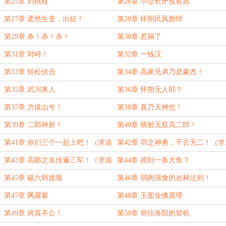
第25章 刘桃枝
第26章 小型长矛投射器
第27章 柔然生变，出征！
第28章 怀朔民风彪悍
第29章 杀！杀！杀！
第30章 惹祸了
第31章 对峙！
第32章 一钱汉
第33章 轻松伏击
第34章 高家兄弟乃是豪杰！
第35章 武川来人
第36章 怀朔无人耶？
第37章 力拔山兮！
第38章 真乃天神也！
第39章 二郎神射！
第40章 骑射无双高二郎！
第41章 你们三个一起上吧！（求追
第42章 羽之神勇，千古无二！（求
读）
追读）
第43章 高郞之名传遍三军！（求追
第44章 抓到一条大鱼？
读）
第45章 破六韩拔陵
第46章 弱肉强食的丛林法则！
第47章 飒露紫
第48章 玉面金佛原理
第49章 何其不公！
第50章 前往洛阳的契机