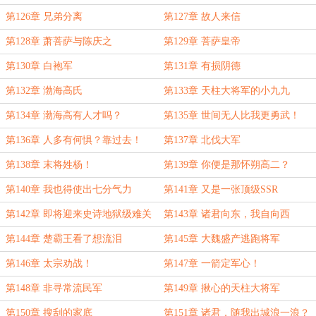
第126章 兄弟分离
第127章 故人来信
第128章 萧菩萨与陈庆之
第129章 菩萨皇帝
第130章 白袍军
第131章 有损阴德
第132章 渤海高氏
第133章 天柱大将军的小九九
第134章 渤海高有人才吗？
第135章 世间无人比我更勇武！
第136章 人多有何惧？靠过去！
第137章 北伐大军
第138章 末将姓杨！
第139章 你便是那怀朔高二？
第140章 我也得使出七分气力
第141章 又是一张顶级SSR
第142章 即将迎来史诗地狱级难关
第143章 诸君向东，我自向西
第144章 楚霸王看了想流泪
第145章 大魏盛产逃跑将军
第146章 太宗劝战！
第147章 一箭定军心！
第148章 非寻常流民军
第149章 揪心的天柱大将军
第150章 搜刮的家底
第151章 诸君，随我出城浪一浪？