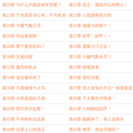
第20章 为什么不能是将军您呢？
第21章 高王：我也可以有野心！
第22章 宁为高贵乡公死，不为常道
第23章 心思缜密高大郎
乡公生
第24章 大魏气数已尽
第25章 做最大的那个！
第26章 你这条胡狗！
第27章 卸甲！卸甲！！
第28章 陛下要杀臣吗？
第29章 愿娶大汗之女！
第30章 互相试探
第31章 大魏气数未尽？
第32章 最后的机会
第33章 静观其变
第34章 该去看外孙了
第35章 君臣决裂
第36章 不愿做笼中之鸟
第37章 世人皆知尔不过一弑君篡逆
之辈！
第38章 大郎是我好兄弟
第39章 干大事岂可惜身！
第40章 我可对天起誓！
第41章 六镇精锐到手！
第42章 不对称的信息差
第43章 瞌睡来了，有人送枕头
第44章 玩弄人心的高王
第45章 将军，您会哭戏吗？