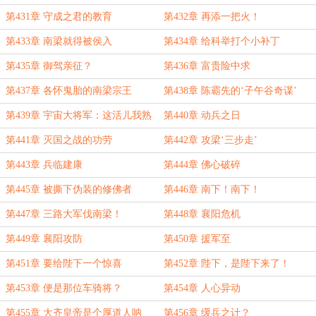
第431章 守成之君的教育
第432章 再添一把火！
第433章 南梁就得被侯入
第434章 给科举打个小补丁
第435章 御驾亲征？
第436章 富贵险中求
第437章 各怀鬼胎的南梁宗王
第438章 陈霸先的‘子午谷奇谋’
第439章 宇宙大将军：这活儿我熟
第440章 动兵之日
啊！
第441章 灭国之战的功劳
第442章 攻梁‘三步走’
第443章 兵临建康
第444章 佛心破碎
第445章 被撕下伪装的修佛者
第446章 南下！南下！
第447章 三路大军伐南梁！
第448章 襄阳危机
第449章 襄阳攻防
第450章 援军至
第451章 要给陛下一个惊喜
第452章 陛下，是陛下来了！
第453章 便是那位车骑将？
第454章 人心异动
第455章 大齐皇帝是个厚道人呐
第456章 缓兵之计？