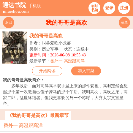
通达书院
手机版
临时
登录
注册
书架
m.aeshow.com
我的哥哥是高欢
返回
菜单
我的哥哥是高欢
作者：叫兽爱吃小龙虾
类别：历史军事
状态：连载中
更新时间：2026-06-08 10:55:43
最新章节：
番外一 高澄跟高洋
开始阅读
加入书架
我的哥哥是高欢简介：
多年以后，面对高洋高举双手呈上来的那件衮袍，高羽定然会想
起那个第一次教自己侄子骑马的那个午后。我叫高羽，高欢之弟，高
家二郎，乱世终结者。但我更喜欢另外一个称呼，大齐太宗文宣皇
帝。...
《我的哥哥是高欢》最新章节
番外一 高澄跟高洋