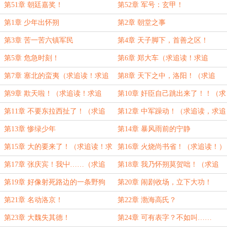
第51章 朝廷嘉奖！
第52章 军号：玄甲！
第1章 少年出怀朔
第2章 朝堂之事
第3章 苦一苦六镇军民
第4章 天子脚下，首善之区！
第5章 危急时刻！
第6章 郑大车（求追读！求追
读！）
第7章 塞北的蛮夷（求追读！求追
第8章 天下之中，洛阳！（求追
读！）
读，求追读！）
第9章 欺天啦！（求追读！求追
第10章 奸臣自己跳出来了！！（求
读！）
追读！）
第11章 不要东拉西扯了！（求追
第12章 中军躁动！（求追读，求追
读！）
读！）
第13章 惨绿少年
第14章 暴风雨前的宁静
第15章 大的要来了！（求追读！求
第16章 火烧尚书省！（求追读！）
追读！）
第17章 张庆宾！我屮……（求追
第18章 我乃怀朔莫贺咄！（求追
读！求追读！）
读！求追读！）
第19章 好像射死路边的一条野狗
第20章 闹剧收场，立下大功！
第21章 名动洛京！
第22章 渤海高氏？
第23章 大魏失其德！
第24章 可有表字？不如叫……