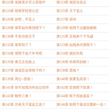
第122章 各路英才尽入吾彀中
第123章 就想当岳父
第124章 助将军转变心态
第125章 月下追人
第126章 抄吧，不丢人
第127章 苏绰
第128章 将军如何看待陛下？
第129章 给陛下点颜色瞧瞧
第130章 不安分的天子
第131章 互相来个下马威
第132章 将军怕了？
第133章 由我来代替陛下！
第134章 替陛下改个年号吧
第134章 疯狂作死
第135章 拳王正在路上
第136章 吃将军的粮！
第137章 难道臣会害陛下吗？
第138章 丞相？
第139章 周公+丞相！
第140章 朕要见高澄！
第141章 你可知我为何会让你拜
第142章 臣请陛下饮酒！
师？
第143章 殴帝三拳！
第144章 陛下何故谋反？
第145章 岂有天子谋反之说？
第146章 给陛下最后沉重的一击！