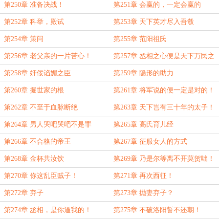
第250章 准备决战！
第251章 会赢的，一定会赢的
第252章 科举，殿试
第253章 天下英才尽入吾彀
第254章 策问
第255章 范阳祖氏
第256章 老父亲的一片苦心！
第257章 丞相之心便是天下万民之
心
第258章 奸佞谄媚之臣
第259章 隐形的助力
第260章 掘世家的根
第261章 将军说的便一定是对的！
第262章 不至于血脉断绝
第263章 天下岂有三十年的太子！
第264章 男人哭吧哭吧不是罪
第265章 高氏育儿经
第266章 不合格的帝王
第267章 征服女人的方式
第268章 金杯共汝饮
第269章 乃是尔等离不开莫贺咄！
第270章 你这乱臣贼子！
第271章 再次西征！
第272章 弃子
第273章 抛妻弃子？
第274章 丞相，是你逼我的！
第275章 不破洛阳誓不还朝！