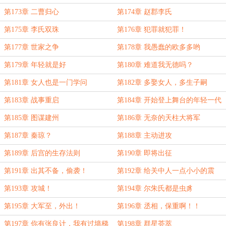
第173章 二曹归心
第174章 赵郡李氏
第175章 李氏双珠
第176章 犯罪就犯罪！
第177章 世家之争
第178章 我愚蠢的欧多多哟
第179章 年轻就是好
第180章 难道我无德吗？
第181章 女人也是一门学问
第182章 多娶女人，多生子嗣
第183章 战事重启
第184章 开始登上舞台的年轻一代
第185章 图谋建州
第186章 无奈的天柱大将军
第187章 秦琼？
第188章 主动进攻
第189章 后宫的生存法则
第190章 即将出征
第191章 出其不备，偷袭！
第192章 给关中人一点小小的震
撼！
第193章 攻城！
第194章 尔朱氏都是虫豸
第195章 大军至，外出！
第196章 丞相，保重啊！！
第197章 你有张良计，我有过墙梯
第198章 群星荟萃