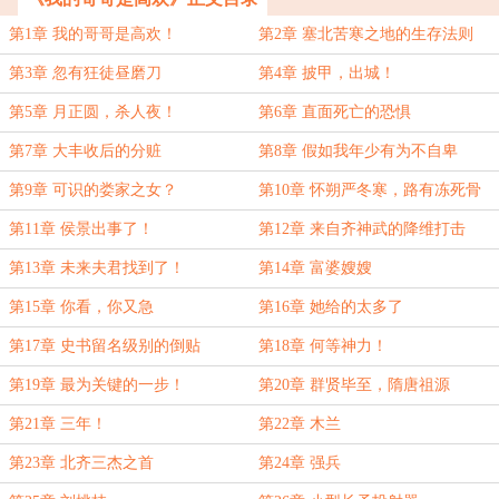
第1章 我的哥哥是高欢！
第2章 塞北苦寒之地的生存法则
第3章 忽有狂徒昼磨刀
第4章 披甲，出城！
第5章 月正圆，杀人夜！
第6章 直面死亡的恐惧
第7章 大丰收后的分赃
第8章 假如我年少有为不自卑
第9章 可识的娄家之女？
第10章 怀朔严冬寒，路有冻死骨
第11章 侯景出事了！
第12章 来自齐神武的降维打击
第13章 未来夫君找到了！
第14章 富婆嫂嫂
第15章 你看，你又急
第16章 她给的太多了
第17章 史书留名级别的倒贴
第18章 何等神力！
第19章 最为关键的一步！
第20章 群贤毕至，隋唐祖源
第21章 三年！
第22章 木兰
第23章 北齐三杰之首
第24章 强兵