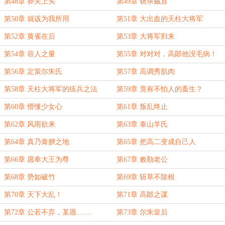
第48章 莽夫上头
第49章 斩杀贼首
第50章 就该为我所用
第51章 大出血的天柱大将军
第52章 黄雀在后
第53章 大将军归来
第54章 容人之量
第55章 对对对，高郞他没毛病！
第56章 定策尔朱氏
第57章 高调秀肌肉
第58章 天柱大将军的练兵之法
第59章 竟有不怕人的畜生？
第60章 懵懂少女心
第61章 叛乱终止
第62章 风雨欲来
第63章 泰山羊氏
第64章 真乃膏腴之地
第65章 把高二变成自己人
第66章 愿奉大王为尊
第67章 敕勒老公
第68章 势如破竹
第69章 斩草不除根
第70章 天下大乱！
第71章 高郞之谋
第72章 公若不弃，某愿……
第73章 尔朱皇后