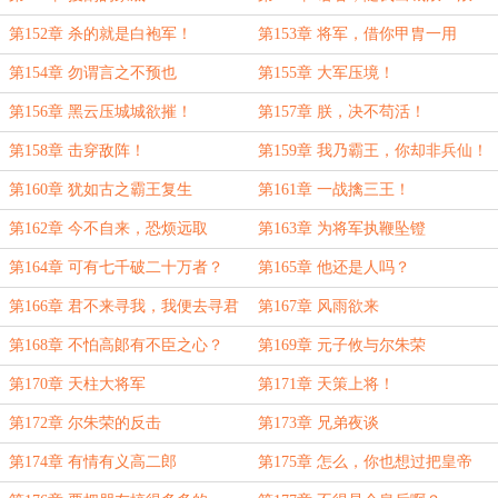
第152章 杀的就是白袍军！
第153章 将军，借你甲胄一用
第154章 勿谓言之不预也
第155章 大军压境！
第156章 黑云压城城欲摧！
第157章 朕，决不苟活！
第158章 击穿敌阵！
第159章 我乃霸王，你却非兵仙！
第160章 犹如古之霸王复生
第161章 一战擒三王！
第162章 今不自来，恐烦远取
第163章 为将军执鞭坠镫
第164章 可有七千破二十万者？
第165章 他还是人吗？
第166章 君不来寻我，我便去寻君
第167章 风雨欲来
第168章 不怕高郞有不臣之心？
第169章 元子攸与尔朱荣
第170章 天柱大将军
第171章 天策上将！
第172章 尔朱荣的反击
第173章 兄弟夜谈
第174章 有情有义高二郎
第175章 怎么，你也想过把皇帝