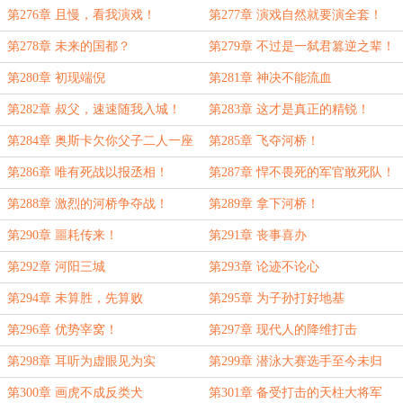
第276章 且慢，看我演戏！
第277章 演戏自然就要演全套！
第278章 未来的国都？
第279章 不过是一弑君篡逆之辈！
第280章 初现端倪
第281章 神决不能流血
第282章 叔父，速速随我入城！
第283章 这才是真正的精锐！
第284章 奥斯卡欠你父子二人一座
第285章 飞夺河桥！
小金人
第286章 唯有死战以报丞相！
第287章 悍不畏死的军官敢死队！
第288章 激烈的河桥争夺战！
第289章 拿下河桥！
第290章 噩耗传来！
第291章 丧事喜办
第292章 河阳三城
第293章 论迹不论心
第294章 未算胜，先算败
第295章 为子孙打好地基
第296章 优势宰窝！
第297章 现代人的降维打击
第298章 耳听为虚眼见为实
第299章 潜泳大赛选手至今未归
第300章 画虎不成反类犬
第301章 备受打击的天柱大将军