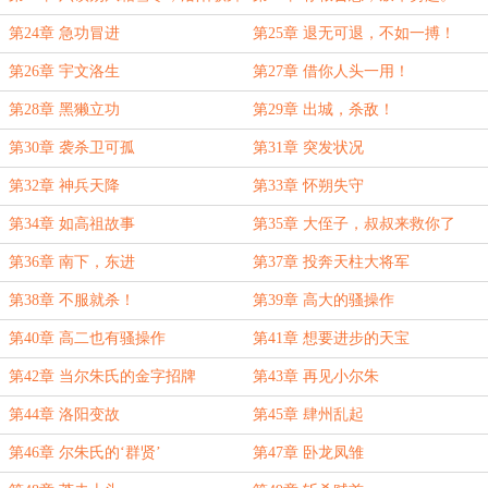
宫房暖
第24章 急功冒进
第25章 退无可退，不如一搏！
第26章 宇文洛生
第27章 借你人头一用！
第28章 黑獭立功
第29章 出城，杀敌！
第30章 袭杀卫可孤
第31章 突发状况
第32章 神兵天降
第33章 怀朔失守
第34章 如高祖故事
第35章 大侄子，叔叔来救你了
第36章 南下，东进
第37章 投奔天柱大将军
第38章 不服就杀！
第39章 高大的骚操作
第40章 高二也有骚操作
第41章 想要进步的天宝
第42章 当尔朱氏的金字招牌
第43章 再见小尔朱
第44章 洛阳变故
第45章 肆州乱起
第46章 尔朱氏的‘群贤’
第47章 卧龙凤雏