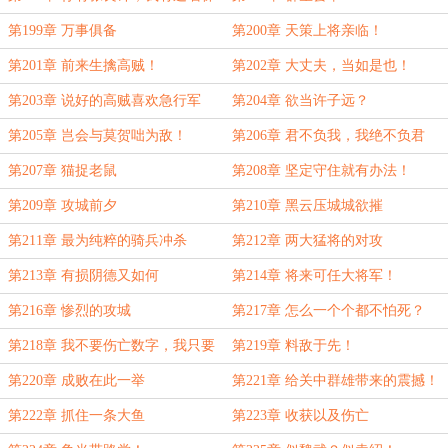
第199章 万事俱备
第200章 天策上将亲临！
第201章 前来生擒高贼！
第202章 大丈夫，当如是也！
第203章 说好的高贼喜欢急行军
第204章 欲当许子远？
呢？
第205章 岂会与莫贺咄为敌！
第206章 君不负我，我绝不负君
第207章 猫捉老鼠
第208章 坚定守住就有办法！
第209章 攻城前夕
第210章 黑云压城城欲摧
第211章 最为纯粹的骑兵冲杀
第212章 两大猛将的对攻
第213章 有损阴德又如何
第214章 将来可任大将军！
第216章 惨烈的攻城
第217章 怎么一个个都不怕死？
第218章 我不要伤亡数字，我只要
第219章 料敌于先！
野王！
第220章 成败在此一举
第221章 给关中群雄带来的震撼！
第222章 抓住一条大鱼
第223章 收获以及伤亡