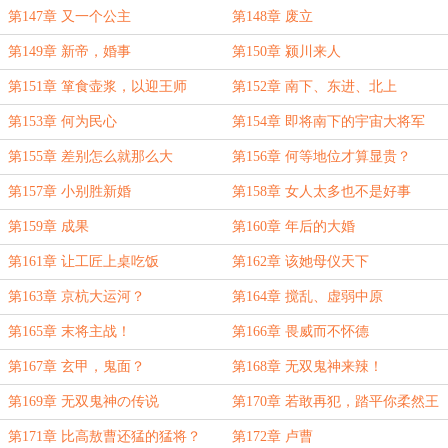
第147章 又一个公主
第148章 废立
第149章 新帝，婚事
第150章 颍川来人
第151章 箪食壶浆，以迎王师
第152章 南下、东进、北上
第153章 何为民心
第154章 即将南下的宇宙大将军
第155章 差别怎么就那么大
第156章 何等地位才算显贵？
第157章 小别胜新婚
第158章 女人太多也不是好事
第159章 成果
第160章 年后的大婚
第161章 让工匠上桌吃饭
第162章 该她母仪天下
第163章 京杭大运河？
第164章 搅乱、虚弱中原
第165章 末将主战！
第166章 畏威而不怀德
第167章 玄甲，鬼面？
第168章 无双鬼神来辣！
第169章 无双鬼神の传说
第170章 若敢再犯，踏平你柔然王
庭！
第171章 比高敖曹还猛的猛将？
第172章 卢曹