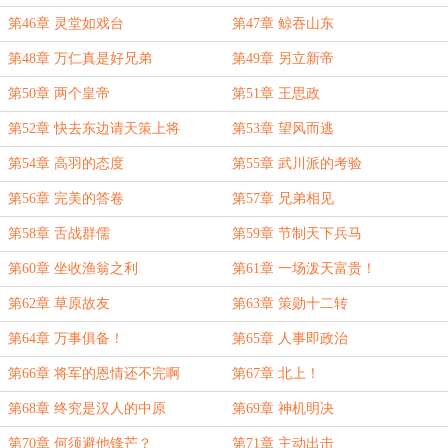
第46章 灵堂如戏台
第47章 鲸吞山东
第48章 万仁真是好兄弟
第49章 另立新帝
第50章 两个皇帝
第51章 王思政
第52章 快去东边请天策上将
第53章 望风而逃
第54章 高羽的态度
第55章 武川派的考验
第56章 完美的答卷
第57章 兄弟相见
第58章 舌战群儒
第59章 节制天下兵马
第60章 坐收渔翁之利
第61章 一场泼天富贵！
第62章 草原故友
第63章 策勋十二转
第64章 万事俱备！
第65章 人事即政治
第66章 将军的恩情还不完啊
第67章 北上！
第68章 终究是汉人的中原
第69章 神机明决
第70章 何须避他锋芒？
第71章 主动出击