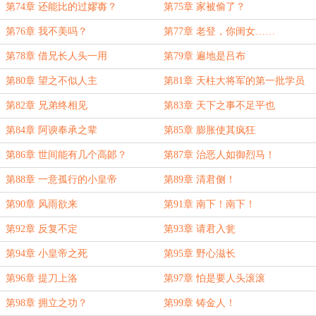
第74章 还能比的过嫪毐？
第75章 家被偷了？
第76章 我不美吗？
第77章 老登，你闺女……
第78章 借兄长人头一用
第79章 遍地是吕布
第80章 望之不似人主
第81章 天柱大将军的第一批学员
第82章 兄弟终相见
第83章 天下之事不足平也
第84章 阿谀奉承之辈
第85章 膨胀使其疯狂
第86章 世间能有几个高郞？
第87章 治恶人如御烈马！
第88章 一意孤行的小皇帝
第89章 清君侧！
第90章 风雨欲来
第91章 南下！南下！
第92章 反复不定
第93章 请君入瓮
第94章 小皇帝之死
第95章 野心滋长
第96章 提刀上洛
第97章 怕是要人头滚滚
第98章 拥立之功？
第99章 铸金人！