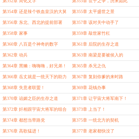
第352章 简化文字
第353章 世子之争，历来如此
第354章 还是辣个铁血皇汉的大舅
第355章 太平盛世之景
哥
第356章 东北、西北的提前部署
第357章 该对关中动手了
第358章 家事
第359章 敲世家竹杠
第360章 八百是个神奇的数字
第361章 后院的生存之道
第362章 动兵
第363章 南梁是要被侯入的
第364章 黑獭：嗨嗨嗨，好兄弟！
第365章 杀兄之仇
第366章 岳丈就是一统天下的助力
第367章 复刻你爹的来时路
第368章 失意者联盟！
第369章 花钱办事
第370章 谄媚之臣的生存之道
第371章 让宇宙大将军南下！
第372章 奸相跟宇宙大将军的组合
第373章 上当了！
第374章 都想当带路党
第375章 一统北方的契机
第376章 高歌猛进！
第377章 老家都快没了