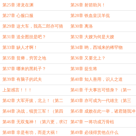
第25章 潜龙在渊
第26章 射箭助兴！
第27章 心服口服
第28章 铁血皇汉羊侃
第29章 这大车，我高二郎亦可骑
第30章 离洛
得！
第31章 送全图挂是吧？
第32章 大嫂为何是大嫂
第33章 缺人才啊！
第34章 哟，西域来的稀罕物
第35章 贫瘠，穷苦之地
第36章 又要北上？
第37章 哪来的黑耗子？
第38章 捉生将
第39章 有脑子的武夫
第40章 知人善用，识人之道
上架感言！！！
第41章 干大事岂可惜身？（第一
更，求首订！）
第42章 大军开拔，北上！（第二
第43章 亦可成为一代雄主（第三
更，求首订！）
更，求订阅！）
第44章 决战，犒赏三军！（第四
第45章 成败在此一举，诸君随我冲
更，求订阅！）
杀！（第五更，求订阅！）
第46章 无双鬼神！（第六更，求订
第47章 一将功成万骨枯
阅）
第48章 非是有功，而是大祸！
第49章 必须得赏他点什么