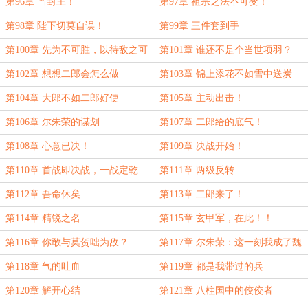
第96章 当封王！
第97章 祖宗之法不可变！
第98章 陛下切莫自误！
第99章 三件套到手
第100章 先为不可胜，以待敌之可
第101章 谁还不是个当世项羽？
胜
第102章 想想二郎会怎么做
第103章 锦上添花不如雪中送炭
第104章 大郎不如二郎好使
第105章 主动出击！
第106章 尔朱荣的谋划
第107章 二郎给的底气！
第108章 心意已决！
第109章 决战开始！
第110章 首战即决战，一战定乾
第111章 两级反转
坤！
第112章 吾命休矣
第113章 二郎来了！
第114章 精锐之名
第115章 玄甲军，在此！！
第116章 你敢与莫贺咄为敌？
第117章 尔朱荣：这一刻我成了魏
武
第118章 气的吐血
第119章 都是我带过的兵
第120章 解开心结
第121章 八柱国中的佼佼者