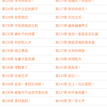
第224章 争当带路党！
第225章 似魏武？似袁绍！
第226章 命中注定的厨子
第227章 告诉你叔父！
第228章 你死我活
第229章 天伦之乐
第230章 不给其喘息之机
第231章 越来越像帝王
第232章 嫡长子的待遇
第233章 送你一套真皇后礼服
第234章 科技型人才
第235章 都是丞相的基本盘
第236章 国之重器
第237章 大宋的神器
第238章 你爹不是高渊
第239章 何谓权力
第240章 变数来了
第241章 投名状！
第242章 分身乏术
第243章 叔父~~~
第244章 反攻！拿回主动权！
第245章 北上！兵出晋阳！
第246章 粮食可不会凭空变出来
第247章 何不食肉糜？
第248章 直扑洛阳！
第249章 苦一苦士卒