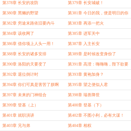
第378章 长安的攻防
第379章 长安城破！
第380章 黑獭的野望
第381章 今日的我，便是明日的你
第382章 穷途末路依旧要内斗
第383章 再添一把火
第384章 该收网了
第385章 进军关中
第386章 借你项上人头一用！
第387章 入主长安
第388章 长安的诸多安排
第389章 是时候改变身份了
第390章 洛阳的天要变了
第391章 高澄：嗨嗨嗨，陛下欲要
谋反耶？
第392章 退位倒计时
第393章 黄袍加身？
第394章 你们可真是害苦了朕啊
第395章 望之便似人君
第397章 未来的门神组合
第398章 瑞兽降世
第399章 登基（上）
第400章 登基（下）
第401章 就职演讲
第402章 不图小利，必有大谋！
第403章 兄与弟
第404章 相权