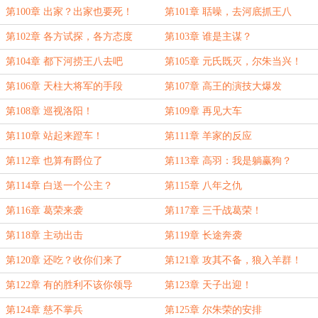
第100章 出家？出家也要死！
第101章 聒噪，去河底抓王八
第102章 各方试探，各方态度
第103章 谁是主谋？
第104章 都下河捞王八去吧
第105章 元氏既灭，尔朱当兴！
第106章 天柱大将军的手段
第107章 高王的演技大爆发
第108章 巡视洛阳！
第109章 再见大车
第110章 站起来蹬车！
第111章 羊家的反应
第112章 也算有爵位了
第113章 高羽：我是躺赢狗？
第114章 白送一个公主？
第115章 八年之仇
第116章 葛荣来袭
第117章 三千战葛荣！
第118章 主动出击
第119章 长途奔袭
第120章 还吃？收你们来了
第121章 攻其不备，狼入羊群！
第122章 有的胜利不该你领导
第123章 天子出迎！
第124章 慈不掌兵
第125章 尔朱荣的安排