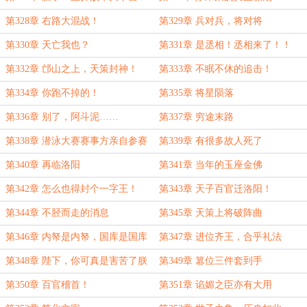
第328章 右路大混战！
第329章 兵对兵，将对将
第330章 天亡我也？
第331章 是丞相！丞相来了！！
第332章 邙山之上，天策封神！
第333章 不眠不休的追击！
第334章 你跑不掉的！
第335章 将星陨落
第336章 别了，阿斗泥……
第337章 穷途末路
第338章 潜泳大赛赛事方亲自参赛
第339章 有很多故人死了
第340章 再临洛阳
第341章 当年的玉座金佛
第342章 怎么也得封个一字王！
第343章 天子百官迁洛阳！
第344章 不胫而走的消息
第345章 天策上将破阵曲
第346章 内帑是内帑，国库是国库
第347章 进位齐王，合乎礼法
第348章 陛下，你可真是害苦了朕
第349章 篡位三件套到手
啊
第350章 百官稽首！
第351章 谄媚之臣亦有大用