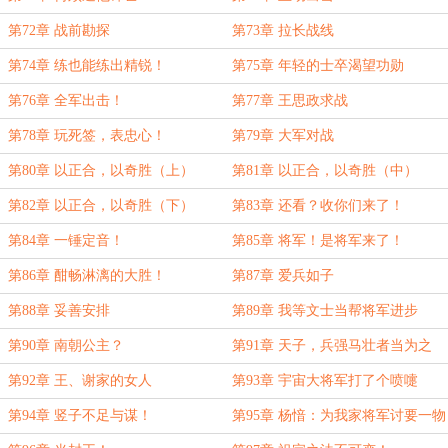
第72章 战前勘探
第73章 拉长战线
第74章 练也能练出精锐！
第75章 年轻的士卒渴望功勋
第76章 全军出击！
第77章 王思政求战
第78章 玩死签，表忠心！
第79章 大军对战
第80章 以正合，以奇胜（上）
第81章 以正合，以奇胜（中）
第82章 以正合，以奇胜（下）
第83章 还看？收你们来了！
第84章 一锤定音！
第85章 将军！是将军来了！
第86章 酣畅淋漓的大胜！
第87章 爱兵如子
第88章 妥善安排
第89章 我等文士当帮将军进步
第90章 南朝公主？
第91章 天子，兵强马壮者当为之
第92章 王、谢家的女人
第93章 宇宙大将军打了个喷嚏
第94章 竖子不足与谋！
第95章 杨愔：为我家将军讨要一物