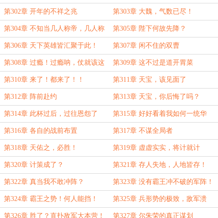
第302章 开年的不祥之兆
第303章 大魏，气数已尽！
第304章 不知当几人称帝，几人称
第305章 陛下何故先降？
王
第306章 天下英雄皆汇聚于此！
第307章 闲不住的双曹
第308章 过瘾！过瘾呐，仗就该这
第309章 这不过是道开胃菜
么打！
第310章 来了！都来了！！
第311章 天宝，该见面了
第312章 阵前赴约
第313章 天宝，你后悔了吗？
第314章 此杯过后，过往恩怨了
第315章 好好看着我如何一统华
断！
夏！
第316章 各自的战前布置
第317章 不谋全局者
第318章 天佑之，必胜！
第319章 虚虚实实，将计就计
第320章 计策成了？
第321章 存人失地，人地皆存！
第322章 真当我不敢冲阵？
第323章 没有霸王冲不破的军阵！
第324章 霸王之势！何人能挡！
第325章 兵形势的极致，敌军溃
败！
第326章 胜了？直扑敌军大本营！
第327章 尔朱荣的真正谋划