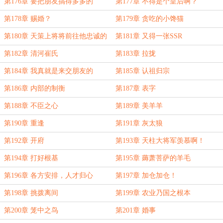
瘾？
第176章 要把朋友搞得多多的
第177章 不得是个皇后啊？
第178章 赐婚？
第179章 贪吃的小馋猫
第180章 天策上将将前往他忠诚的
第181章 又得一张SSR
山东！
第182章 清河崔氏
第183章 拉拢
第184章 我真就是来交朋友的
第185章 认祖归宗
第186章 内部的制衡
第187章 表字
第188章 不臣之心
第189章 美羊羊
第190章 重逢
第191章 灰太狼
第192章 开府
第193章 天柱大将军羡慕啊！
第194章 打好根基
第195章 薅萧菩萨的羊毛
第196章 各方安排，人才归心
第197章 加仓加仓！
第198章 挑拨离间
第199章 农业乃国之根本
第200章 笼中之鸟
第201章 婚事