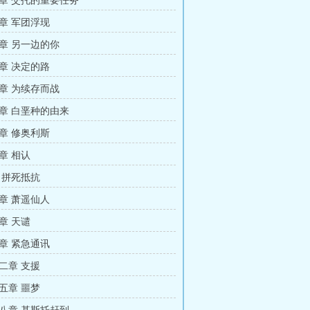
章 交托的重要任务
章 军团浮现
章 另一边的你
章 决定的路
章 为续存而战
章 白垩种的由来
章 修奥利斯
章 相认
 拼死抵抗
章 萧遥仙人
章 天谴
章 紧急通讯
二章 支援
五章 噩梦