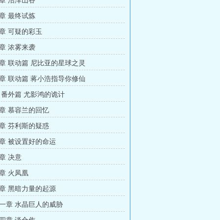
章 沼泽山谷
章 最终试炼
章 可疑的彩玉
章 浓雾来袭
章 联动篇 尼比亚的星球之灵
章 联动篇 蒋小浩指导你修仙
 番外篇 尤影鸿的诡计
章 慕容兰的回忆
章 芬利斯的疑惑
章 被设置好的命运
章 决意
章 火凤凰
章 黑暗力量的起源
一章 水晶巨人的威胁