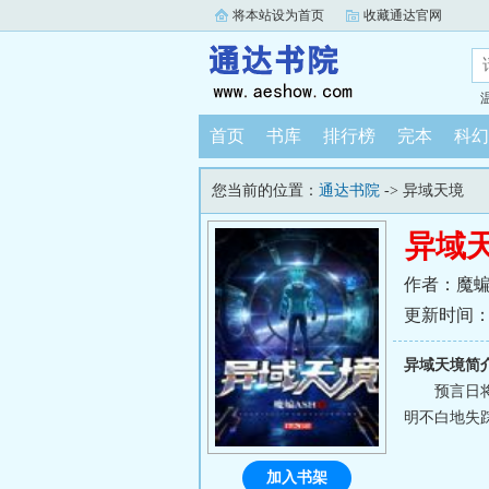
将本站设为首页
收藏通达官网
首页
书库
排行榜
完本
科幻
您当前的位置：
通达书院
-> 异域天境
异域
作者：魔蝙
更新时间：202
异域天境简
预言日
明不白地失
加入书架