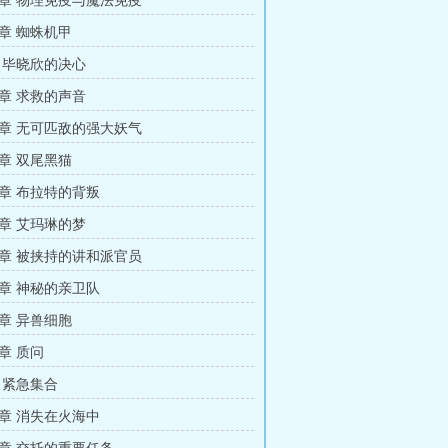
章 物理免疫与魔法免疫
章 蜘蛛机甲
 毕晓欣的决心
章 求救的声音
章 无可匹敌的强大妖气
章 双尾黑猫
章 布拉特的背叛
章 艾玛琳的梦
章 被挟持的讲和派官员
章 神秘的亲卫队
章 异兽细胞
章 质问
 紧急集合
章 消失在火海中