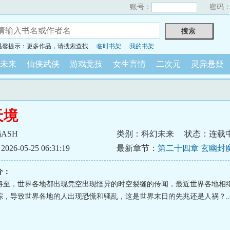
账号：
密码
温馨提示：更多作品，请搜索查找
临时书架
我的书架
未来
仙侠武侠
游戏竞技
女生言情
二次元
灵异悬疑
天境
ASH
类别：科幻未来
状态：连载
6-05-25 06:31:19
最新章节：
第二十四章 玄幽封
介：
将至，世界各地都出现凭空出现怪异的时空裂缝的传闻，最近世界各地相
踪，导致世界各地的人出现恐慌和骚乱，这是世界末日的先兆还是人祸？..