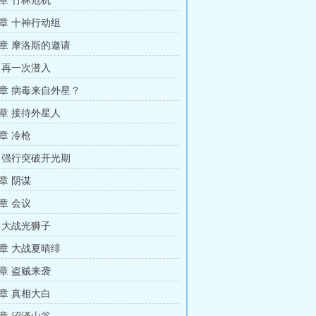
章 竹林危机
章 十神行动组
章 摩洛斯的邀请
 再一次潜入
章 病毒来自外星？
章 接待外星人
章 冷枪
 强行突破开光期
章 阴谋
章 会议
 大战光狮子
章 大战夏晴绯
章 盗贼来袭
章 真相大白