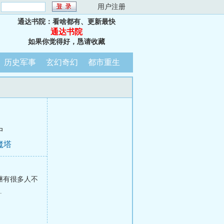
：
用户注册
通达书院：看啥都有、更新最快
通达书院
如果你觉得好，恳请收藏
历史军事
玄幻奇幻
都市重生
中
魔塔
继有很多人不
.