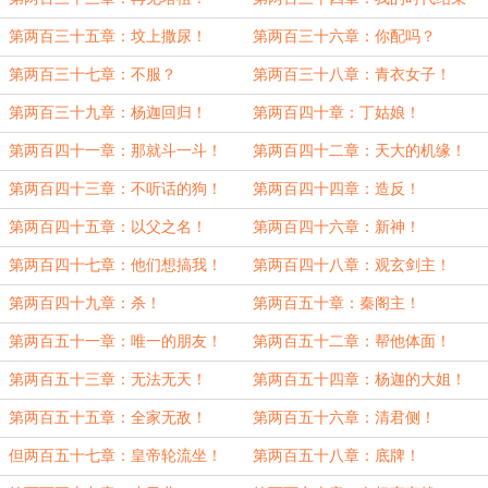
了！
第两百三十五章：坟上撒尿！
第两百三十六章：你配吗？
第两百三十七章：不服？
第两百三十八章：青衣女子！
第两百三十九章：杨迦回归！
第两百四十章：丁姑娘！
第两百四十一章：那就斗一斗！
第两百四十二章：天大的机缘！
第两百四十三章：不听话的狗！
第两百四十四章：造反！
第两百四十五章：以父之名！
第两百四十六章：新神！
第两百四十七章：他们想搞我！
第两百四十八章：观玄剑主！
第两百四十九章：杀！
第两百五十章：秦阁主！
第两百五十一章：唯一的朋友！
第两百五十二章：帮他体面！
第两百五十三章：无法无天！
第两百五十四章：杨迦的大姐！
第两百五十五章：全家无敌！
第两百五十六章：清君侧！
但两百五十七章：皇帝轮流坐！
第两百五十八章：底牌！