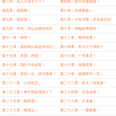
第三章：女人不低于十个！
第四章：提升全族血脉！
第五章：南陵昭！
第六章：武神家族！
第七章：观玄道！
第八章：今有大冤，求见观玄剑
主！
第九章：塔祖，您认识观玄剑主
第十章：神秘的考核官！
吗？
第十一章：神明！
第十二章：青州自查！
第十三章：你的靠山就是你自己！
第十四章：有几个干净的？
第十五章：失望，绝望！
第十六章：一手遮天！
第十七章：我叶天命起誓！
第十八章：无视境界！
第十九章：青玄一出，谁与争锋？
第二十章：族谱单开一页！
第二十一章：人间剑主。
第二十二章：各大一等世家！
第二十三章：终于想起塔祖了？
第二十四章：无边会所！
第二十五章：杨帘霜！
第二十六章：天龙族！
第二十七章：牧观尘！
第二十八章：一袭素裙！