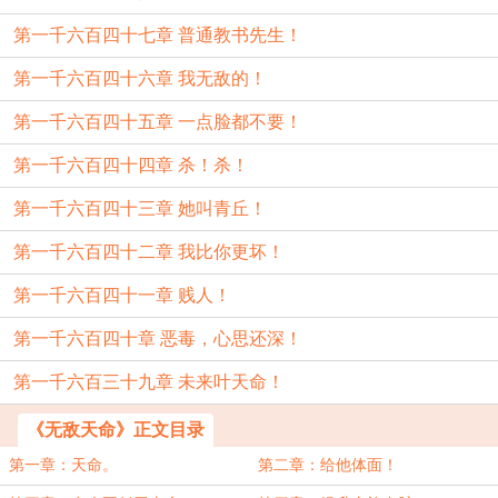
第一千六百四十七章 普通教书先生！
第一千六百四十六章 我无敌的！
第一千六百四十五章 一点脸都不要！
第一千六百四十四章 杀！杀！
第一千六百四十三章 她叫青丘！
第一千六百四十二章 我比你更坏！
第一千六百四十一章 贱人！
第一千六百四十章 恶毒，心思还深！
第一千六百三十九章 未来叶天命！
《无敌天命》正文目录
第一章：天命。
第二章：给他体面！