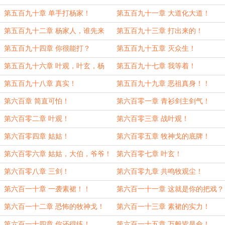
第五百九十章 单手打杨家！
第五百九十一章 大道化大道！
第五百九十二章 杨家人，谁先来
第五百九十三章 打出来的！
死？
第五百九十四章 你很能打？
第五百九十五章 灭众生！
第五百九十六章 叶观，叶玄，杨
第五百九十七章 我等着！
叶！
第五百九十八章 真实！
第五百九十九章 恶祖真身！！
第六百章 简直可怕！
第六百零一章 青衫剑主剑气！
第六百零二章 叶观！
第六百零三章 战叶观！
第六百零四章 姑姑！
第六百零五章 牧神戈的底牌！
第六百零六章 姑姑，大伯，爷爷！
第六百零七章 叶玄！
第六百零八章 三剑！
第六百零九章 共鸣牧观尘！
第六百一十章 一袭素裙！！
第六百一十一章 这就是你的把戏？
第六百一十二章 恐怖的牧神戈！
第六百一十三章 素裙的实力！
第六百一十四章 你还得练！
第六百一十五章 万般皆是命！