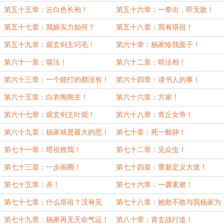
啊！
第五十五章：云白色长袍！
第五十六章：一拳出，即无敌！
第五十七章：我娘实力如何？
第五十八章：我有塔祖！
第五十九章：观玄剑主叼毛！
第六十章：杨家给我面子！
第六十一章：噬法！
第六十二章：暗法相！
第六十三章：一个能打的都没有！
第六十四章：读书人的事！
第六十五章：白衣阁阁主！
第六十六章：方家！
第六十七章：观玄剑主叶观！
第六十八章：青丘女帝！
第六十九章：杨家就是最大的恶！
第七十章：死一般静！
第七十一章：塔祖救我！
第七十二章：见众生！
第七十三章：一步画圈！
第七十四章：重新定义大道！
第七十五章：杀！
第七十六章：一袭素裙！
第七十七章：什么塔祖？没有见
第七十八章：她敢不敢与我杨家为
过！
敌？
第七十九章：杨家再无天命气运！
第八十章：青玄战行道！