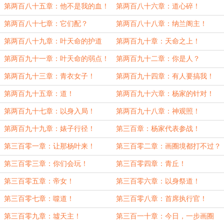
第两百八十五章：他不是我的血！
第两百八十六章：道心碎！
第两百八十七章：它们配？
第两百八十八章：纳兰阁主！
第两百八十九章：叶天命的护道
第两百九十章：天命之上！
者！
第两百九十一章：叶天命的弱点！
第两百九十二章：你是人？
第两百九十三章：青衣女子！
第两百九十四章：有人要搞我！
第两百九十五章：道！
第两百九十六章：杨家的针对！
第两百九十七章：以身入局！
第两百九十八章：神观照！
第两百九十九章：婊子行径！
第三百章：杨家代表参战！
第三百零一章：让那杨叶来！
第三百零二章：画圈境都打不过？
第三百零三章：你们会玩！
第三百零四章：青丘！
第三百零五章：帝女！
第三百零六章：以身祭道！
第三百零七章：噬道！
第三百零八章：首席执行官！
第三百零九章：墟天主！
第三百一十章：今日，一步画圈