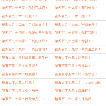
第四百八十八章：那就开战吧！
第四百八十九章：师门管你！
第四百九十章：叶观！！
第四百九十一章：跪下！
第四百九十二章：全部放养！！
第四百九十三章：宇宙帝师！
第四百九十四章：你爹你爷爷来都
第四百九十五章：你打我啊！
没用！
第四百九十六章：三剑的极限！
第四百九十七章：青衫！
第四百九十八章：一剑压世间！
第四百九十九章：聚剑道之锋！
第五百章：青衫战素裙，分生死！
第五百零一章：这两剑！
第五百零二章：你是家人！
第五百零三章：亲妹妹！
第五百零四章：牧观尘！
第五百零五章：叶天命领证！
第五百零六章：叶观！
第五百零七章：千千，我们回家！
第五百零八章：众生当死！
第五百零九章：裁罪官！
第五百一十章：叶天命完了！
地五百一十一章：保佑我！