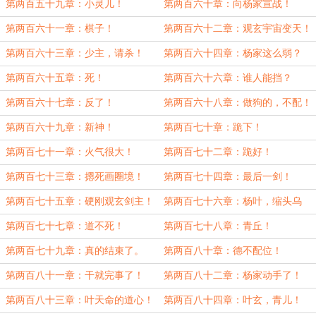
第两百五十九章：小灵儿！
第两百六十章：向杨家宣战！
第两百六十一章：棋子！
第两百六十二章：观玄宇宙变天！
第两百六十三章：少主，请杀！
第两百六十四章：杨家这么弱？
第两百六十五章：死！
第两百六十六章：谁人能挡？
第两百六十七章：反了！
第两百六十八章：做狗的，不配！
第两百六十九章：新神！
第两百七十章：跪下！
第两百七十一章：火气很大！
第两百七十二章：跪好！
第两百七十三章：摁死画圈境！
第两百七十四章：最后一剑！
第两百七十五章：硬刚观玄剑主！
第两百七十六章：杨叶，缩头乌
龟？
第两百七十七章：道不死！
第两百七十八章：青丘！
第两百七十九章：真的结束了。
第两百八十章：德不配位！
第两百八十一章：干就完事了！
第两百八十二章：杨家动手了！
第两百八十三章：叶天命的道心！
第两百八十四章：叶玄，青儿！