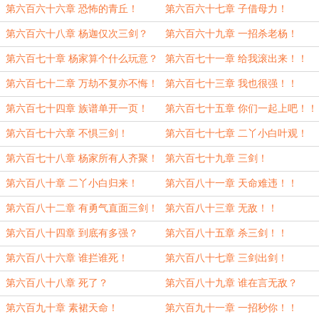
第六百六十六章 恐怖的青丘！
第六百六十七章 子借母力！
第六百六十八章 杨迦仅次三剑？
第六百六十九章 一招杀老杨！
第六百七十章 杨家算个什么玩意？
第六百七十一章 给我滚出来！！
第六百七十二章 万劫不复亦不悔！
第六百七十三章 我也很强！！
第六百七十四章 族谱单开一页！
第六百七十五章 你们一起上吧！！
第六百七十六章 不惧三剑！
第六百七十七章 二丫小白叶观！
第六百七十八章 杨家所有人齐聚！
第六百七十九章 三剑！
第六百八十章 二丫小白归来！
第六百八十一章 天命难违！！
第六百八十二章 有勇气直面三剑！
第六百八十三章 无敌！！
第六百八十四章 到底有多强？
第六百八十五章 杀三剑！！
第六百八十六章 谁拦谁死！
第六百八十七章 三剑出剑！
第六百八十八章 死了？
第六百八十九章 谁在言无敌？
第六百九十章 素裙天命！
第六百九十一章 一招秒你！！