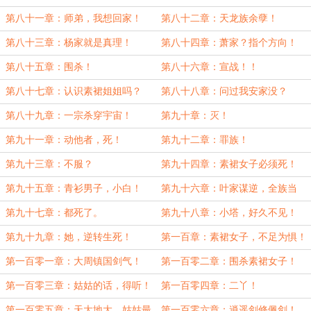
第八十一章：师弟，我想回家！
第八十二章：天龙族余孽！
第八十三章：杨家就是真理！
第八十四章：萧家？指个方向！
第八十五章：围杀！
第八十六章：宣战！！
第八十七章：认识素裙姐姐吗？
第八十八章：问过我安家没？
第八十九章：一宗杀穿宇宙！
第九十章：灭！
第九十一章：动他者，死！
第九十二章：罪族！
第九十三章：不服？
第九十四章：素裙女子必须死！
第九十五章：青衫男子，小白！
第九十六章：叶家谋逆，全族当
诛！
第九十七章：都死了。
第九十八章：小塔，好久不见！
第九十九章：她，逆转生死！
第一百章：素裙女子，不足为惧！
第一百零一章：大周镇国剑气！
第一百零二章：围杀素裙女子！
第一百零三章：姑姑的话，得听！
第一百零四章：二丫！
第一百零五章：天大地大，姑姑最
第一百零六章：逍遥剑修佩剑！