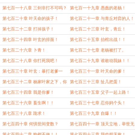
向！
第七百一十八章 三剑非打不可吗？
第七百一十九章 愚蠢的老杨！
第七百二十章 叶天命的孩子！
第七百二十一章 与青丘对弈的人！
第七百二十二章 打掉孩子！
第七百二十三章 叶玄，青丘！
第七百二十四章 叶玄的排面！
第七百二十五章 抬棺出战！！
第七百二十六章 卜青！
第七百二十七章 老杨被打了。
第七百二十八章 你打死我吧！
第七百二十九章 谁敢动我妹！！
第七百三十章 叶玄：暴打老爹一
第七百三十一章 叶天命的爹！
顿！
第七百三十二章 杨家叶家之下，你
第七百三十三章 扯几把蛋！
无敌！
第七百三十四章 我是你爹！
第七百三十五章 父子一起上路！
第七百三十六章 畜生啊！！
第七百三十七章 忍你妈个头！
第七百三十八章 跪求！
第七百三十九章 自爆！！
第七百四十章 何惧世间变数？
第七百四十一章 顶天立地，举世无
敌！
第七百四十二章 狗都不做！！
第七百四十三章 我也想无敌！