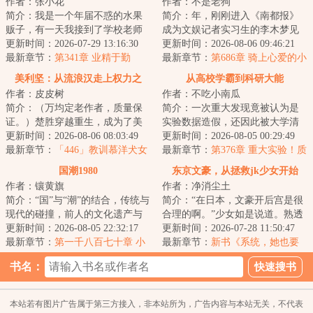
作者：张小花
作者：不是老狗
简介：我是一个年届不惑的水果
简介：年，刚刚进入《南都报》
贩子，有一天我接到了学校老师
成为文娱记者实习生的李木梦见
的电话，说我那成绩一直平平无
更新时间：2026-07-29 13:16:30
了未来的自己，对方说出了一组
更新时间：2026-08-06 09:46:21
奇的儿子刘振华...
最新章节：
第341章 业精于勤
彩票号码。第二...
最新章节：
第686章 骑上心爱的小
摩托
美利坚：从流浪汉走上权力之
从高校学霸到科研大能
作者：皮皮树
作者：不吃小南瓜
巅！
简介：（万均定老作者，质量保
简介：一次重大发现竟被认为是
证。）楚胜穿越重生，成为了美
实验数据造假，还因此被大学清
利坚的一个流浪汉。「叮……打
更新时间：2026-08-06 08:03:49
退。他，继续追逐科技前沿。从
更新时间：2026-08-05 00:29:49
野系统，绑定中...
最新章节：
「446」教训慕洋犬女
隐形涂层、拒阻...
最新章节：
第376章 重大实验！质
记者，墨西哥攻略！
疑？我们有技术基础！
国潮1980
东京文豪，从拯救jk少女开始
作者：镶黄旗
作者：净消尘土
简介：“国”与“潮”的结合，传统与
简介：“在日本，文豪开后宫是很
现代的碰撞，前人的文化遗产与
合理的啊。”少女如是说道。熟透
今人的智慧交相辉映。一个坑人
更新时间：2026-08-05 22:32:17
的邻家太太，强势的御姐编辑，
更新时间：2026-07-28 11:50:47
无数的现...
最新章节：
第一千八百七十章 小
知性的美女...
最新章节：
新书《系统，她也要
妖巡山
当我的狗吗？》
书名：
本站若有图片广告属于第三方接入，非本站所为，广告内容与本站无关，不代表