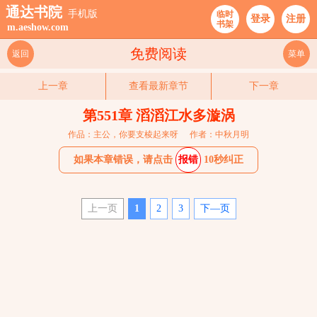
通达书院
手机版
临时
登录
注册
书架
m.aeshow.com
免费阅读
返回
菜单
上一章
查看最新章节
下一章
第551章 滔滔江水多漩涡
作品：主公，你要支棱起来呀
作者：中秋月明
如果本章错误，请点击
报错
10秒纠正
上一页
1
2
3
下—页