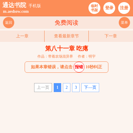
通达书院
手机版
临时
登录
注册
书架
m.aeshow.com
免费阅读
返回
菜单
上一章
查看最新章节
下一章
第八十一章 吃瘪
作品：带着农场混异界
作者：明宇
如果本章错误，请点击
报错
10秒纠正
上一页
1
2
3
下—页