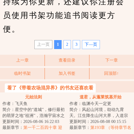
持续为你更新，还建议你注册会
员使用书架功能追书阅读更方
便。
上一页
1
2
3
下—页
上一章
查看目录
下一章
临时书架
加入书签
回顶部↑
看了《带着农场混异界》的书友还喜欢看
元始法则
道君，从蓬莱筑基开始
作者：飞天鱼
作者：临渊今天一定更
简介：星空中的“道城”，修行最初
简介：风起山河境，劫动九霄
的萌芽之地“祖洲”，浩瀚宇宙水之
天。江生降生山河大界，入道宗
起源“神仓古泽”，虚暗禁区“战斧
更新时间：2026-08-06 16:22:03
蓬莱，八岁许道、四载识文、六
更新时间：2026-08-08 00:15:15
座...
最新章节：
第一千二百四十章 迎
载春秋已天道筑基...
最新章节：
第193章 （等待章节名
战姜难
替换哦）