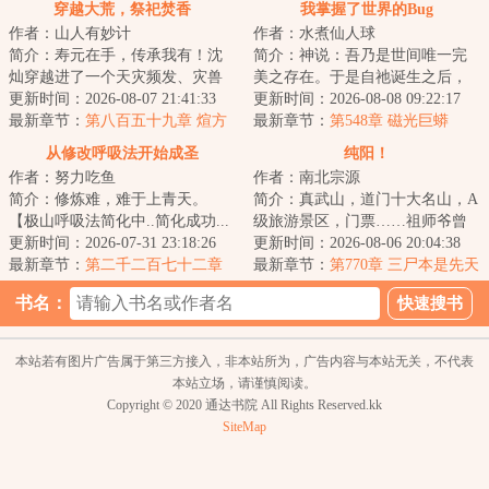
穿越大荒，祭祀焚香
我掌握了世界的Bug
作者：山人有妙计
作者：水煮仙人球
简介：寿元在手，传承我有！沈
简介：神说：吾乃是世间唯一完
灿穿越进了一个天灾频发、灾兽
美之存在。于是自祂诞生之后，
横行，异族视人族为血食、祭品
更新时间：2026-08-07 21:41:33
原本完美无瑕的世界，出现了瑕
更新时间：2026-08-08 09:22:17
的大荒世界。成...
最新章节：
第八百五十九章 煊方
疵。凌驾于芸芸...
最新章节：
第548章 磁光巨蟒
死士
从修改呼吸法开始成圣
纯阳！
作者：努力吃鱼
作者：南北宗源
简介：修炼难，难于上青天。
简介：真武山，道门十大名山，A
【极山呼吸法简化中..简化成功...
级旅游景区，门票……祖师爷曾
极山呼吸法→呼吸!】陈斐深吸了
更新时间：2026-07-31 23:18:26
预言：真武传道七十三，因凡应
更新时间：2026-08-06 20:04:38
一口气。【极...
最新章节：
第二千二百七十二章
劫后人参。“...
最新章节：
第770章 三尸本是先天
至强者
祸！未来元宫之主
书名：
本站若有图片广告属于第三方接入，非本站所为，广告内容与本站无关，不代表
本站立场，请谨慎阅读。
Copyright © 2020 通达书院 All Rights Reserved.kk
SiteMap