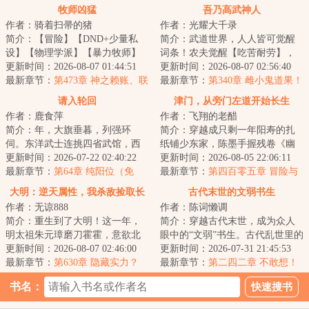
牧师凶猛
吾乃高武神人
作者：骑着扫帚的猪
作者：光耀大千录
简介：【冒险】【DND+少量私
简介：武道世界，人人皆可觉醒
设】【物理学派】【暴力牧师】
词条！农夫觉醒【吃苦耐劳】，
穿越费伦，李昂成为了一名战争
更新时间：2026-08-07 01:44:51
对于痛苦自适应程度+%富人觉醒
更新时间：2026-08-07 02:56:40
神殿的牧师。坏消...
最新章节：
第473章 神之赖账、联
【奴隶主】，对...
最新章节：
第340章 雌小鬼道果！
盟十柱
乱萝拳！
请入轮回
津门，从旁门左道开始长生
作者：鹿食萍
作者：飞翔的老醋
简介：年，大旗垂暮，列强环
简介：穿越成只剩一年阳寿的扎
伺。东洋武士连挑四省武馆，西
纸铺少东家，陈墨手握残卷《幽
洋商贾巧取豪夺，南洋异士暗流
更新时间：2026-07-22 02:40:22
冥扎纸术》，于白事街中挣扎求
更新时间：2026-08-05 22:06:11
涌动。邪教魔头蛰...
最新章节：
第64章 纯阳位（免
生。直到那夜，...
最新章节：
第四百零五章 冒险与
费）
收获
大明：逆天属性，我杀敌捡取长
古代末世的文弱书生
作者：无谅888
作者：陈词懒调
生
简介：重生到了大明！这一年，
简介：穿越古代末世，成为众人
明太祖朱元璋磨刀霍霍，意欲北
眼中的“文弱”书生。古代乱世里的
伐，彻定北元，将汉家中原完全
更新时间：2026-08-07 02:46:00
逃生、打怪、基建文。...
更新时间：2026-07-31 21:45:53
掌控，为自己儿...
最新章节：
第630章 隐藏实力？
最新章节：
第二四二章 不敢想！
书名：