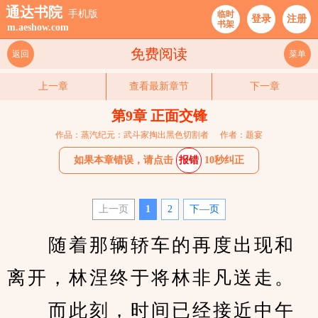
通达书院
手机版
临时
登录
注册
书架
m.aeshow.com
免费阅读
返回
菜单
上一章
查看最新章节
下一章
第9章 正面交锋
作品：蒸汽纪元：武斗家掏出黑色切割者
作者：题宴
如果本章错误，请点击
报错
10秒纠正
上一页
1
2
下—页
　　随着那辆轿车的再度出现和
离开，林涅终于将林非凡送走。
　　而此刻，时间已经接近中午