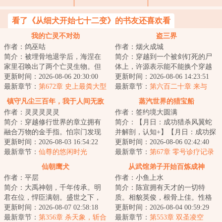
看了《从细犬开始七十二变》的书友还喜欢看
我的亡灵不对劲
盗三界
作者：鸽巫咕
作者：烟火成城
简介：被埋骨地退学后，海涅在
简介：穿越到一个被剑钉死的尸
家里召唤出了两个亡灵生物。但
体上，许源表示能不能换个穿越
很快他就发现自己的亡灵不对
更新时间：2026-08-06 20:30:00
对象，否则自己一附身就又又又
更新时间：2026-08-06 14:23:51
劲。他俩好像认识...
最新章节：
第672章 史上最粪大型
死了。面对这位...
最新章节：
第六百二十章 来与
战役
回！
镇守凡尘三百年，我于人间无敌
蒸汽世界的猎宝船
作者：灵灵灵灵灵
作者：签约境大圆满
简介：穿越修行世界的章立拥有
简介：【月日：成功猎杀风翼蛇
融合万物的金手指。怕宗门发现
并解剖，认知+】【月日：成功探
他“夺舍”身份，他选择镇守凡尘三
更新时间：2026-08-03 16:54:22
索荒废空岛并撤离。获得“微型差
更新时间：2026-08-06 02:42:40
百年的任务...
最新章节：
仙尊的悠闲时光
分机”，可...
最新章节：
第67章 零号诊疗记录
（五）
仙朝鹰犬
从武馆弟子开始百炼成神
作者：平层
作者：小鱼上水
简介：大禹神朝，千年传承。明
简介：陈宣拥有天才的一切特
君在位，悍臣满朝。盛世之下，
质。相貌英俊，根骨上佳。性格
暗流涌动。神魔窥伺，妖孽横
更新时间：2026-08-07 02:58:18
坚定，从不动摇。自从穿越到这
更新时间：2026-08-04 00:59:29
行。连山信觉醒天...
最新章节：
第356章 杀天象，斩合
个万物狰狞的上古...
最新章节：
第553章 双圣凌空