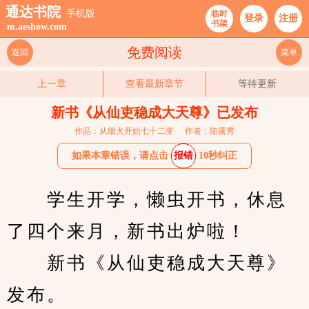
通达书院
手机版
临时
登录
注册
书架
m.aeshow.com
免费阅读
返回
菜单
上一章
查看最新章节
等待更新
新书《从仙吏稳成大天尊》已发布
作品：从细犬开始七十二变
作者：陆露秀
如果本章错误，请点击
报错
10秒纠正
　　学生开学，懒虫开书，休息
了四个来月，新书出炉啦！
　　新书《从仙吏稳成大天尊》
发布。