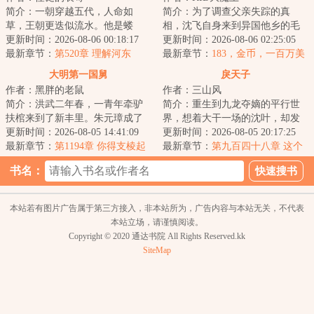
简介：一朝穿越五代，人命如
简介：为了调查父亲失踪的真
草，王朝更迭似流水。他是蝼
相，沈飞自身来到异国他乡的毛
蚁，则撼参天巨树，为棋子，则
更新时间：2026-08-06 00:18:17
熊。好消息：父亲还活着。坏消
更新时间：2026-08-06 02:25:05
破天下局。布衣之志...
最新章节：
第520章 理解河东
息：活在世界各地...
最新章节：
183，金币，一百万美
元怎么够花呢，我再给你个更赚
大明第一国舅
戾天子
钱的任务！
作者：黑胖的老鼠
作者：三山风
简介：洪武二年春，一青年牵驴
简介：重生到九龙夺嫡的平行世
扶棺来到了新丰里。朱元璋成了
界，想着大干一场的沈叶，却发
我姐夫？那我就是大明第一国
更新时间：2026-08-05 14:41:09
现自己竟然成了被群起而攻之的
更新时间：2026-08-05 20:17:25
舅！...
最新章节：
第1194章 你得支棱起
太子。知道太子...
最新章节：
第九百四十八章 这个
来
皇帝，朕真的不想做
书名：
本站若有图片广告属于第三方接入，非本站所为，广告内容与本站无关，不代表
本站立场，请谨慎阅读。
Copyright © 2020 通达书院 All Rights Reserved.kk
SiteMap