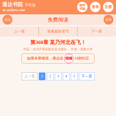
通达书院
手机版
临时
登录
注册
书架
m.aeshow.com
免费阅读
返回
菜单
上一章
查看最新章节
下一章
第360章 某乃河北岳飞！
作品：水浒开局在阳谷县当都头
作者：祝家大爷
如果本章错误，请点击
报错
10秒纠正
上一页
1
2
3
4
5
下—页