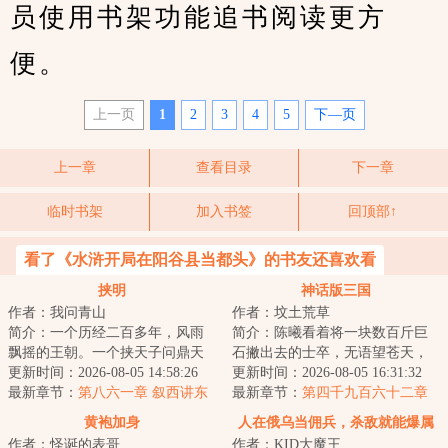
员使用书架功能追书阅读更方
便。
上一页
1
2
3
4
5
下—页
上一章
查看目录
下一章
临时书架
加入书签
回顶部↑
看了《水浒开局在阳谷县当都头》的书友还喜欢看
挟明
神话版三国
作者：我问青山
作者：坟土荒草
简介：一个历经二百多年，风雨
简介：陈曦看着将一块数百斤巨
飘摇的王朝。一个挟天子问鼎天
石撇出去的士卒，无语望苍天，
下的枭雄。清兵入关，乱我中
更新时间：2026-08-05 14:58:26
这真的是东汉末年？吕布单枪匹
更新时间：2026-08-05 16:31:32
华。明末乱局如何...
最新章节：
第八六一章 叙西讲东
马凿穿万人部队...
最新章节：
第四千九百六十二章
来袭
黄袍加身
人在俄乌当佣兵，杀敌就能爆属
作者：怪诞的表哥
作者：KID大魔王
性