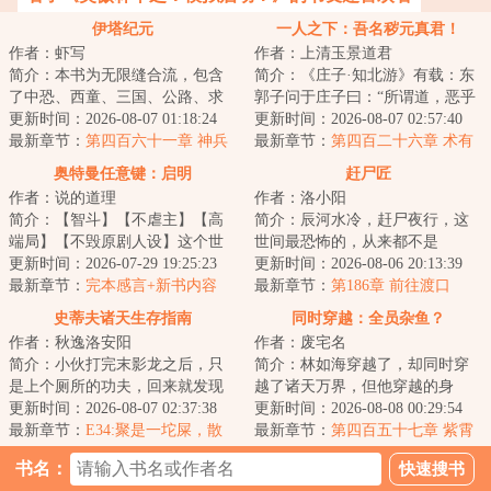
伊塔纪元
一人之下：吾名秽元真君！
作者：虾写
作者：上清玉景道君
简介：本书为无限缝合流，包含
简介：《庄子·知北游》有载：东
了中恐、西童、三国、公路、求
郭子问于庄子曰：“所谓道，恶乎
生、丧尸、克苏鲁、星际等元素
更新时间：2026-08-07 01:18:24
在？”庄子曰：“无所不在。”东郭
更新时间：2026-08-07 02:57:40
副本。战斗系统...
最新章节：
第四百六十一章 神兵
子曰：...
最新章节：
第四百二十六章 术有
二象
奥特曼任意键：启明
赶尸匠
作者：说的道理
作者：洛小阳
简介：【智斗】【不虐主】【高
简介：辰河水冷，赶尸夜行，这
端局】【不毁原剧人设】这个世
世间最恐怖的，从来都不是
界，防卫队由各种重量级成员构
更新时间：2026-07-29 19:25:23
鬼……...
更新时间：2026-08-06 20:13:39
成:总监城府深...
最新章节：
完本感言+新书内容
最新章节：
第186章 前往渡口
+推一本万订骑士文《谁让他当假
史蒂夫诸天生存指南
同时穿越：全员杂鱼？
面骑士的！》
作者：秋逸洛安阳
作者：废宅名
简介：小伙打完末影龙之后，只
简介：林如海穿越了，却同时穿
是上个厕所的功夫，回来就发现
越了诸天万界，但他穿越的身
游戏里控制的角色不见了。《我
更新时间：2026-08-07 02:37:38
份，每一个都是杂鱼。就连同时
更新时间：2026-08-08 00:29:54
的世界》的主角...
最新章节：
E34:聚是一坨屎，散
穿越的金手指，也...
最新章节：
第四百五十七章 紫霄
是满天翔
天舞，帝之气魄
书名：