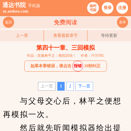
通达书院
手机版
临时
登录
注册
书架
m.aeshow.com
免费阅读
返回
菜单
上一章
查看最新章节
等待更新
第四十一章、三回模拟
作品：笑傲林平之：模拟启动！
作者：JVHTRL
如果本章错误，请点击
报错
10秒纠正
上一页
1
2
下—页
　　与父母交心后，林平之便想
再模拟一次。
　　然后就先听闻模拟器给出提