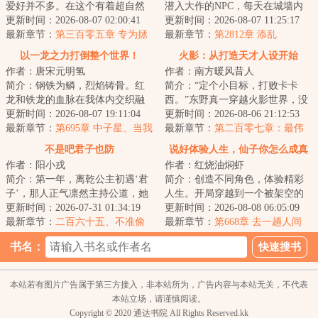
爱好并不多。在这个有着超自然
潜入大作的NPC，每天在城墙内
力量的平行世界，没有系统，也
更新时间：2026-08-07 02:00:41
过着一成不变的生活。直到有一
更新时间：2026-08-07 11:25:17
没有觉醒超能力...
最新章节：
第三百零五章 专为拯
天，他的决定去...
最新章节：
第2812章 添乱
救世界的组织——迦勒底
以一龙之力打倒整个世界！
火影：从打造天才人设开始
作者：唐宋元明氢
作者：南方暖风昔人
简介：钢铁为鳞，烈焰铸骨。红
简介：“定个小目标，打败卡卡
龙和铁龙的血脉在我体内交织融
西。”东野真一穿越火影世界，没
合，构筑出耀眼的新生，烈焰与
更新时间：2026-08-07 19:11:04
有显赫的家世，没有逆天的血
更新时间：2026-08-06 21:12:53
钢铁是我与生俱...
最新章节：
第695章 中子星、当我
统，却拥有着最...
最新章节：
第二百零七章：最伟
的儿子吧、婚礼
大的风影，风之国的慈母。
不是吧君子也防
说好体验人生，仙子你怎么成真
作者：阳小戎
作者：红烧油焖虾
了
简介：第一年，离乾公主初遇‘君
简介：创造不同角色，体验精彩
子’，那人正气凛然主持公道，她
人生。开局穿越到一个被架空的
冷笑：“伪君子。”第三年，皇嗣之
更新时间：2026-07-31 01:34:19
吉祥物皇帝身上，通过百世书体
更新时间：2026-08-08 06:05:09
争，一...
最新章节：
二百六十五、不准偷
验不同的人生，...
最新章节：
第668章 去一趟人间
吃
（4000字）
书名：
本站若有图片广告属于第三方接入，非本站所为，广告内容与本站无关，不代表
本站立场，请谨慎阅读。
Copyright © 2020 通达书院 All Rights Reserved.kk