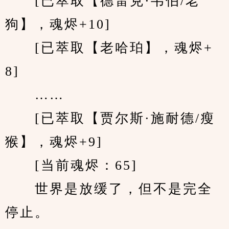
　　[已萃取【德雷克·韦伯/老
狗】，魂烬+10]
　　[已萃取【老哈珀】，魂烬+
8]
　　……
　　[已萃取【贾尔斯·施耐德/瘦
猴】，魂烬+9]
　　[当前魂烬：65]
　　世界是放缓了，但不是完全
停止。