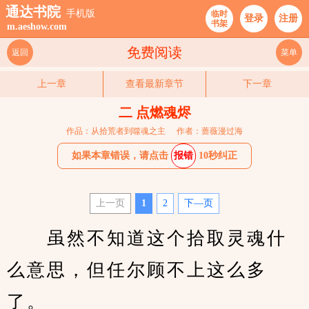
通达书院
手机版
临时
登录
注册
书架
m.aeshow.com
免费阅读
返回
菜单
上一章
查看最新章节
下一章
二 点燃魂烬
作品：从拾荒者到噬魂之主
作者：蔷薇漫过海
如果本章错误，请点击
报错
10秒纠正
上一页
1
2
下—页
　　虽然不知道这个拾取灵魂什
么意思，但任尔顾不上这么多
了。