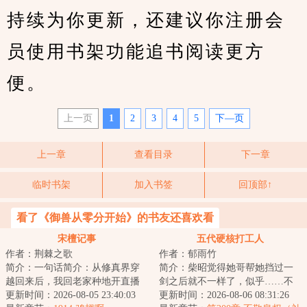
持续为你更新，还建议你注册会
员使用书架功能追书阅读更方
便。
上一页
1
2
3
4
5
下—页
上一章
查看目录
下一章
临时书架
加入书签
回顶部↑
看了《御兽从零分开始》的书友还喜欢看
宋檀记事
五代硬核打工人
作者：荆棘之歌
作者：郁雨竹
简介：一句话简介：从修真界穿
简介：柴昭觉得她哥帮她挡过一
越回来后，我回老家种地开直播
剑之后就不一样了，似乎……不
卖菜了！修成金丹渡劫失败的宋
更新时间：2026-08-05 23:40:03
是他了。他总会说些郑先生都没
更新时间：2026-08-06 08:31:26