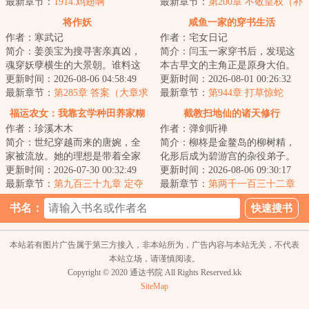
檀回到现代，发...
最新章节：
1914.鸡翅啊
听过的，她听起...
最新章节：
第200章 不敬皇权（补
更昨天）
将作妖
咸鱼一家的穿书生活
作者：寒武记
作者：宅女日记
简介：姜羡宝为搜寻害亲真凶，
简介：闫玉一家穿书后，发现这
魂穿妖孽横生的大景朝。谁料这
本古早文的主角正是原身大伯。
里破案，不看证据，只靠卦师！
更新时间：2026-08-06 04:58:49
他们是扒着大伯喝血，早早被分
更新时间：2026-08-01 00:26:32
这不巧了嘛？！...
最新章节：
第285章 答案（大章求
家，在全文末尾...
最新章节：
第944章 打草惊蛇
月票）
福运农女：我靠玄学种田养家糊
截教扫地仙的诸天修行
作者：珍溪木木
作者：弹剑听禅
口
简介：世纪穿越而来的唐婉，全
简介：柳柊是金鳌岛的柳树精，
家被流放。她的理想是带着全家
化形后成为碧游宫的杂役弟子。
去致富，从此山高水长，远离朝
更新时间：2026-07-30 00:32:49
实际上，柳柊是杨眉大仙的后
更新时间：2026-08-06 09:30:17
堂恩怨。只是理...
最新章节：
第九百三十九章 定夺
裔，具有变异的时...
最新章节：
第两千一百三十二章
神仙炮灰7
书名：
本站若有图片广告属于第三方接入，非本站所为，广告内容与本站无关，不代表
本站立场，请谨慎阅读。
Copyright © 2020 通达书院 All Rights Reserved.kk
SiteMap