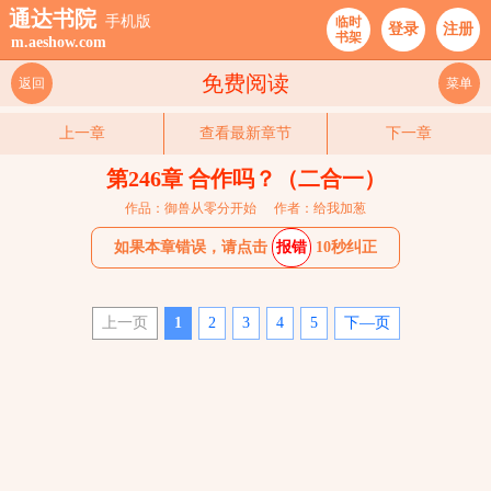
通达书院
手机版
临时
登录
注册
书架
m.aeshow.com
免费阅读
返回
菜单
上一章
查看最新章节
下一章
第246章 合作吗？（二合一）
作品：御兽从零分开始
作者：给我加葱
如果本章错误，请点击
报错
10秒纠正
上一页
1
2
3
4
5
下—页