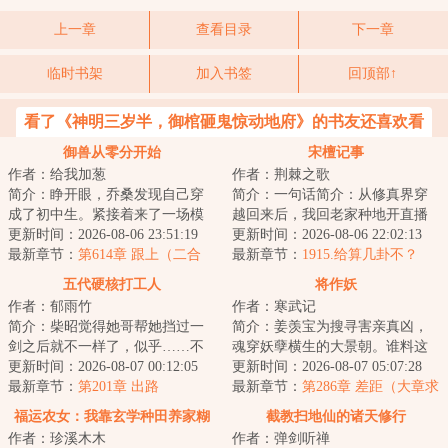
上一章
查看目录
下一章
临时书架
加入书签
回顶部↑
看了《神明三岁半，御棺砸鬼惊动地府》的书友还喜欢看
御兽从零分开始
宋檀记事
作者：给我加葱
作者：荆棘之歌
简介：睁开眼，乔桑发现自己穿
简介：一句话简介：从修真界穿
成了初中生。紧接着来了一场模
越回来后，我回老家种地开直播
拟考。毕业她怕了吗？她怕
更新时间：2026-08-06 23:51:19
卖菜了！修成金丹渡劫失败的宋
更新时间：2026-08-06 22:02:13
了……这考的都什么...
最新章节：
第614章 跟上（二合
檀回到现代，发...
最新章节：
1915.给算几卦不？
一）
五代硬核打工人
将作妖
作者：郁雨竹
作者：寒武记
简介：柴昭觉得她哥帮她挡过一
简介：姜羡宝为搜寻害亲真凶，
剑之后就不一样了，似乎……不
魂穿妖孽横生的大景朝。谁料这
是他了。他总会说些郑先生都没
更新时间：2026-08-07 00:12:05
里破案，不看证据，只靠卦师！
更新时间：2026-08-07 05:07:28
听过的，她听起...
最新章节：
第201章 出路
这不巧了嘛？！...
最新章节：
第286章 差距（大章求
月票）
福运农女：我靠玄学种田养家糊
截教扫地仙的诸天修行
作者：珍溪木木
作者：弹剑听禅
口