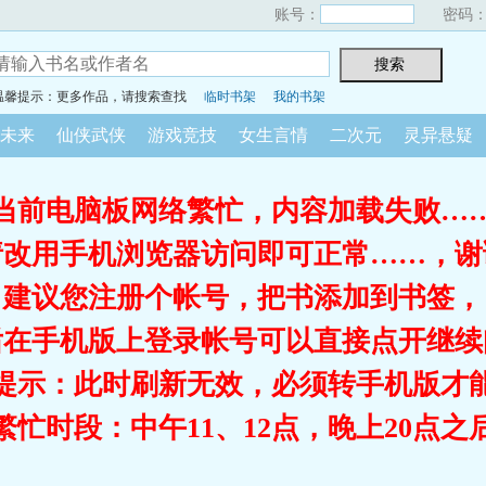
账号：
密码
温馨提示：更多作品，请搜索查找
临时书架
我的书架
未来
仙侠武侠
游戏竞技
女生言情
二次元
灵异悬疑
当前电脑板网络繁忙，内容加载失败…
请改用手机浏览器访问即可正常……，谢
建议您注册个帐号，把书添加到书签，
后在手机版上登录帐号可以直接点开继续
提示：此时刷新无效，必须转手机版才
繁忙时段：中午11、12点，晚上20点之