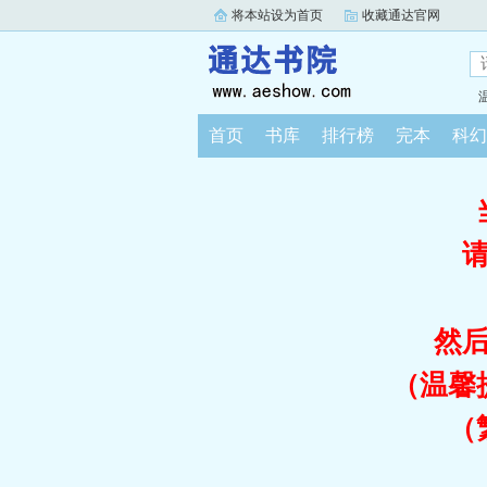
将本站设为首页
收藏通达官网
首页
书库
排行榜
完本
科幻
然
（温馨
（