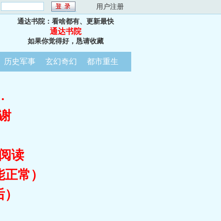
：
用户注册
通达书院：看啥都有、更新最快
通达书院
如果你觉得好，恳请收藏
历史军事
玄幻奇幻
都市重生
…
谢
阅读
能正常）
后）