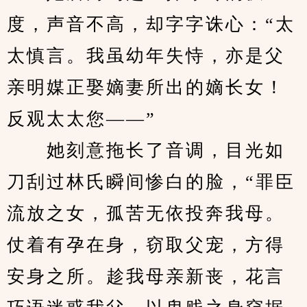
度，声音不高，却字字诛心：“太
太慎言。我虽幼年失恃，亦是父
亲明媒正娶嫡妻所出的嫡长女！
反观太太您——”
　　她刻意拖长了音调，目光如
刀刮过林氏瞬间惨白的脸，“罪臣
流放之女，孤苦无依投奔我母。
仗着有孕在身，窃取父宠，方得
安身之所。趁我母亲新丧，花言