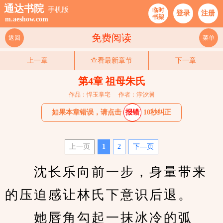
通达书院
手机版
临时
登录
注册
书架
m.aeshow.com
免费阅读
返回
菜单
上一章
查看最新章节
下一章
第4章 祖母朱氏
作品：悍玉掌宅
作者：淳汐澜
如果本章错误，请点击
报错
10秒纠正
上一页
1
2
下—页
　　沈长乐向前一步，身量带来
的压迫感让林氏下意识后退。
　　她唇角勾起一抹冰冷的弧