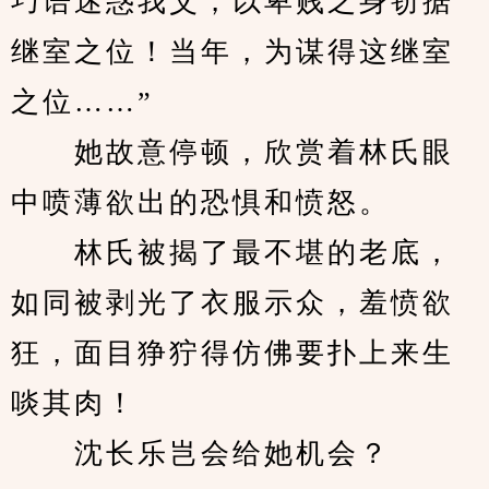
巧语迷惑我父，以卑贱之身窃据
继室之位！当年，为谋得这继室
之位……”
　　她故意停顿，欣赏着林氏眼
中喷薄欲出的恐惧和愤怒。
　　林氏被揭了最不堪的老底，
如同被剥光了衣服示众，羞愤欲
狂，面目狰狞得仿佛要扑上来生
啖其肉！
　　沈长乐岂会给她机会？