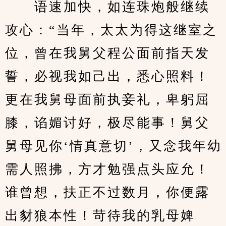
　　语速加快，如连珠炮般继续
攻心：“当年，太太为得这继室之
位，曾在我舅父程公面前指天发
誓，必视我如己出，悉心照料！
更在我舅母面前执妾礼，卑躬屈
膝，谄媚讨好，极尽能事！舅父
舅母见你‘情真意切’，又念我年幼
需人照拂，方才勉强点头应允！
谁曾想，扶正不过数月，你便露
出豺狼本性！苛待我的乳母婢