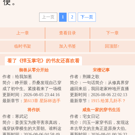
便。
上一页
1
2
下—页
上一章
查看目录
下一章
临时书架
加入书签
回顶部↑
看了《悍玉掌宅》的书友还喜欢看
御兽从零分开始
宋檀记事
作者：给我加葱
作者：荆棘之歌
简介：睁开眼，乔桑发现自己穿
简介：一句话简介：从修真界穿
成了初中生。紧接着来了一场模
越回来后，我回老家种地开直播
拟考。毕业她怕了吗？她怕
更新时间：2026-08-05 23:44:16
卖菜了！修成金丹渡劫失败的宋
更新时间：2026-08-06 22:02:13
了……这考的都什么...
最新章节：
第613章 星际杯选手
檀回到现代，发...
最新章节：
1915.给算几卦不？
（二合一）
将作妖
咸鱼一家的穿书生活
作者：寒武记
作者：宅女日记
简介：姜羡宝为搜寻害亲真凶，
简介：闫玉一家穿书后，发现这
魂穿妖孽横生的大景朝。谁料这
本古早文的主角正是原身大伯。
里破案，不看证据，只靠卦师！
更新时间：2026-08-06 04:58:49
他们是扒着大伯喝血，早早被分
更新时间：2026-08-01 00:26:32