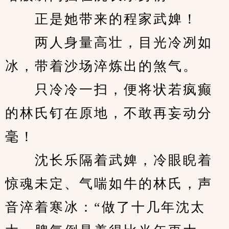
　　正是她带来的程家武婢！
　　两人身量高壮，目光冷冽如
冰，带着沙场淬炼出的煞气。
　　只冷冷一扫，便将状若疯癫
的林氏钉在原地，不敢再妄动分
毫！
　　沈长乐隔着武婢，冷眼睨着
惊魂未定、气喘如牛的林氏，声
音淬着寒冰：“做了十几年沈太