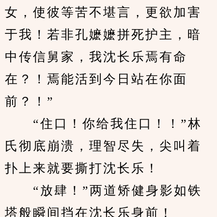
女，使彼等苦不堪言，更欲加害
于我！若非孔嬷嬷拼死护主，暗
中传信舅家，我沈长乐焉有命
在？！焉能活到今日站在你面
前？！”
　　“住口！你给我住口！！”林
氏彻底崩溃，理智尽失，尖叫着
扑上来就要撕打沈长乐！
　　“放肆！”两道矫健身影如铁
塔般瞬间挡在沈长乐身前！