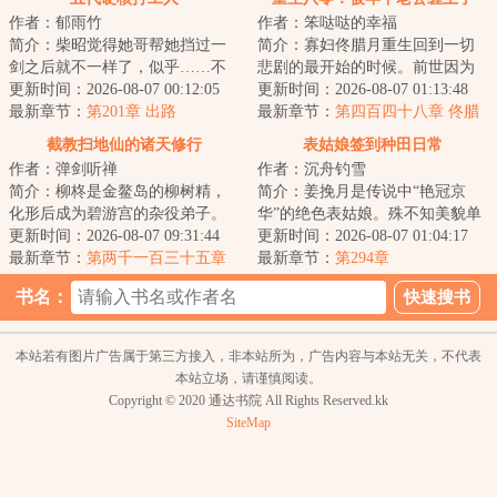
作者：郁雨竹
作者：笨哒哒的幸福
简介：柴昭觉得她哥帮她挡过一
简介：寡妇佟腊月重生回到一切
剑之后就不一样了，似乎……不
悲剧的最开始的时候。前世因为
是他了。他总会说些郑先生都没
更新时间：2026-08-07 00:12:05
改嫁宋大龙，踏上了一条不归
更新时间：2026-08-07 01:13:48
听过的，她听起...
最新章节：
第201章 出路
路。重生归来的第...
最新章节：
第四百四十八章 佟腊
月改变了我的一生
截教扫地仙的诸天修行
表姑娘签到种田日常
作者：弹剑听禅
作者：沉舟钓雪
简介：柳柊是金鳌岛的柳树精，
简介：姜挽月是传说中“艳冠京
化形后成为碧游宫的杂役弟子。
华”的绝色表姑娘。殊不知美貌单
实际上，柳柊是杨眉大仙的后
更新时间：2026-08-07 09:31:44
出从来都是死局。想打破死局，
更新时间：2026-08-07 01:04:17
裔，具有变异的时...
最新章节：
第两千一百三十五章
要么有挂，要...
最新章节：
第294章
神仙炮灰10
书名：
本站若有图片广告属于第三方接入，非本站所为，广告内容与本站无关，不代表
本站立场，请谨慎阅读。
Copyright © 2020 通达书院 All Rights Reserved.kk
SiteMap