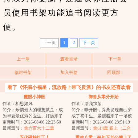
员使用书架功能追书阅读更方
便。
上一页
1
2
下—页
上一章
查看目录
下一章
临时书架
加入书签
回顶部↑
看了《怀揣小福星，流放路上带飞反派》的书友还喜欢看
魔眼小神医
御兽从零分开始
作者：相思如风
作者：给我加葱
简介：乐韵最大的理想就是：成
简介：睁开眼，乔桑发现自己穿
为华夏最优秀的医生。好运来了
成了初中生。紧接着来了一场模
挡不住，高考前无意间开启一个
更新时间：2026-08-06 22:23:50
拟考。毕业她怕了吗？她怕
更新时间：2026-08-06 23:51:19
系统，双眼获得...
最新章节：
第六百六十二章
了……这考的都什么...
最新章节：
第614章 跟上（二合
一）
五代硬核打工人
重生八零：被年下老公缠上了