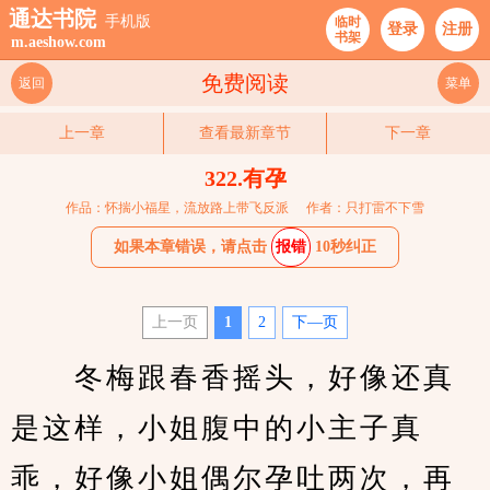
通达书院
手机版
临时
登录
注册
书架
m.aeshow.com
免费阅读
返回
菜单
上一章
查看最新章节
下一章
322.有孕
作品：怀揣小福星，流放路上带飞反派
作者：只打雷不下雪
如果本章错误，请点击
报错
10秒纠正
上一页
1
2
下—页
　　冬梅跟春香摇头，好像还真
是这样，小姐腹中的小主子真
乖，好像小姐偶尔孕吐两次，再