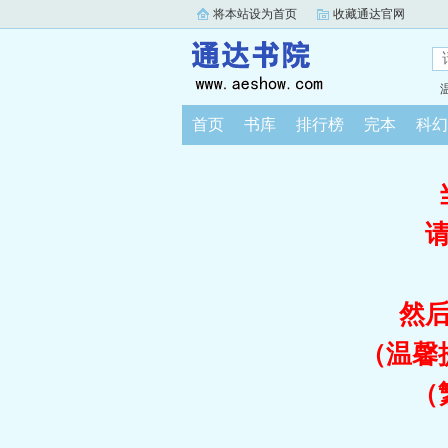
将本站设为首页
收藏通达官网
首页
书库
排行榜
完本
科幻
然
（温馨
（