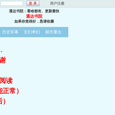
：
用户注册
通达书院：看啥都有、更新最快
通达书院
如果你觉得好，恳请收藏
历史军事
玄幻奇幻
都市重生
…
谢
阅读
能正常）
后）