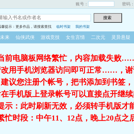
账号：
密码
温馨提示：更多作品，请搜索查找
临时书架
我的书架
未来
仙侠武侠
游戏竞技
女生言情
二次元
灵异悬疑
当前电脑板网络繁忙，内容加载失败…
请改用手机浏览器访问即可正常……，谢
建议您注册个帐号，把书添加到书签，
后在手机版上登录帐号可以直接点开继续
提示：此时刷新无效，必须转手机版才
繁忙时段：中午11、12点，晚上20点之