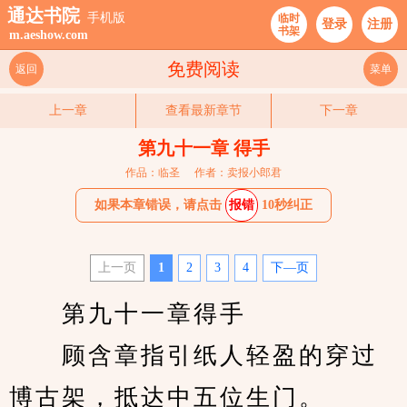
通达书院
手机版
临时
登录
注册
书架
m.aeshow.com
免费阅读
返回
菜单
上一章
查看最新章节
下一章
第九十一章 得手
作品：临圣
作者：卖报小郎君
如果本章错误，请点击
报错
10秒纠正
上一页
1
2
3
4
下—页
　　第九十一章得手
　　顾含章指引纸人轻盈的穿过
博古架，抵达中五位生门。