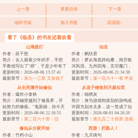
上一章
查看目录
下一章
临时书架
加入书签
回顶部↑
看了《临圣》的书友还喜欢看
山海提灯
仙业
作者：跃千愁
作者：鹓扶君
简介：女人握着少年的手，手把
简介：梦从海底跨枯桑，阅尽银
手教他写出了“师”，于是少年有了
河风浪。九州四海，玄宗魔门，
姓。山海提灯，与皓月争辉！...
更新时间：2026-08-06 13:37:41
天人外道，净土僧伽。炼炁，授
更新时间：2026-08-06 21:34:38
最新章节：
第九一三章 又发钱了
箓，服饵，占验...
最新章节：
第一百六十一章 甲辰
斋
从生死簿开始修仙
从送子鲤鱼到天庭仙官
作者：爆炸小拿铁
作者：锦绣灰
简介：郑确穿越到了修真界，开
简介：身为游戏狗策划的游鸣或
始努力的修炼。“鬼新娘，你今天
许因为划水太多，这一世成了仙
怎么什么都没做？”“灵石矿脉挖了
更新时间：2026-08-06 22:18:55
侠世界的一条鲤鱼。但他发现，
更新时间：2026-08-01 04:20:20
吗？”“...
最新章节：
第二百六十章：旧
前世游戏里的作...
最新章节：
第九百二十四章 游易
事。（第二更！）
立道（4k）
修仙从分家开始
西游：拦路人！
作者：竹杓小山
作者：九月病句