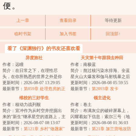
便。
上一章
查看目录
等待更新
临时书架
加入书签
回顶部↑
看了《深渊独行》的书友还喜欢看
异度旅社
天灾第十年跟我去种田
作者：远瞳
作者：南极蓝
简介：在日常之下，在理性尽
简介：熬过核污染水排海、全蓝
头，在你所熟悉的世界之外是你
星火山大爆发和伽马射线暴之后
从未想象过的风景。当于生第一
更新时间：2026-08-07 13:29:05
的天灾第十年，夏青昂首挺胸走
更新时间：2026-08-08 05:59:55
次打开那扇门的时...
最新章节：
第859章 处理危房的正
出安全区。谁都...
最新章节：
第2093章 发卡
确方式
维校的三好学生
领主进化
作者：核动力战列舰
作者：卷土
简介：宣冲作为从时空井挖掘出
简介：布满灰尘的破碎屏幕上，
来的”新生“继承星空的道路上，主
闪耀着如下信息：索尔三号（地
打一个自信。功课能做得好，炮
更新时间：2026-08-07 08:13:07
球）垦殖域曾种植名单如下：三
更新时间：2026-08-08 01:36:03
火顶得住，...
最新章节：
第121章 乡村“做题家”
叶虫：节肢动物...
最新章节：
第21章 加兰营地攻防
战