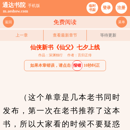
通达书院
手机版
临时
登录
注册
书架
m.aeshow.com
免费阅读
返回
菜单
上一章
查看最新章节
等待更新
仙侠新书《仙父》七夕上线
作品：深渊独行
作者：言归正传
如果本章错误，请点击
报错
10秒纠正
　　（这个单章是几本老书同时
发布，第一次在老书推荐了这本
书，所以大家看的时候不要疑惑