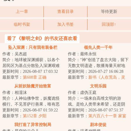
上一章
查看目录
等待更新
临时书架
加入书签
回顶部↑
看了《黎明之剑》的书友还喜欢看
坠入深渊：只有我有装备栏
领先人类一千年
作者：吴杰超
作者：最终永恒
简介：地球被深渊捕获，以各个
简介：“神”创造了盘古大陆，留下
居民区为基点分散坠入深渊艰难
无数文明遗迹，散播海量天材地
求生，幸存者一边要面对深渊的
更新时间：2026-08-07 17:03:32
宝。当人类满怀雄心壮志，意图
更新时间：2026-07-27 16:06:28
恶劣环境，一边...
最新章节：
第608章 正确
闯荡盘古大...
最新章节：
新书《人在荒岛，灵
气怎么复苏了？》以及515打折活
从斩妖除魔开始致富
文明乐园
动
作者：相濡沫
作者：虚伪王庭
简介：人神仙佛争世，妖魔诡怪
简介：一场来自高维文明的游
横行。不见菩萨行善果，唯有恶
戏。是给人类带来希望，还是阴
魔在人间。斩尽妖魔乾坤净，浮
更新时间：2026-08-07 01:59:22
谋？面对即将熄灭的文明。是帮
更新时间：2026-08-07 07:51:37
屠九天神鬼惊。...
最新章节：
第152章 夕阳
助点燃火种，还是...
最新章节：
第六百八十一章 家宴
（为白银盟主冰衫沐雪加更）
我打造了异常控制局
剧本使徒
（四合一）