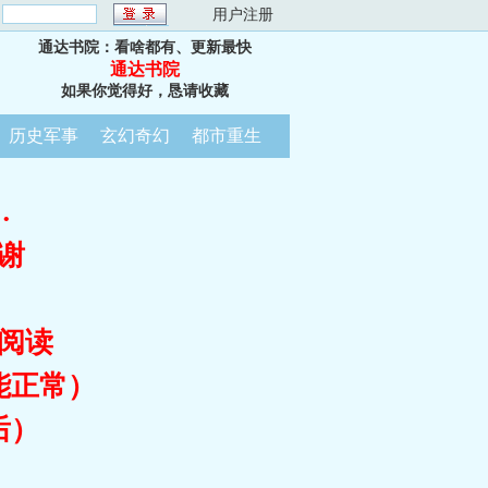
：
用户注册
通达书院：看啥都有、更新最快
通达书院
如果你觉得好，恳请收藏
历史军事
玄幻奇幻
都市重生
…
谢
阅读
能正常）
后）