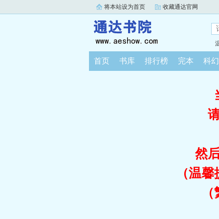
将本站设为首页
收藏通达官网
首页
书库
排行榜
完本
科幻
然
（温馨
（