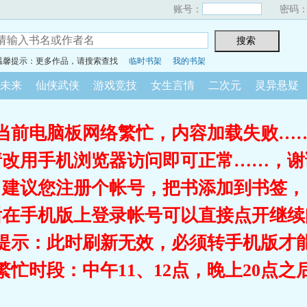
账号：
密码
温馨提示：更多作品，请搜索查找
临时书架
我的书架
未来
仙侠武侠
游戏竞技
女生言情
二次元
灵异悬疑
当前电脑板网络繁忙，内容加载失败…
请改用手机浏览器访问即可正常……，谢
建议您注册个帐号，把书添加到书签，
后在手机版上登录帐号可以直接点开继续
提示：此时刷新无效，必须转手机版才
繁忙时段：中午11、12点，晚上20点之