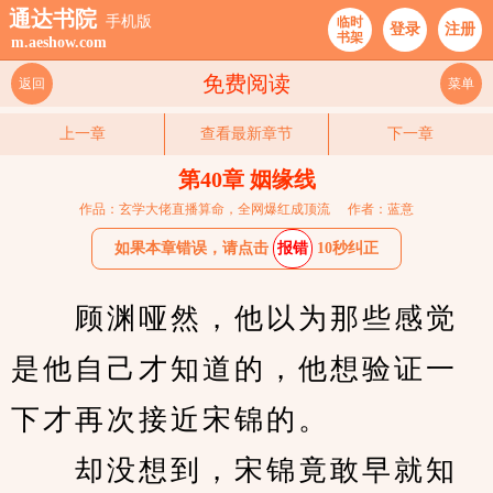
通达书院
手机版
临时
登录
注册
书架
m.aeshow.com
免费阅读
返回
菜单
上一章
查看最新章节
下一章
第40章 姻缘线
作品：玄学大佬直播算命，全网爆红成顶流
作者：蓝意
如果本章错误，请点击
报错
10秒纠正
　　顾渊哑然，他以为那些感觉
是他自己才知道的，他想验证一
下才再次接近宋锦的。
　　却没想到，宋锦竟敢早就知