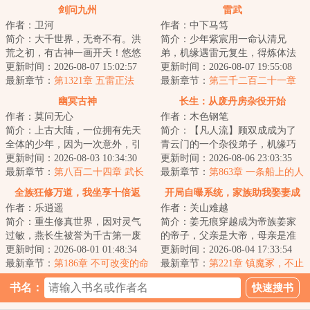
看
剑问九州
雷武
作者：卫河
作者：中下马笃
简介：大千世界，无奇不有。洪
简介：少年紫宸用一命认清兄
荒之初，有古神一画开天！悠悠
弟，机缘遇雷元复生，得炼体法
太古，有百家祖师，笑斩仙人。
更新时间：2026-08-07 15:02:57
诀，踏上强者之路。雷电淬圣
更新时间：2026-08-07 19:55:08
蛮荒降临，有大...
最新章节：
第1321章 五雷正法
体，造化铸天途！以...
最新章节：
第三千二百二十一章
帝灵之力
幽冥古神
长生：从废丹房杂役开始
作者：莫问无心
作者：木色钢笔
简介：上古大陆，一位拥有先天
简介：【凡人流】顾双成成为了
全体的少年，因为一次意外，引
青云门的一个杂役弟子，机缘巧
得黑珠入体，从而导致元力全
更新时间：2026-08-03 10:34:30
合之下，获得了一颗小树苗。废
更新时间：2026-08-06 23:03:35
失，至此他失去了...
最新章节：
第八百二十四章 武长
丹被小树苗吸收...
最新章节：
第863章 一条船上的人
空的宝物库
了
全族狂修万道，我坐享十倍返
开局自曝系统，家族助我娶妻成
作者：乐逍遥
作者：关山难越
还！
仙！
简介：重生修真世界，因对灵气
简介：姜无痕穿越成为帝族姜家
过敏，燕长生被誉为千古第一废
的帝子，父亲是大帝，母亲是准
物。无奈解锁系统，只要族人修
更新时间：2026-08-01 01:48:34
帝巅峰！&lt;br/&gt;本以为要在异
更新时间：2026-08-04 17:33:54
炼，便可获得十...
最新章节：
第186章 不可改变的命
世界开后宫...
最新章节：
第221章 镇魔冢，不止
运轨迹，不完美的结局！
一尊帝躯！
书名：