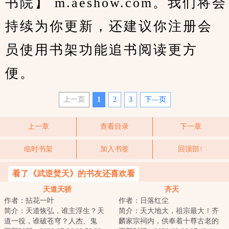
书院】 m.aeshow.com。我们将会
持续为你更新，还建议你注册会
员使用书架功能追书阅读更方
便。
上一页
1
2
3
下—页
上一章
查看目录
下一章
临时书架
加入书签
回顶部↑
看了《武逆焚天》的书友还喜欢看
天道天骄
齐天
作者：拈花一叶
作者：日落红尘
简介：天道恢弘，谁主浮生？天
简介：天大地大，祖宗最大！齐
道一役，谁破苍穹？人杰、鬼
麟家宗祠内，供奉着十尊古老的