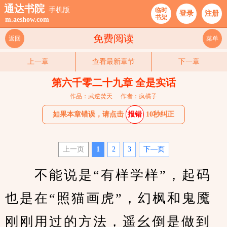
通达书院
手机版
临时
登录
注册
书架
m.aeshow.com
免费阅读
返回
菜单
上一章
查看最新章节
下一章
第六千零二十九章 全是实话
作品：武逆焚天
作者：疯橘子
如果本章错误，请点击
报错
10秒纠正
上一页
1
2
3
下—页
　　不能说是“有样学样”，起码
也是在“照猫画虎”，幻枫和鬼魇
刚刚用过的方法，遥幺倒是做到