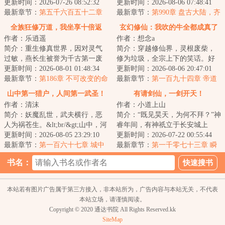
雄、楚翘、天骄，万载后的归
更新时间：2026-07-26 08:52:32
先祖灵牌，世人不知其名，亦不
更新时间：2026-08-06 07:48:41
来，再踏归家路，再...
最新章节：
第五千六百五十二章
晓其往事。直到...
最新章节：
第990章 盘古大陆，齐
传承和偶遇！下
天魂族！！！！
全族狂修万道，我坐享十倍返
玄幻修仙：我吹的牛全都成真了
作者：乐逍遥
作者：想念a
还！
简介：重生修真世界，因对灵气
简介：穿越修仙界，灵根废柴，
过敏，燕长生被誉为千古第一废
修为垃圾，全宗上下的笑话。好
物。无奈解锁系统，只要族人修
更新时间：2026-08-01 01:48:34
在我绑定了吹牛返利系统吹的牛
更新时间：2026-08-06 20:47:01
炼，便可获得十...
最新章节：
第186章 不可改变的命
只要别人信了，...
最新章节：
第一百九十四章 帝道
运轨迹，不完美的结局！
加身，人间帝尊气场
山中第一猎户，人间第一武圣！
有请剑仙，一剑开天！
作者：清沫
作者：小道上山
简介：妖魔乱世，武夫横行，恶
简介：“既见昊天，为何不拜？”神
人为祸苍生。&lt;br/&gt;山中，河
睿年间，有神祇立于长安城上
里，是那食人血肉的妖魔。
更新时间：2026-08-05 23:29:10
空，责问众生。持剑少年站在春
更新时间：2026-07-22 00:55:44
&lt;br/&gt;城内...
最新章节：
第一百六十七章 城中
风巷尾，开口...
最新章节：
第一千零七十三章 瞬
暗网
发
书名：
本站若有图片广告属于第三方接入，非本站所为，广告内容与本站无关，不代表
本站立场，请谨慎阅读。
Copyright © 2020 通达书院 All Rights Reserved.kk
SiteMap