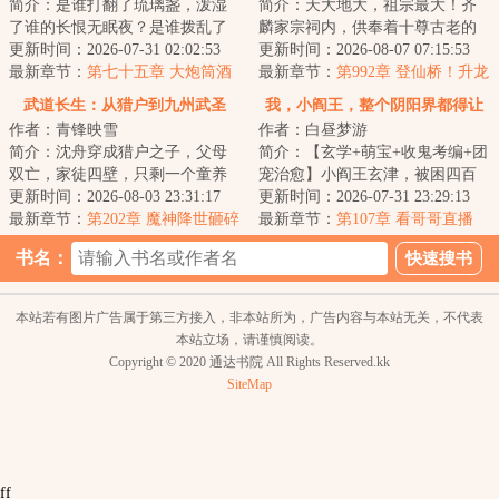
简介：是谁打翻了琉璃盏，泼湿
简介：天大地大，祖宗最大！齐
了谁的长恨无眠夜？是谁拨乱了
麟家宗祠内，供奉着十尊古老的
竖弓琴，惊扰了谁的江上无澜
更新时间：2026-07-31 02:02:53
先祖灵牌，世人不知其名，亦不
更新时间：2026-08-07 07:15:53
月？有人在在偌大...
最新章节：
第七十五章 大炮筒酒
晓其往事。直到...
最新章节：
第992章 登仙桥！升龙
馆
榜！幻天狐女！！
武道长生：从猎户到九州武圣
我，小阎王，整个阴阳界都得让
作者：青锋映雪
作者：白昼梦游
着我！
简介：沈舟穿成猎户之子，父母
简介：【玄学+萌宝+收鬼考编+团
双亡，家徒四壁，只剩一个童养
宠治愈】小阎王玄津，被困四百
媳。&lt;br/&gt;&lt;br/&gt;武道乱
更新时间：2026-08-03 23:31:17
年，永远是两岁半奶萌幼崽模
更新时间：2026-07-31 23:29:13
世之中，赋...
最新章节：
第202章 魔神降世砸碎
样。一时贪玩被...
最新章节：
第107章 看哥哥直播
投石机。
书名：
本站若有图片广告属于第三方接入，非本站所为，广告内容与本站无关，不代表
本站立场，请谨慎阅读。
Copyright © 2020 通达书院 All Rights Reserved.kk
SiteMap
ff