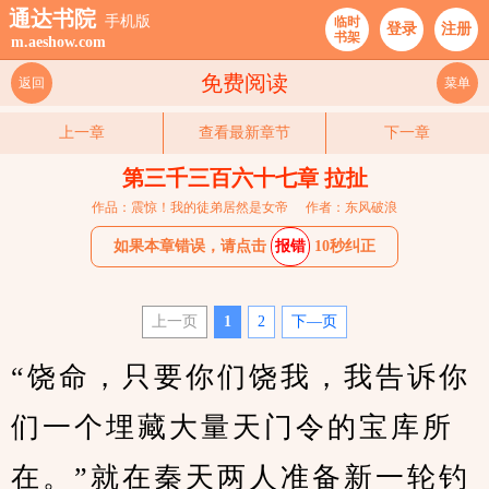
通达书院
手机版
临时
登录
注册
书架
m.aeshow.com
免费阅读
返回
菜单
上一章
查看最新章节
下一章
第三千三百六十七章 拉扯
作品：震惊！我的徒弟居然是女帝
作者：东风破浪
如果本章错误，请点击
报错
10秒纠正
上一页
1
2
下—页
“饶命，只要你们饶我，我告诉你
们一个埋藏大量天门令的宝库所
在。”就在秦天两人准备新一轮钓