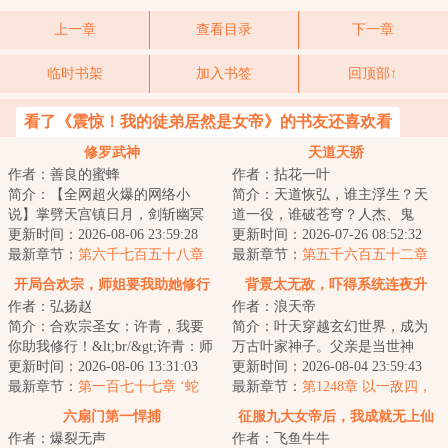
上一章
查看目录
下一章
临时书架
加入书签
回顶部↑
看了《震惊！我的徒弟居然是女帝》的书友还喜欢看
修罗武神
天道天骄
作者：善良的蜜蜂
作者：拈花一叶
简介：【全网超火爆的网络小
简介：天道恢弘，谁主浮生？天
说】掌劈天宫镇日月，剑斩幽冥
道一役，谁破苍穹？人杰、鬼
踏九霄，世间凡人万万亿，修罗
更新时间：2026-08-06 23:59:28
雄、楚翘、天骄，万载后的归
更新时间：2026-07-26 08:52:32
成神我最狂！本天...
最新章节：
第六千七百五十八章
来，再踏归家路，再...
最新章节：
第五千六百五十二章
这里，到底是何地？
传承和偶遇！下
开局合欢宗，师姐要我助她修行
背景太无敌，吓得系统连夜升
作者：弘扬赵
作者：浪天帝
级！
简介：合欢宗圣女：许青，我要
简介：叶天穿越玄幻世界，成为
你助我修行！&lt;br/&gt;许青：师
万古叶家神子。父亲是当世神
姐……你扒我衣服作甚！？
更新时间：2026-08-06 13:31:03
帝，冠绝天下，镇压八荒。母亲
更新时间：2026-08-04 23:59:43
&lt;br/&gt;崛起...
最新章节：
第一百七十七章 ‘蛇
是瑶池圣主，统御...
最新章节：
第1248章 以一敌四，
山’！
皆为怪胎，不过虚妄！
六扇门第一悍捕
征服九大女帝后，我成就无上仙
作者：爆裂无声
作者：飞鱼牛牛
帝！