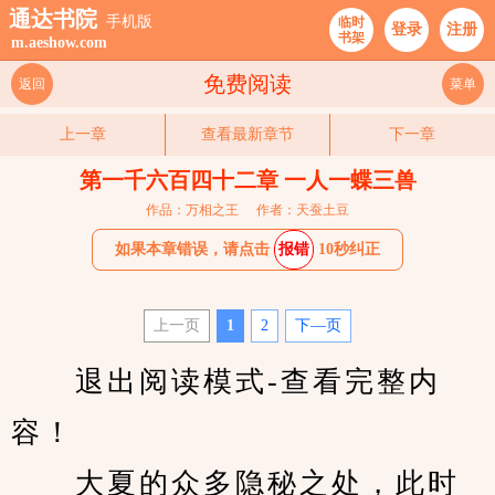
通达书院
手机版
临时
登录
注册
书架
m.aeshow.com
免费阅读
返回
菜单
上一章
查看最新章节
下一章
第一千六百四十二章 一人一蝶三兽
作品：万相之王
作者：天蚕土豆
如果本章错误，请点击
报错
10秒纠正
上一页
1
2
下—页
　　退出阅读模式-查看完整内
容！
　　大夏的众多隐秘之处，此时