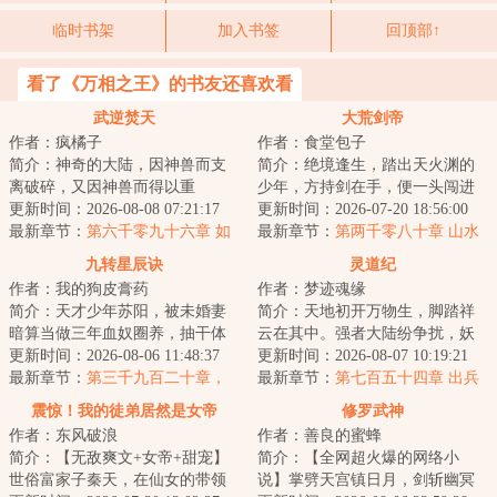
临时书架
加入书签
回顶部↑
看了《万相之王》的书友还喜欢看
武逆焚天
大荒剑帝
作者：疯橘子
作者：食堂包子
简介：神奇的大陆，因神兽而支
简介：绝境逢生，踏出天火渊的
离破碎，又因神兽而得以重
少年，方持剑在手，便一头闯进
生！！各方势力追寻多年的重宝
更新时间：2026-08-08 07:21:17
这场天地大劫！纵剑斩荆棘，苍
更新时间：2026-07-20 18:56:00
出世，一场腥风血雨...
最新章节：
第六千零九十六章 如
穹染血时，且斗...
最新章节：
第两千零八十章 山水
何面对
元精
九转星辰诀
灵道纪
作者：我的狗皮膏药
作者：梦迹魂缘
简介：天才少年苏阳，被未婚妻
简介：天地初开万物生，脚踏祥
暗算当做三年血奴圈养，抽干体
云在其中。强者大陆纷争扰，妖
内至尊血脉，挑断手脚筋丢弃妖
更新时间：2026-08-06 11:48:37
魔鬼神比神通。血染三界争第
更新时间：2026-08-07 10:19:21
兽山脉，等待死...
最新章节：
第三千九百二十章，
一，隐世仙人悲众...
最新章节：
第七百五十四章 出兵
折翼的创世黑暗魔神！
联北
震惊！我的徒弟居然是女帝
修罗武神
作者：东风破浪
作者：善良的蜜蜂
简介：【无敌爽文+女帝+甜宠】
简介：【全网超火爆的网络小
世俗富家子秦天，在仙女的带领
说】掌劈天宫镇日月，剑斩幽冥