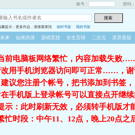
账号：
密码
温馨提示：更多作品，请搜索查找
临时书架
我的书架
未来
仙侠武侠
游戏竞技
女生言情
二次元
灵异悬疑
当前电脑板网络繁忙，内容加载失败…
请改用手机浏览器访问即可正常……，谢
建议您注册个帐号，把书添加到书签，
后在手机版上登录帐号可以直接点开继续
提示：此时刷新无效，必须转手机版才
繁忙时段：中午11、12点，晚上20点之