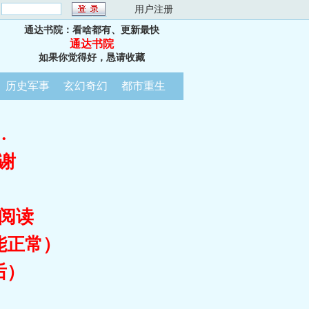
：
用户注册
通达书院：看啥都有、更新最快
通达书院
如果你觉得好，恳请收藏
历史军事
玄幻奇幻
都市重生
…
谢
阅读
能正常）
后）