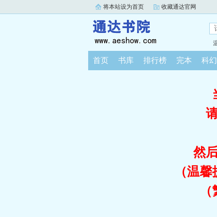
将本站设为首页
收藏通达官网
首页
书库
排行榜
完本
科幻
然
（温馨
（