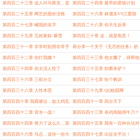
第四百二十三章 这人叫马斯克，是
第四百二十四章 最早的星链计划
个骗子。
第四百二十五章 网艺的股价没救
第四百二十六章 林晟东VS江爱国
了？
第四百二十七章 喊我的名字
第四百二十八章 你天生反骨
第四百二十九章 五姓家奴-暴雪
第四百三十章 这，就是电竞！
第四百三十一章 非常时刻用非常手
再分享一个关于《无尽的任务》的
段
故事
第四百三十二章 你打我撒？
第四百三十三章 他太飘了，得帮他
摁摁。
第四百三十四章 你太没人性了
第四百三十五章 卸磨杀驴？
第四百三十六章 三权分立
第四百三十七章 给个教训
第四百三十八章 人性本恶
第四百三十九章 QQ校园网
第四百四十章 我观诸位，如土鸡瓦
第四百四十一章 四分天下
犬耳。
第四百四十二章 背水一战！
第四百四十三章 杀鸡焉能用牛刀？
第四百四十四章 努力了这么久，原
第四百四十五章 我有一百种办法对
来是个屁。
付你
第四百四十六章 马总，送你一份大
第四百四十七章 出征全平台！