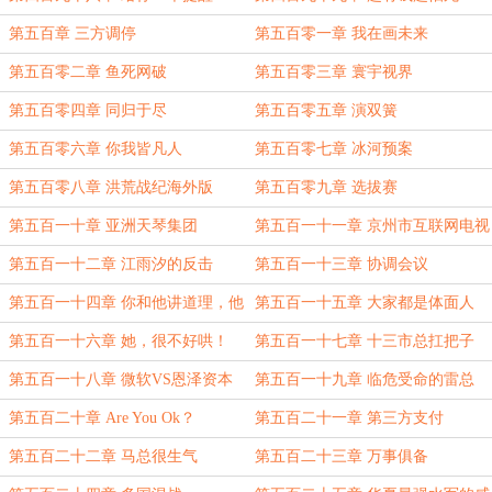
第五百章 三方调停
第五百零一章 我在画未来
第五百零二章 鱼死网破
第五百零三章 寰宇视界
第五百零四章 同归于尽
第五百零五章 演双簧
第五百零六章 你我皆凡人
第五百零七章 冰河预案
第五百零八章 洪荒战纪海外版
第五百零九章 选拔赛
第五百一十章 亚洲天琴集团
第五百一十一章 京州市互联网电视
台
第五百一十二章 江雨汐的反击
第五百一十三章 协调会议
第五百一十四章 你和他讲道理，他
第五百一十五章 大家都是体面人
就耍流氓。
第五百一十六章 她，很不好哄！
第五百一十七章 十三市总扛把子
第五百一十八章 微软VS恩泽资本
第五百一十九章 临危受命的雷总
第五百二十章 Are You Ok？
第五百二十一章 第三方支付
第五百二十二章 马总很生气
第五百二十三章 万事俱备