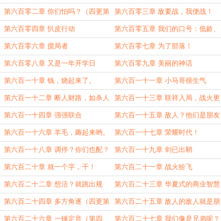
更！）
更！）
第六百零二章 你们怕吗？（四更第
第六百零三章 敌要战，我便战！
三更！）
（第四更）
第六百零四章 扒皮行动
第六百零五章 我们的口号：低龄、
幼稚、非主流！
第六百零六章 搅局者
第六百零七章 为了部落！
第六百零八章 又是一年开学日
第六百零九章 美丽的神话
第六百一十章 钱，烧起来了。
第六百一十一章 小马哥很生气
第六百一十二章 断人财路，如杀人
第六百一十三章 联祥入局，战火更
父母。
盛。
第六百一十四章 强强联合
第六百一十五章 敌人？他们是朋友
啊。
第六百一十六章 羊毛，薅起来哟。
第六百一十七章 荣耀时代！
第六百一十八章 调停？你们也配？
第六百一十九章 剑已出鞘
第六百二十章 就一个字，干！
第六百二十一章 战火纷飞
第六百二十二章 想活？就跳出规
第六百二十三章 华夏式的商业智慧
则。
（四更第一更）
第六百二十四章 多方角逐（四更第
第六百二十五章 敌人的敌人就是朋
二更）
友
第六百二十六章 一锤定音（第四
第六百二十七章 我们像是兄弟呢？