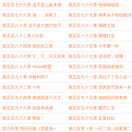
第五百七十六章 这不是心血来潮
第五百七十七章 哒哒哒哒哒……
第五百七十八章 崩……崩坏了。
第五百七十九章 商界从不相信眼泪
第五百八十章 这不是大炮打蚊子
第五百八十一章 巅峰之战
吗？
第五百八十二章 C计划
第五百八十三章 降维打击
第五百八十四章 疯狂的三星
第五百八十五章 十年磨一剑
第五百八十六章 它，它，它又回来
第五百八十七章 进击吧，荣耀！
了。
第五百八十八章 Wintel联盟
第五百八十九章 听我说谢谢你……
第五百九十章 你被利用了
第五百九十一章 我过不了良心这一
关
第五百九十二章 十年
第五百九十三章 歪风邪气得杀一杀
了
第五百九十四章 真他妈是个天才。
第五百九十五章 他的招式很奇葩
第五百九十六章 知道和选择
第五百九十七章 图穷匕见
第五百九十八章 降临！
第五百九十九章 反复拉扯
第六百章 投石问路（四更第一
第六百零一章 一石二鸟（四更第二