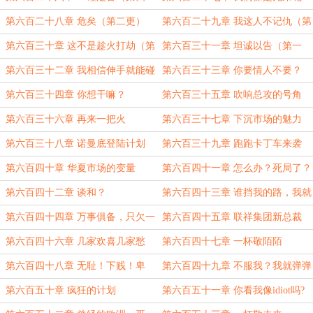
更！）
（四更第一更）
第六百二十八章 危矣（第二更）
第六百二十九章 我这人不记仇（第
三更！）
第六百三十章 这不是趁火打劫（第
第六百三十一章 坦诚以告（第一
四更）
更）
第六百三十二章 我相信伸手就能碰
第六百三十三章 你要情人不要？
到天
（第三更）
第六百三十四章 你想干嘛？
第六百三十五章 吹响总攻的号角
第六百三十六章 再来一把火
第六百三十七章 下沉市场的魅力
第六百三十八章 诺曼底登陆计划
第六百三十九章 跑跑卡丁车来袭
第六百四十章 华夏市场的变量
第六百四十一章 怎么办？死局了？
第六百四十二章 谈和？
第六百四十三章 谁挡我的路，我就
要谁死！
第六百四十四章 万事俱备，只欠一
第六百四十五章 联祥集团新总裁
炮。
第六百四十六章 几家欢喜几家愁
第六百四十七章 一杯敬陌陌
第六百四十八章 无耻！下贱！卑
第六百四十九章 不服我？我就弹弹
鄙！
弹！
第六百五十章 疯狂的计划
第六百五十一章 你看我像idiot吗?