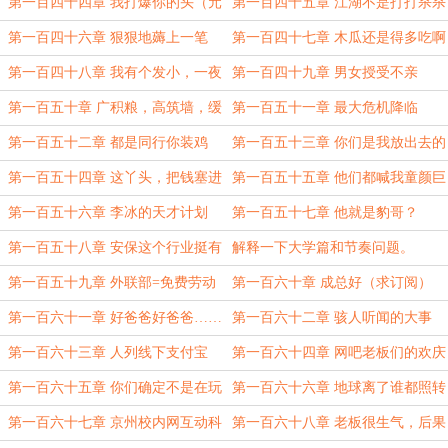
软？晚了！（第2更）
电脑！
第一百四十四章 我打爆你的头（元
第一百四十五章 江湖不是打打杀杀
旦快乐！）
（元旦快乐！）
第一百四十六章 狠狠地薅上一笔
第一百四十七章 木瓜还是得多吃啊
第一百四十八章 我有个发小，一夜
第一百四十九章 男女授受不亲
变成了穷光蛋。
第一百五十章 广积粮，高筑墙，缓
第一百五十一章 最大危机降临
称王。
第一百五十二章 都是同行你装鸡
第一百五十三章 你们是我放出去的
毛？
一群狼
第一百五十四章 这丫头，把钱塞进
第一百五十五章 他们都喊我童颜巨
了裤袜。
第一百五十六章 李冰的天才计划
第一百五十七章 他就是豹哥？
第一百五十八章 安保这个行业挺有
解释一下大学篇和节奏问题。
前途
第一百五十九章 外联部=免费劳动
第一百六十章 成总好（求订阅）
力？（3K小章）
第一百六十一章 好爸爸好爸爸……
第一百六十二章 骇人听闻的大事
（求订阅）
件！（求订阅）
第一百六十三章 人列线下支付宝
第一百六十四章 网吧老板们的欢庆
（求订阅）
日（求订阅）
第一百六十五章 你们确定不是在玩
第一百六十六章 地球离了谁都照转
笑？(求订阅)
（求订阅）
第一百六十七章 京州校内网互动科
第一百六十八章 老板很生气，后果