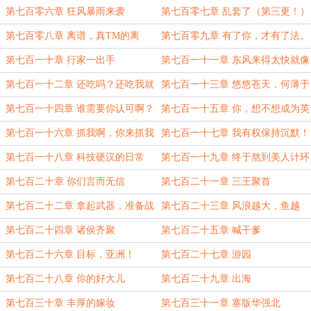
第七百零六章 狂风暴雨来袭
第七百零七章 乱套了（第三更！）
第七百零八章 离谱，真TM的离
第七百零九章 有了你，才有了法。
谱！
第七百一十章 行家一出手
第七百一十一章 东风来得太快就像
龙卷风
第七百一十二章 还吃吗？还吃我就
第七百一十三章 悠悠苍天，何薄于
把锅端走了。
我。
第七百一十四章 谁需要你认可啊？
第七百一十五章 你，想不想成为英
雄？
第七百一十六章 抓我啊，你来抓我
第七百一十七章 我有权保持沉默！
啊。
第七百一十八章 科技硬汉的日常
第七百一十九章 终于熬到美人计环
节了
第七百二十章 你们言而无信
第七百二十一章 三王聚首
第七百二十二章 拿起武器，准备战
第七百二十三章 风浪越大，鱼越
斗。
贵。
第七百二十四章 诸侯齐聚
第七百二十五章 喊干爹
第七百二十六章 目标，亚洲！
第七百二十七章 游园
第七百二十八章 你的好大儿
第七百二十九章 出海
第七百三十章 丰厚的嫁妆
第七百三十一章 寨版华强北