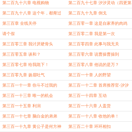
信。
第二百九十六章 电视购物
第二百九十七章 汐汐灵动（四更第
一更，求月票）
第二百九十八章 这个年，都甭过
第二百九十九章 倒戈
了！
第三百章 全线关停
第三百零一章 这是自家养的肉鸡
请个假
第三百零二章 我是第一次
第三百零三章 我讨厌硬骨头
第三百零四章 此事与我无关
第三百零五章 谈和？
第三百零六章 说曹操曹操到
第三百零七章 给我跪下！
第三百零八章 他说的是万？
第三百零九章 扬眉吐气
第三百一十章 人的野望
第三百一十一章 你斗不过我的
第三百一十二章 首席推荐官-汐汐
第三百一十三章 唯一的机会
第三百一十四章 互动
第三百一十五章 利润
第三百一十六章 人盖货
第三百一十七章 脑白金的弟弟
第三百一十八章 收他的单！
第三百一十九章 黄公子是何方神
第三百二十章 环环相扣