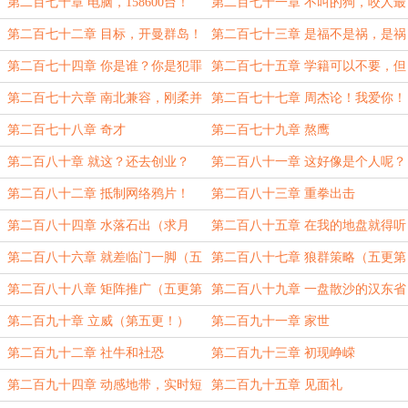
更第一更！）
底！（第二更！）
第二百七十章 电脑，158600台！
第二百七十一章 不叫的狗，咬人最
（第三更）
凶。（第四更！）
第二百七十二章 目标，开曼群岛！
第二百七十三章 是福不是祸，是祸
躲不过。
第二百七十四章 你是谁？你是犯罪
第二百七十五章 学籍可以不要，但
嫌疑人！
清白不能不要。
第二百七十六章 南北兼容，刚柔并
第二百七十七章 周杰论！我爱你！
济。
第二百七十八章 奇才
第二百七十九章 熬鹰
第二百八十章 就这？还去创业？
第二百八十一章 这好像是个人呢？
第二百八十二章 抵制网络鸦片！
第二百八十三章 重拳出击
第二百八十四章 水落石出（求月
第二百八十五章 在我的地盘就得听
票）
我嘚儿（求月票）
第二百八十六章 就差临门一脚（五
第二百八十七章 狼群策略（五更第
更第一更！）
二更！）
第二百八十八章 矩阵推广（五更第
第二百八十九章 一盘散沙的汉东省
三更！）
（五更第四更！）
第二百九十章 立威（第五更！）
第二百九十一章 家世
第二百九十二章 社牛和社恐
第二百九十三章 初现峥嵘
第二百九十四章 动感地带，实时短
第二百九十五章 见面礼