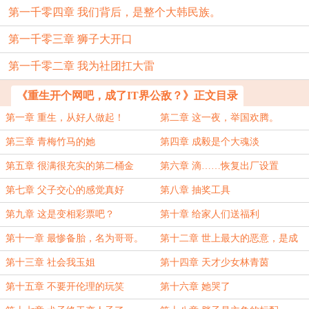
第一千零四章 我们背后，是整个大韩民族。
第一千零三章 狮子大开口
第一千零二章 我为社团扛大雷
《重生开个网吧，成了IT界公敌？》正文目录
第一章 重生，从好人做起！
第二章 这一夜，举国欢腾。
第三章 青梅竹马的她
第四章 成毅是个大魂淡
第五章 很满很充实的第二桶金
第六章 滴……恢复出厂设置
第七章 父子交心的感觉真好
第八章 抽奖工具
第九章 这是变相彩票吧？
第十章 给家人们送福利
第十一章 最惨备胎，名为哥哥。
第十二章 世上最大的恶意，是成
见。
第十三章 社会我玉姐
第十四章 天才少女林青茵
第十五章 不要开伦理的玩笑
第十六章 她哭了