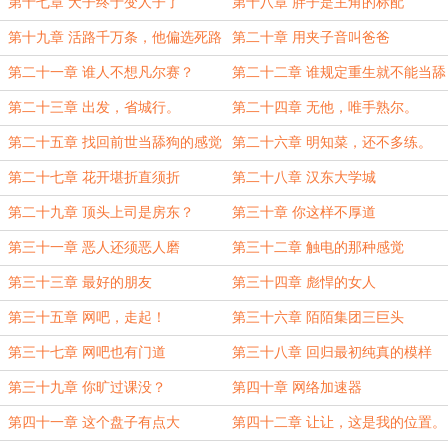
第十七章 犬子终于变人子了
第十八章 胖子是主角的标配
第十九章 活路千万条，他偏选死路
第二十章 用夹子音叫爸爸
第二十一章 谁人不想凡尔赛？
第二十二章 谁规定重生就不能当舔
狗了？
第二十三章 出发，省城行。
第二十四章 无他，唯手熟尔。
第二十五章 找回前世当舔狗的感觉
第二十六章 明知菜，还不多练。
第二十七章 花开堪折直须折
第二十八章 汉东大学城
第二十九章 顶头上司是房东？
第三十章 你这样不厚道
第三十一章 恶人还须恶人磨
第三十二章 触电的那种感觉
第三十三章 最好的朋友
第三十四章 彪悍的女人
第三十五章 网吧，走起！
第三十六章 陌陌集团三巨头
第三十七章 网吧也有门道
第三十八章 回归最初纯真的模样
第三十九章 你旷过课没？
第四十章 网络加速器
第四十一章 这个盘子有点大
第四十二章 让让，这是我的位置。