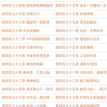
子？
第四百七十四章 陌陌系统网吧版本
第四百七十五章 道高一尺魔高一丈
第四百七十六章 共商大计
第四百七十七章 饥饿营销
第四百七十八章 崛起吧！陌陌系
第四百七十九章 雷总的建议
统！
第四百八十章 浑水摸微软
第四百八十一章 拉扯，不停的拉
扯。
第四百八十二章 WPS的移动版权
第四百八十三章 微软的小反击
第四百八十四章 记者招待会
第四百八十五章 此夜难眠
第四百八十六章 为改变世界而来
第四百八十七章 工业软件库
第四百八十八章 微软的制裁
第四百八十九章 成毅XP系统
第四百九十章 再回首，已至山巅。
第四百九十一章 没我允许，谁敢登
报？
第四百九十二章 俩俩相忘
第四百九十三章 联江集团内讧
第四百九十四章 再见黄公子（新月
第四百九十五章 燎原计划！（新月
求月票0.0）
求月票0.0）
第四百九十六章 对不起，我们错
第四百九十七章 杜雨生又双叒叕住
了！
院了
第四百九十八章 给你一个提醒
第四百九十九章 越有钱越怕死