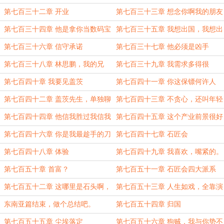
第七百三十二章 开业
第七百三十三章 想念你啊我的朋友
第七百三十四章 他是拿你当数码宝
第七百三十五章 我想出国，我想出
贝了
国啊。
第七百三十六章 信守承诺
第七百三十七章 他必须是凶手
第七百三十八章 林思鹏，我的兄
第七百三十九章 我需求多得很
弟。
第七百四十章 我要见盖茨
第七百四十一章 你这保镖何许人
也？
第七百四十二章 盖茨先生，单独聊
第七百四十三章 不贪心，还叫年轻
聊？
人吗？
第七百四十四章 他信我胜过我信我
第七百四十五章 这个产业前景很好
的嘛
第七百四十六章 你是我最趁手的刀
第七百四十七章 石匠会
第七百四十八章 体验
第七百四十九章 我喜欢，嘴紧的。
第七百五十章 首富？
第七百五十一章 石匠会四大派系
第七百五十二章 这哪里是石头啊，
第七百五十三章 人生如戏，全靠演
这是散沙。
技。
东南亚篇结束，做个总结吧。
第七百五十四章 归国
第七百五十五章 尘埃落定
第七百五十六章 狗贼，我与你势不