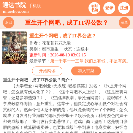
通达书院
手机版
临时
登录
注册
书架
m.aeshow.com
重生开个网吧，成了IT界公敌？
返回
菜单
重生开个网吧，成了IT界公敌？
作者：花花花花花光啦
类别：都市重生
状态：连载中
更新时间：2026-08-10 03:02:15
最新章节：
第一千零一十三章 我们是有钱，不是有病。
开始阅读
加入书架
重生开个网吧，成了IT界公敌？简介：
【大学恋爱+网吧创业+无系统+轻松搞笑】别名：《只是开个网
吧，怎么就有伤风化了？》、《这个网吧不太正经》、《这是应聘网
管，还是参加选秀？》、《空姐辞职潮，争抢当网管》。流氓软件大
亨成毅临终悔悟，意外重生。这辈子，他决定洗心革面做个对社会有
贡献的人。然而令他困惑不解的是，他只是低调的开了个网吧，怎么
就成了引发各行业海啸的那只扑棱蛾子？娱乐会所：稍有姿色的妹子
都去成毅那了，我们改行卖老葱得了。游戏厂商：垄断！这是明目张
胆的垄断！就算砸锅卖铁，也要和成毅斗争到底！电商卖家：好怀念