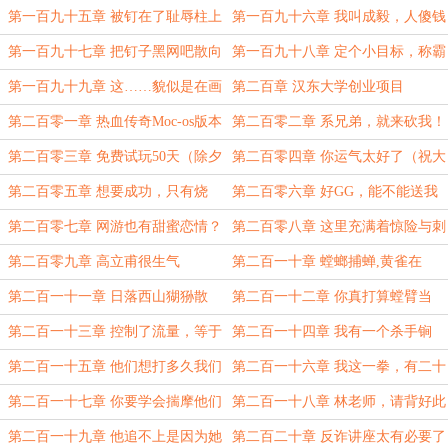
之作！
传说
第一百九十五章 被钉在了耻辱柱上
第一百九十六章 我叫成毅，人傻钱
多。
第一百九十七章 把钉子黑网吧散向
第一百九十八章 定个小目标，称霸
全国
汉东！
第一百九十九章 这……貌似是在画
第二百章 汉东大学创业项目
饼吧？
第二百零一章 热血传奇Moc-os版本
第二百零二章 系兄弟，就来砍我！
源码
（除夕快乐！）
第二百零三章 免费试玩50天（除夕
第二百零四章 你运气太好了（祝大
快乐！）
家春节快乐！）
第二百零五章 想要成功，只有烧
第二百零六章 好GG，能不能送我
钱。
件装备？
第二百零七章 网游也有甜蜜恋情？
第二百零八章 这里充满着惊险与刺
激
第二百零九章 高立甫很生气
第二百一十章 螳螂捕蝉,黄雀在
后！（斗胆求月票，三更第一更！）
第二百一十一章 日落西山猢狲散
第二百一十二章 你真打算螳臂当
（求月票，三更第二更！）
车？（第三更！）
第二百一十三章 控制了流量，等于
第二百一十四章 我有一个杀手锏
控制了世界！（求月票，三更第一
（三更第二更！）
第二百一十五章 他们想打多久我们
第二百一十六章 我这一拳，有二十
更！）
就打多久（补昨天的第三更！）
三年的功力！（三更第一更！）
第二百一十七章 你要学会揣摩他们
第二百一十八章 林老师，请背好此
的心理（三更第二更！）
锅。（补昨天第三更！）
第二百一十九章 他追不上是因为她
第二百二十章 反诈讲座太有必要了