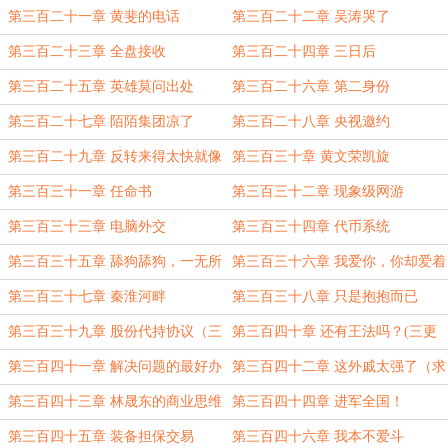
圣？
第三百二十一章 黄斐的电话
第三百二十二章 吴涛哭了
第三百二十三章 全盘接收
第三百二十四章 三日后
第三百二十五章 英雄莫问出处
第三百二十六章 第二身份
第三百二十七章 陌陌集团凉了
第三百二十八章 央视邀约
第三百二十九章 反转来得太快就像
第三百三十章 黄文荣凯旋
龙卷风
第三百三十一章 任命书
第三百三十二章 现象级网游
第三百三十三章 电脑外交
第三百三十四章 代币系统
第三百三十五章 舔狗舔狗，一无所
第三百三十六章 我爱你，你却爱着
有！
他。
第三百三十七章 秦淮河畔
第三百三十八章 只是抱抱而已
第三百三十九章 股份代持协议（三
第三百四十章 还有王法吗？(三更
更第一更！）
第二更！)
第三百四十一章 解决问题的最好办
第三百四十二章 这外戚太强了（求
法
月票）
第三百四十三章 林晟东的商业思维
第三百四十四章 进军全国！
（求月票）
第三百四十五章 装备担保交易
第三百四十六章 我本不爱斗