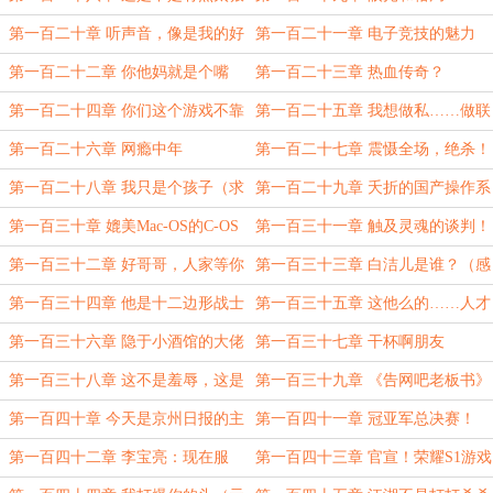
了？
第一百二十章 听声音，像是我的好
第一百二十一章 电子竞技的魅力
大儿。
第一百二十二章 你他妈就是个嘴
第一百二十三章 热血传奇？
炮！
第一百二十四章 你们这个游戏不靠
第一百二十五章 我想做私……做联
谱啊
运
第一百二十六章 网瘾中年
第一百二十七章 震慑全场，绝杀！
第一百二十八章 我只是个孩子（求
第一百二十九章 夭折的国产操作系
追读）
统
第一百三十章 媲美Mac-OS的C-OS
第一百三十一章 触及灵魂的谈判！
第一百三十二章 好哥哥，人家等你
第一百三十三章 白洁儿是谁？（感
哟。
谢大家的月票！这几天加更！）
第一百三十四章 他是十二边形战士
第一百三十五章 这他么的……人才
（4更第2更！）
啊？（4更第3更）
第一百三十六章 隐于小酒馆的大佬
第一百三十七章 干杯啊朋友
（第4更）
第一百三十八章 这不是羞辱，这是
第一百三十九章 《告网吧老板书》
践踏。
第一百四十章 今天是京州日报的主
第一百四十一章 冠亚军总决赛！
场（第四更）
第一百四十二章 李宝亮：现在服
第一百四十三章 官宣！荣耀S1游戏