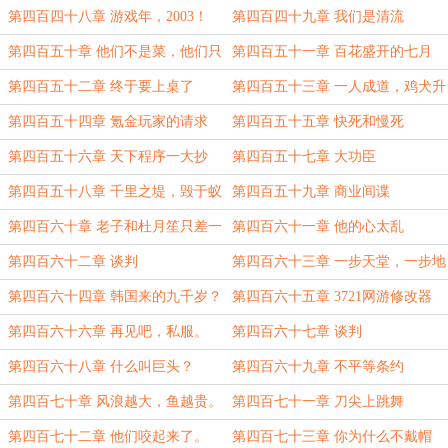
礼。
第四百四十八章 游戏年，2003！
第四百四十九章 我们是清流
第四百五十章 他们不是菜，他们只
第四百五十一章 百花盛开的七月
是坏。
第四百五十二章 终于要上桌了
第四百五十三章 一人成道，鸡犬升
天。
第四百五十四章 氪金玩家的请求
第四百五十五章 快死和慢死
第四百五十六章 天下程序一大抄
第四百五十七章 大功臣
第四百五十八章 千里之堤，毁于蚁
第四百五十九章 商业间谍
穴。
第四百六十章 老子和杜月笙只差一
第四百六十一章 他的心太乱
个字
第四百六十二章 谈判
第四百六十三章 一步天堂，一步地
狱。
第四百六十四章 韩国来的九千岁？
第四百六十五章 3721网游修改器
第四百六十六章 再见吧，私服。
第四百六十七章 谈判
第四百六十八章 什么叫巨头？
第四百六十九章 不平等条约
第四百七十章 风浪越大，鱼越贵。
第四百七十一章 刀尖上跳舞
第四百七十二章 他们咬起来了。
第四百七十三章 你为什么不戴帽