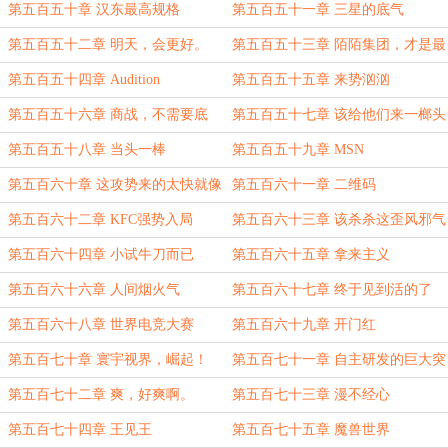
第五百五十章 汉东最高规格
第五百五十一章 三星的底气
第五百五十二章 明天，会更好。
第五百五十三章 陌陌集团，才是最
屌的！
第五百五十四章 Audition
第五百五十五章 来势汹汹
第五百五十六章 商战，不需要底
第五百五十七章 该给他们来一榔头
线。
了
第五百五十八章 当头一棒
第五百五十九章 MSN
第五百六十章 这攻势来的太快就像
第五百六十一章 二维码
龙卷风
第五百六十二章 KFC强势入局
第五百六十三章 该杀杀这歪风邪气
了
第五百六十四章 小试牛刀而已
第五百六十五章 拿来主义
第五百六十六章 人间烟火气
第五百六十七章 终于见到活的了
第五百六十八章 世界电竞大赛
第五百六十九章 开门红
第五百七十章 寰宇视界，崛起！
第五百七十一章 自主研发的巨大突
破
第五百七十二章 爽，好爽啊。
第五百七十三章 漫不经心
第五百七十四章 王见王
第五百七十五章 魔兽世界