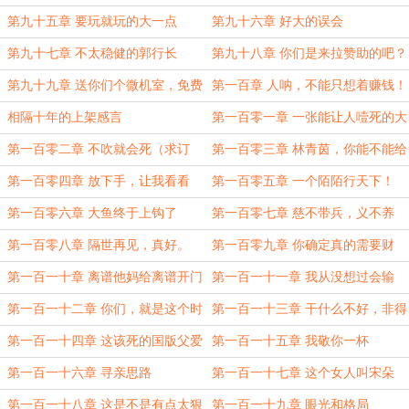
第九十五章 要玩就玩的大一点
第九十六章 好大的误会
第九十七章 不太稳健的郭行长
第九十八章 你们是来拉赞助的吧？
第九十九章 送你们个微机室，免费
第一百章 人呐，不能只想着赚钱！
的。
相隔十年的上架感言
第一百零一章 一张能让人噎死的大
饼（求订阅）
第一百零二章 不吹就会死（求订
第一百零三章 林青茵，你能不能给
阅！）
我当回模特？（求订阅）
第一百零四章 放下手，让我看看
第一百零五章 一个陌陌行天下！
（求订阅）
（求订阅！）
第一百零六章 大鱼终于上钩了
第一百零七章 慈不带兵，义不养
财！
第一百零八章 隔世再见，真好。
第一百零九章 你确定真的需要财
务？
第一百一十章 离谱他妈给离谱开门
第一百一十一章 我从没想过会输
（求追读）
第一百一十二章 你们，就是这个时
第一百一十三章 干什么不好，非得
代的名字！
干传销？
第一百一十四章 这该死的国版父爱
第一百一十五章 我敬你一杯
第一百一十六章 寻亲思路
第一百一十七章 这个女人叫宋朵
第一百一十八章 这是不是有点太狠
第一百一十九章 眼光和格局