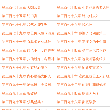
人呐！
第三百七十三章 大咖云集
第三百七十四章 小菜鸡最需要人呵
护了
第三百七十五章 鸿门宴
第三百七十六章 针尖对麦芒
第三百七十七章 和气才能生财
第三百七十八章 脱机挂
第三百七十九章 钱是男人胆（四更
第三百八十章 你输了（四更第二
第一更！）
更！）
第三百八十一章 有其师必有其徒！
第三百八十二章 罗深义的小心思
（四更第三更！）
（第四更！）
第三百八十三章 想也不行，想也有
第三百八十四章 少年意气强不羁
罪！
第三百八十五章 八仙过海，各显神
第三百八十六章 这就叫舔狗经济
通。
（补凌晨的更新）
第三百八十七章 他有疑心病？
第三百八十八章 她要变富婆？
第三百八十九章 内心最强大的人
第三百九十章 这简直就是圣人行径
第三百九十一章 测试日，决裂日。
第三百九十二章 他想让我帮他擦
腚？
第三百九十三章 板砖榜
第三百九十四章 指鹿为马？
第三百九十五章 颁奖盛典！
第三百九十六章 彻底翻脸