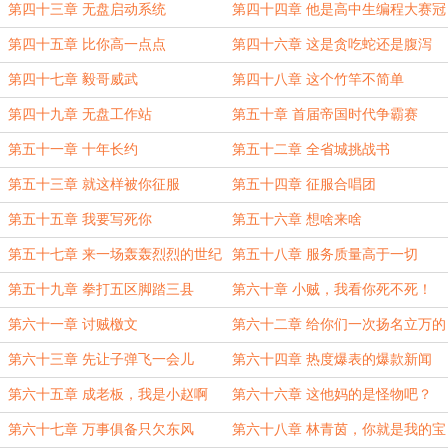
第四十三章 无盘启动系统
第四十四章 他是高中生编程大赛冠
军？
第四十五章 比你高一点点
第四十六章 这是贪吃蛇还是腹泻
蛇？
第四十七章 毅哥威武
第四十八章 这个竹竿不简单
第四十九章 无盘工作站
第五十章 首届帝国时代争霸赛
第五十一章 十年长约
第五十二章 全省城挑战书
第五十三章 就这样被你征服
第五十四章 征服合唱团
第五十五章 我要写死你
第五十六章 想啥来啥
第五十七章 来一场轰轰烈烈的世纪
第五十八章 服务质量高于一切
比赛吧
第五十九章 拳打五区脚踏三县
第六十章 小贼，我看你死不死！
第六十一章 讨贼檄文
第六十二章 给你们一次扬名立万的
机会！
第六十三章 先让子弹飞一会儿
第六十四章 热度爆表的爆款新闻
第六十五章 成老板，我是小赵啊
第六十六章 这他妈的是怪物吧？
第六十七章 万事俱备只欠东风
第六十八章 林青茵，你就是我的宝