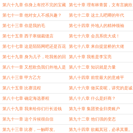
藏
第六十九章 你身上有挖不完的宝藏
第七十章 理有林青茵，文有言婉欣
第七十一章 他对女人不感兴趣？
第七十二章 这土儿吧唧的年代
第七十三章 你是我的毛
第七十四章 外地人的精神领袖
第七十五章 西子寒烟裁缝店
第七十六章 会员系统大成！
第七十七章 这是陌陌网吧还是百花
第七十八章 来自提篮桥的大佬
茶社？
第七十九章 身为儿子，吃我爸的回
第八十章 我爸是李宝亮
扣怎么了？
第八十一章 又想欺负我们外地人是
第八十二章 知识就是力量
吧？
第八十三章 甲方乙方
第八十四章 前世最大的意难平
第八十五章 比赛流程
第八十六章 做买卖呢，讲究的是诚
信。
第八十七章 确定海选赛程
第八十八章 什么是奸商？
第八十九章 我来给你们行长送钱
第九十章 集团资金归类账户
第九十一章 这个斥候很自信
第九十二章 他们强的变态
第九十三章 比赛，一触即发。
第九十四章 欲戴其冠，必承其重。