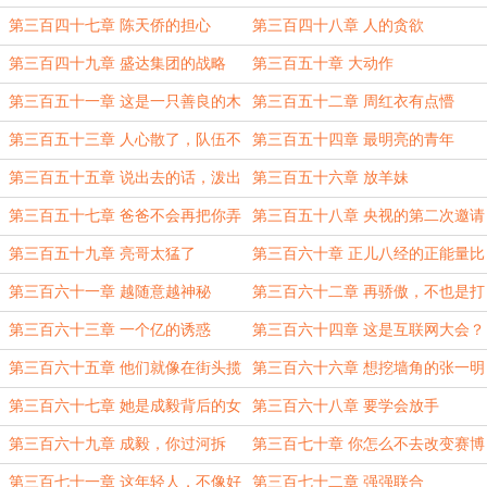
第三百四十七章 陈天侨的担心
第三百四十八章 人的贪欲
第三百四十九章 盛达集团的战略
第三百五十章 大动作
第三百五十一章 这是一只善良的木
第三百五十二章 周红衣有点懵
马
第三百五十三章 人心散了，队伍不
第三百五十四章 最明亮的青年
好带了。
第三百五十五章 说出去的话，泼出
第三百五十六章 放羊妹
去的水。
第三百五十七章 爸爸不会再把你弄
第三百五十八章 央视的第二次邀请
丢了
第三百五十九章 亮哥太猛了
第三百六十章 正儿八经的正能量比
赛
第三百六十一章 越随意越神秘
第三百六十二章 再骄傲，不也是打
工人？
第三百六十三章 一个亿的诱惑
第三百六十四章 这是互联网大会？
第三百六十五章 他们就像在街头揽
第三百六十六章 想挖墙角的张一明
客
第三百六十七章 她是成毅背后的女
第三百六十八章 要学会放手
人?
第三百六十九章 成毅，你过河拆
第三百七十章 你怎么不去改变赛博
桥！
坦呢？
第三百七十一章 这年轻人，不像好
第三百七十二章 强强联合