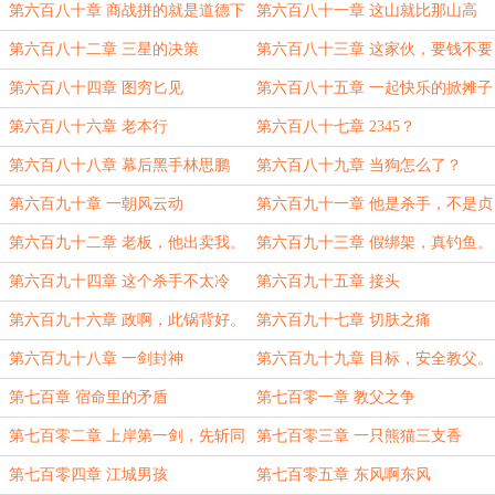
第六百八十章 商战拼的就是道德下
第六百八十一章 这山就比那山高
限
第六百八十二章 三星的决策
第六百八十三章 这家伙，要钱不要
命。
第六百八十四章 图穷匕见
第六百八十五章 一起快乐的掀摊子
第六百八十六章 老本行
第六百八十七章 2345？
第六百八十八章 幕后黑手林思鹏
第六百八十九章 当狗怎么了？
第六百九十章 一朝风云动
第六百九十一章 他是杀手，不是贞
子。
第六百九十二章 老板，他出卖我。
第六百九十三章 假绑架，真钓鱼。
第六百九十四章 这个杀手不太冷
第六百九十五章 接头
第六百九十六章 政啊，此锅背好。
第六百九十七章 切肤之痛
第六百九十八章 一剑封神
第六百九十九章 目标，安全教父。
第七百章 宿命里的矛盾
第七百零一章 教父之争
第七百零二章 上岸第一剑，先斩同
第七百零三章 一只熊猫三支香
路人。
第七百零四章 江城男孩
第七百零五章 东风啊东风