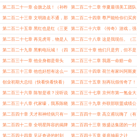
不想等（三更第一更！）
（三更第二更！）
第二百二十一章 会旗之战！（补昨
第二百二十二章 华夏最强美工团队
天一更）
（三更第一更）
第二百二十三章 文明路走不通，那
第二百二十四章 尊严能给你们买房
咱就走偏门。（三更第二更！）
吗？（补昨天的一更！）
第二百二十五章 黑红也是红（三更
第二百二十六章 《传奇》游戏，强
第一更！）
势来袭！
第二百二十七章 再见虎哥，物是人
第二百二十八章 这是我现任。（三
非。（补昨天的一更！）
更第一更）
第二百二十九章 黑豹电玩城！（四
第二百三十章 他们只是穷，但不是
更第一更！）
怂！（四更第二更！）
第二百三十一章 他全身都是骨头
第二百三十二章 我愿一命赔一命
（四更第三更！）
（第四更！）
第二百三十三章 他也好想有这么一
第二百三十四章 荷兰有家叫阿斯麦
个朋友（三更第一更！）
的公司
创业初期大总结（快看快看快看）
第二百三十五章 别再玩假传奇了！
第二百三十六章 陈智是谁？没听说
第二百三十七章 京州市第一氪金大
过！（第二更）
佬（第三更）
第二百三十八章 代家嚎，我系陈晓
第二百三十九章 外联部联盟成绩公
春！（第一更）
布！（补昨天第二更！）
第二百四十章 天才和神经病只有一
第二百四十一章 高立甫玩嗨了（有
线之隔（补昨天第二更！）
2/3游戏内容，不喜可跳）
第二百四十二章 全明星阵容的揭牌
第二百四十三章 致盛达集团的一封
仪式！（第四更！）
信
第二百四十四章 见证奇迹的时刻
第二百四十五章 釜底抽薪之计