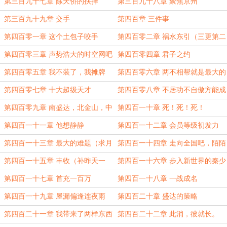
第三百九十七章 陈天侨的抉择
第三百九十八章 聚焦京州
第三百九十九章 交手
第四百章 三件事
第四百零一章 这个土包子咬手
第四百零二章 祸水东引（三更第二
更！）
第四百零三章 声势浩大的时空网吧
第四百零四章 君子之约
（求月票！）
第四百零五章 我不装了，我摊牌
第四百零六章 两不相帮就是最大的
了。
让步
第四百零七章 十大超级天才
第四百零八章 不居功不自傲方能成
事
第四百零九章 南盛达，北金山，中
第四百一十章 死！死！死！
陌陌（补昨天一更）
第四百一十一章 他想静静
第四百一十二章 会员等级初发力
第四百一十三章 最大的难题（求月
第四百一十四章 走向全国吧，陌陌
票）
网吧！
第四百一十五章 丰收（补昨天一
第四百一十六章 步入新世界的秦少
更）
第四百一十七章 首充一百万
第四百一十八章 一战成名
第四百一十九章 屋漏偏逢连夜雨
第四百二十章 盛达的策略
第四百二十一章 我带来了两样东西
第四百二十二章 此消，彼就长。