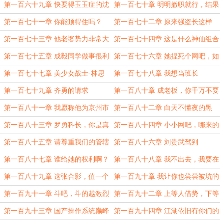
技有限公司！
很严重。
第一百六十九章 快要得玉玉症的沈
第一百七十章 明明撤职就行，结果
东兴
还给张纸。
第一百七十一章 你能顶得住吗？
第一百七十二章 原来强盗长这样
（求订阅！）
第一百七十三章 他老婆势力非常大
第一百七十四章 这是什么神仙组合
（求订阅）
啊？（求订阅）
第一百七十五章 成毅同学做事很利
第一百七十六章 她捏死个网吧，如
索呀
同捏死只臭虫。
第一百七十七章 美少女战士-林思
第一百七十八章 我想当班长
鹏
第一百七十九章 齐勇的请求
第一百八十章 成老板，你千万不要
冲动啊！
第一百八十一章 我愿称他为京州市
第一百八十二章 白天不懂夜的黑
恶人之首
第一百八十三章 罗勇科长，你是真
第一百八十四章 小小网吧，哪来的
勇啊。
底气？
第一百八十五章 请尊重我们的管辖
第一百八十六章 刘贵武驾到
权
第一百八十七章 谁给她的权利啊？
第一百八十八章 我不出去，我要在
这里过年。
第一百八十九章 这张合影，值一个
第一百九十章 我让你也尝尝被坑的
亿！
滋味
第一百九十一章 斗吧，斗的越激烈
第一百九十二章 上等人借势，下等
越好。
人求事。
第一百九十三章 国产操作系统巅峰
第一百九十四章 江湖依旧有你们的