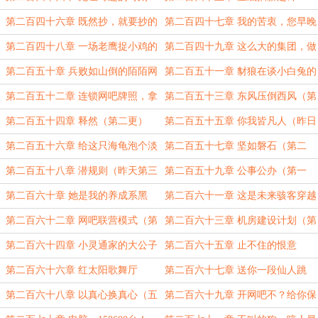
第二百四十六章 既然抄，就要抄的
第二百四十七章 我的苦衷，您早晚
理直气壮！（第一更）
会明白的。
第二百四十八章 一场老鹰捉小鸡的
第二百四十九章 这么大的集团，做
游戏
游戏商人？（第二更）
第二百五十章 兵败如山倒的陌陌网
第二百五十一章 豺狼在谈小白兔的
吧（第一更！）
安全问题（第二更）
第二百五十二章 连锁网吧牌照，拿
第二百五十三章 东风压倒西风（第
下！（第三更！）
一更）
第二百五十四章 释然（第二更）
第二百五十五章 你我皆凡人（昨日
的第三更）
第二百五十六章 给这只海龟泡个淡
第二百五十七章 坚如磐石（第二
水澡（第一更！）
更！）
第二百五十八章 潜规则（昨天第三
第二百五十九章 公事公办（第一
更！）
更）
第二百六十章 她是我的养成系黑
第二百六十一章 这是未来骇客穿越
客！
了？（补昨天三更）
第二百六十二章 网吧联营模式（第
第二百六十三章 机房建设计划（第
一更）
二更）
第二百六十四章 小灵通家的大公子
第二百六十五章 止不住的恨意
第二百六十六章 红太阳歌舞厅
第二百六十七章 送你一段仙人跳
第二百六十八章 以真心换真心（五
第二百六十九章 开网吧不？给你保