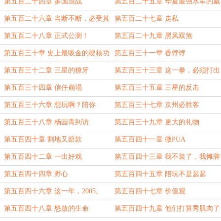
第五百二十四章 多国混战
第五百二十五章 华夏最强水军的威
力
第五百二十六章 当断不断，必受其
第五百二十七章 走私
乱。
第五百二十八章 正式公测！
第五百二十九章 黑风双煞
第五百三十章 史上最吸金的硬核功
第五百三十一章 香饽饽
能
第五百三十二章 三星的獠牙
第五百三十三章 这一拳，必须打出
去！
第五百三十四章 信任崩塌
第五百三十五章 三星的反击
第五百三十六章 想玩啊？陪你
第五百三十七章 京州必胜客
第五百三十八章 杨园青到访
第五百三十九章 更大的礼物
第五百四十章 割地又赔款
第五百四十一章 微PUA
第五百四十二章 一出好戏
第五百四十三章 我不装了，我摊牌
了。
第五百四十四章 野心
第五百四十五章 陪玩不是瑟瑟
第五百四十六章 这一年，2005。
第五百四十七章 价值观
第五百四十八章 怒放的生命
第五百四十九章 他们打算秀肌肉了