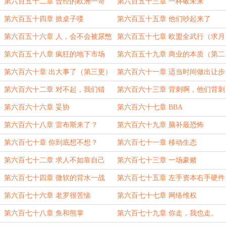
第六百五十二章 曾经的欧洲一哥
第六百五十三章 一杯敬未来
第六百五十四章 掀桌子喽
第六百五十五章 他们吵起来了
第六百五十六章 人，会不会被尿憋
第六百五十七章 欧盟全武行（求月
死？
票）
第六百五十八章 疯狂的地下市场
第六百五十九章 商业的本质（第二
（四更第一更）
更）
第六百六十章 出大事了（第三更）
第六百六十一章 适当时间做出让步
（第四更）
第六百六十二章 对不起，我们错
第六百六十三章 背刺啊，他们背刺
了……
啊
第六百六十六章 妥协
第六百六十七章 BBA
第六百六十八章 雷布斯来了？
第六百六十九章 脑补最恐怖
第六百七十章 你到底想不想？
第六百七十一章 移动生态
第六百七十二章 求人不如靠自己
第六百七十三章 一场豪赌
第六百七十四章 微软的背水一战
第六百七十五章 左手资本右手硬件
第六百七十六章 老罗很苦恼
第六百七十七章 网络维权
第六百七十八章 鱼和熊掌
第六百七十九章 你走，我也走。