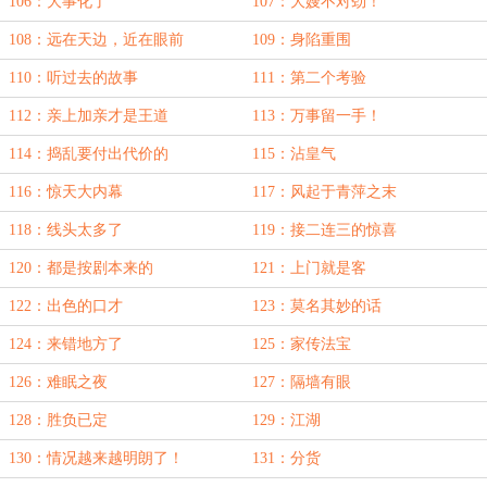
106：大事化了
107：大嫂不对劲！
108：远在天边，近在眼前
109：身陷重围
110：听过去的故事
111：第二个考验
112：亲上加亲才是王道
113：万事留一手！
114：捣乱要付出代价的
115：沾皇气
116：惊天大内幕
117：风起于青萍之末
118：线头太多了
119：接二连三的惊喜
120：都是按剧本来的
121：上门就是客
122：出色的口才
123：莫名其妙的话
124：来错地方了
125：家传法宝
126：难眠之夜
127：隔墙有眼
128：胜负已定
129：江湖
130：情况越来越明朗了！
131：分货