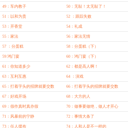
49：车内教子
50：无耻！太无耻了！
51：以和为贵
52 ：跟踪失败
53：开香堂
54：礼成
55：家法
56：家法无情
57 ：分蛋糕
58：分蛋糕（下）
59:鸿门宴
60：鸿门宴（下）
61：你知道多少
62：都是高人啊！
63：互利互惠
64 ：演戏
65：打着字头的招牌就要交数
66：打着字头的招牌就要交数
（下）
67：好戏开场
68：大方的人
69：假作真时真亦假
70：做事要做绝，做人才开心
71：风暴前的宁静
72：事情大条了
73：任人摆布
74：人和人是不一样的