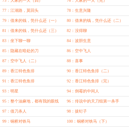
75：大家的一天（四）
76：大家的一天（完）
77：江湖路，莫回头
78：生意兴隆
79：借来的钱，凭什么还（一）
80：借来的钱，凭什么还（二）
81：借来的钱，凭什么还（三）
82：没得聊
83：坐下聊一聊
84：波胆生意
85：隐藏在暗处的刀
86：空中飞人
87：空中飞人（二）
88：喜事
89：香江特色鱼排
90：香江特色鱼排（二）
91：香江特色鱼排
92：香江特色鱼排（完）
93：明星
94：倒霉的中间人
95：整个油麻地，都有我的眼线
96：传说中的天刀组第一杀手
97：借刀杀人
98：拔钉子
99：铜桥对铁马
100：铜桥对铁马（下）