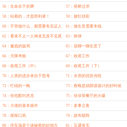
56：生命在于折腾
57：搭桥过岸
58：站着的，才是胜利者！
59：披红挂彩
60：不管做什么，都需要有见证人
61：做生意需要本钱
62：看来不止一人神龙见首不见尾
63：铁律
64：尴尬的饭局
65：该聊一聊生意了
66：天降考验
67：收尾工作
68：收尾工作（中）
69：收尾工作（下）
70：人类的进步来自于思考
71：水房的优良传统
72：忙碌的一晚
73：夜晚是搞阴谋诡计的好时候
74：你也配叫杰克
75：珍珍茶餐厅的火爆
76：大佬的基本操作
77：多事之夜
78：探探口风
79：故布疑阵
80：停车场是个谈秘密的好地方
81：互通有无