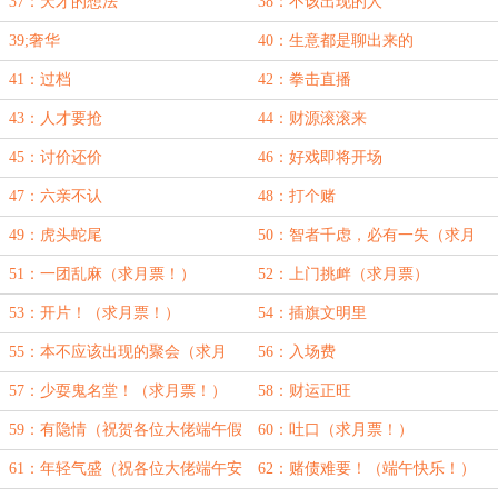
37：天才的想法
38：不该出现的人
39;奢华
40：生意都是聊出来的
41：过档
42：拳击直播
43：人才要抢
44：财源滚滚来
45：讨价还价
46：好戏即将开场
47：六亲不认
48：打个赌
49：虎头蛇尾
50：智者千虑，必有一失（求月
票）
51：一团乱麻（求月票！）
52：上门挑衅（求月票）
53：开片！（求月票！）
54：插旗文明里
55：本不应该出现的聚会（求月
56：入场费
票）
57：少耍鬼名堂！（求月票！）
58：财运正旺
59：有隐情（祝贺各位大佬端午假
60：吐口（求月票！）
期快乐）
61：年轻气盛（祝各位大佬端午安
62：赌债难要！（端午快乐！）