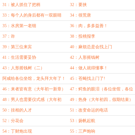
31：被人抓住了把柄
32：要挟
33：每个人的身后都有一双眼睛
34：很荒唐
35：水房第一老细
36：肉，多多益善！
37：诈
38：投桃报李
39：第三位来宾
40：麻烦总是会找上门
41：生活需要妥协
42：人形摇钱树
43：人形摇钱树（二）
44：做人就得懂事！
阿咸给各位坐馆，龙头拜大年了！
45：苍蝇找上门了!
46：来者皆有意（大年初一新章）
47：鳄鱼的眼泪（各位坐馆，各位
龙头，初二快乐！）
48：男人也需要仪式感（大年初
49：热身（大年初四，假期结束）
三，阿咸的假期结束，明天爆更）
50：挂相的人才
51：改变命运的电话
52：分花会
53：扬帆起航
54：丁财炮出现
55：三声炮响