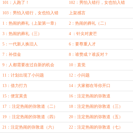
101：人跑了！
102：男怕入错行，女也怕入错
行！
103：男怕入错行，女也怕入错
上架感言
行！（二）
1：热闹的葬礼（上架第一章）
2：热闹的葬礼（二）
3：热闹的葬礼（三）
4 ：针尖对麦芒
5：一代新人换旧人
6：要尊重人才
7：补偿金
8：谁赞成？谁反对？
9：人都需要改过自新的机会
10：直觉
11：计划出现了小问题
12：小问题
13：借力打力
14：大家都在等你开口
15：便宜莫贪
16：注定热闹的弥敦道
17 ：注定热闹的弥敦道（二）
18：注定热闹的弥敦道（三）
19 ：注定热闹的弥敦道（四）
20：注定热闹的弥敦道（五）
21：注定热闹的弥敦道（六）
22：注定热闹的弥敦道（七）