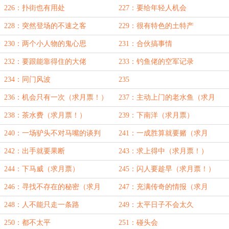
226：扑街也有用处
227：要给年轻人机会
228：突然登场的不速之客
229：很有特色的土特产
230：两个小人物的鬼心思
231：合伙搞事情
232：要跟能靠得住的大佬
233：钓鱼佬的空军记录
234：同门风波
235
236：机会只有一次（求月票！）
237：主动上门的老水鱼（求月
票！）
238：茶水费（求月票！）
239：下南洋（求月票）
240：一场驴头不对马嘴的谈判
241：一成胜算就要赌（求月
（求月票）
票！）
242：出手就要果断
243：求上得中（求月票！）
244：下马威（求月票）
245：闪人要趁早（求月票！）
246：寻找不存在的秘密（求月
247：充满传奇的情报（求月
票！）
票！）
248：人不能只走一条路
249：太平日子不会太久
250：都不太平
251：碰头会