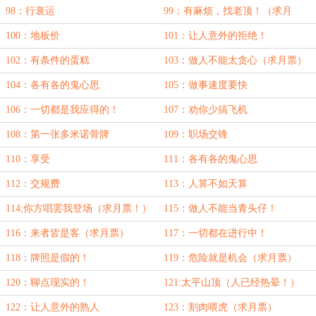
98：行衰运
99：有麻烦，找老顶！（求月
票！）
100：地板价
101：让人意外的拒绝！
102：有条件的蛋糕
103：做人不能太贪心（求月票）
104：各有各的鬼心思
105：做事速度要快
106：一切都是我应得的！
107：劝你少搞飞机
108：第一张多米诺骨牌
109：职场交锋
110：享受
111：各有各的鬼心思
112：交规费
113：人算不如天算
114;你方唱罢我登场（求月票！）
115：做人不能当青头仔！
116：来者皆是客（求月票）
117：一切都在进行中！
118：牌照是假的！
119：危险就是机会（求月票）
120：聊点现实的！
121:太平山顶（人已经热晕！）
122：让人意外的熟人
123：割肉喂虎（求月票）