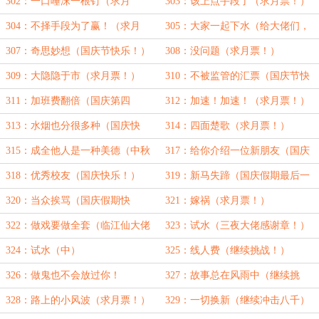
302：一口唾沫一根钉（求月
303：该上点手段了（求月票！）
票！）
304：不择手段为了赢！（求月
305：大家一起下水（给大佬们，
票！）
国庆假期快乐！）
307：奇思妙想（国庆节快乐！）
308：没问题（求月票！）
309：大隐隐于市（求月票！）
310：不被监管的汇票（国庆节快
乐！）
311：加班费翻倍（国庆第四
312：加速！加速！（求月票！）
天！）
313：水烟也分很多种（国庆快
314：四面楚歌（求月票！）
乐！）
315：成全他人是一种美德（中秋
317：给你介绍一位新朋友（国庆
快乐！）
假期快乐！）
318：优秀校友（国庆快乐！）
319：新马失蹄（国庆假期最后一
天！）
320：当众挨骂（国庆假期快
321：嫁祸（求月票！）
乐！）
322：做戏要做全套（临江仙大佬
323：试水（三夜大佬感谢章！）
感谢章！）
324：试水（中）
325：线人费（继续挑战！）
326：做鬼也不会放过你！
327：故事总在风雨中（继续挑
战！）
328：路上的小风波（求月票！）
329：一切换新（继续冲击八千）