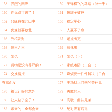
158：强烈的回应
159：子弹横飞的马路（补一千）
160：你无路可逃了！
161：破罐子破摔
162：只缘身在此山中
163：稳定军心
164：犹豫就要败北
165：人赢不了命
166：升棺发财
167：老虎出更
168：鸭王之王
169：替死鬼
170：复仇
171：复仇（下）
172：货物是没有尊严的！
173：家贼难防（二合一）
174：交换情报
175：麻烦要一件件解决（二合
一）
有感而发
177：主动找上门来的替死鬼
178：被设计好的意外
179：勇敢的人
180：让人钻了空子！
181：高歌一曲认兄弟
182：该来的，全都会来
183：绝对没有后退