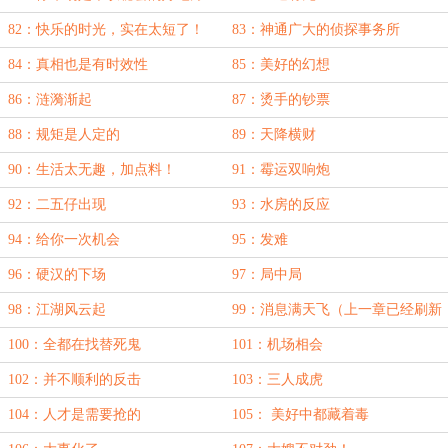
82：快乐的时光，实在太短了！
83：神通广大的侦探事务所
84：真相也是有时效性
85：美好的幻想
86：涟漪渐起
87：烫手的钞票
88：规矩是人定的
89：天降横财
90：生活太无趣，加点料！
91：霉运双响炮
92：二五仔出现
93：水房的反应
94：给你一次机会
95：发难
96：硬汉的下场
97：局中局
98：江湖风云起
99：消息满天飞（上一章已经刷新
出来，没看到的大佬们看一眼目
100：全都在找替死鬼
101：机场相会
录！）
102：并不顺利的反击
103：三人成虎
104：人才是需要抢的
105： 美好中都藏着毒