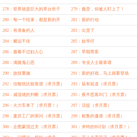
278：世界就是巨大的草台班子
279：蠢货，你被人盯上了！
280：每一个结束，都是新的开
281：新的行动
始！
282：有准备的人
283：出货了
284：赌运不佳
285：姑爷仔
286：最毒不过妇人心
287：早期黑客
288：满腹鬼心思
289：专业人士最靠谱
290：故技重施
291：新的好戏，马上就要登场
了！
292：信银纸比较靠谱（求月票）
293：鼠有鼠道（求月票）
294：咸湿佬的判断（求月票）
295：夜半恶客叫门（求月票）
296：火力车来了（求月票！）
297：活捉（求月票）
298：废弃工厂的审问（求月票）
299：粗鲁的邀请（求月票）
300：企图蒙混过关（求月票）
301：米特的B计划（求月票！）