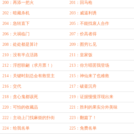
200：再添一把火
201：回马枪
202：暗藏杀机
203：威逼利诱
204：急转直下
205：不能找衰人合作
206：大祸临门
207：价高者得
208：处处都是算计
209：图穷匕见
210：没有半点活路
211：皇家饭
212：浮想联翩（求月票！）
213：你方唱罢我登场
214：关键时刻总会有救世主
215：神仙来了也难救
216：交代
217：破釜沉舟
218：贪心鬼都该死
219：证据慢慢浮现出来
220：可怕的收藏品
221：胜利的果实分外美味
222：主动上门找麻烦的扑街
223：翻篇了！
224：给我名单
225：免费名单