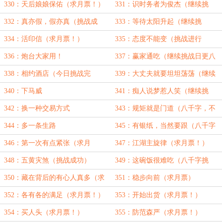
330：天后娘娘保佑（求月票！）
331：识时务者为俊杰（继续挑
战！）
332：真亦假，假亦真（挑战成
333：等待太阳升起（继续挑
功！）
战！）
334：活印信（求月票！）
335：态度不能变（挑战进行
中！）
336：炮台大家用！
337：赢家通吃（继续挑战日更八
千！）
338：相约酒店（今日挑战完
339：大丈夫就要坦坦荡荡（继续
成！）
挑战！）
340：下马威
341：痴人说梦惹人笑（继续挑
战！）
342：换一种交易方式
343：规矩就是门道（八千字，不
停歇！）
344：多一条生路
345：有银纸，当然要跟（八千字
挑战）
346：第一次有点紧张（求月
347：江湖主旋律（求月票！）
票！）
348：五黄灾煞（挑战成功）
349：这碗饭很难吃（八千字挑
战）
350：藏在背后的有心人真多（求
351：稳步向前（求月票）
月票）
352：各有各的满足（求月票！）
353：开始出货（求月票！）
354：买人头（求月票！）
355：防范森严（求月票！）