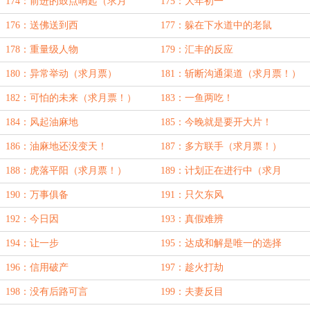
174：前进的鼓点响起（求月
175：大年初一
票！）
176：送佛送到西
177：躲在下水道中的老鼠
178：重量级人物
179：汇丰的反应
180：异常举动（求月票）
181：斩断沟通渠道（求月票！）
182：可怕的未来（求月票！）
183：一鱼两吃！
184：风起油麻地
185：今晚就是要开大片！
186：油麻地还没变天！
187：多方联手（求月票！）
188：虎落平阳（求月票！）
189：计划正在进行中（求月
票！）
190：万事俱备
191：只欠东风
192：今日因
193：真假难辨
194：让一步
195：达成和解是唯一的选择
196：信用破产
197：趁火打劫
198：没有后路可言
199：夫妻反目