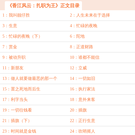
《香江风云：扎职为王》正文目录
1：我叫靓仔胜
2：人生未来在于选择
3：生意
4：忙碌的夜晚
5：忙碌的夜晚（下）
6：陀地
7：赏金
8：正道财路
9：被动升职
10：谁都不能信
11：新朋友
12：立威
13：做人就要做最恶的那一个
14：一切如旧
15：置之死地而后生
16：执行家法
17：利字当头
18：意外来客
19：一切往钱看
20：插旗
21：插旗（下）
22：正行生意
23：时间就是金钱
24：吹哨摇人