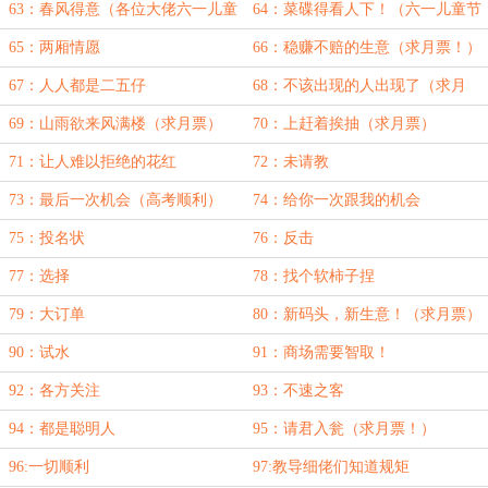
康！）
63：春风得意（各位大佬六一儿童
64：菜碟得看人下！（六一儿童节
节快乐！）
快乐！）
65：两厢情愿
66：稳赚不赔的生意（求月票！）
67：人人都是二五仔
68：不该出现的人出现了（求月
票！）
69：山雨欲来风满楼（求月票）
70：上赶着挨抽（求月票）
71：让人难以拒绝的花红
72：未请教
73：最后一次机会（高考顺利）
74：给你一次跟我的机会
75：投名状
76：反击
77：选择
78：找个软柿子捏
79：大订单
80：新码头，新生意！（求月票）
90：试水
91：商场需要智取！
92：各方关注
93：不速之客
94：都是聪明人
95：请君入瓮（求月票！）
96:一切顺利
97:教导细佬们知道规矩