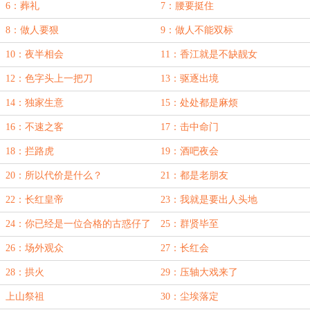
6：葬礼
7：腰要挺住
8：做人要狠
9：做人不能双标
10：夜半相会
11：香江就是不缺靓女
12：色字头上一把刀
13：驱逐出境
14：独家生意
15：处处都是麻烦
16：不速之客
17：击中命门
18：拦路虎
19：酒吧夜会
20：所以代价是什么？
21：都是老朋友
22：长红皇帝
23：我就是要出人头地
24：你已经是一位合格的古惑仔了
25：群贤毕至
26：场外观众
27：长红会
28：拱火
29：压轴大戏来了
上山祭祖
30：尘埃落定