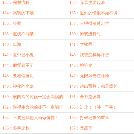
132：完整流程
133：无风也要起浪
134：高调的下场
135：迟到的情报不如不讲
136：答案
137：人得找清楚定位
138：底线不能破
139：游戏进行时
140：出海
141：大收网
142：瓮中捉小鬼
143：我该怎样称呼您
144：假货真不了
145：挑狗食
146：要相信黄历
147：无限风光在险峰
148：神秘的小岛
149：超出预算，都是意外
150：该闯祸的时候一定会闯祸的
151：全都是误导
152：漠视生命的凶徒不一定能打
153：进攻！（补一千字）
154：不要把其他人当做傻佬！
155：打破记录的重量
156：多事之秋
157：暴露了