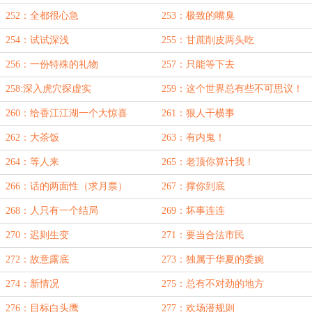
252：全都很心急
253：极致的嘴臭
254：试试深浅
255：甘蔗削皮两头吃
256：一份特殊的礼物
257：只能等下去
258:深入虎穴探虚实
259：这个世界总有些不可思议！
260：给香江江湖一个大惊喜
261：狠人干横事
262：大茶饭
263：有内鬼！
264：等人来
265：老顶你算计我！
266：话的两面性（求月票）
267：撑你到底
268：人只有一个结局
269：坏事连连
270：迟则生变
271：要当合法市民
272：故意露底
273：独属于华夏的委婉
274：新情况
275：总有不对劲的地方
276：目标白头鹰
277：欢场潜规则