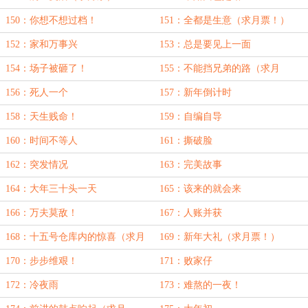
150：你想不想过档！
151：全都是生意（求月票！）
152：家和万事兴
153：总是要见上一面
154：场子被砸了！
155：不能挡兄弟的路（求月
票！）
156：死人一个
157：新年倒计时
158：天生贱命！
159：自编自导
160：时间不等人
161：撕破脸
162：突发情况
163：完美故事
164：大年三十头一天
165：该来的就会来
166：万夫莫敌！
167：人账并获
168：十五号仓库内的惊喜（求月
169：新年大礼（求月票！）
票！）
170：步步维艰！
171：败家仔
172：冷夜雨
173：难熬的一夜！