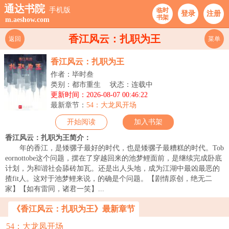
通达书院
手机版
临时
登录
注册
书架
m.aeshow.com
香江风云：扎职为王
返回
菜单
香江风云：扎职为王
作者：毕时叁
类别：都市重生
状态：连载中
更新时间：2026-08-07 00:46:22
最新章节：
54：大龙凤开场
开始阅读
加入书架
香江风云：扎职为王简介：
年的香江，是矮骡子最好的时代，也是矮骡子最糟糕的时代。Tob
eornottobe这个问题，摆在了穿越回来的池梦鲤面前，是继续完成卧底
计划，为和谐社会舔砖加瓦。还是出人头地，成为江湖中最凶最恶的
揸fit人。这对于池梦鲤来说，的确是个问题。【剧情原创，绝无二
家】【如有雷同，诸君一笑】...
《香江风云：扎职为王》最新章节
54：大龙凤开场