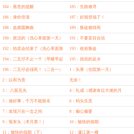
184：善意的提醒
185：生路难寻
186：身价倍涨
187：好戏登场了！
188：血腥圆舞曲
189：叛徒都得死
190：抓活的（洗心革面第一天）
191：不要盲目自信
192：拍卖会结束了（洗心革面第
193：收拾叛徒
二天）
194：二五仔不止一个（早睡早起
195：拙劣的反水
第一天）
196：二五仔必须死！（二合一）
1：头香（住院第一天）
2：以和为贵
无奈！
3： 八面见光
4：礼成（感谢各位大佬的月
票！）
5：做好事，千万不能留名
6：码头生意
7：发现只在一念之间
8：癫公癫婆
9：冤有头（求月票！）
10：愉快的假期
11：愉快的假期（下）
12：濠江第一楼