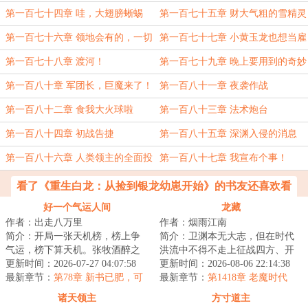
小姐
第一百七十四章 哇，大翅膀蜥蜴
第一百七十五章 财大气粗的雪精灵
第一百七十六章 领地会有的，一切
第一百七十七章 小黄玉龙也想当雇
都会有的（一更））
佣军
第一百七十八章 渡河！
第一百七十九章 晚上要用到的奇妙
工具
第一百八十章 军团长，巨魔来了！
第一百八十一章 夜袭作战
第一百八十二章 食我大火球啦
第一百八十三章 法术炮台
第一百八十四章 初战告捷
第一百八十五章 深渊入侵的消息
第一百八十六章 人类领主的全面投
第一百八十七章 我宣布个事！
靠
看了《重生白龙：从捡到银龙幼崽开始》的书友还喜欢看
好一个气运人间
龙藏
作者：出走八万里
作者：烟雨江南
简介：开局一张天机榜，榜上争
简介：卫渊本无大志，但在时代
气运，榜下算天机。张牧酒醉之
洪流中不得不走上征战四方、开
间，穿越到了这个聚气运，修武
更新时间：2026-07-27 04:07:58
疆辟土之路，直至关山踏尽，未
更新时间：2026-08-06 22:14:38
道的世界。有人...
最新章节：
第78章 新书已肥，可
曾白头。不正经...
最新章节：
第1418章 老魔时代
宰
诸天领主
方寸道主