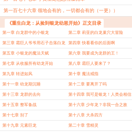
第一百七十六章 领地会有的，一切都会有的（一更））
《重生白龙：从捡到银龙幼崽开始》正文目录
第一章 白龙群中的小银龙
第二章 莉亚的白龙巢穴大冒险
第三章 霜巨人爷爷用石子击落白龙
第四章 快看看你的后面啊
第五章 小银龙的魔法天赋
第六章 我要成为龙群的王！
第七章 从收服所有幼龙开始
第八章 霜巨人要来了？
第九章 转进如风
第十章 魔法戒指
第十一章 幼龙期沉睡
第十二章 要离开了吗
第十三章 龙群的去向
第十四章 我可是银龙！人类会相信
我的
第十五章 整军备战
第十六章 少年龙？非我一合之敌
第十七章 别了
第十八章 大杀四方
第十九章 元素巨龙
第二十章 雪精灵