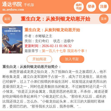
通达书院
手机版
临时
登录
注册
书架
m.aeshow.com
重生白龙：从捡到银龙幼崽开始
返回
菜单
重生白龙：从捡到银龙幼崽开始
作者：水蜥蜴之主
类别：玄幻奇幻
状态：连载中
更新时间：2026-02-11 01:06:32
最新章节：
第一百八十七章 我宣布个事！
开始阅读
加入书架
重生白龙：从捡到银龙幼崽开始简介：
林恩穿越成龙类之耻白龙，为了抵御白龙一生之敌霜巨人，他不
断收集龙蛋，建立白龙军团终于占据一方，成为了巨龙领主。就在他
已经躺平，过上了小弟们投喂的幸福生活时，却发现这次破壳而出的
是最强巨龙之一，同时也是美貌担当的银龙。不过她暂时还只是一只
小雏龙。“你是正义的金属龙，我是邪恶的色彩龙，不杀你，难道还要
好吃好喝给你养起来吗？”小银龙赶忙点头。“那你长大以后，成长的
比我还强之后，怎么办。”小银龙抬起头来，水汪汪的大眼睛盯着林
恩，委屈巴巴的。“那等我长大以后，我养你啊。”...