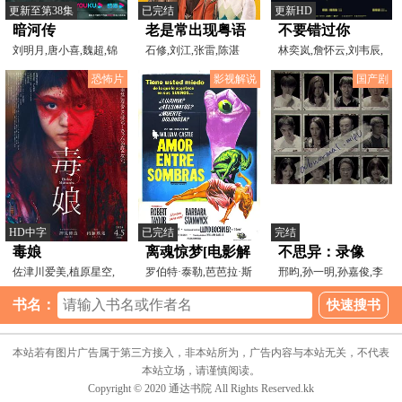
更新至第38集
已完结
更新HD
暗河传
老是常出现粤语
不要错过你
刘明月,唐小喜,魏超,锦
石修,刘江,张雷,陈湛
林奕岚,詹怀云,刘韦辰,
鲤,乔诗语
文,陈毅燊,刘沛蘅,米雪
纳豆,阳靓,段钧豪,方
恐怖片
影视解说
国产剧
HD中字
已完结
完结
毒娘
离魂惊梦[电影解
不思异：录像
佐津川爱美,植原星空,
说]
罗伯特·泰勒,芭芭拉·斯
邢昀,孙一明,孙嘉俊,李
伊礼姬奈,凛美,内田慈
坦威克,朱迪·梅瑞
槿,吴彦琦,王辰昊,刘
书名：
本站若有图片广告属于第三方接入，非本站所为，广告内容与本站无关，不代表
本站立场，请谨慎阅读。
Copyright © 2020 通达书院 All Rights Reserved.kk