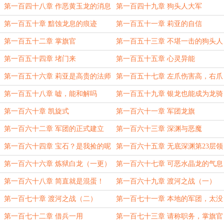
第一百四十八章 作恶黄玉龙的消息
第一百四十九章 狗头人大军
第一百五十章 黯蚀龙息的痕迹
第一百五十一章 莉亚的自信
第一百五十二章 掌旗官
第一百五十三章 不堪一击的狗头人
第一百五十四章 堵门来
第一百五十五章 心灵异能
第一百五十六章 莉亚是高贵的法师
第一百五十七章 左爪伤害高，右爪
高伤害
第一百五十八章 嘘，能和解吗
第一百五十九章 银龙也能成为龙骑
士
第一百六十章 凯旋式
第一百六十一章 军团龙旗
第一百六十二章 军团的正式建立
第一百六十三章 深渊与恶魔
（元旦快乐）
第一百六十四章 宝石？是我捡的呢
第一百六十五章 无底深渊第23层领
主
第一百六十六章 炼狱白龙（一更）
第一百六十七章 可恶水晶龙的气息
（二更））
第一百六十八章 简直就是混蛋！
第一百六十九章 渡河之战（一）
（三更）
第一百七十章 渡河之战（二）
第一百七十一章 本地的军团，太没
有礼貌了！
第一百七十二章 借兵一用
第一百七十三章 请称职务，掌旗官