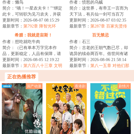
作者：懒鸟
作者：愤怒的乌贼
简介：“嘀！一星农夫卡！”“绑定
简介：这世界，有帝王一言而为
此卡，可转职为见习农夫，并获
天下法，有兵仙一剑可当百万
得职业天赋所耕种的土地肥沃度
更新时间：2026-08-07 08:15:29
师，有儒圣一卷春秋定纲常，有
更新时间：2026-08-07 03:02:35
被动增加%...
最新章节：
第792章 降智光环
道尊一指长青演造...
最新章节：
第287章 百家先贤传
希腊：我就是宙斯！
百无禁忌
作者：想吃就吃牛肉
作者：石三
简介：（已有单本万字完本作
简介：古老的王朝气数已尽，却
品，更新稳定，人品有保障，请
诡异的续命两百年。俗世间有诸
放心追读）宙斯是最初，是最
更新时间：2026-08-05 12:19:22
多禁忌。不可犯禁、犯禁必死！
更新时间：2026-08-06 21:58:14
终，是天穹的神主。...
最新章节：
第六百八十三章 文明
出门先看黄历，...
最新章节：
第八一五章 对他们那
的发展总是参差不齐
么好干吗？
正在热播推荐
国产动漫
香港剧
剧情片