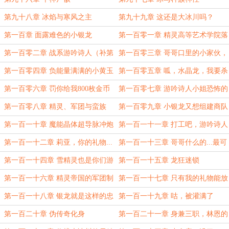
第九十八章 冰焰与寒风之主
第九十九章 这还是大冰川吗？
（4.3k）
第一百章 面露难色的小银龙
第一百零一章 精灵高等艺术学院落
榜生（补第一更）
第一百零二章 战系游吟诗人（补第
第一百零三章 哥哥口里的小家伙，
二更）
是谁？
第一百零四章 负能量满满的小黄玉
第一百零五章 呱，水晶龙，我要杀
龙
尽你们呀
第一百零六章 罚你给我800枚金币
第一百零七章 游吟诗人小姐恐怖的
绘画天赋
第一百零八章 精灵、军团与蛮族
第一百零九章 小银龙又想组建商队
了
第一百一十章 魔能晶体超导脉冲炮
第一百一十一章 打工吧，游吟诗人
小姐
第一百一十二章 莉亚，你的礼物...
第一百一十三章 哥哥什么的...最可
我很喜欢
恶了
第一百一十四章 雪精灵也是你们游
第一百一十五章 龙狂迷锁
戏的一环吗
第一百一十六章 精灵帝国的军团制
第一百一十七章 只有我的礼物能放
度
那里
第一百一十八章 银龙就是这样的忠
第一百一十九章 咕，被灌满了
诚啊
第一百二十章 伪传奇化身
第一百二十一章 身兼三职，林恩的