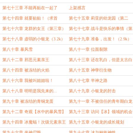
第七十三章 不能再贴在一起了
上架感言
第七十四章 就要贴贴！（求首
第七十五章 莉亚的幼龙园（第二
订！）
章）
第七十六章 龙群的女王（第三章）
第七十七章 战斗是快乐的事情（第
四章）
第七十八章 虚弱的小银龙（3.2k）
第七十九章 准备，出发！（2.9k）
第八十章 暴风雪
第八十一章 位面裂隙
第八十二章 邪恶元素亲王
第八十三章 还在乳白，但是太古白
龙
第八十四章 被冻结的火焰
第八十五章 神孽衍生物
第八十六章 我被叫姐姐啦！
第八十七章 半神之路
第八十八章 明明是我先来的...
第八十九章 小银龙的肘击
第九十章 被冻结的青铜龙蛋
第九十一章 不被信任的青年期白龙
（第一更）
第九十二章 奇观【水中的暴风雪】
第九十三章 访问【冰】领域的机会
（第二更）
第九十四章 冰魔蝠！次级元素亲王
第九十五章 小银龙的成长规划
第九十六章 半神尸骸
第九十七章 冰与种族神性