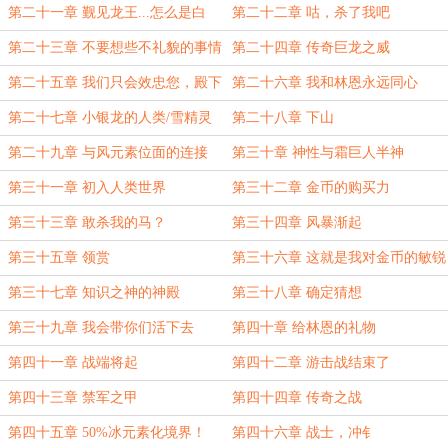
第二十一章 觐见龙王...怎么是白
第二十二章 咕，杀了我吧
龙？
第二十三章 不要想些不礼貌的事情
第二十四章 传奇巨龙之威
啊
第二十五章 我们只会效忠您，殿下
第二十六章 我和林恩永远同心
第二十七章 小银龙的人类/雪精灵
第二十八章 下山
形态
第二十九章 与风元素位面的连接
第三十章 神性与霜巨人半神
第三十一章 初入人类世界
第三十二章 金币的购买力
第三十三章 敢杀我的马？
第三十四章 风暴渐起
第三十五章 领赏
第三十六章 这就是我对金币的敏锐
啊
第三十七章 知识之神的神殿
第三十八章 确定猜想
第三十九章 我会带你们活下去
第四十章 给林恩的礼物
第四十一章 战端将起
第四十二章 游击战结束了
第四十三章 禁军之甲
第四十四章 传奇之战
第四十五章 50%冰元素化境界！
第四十六章 战士，冲钅