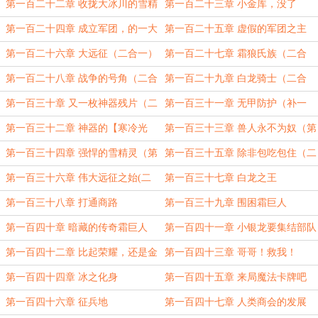
牧师
第一百二十二章 收拢大冰川的雪精
第一百二十三章 小金库，没了
灵
第一百二十四章 成立军团，的一大
第一百二十五章 虚假的军团之主
队
第一百二十六章 大远征（二合一）
第一百二十七章 霜狼氏族（二合
一）
第一百二十八章 战争的号角（二合
第一百二十九章 白龙骑士（二合
一）
一）
第一百三十章 又一枚神器残片（二
第一百三十一章 无甲防护（补一
合一）
更）
第一百三十二章 神器的【寒冷光
第一百三十三章 兽人永不为奴（第
环】（补二更）
一更）
第一百三十四章 强悍的雪精灵（第
第一百三十五章 除非包吃包住（二
二更）
合一）
第一百三十六章 伟大远征之始(二
第一百三十七章 白龙之王
合一)
第一百三十八章 打通商路
第一百三十九章 围困霜巨人
第一百四十章 暗藏的传奇霜巨人
第一百四十一章 小银龙要集结部队
第一百四十二章 比起荣耀，还是金
第一百四十三章 哥哥！救我！
币更重要
第一百四十四章 冰之化身
第一百四十五章 来局魔法卡牌吧
第一百四十六章 征兵地
第一百四十七章 人类商会的发展