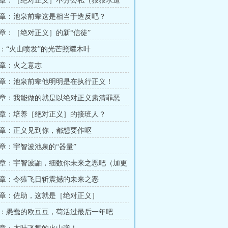
章：［绝对正义］不分公私（狠狠求追
）
章：池泉前辈这是相当于造反吧？
章：［绝对正义］的新“信徒”
：“火山喷发”的光芒照耀木叶
章：火之意志
章：池泉前辈他明明是在执行正义！
章：我能做的就是以绝对正义肃清罪恶
章：培养［绝对正义］的接班人？
章：正义见到你，都想要作呕
章：宇智波池泉的“器量”
章：宇智波鼬，细数你未来之恶吧（加更
章：令猿飞日斩震撼的未来之恶
章：佐助，这就是［绝对正义］
：愚蠢的欧豆豆，苟活过最后一年吧