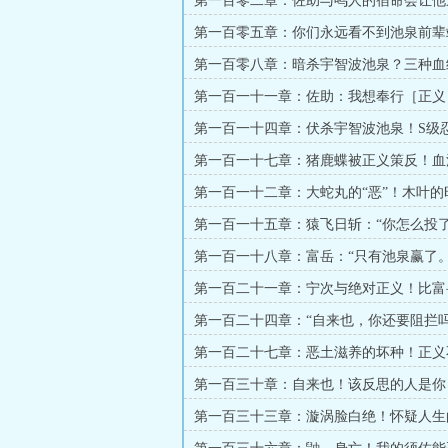
第一百零二章：佐助与鸣人的宿命会让他
（5000字）
第一百零五章：你们永远看不到池泉前辈
度！（5000字）
第一百零八章：暗杀宇智波池泉？三种血
（5000字）
第一百一十一章：佐助：我想奉行［正义
（5000字）
第一百一十四章：伏杀宇智波池泉！S级
（万字大章）
第一百一十七章：猪鹿蝶被正义策反！血
街！（万字大章）
第一百一十二章：大蛇丸的“恶”！木叶的
（万字大章）
第一百一十五章：猿飞日斩：“你怎么投了
界为敌的正义！（万字）
第一百一十八章：富岳：“只有池泉赢了。
的新派系！（万字大章）
第一百二十一章：宁次与绝对正义！比富
日足（万字大章）
第一百二十四章：“自来也，你还要阻拦吗
茫的富岳！
第一百二十七章：恶土滋养的坏种！正义
协！（九千字）
第一百三十章：自来也！该反思的人是你
只大蛤蟆！
第一百三十三章：漩涡脸白绝！怀疑人生
（八千字）