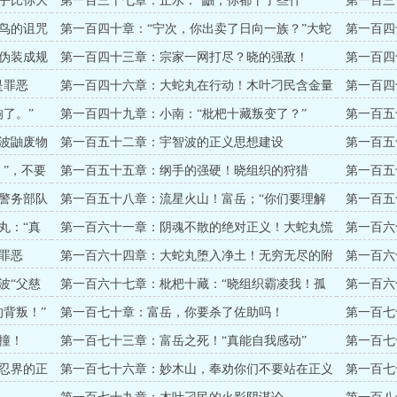
乎比你大
第一百三十七章：止水：“鼬，你都干了些什
第一百三
么？”止水的别天神！
跃（八千
鸟的诅咒
第一百四十章：“宁次，你出卖了日向一族？”大蛇
第一百四
丸的野心！
伪装成规
第一百四十三章：宗家一网打尽？晓的强敌！
第一百四
还是杀得
是罪恶
第一百四十六章：大蛇丸在行动！木叶刁民含金量
第一百四
了。”
第一百四十九章：小南：“枇杷十藏叛变了？”
第一百五
南（七千
波鼬废物
第一百五十二章：宇智波的正义思想建设
第一百五
”，不要
第一百五十五章：纲手的强硬！晓组织的狩猎
第一百五
千字）
警务部队
第一百五十八章：流星火山！富岳；“你们要理解
第一百五
我的苦衷！”（七千）
丸：“真
第一百六十一章：阴魂不散的绝对正义！大蛇丸慌
第一百六
了
罪恶
第一百六十四章：大蛇丸堕入净土！无穷无尽的附
第一百六
骨之疽！
么？！”连
波“父慈
第一百六十七章：枇杷十藏：“晓组织霸凌我！孤
第一百六
立我啊！”
背叛！”
第一百七十章：富岳，你要杀了佐助吗！
第一百七
撞！
第一百七十三章：富岳之死！“真能自我感动”
第一百七
忍界的正
第一百七十六章：妙木山，奉劝你们不要站在正义
第一百七
对立面