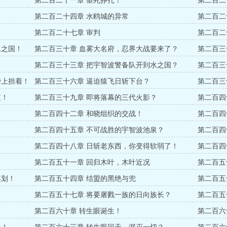
第二百二十一章 垂死挣扎！
第二百二
第二百二十四章 水鸥城的异常
第二百二
第二百二十七章 审判
第二百二
水之国！
第二百三十章 血雾大名府，忍界大战要来了？
第二百三
第二百三十三章 把宇智波警备队开到水之国？
第二百三
膀上担着！
第二百三十六章 逼迫猿飞日斩下台？
第二百三
值！
第二百三十九章 即将落幕的三代火影？
第二百四
第二百四十二章 和晓组织的交战！
第二百四
第二百四十五章 不可战胜的宇智波池泉？
第二百四
第二百四十八章 日斩老东西，你变得软弱了！
第二百四
！
第二百五十一章 回归木叶，木叶近况
第二百五
谋划！
第二百五十四章 结盟的黑绝与兜
第二百五
第二百五十七章 将要屠戮一族的日向族长？
第二百五
第二百六十章 转生眼诞生！
第二百六