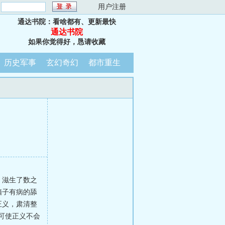
：
用户注册
通达书院：看啥都有、更新最快
通达书院
如果你觉得好，恳请收藏
历史军事
玄幻奇幻
都市重生
，滋生了数之
脑子有病的舔
正义，肃清整
可使正义不会