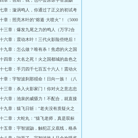
四章：佐助：我，也不会原谅宇智波鼬
0字）
七章：漩涡鸣人，你通过了正义的初试考
字）
十章：照亮木叶的“熔遁·大喷火”！（5000
十三章：爆发九尾之力的鸣人（万字2合
十六章：震动木叶！三代火影险些绝后！
章）
十九章：怎么做？唯有杀！焦虑的火之国
字大章）
十四章：大名之死！火之国都城的血色之
字大章求月票）
十七章：手刃四千七百五十六人！震动火
十章：宇智波刹那殒命！日向一族！（八
十三章：杀入火影家门！你对火之意志忠
万字大章）
十六章：池泉的威慑力！不配合，就直接
万字大章）
十九章：猿飞日斩：“老夫没有质疑火之
十二章：大蛇丸：“猿飞老师，真是双标
千字）
十五章：宇智波鼬，触犯正义底线，格杀
千字）