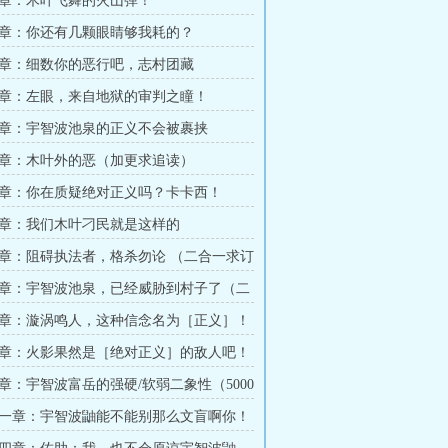
章：木叶飞舞的火山弹！
章：你还有几颗眼睛够我耗的？
章：细数你的恶行吧，志村团藏
章：左眼，来自地狱的审判之瞳！
章：宇智波池泉的正义不会被裹挟
章：木叶外的恶（加更求追读）
章：你在质疑绝对正义吗？卡卡西！
章：我们木叶刁民就是这样的
章：阻碍执法者，格杀勿论 （二合一求订
章：宇智波池泉，已经威胁到村子了（二
阅）
章：漩涡鸣人，这种信念名为［正义］！
）
章：火影果然是［绝对正义］的敌人吧！
）
章：宇智波富岳的强硬/软弱二象性（5000
一章：宇智波鼬能不能别那么文盲啊你！
）