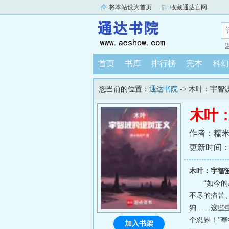
将本站设为首页
收藏通达官网
首页
书库
排行榜
完本
科幻
您当前的位置：
通达书院
-> 木叶：宇智
木叶
作者：糯
更新时间：202
木叶：宇智
“如今
不尽的痛苦
狗……这些
个忍界！”
加入书架