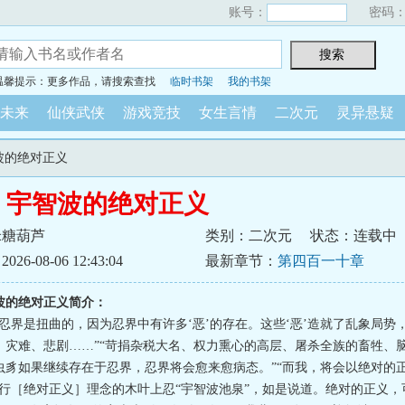
账号：
密码
温馨提示：更多作品，请搜索查找
临时书架
我的书架
未来
仙侠武侠
游戏竞技
女生言情
二次元
灵异悬疑
波的绝对正义
：宇智波的绝对正义
米糖葫芦
类别：二次元
状态：连载中
6-08-06 12:43:04
最新章节：
第四百一十章
波的绝对正义简介：
的忍界是扭曲的，因为忍界中有许多‘恶’的存在。这些‘恶’造就了乱象局势
、灾难、悲剧……”“苛捐杂税大名、权力熏心的高层、屠杀全族的畜牲、
虫豸如果继续存在于忍界，忍界将会愈来愈病态。”“而我，将会以绝对的
奉行［绝对正义］理念的木叶上忍“宇智波池泉”，如是说道。绝对的正义，