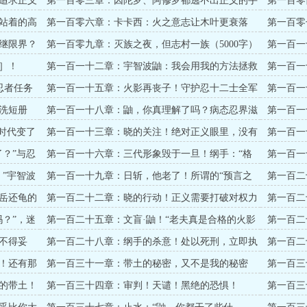
追求正义
第一百零三章：因陀罗、阿修罗都逃不出正义的手
第一百零
掌心（5000字）
的！（500
站着的高
第一百零六章：卡卡西：火之意志让木叶更衰落
第一百零
了？（5000字）
验（5000
继限界？
第一百零九章：灭族之夜，但志村一族（5000字）
第一百一
字）
］！
第一百一十二章：宇智波鼬：我会用我的方法拯救
第一百一
木叶（5000字）
1）
忍者任务
第一百一十五章：火影再丧子！守护忍十二士全军
第一百一
覆没！（万字大章）
（万字大
洗短册
第一百一十八章：鼬，你真理解了吗？病态忍界滋
第一百一
生的作呕之恶（万字大章）
大名（万
时代变了
第一百一十三章：晓的关注！绝对正义眼里，没有
第一百一
人上人！（万字大章）
日！（万
？”与忍
第一百一十六章：三代形象毁于一旦！纲手：“格
第一百一
局太低了自来也！”（万字）
之国！
”宇智波
第一百一十九章：日斩，他老了！所谓的“预言之
第一百二
子”！（万字大章）
千大章）
岳还龟的
第一百二十二章：晓的行动！正义需要打破对权力
第一百二
的滤镜（万字大章）
诚吗？（
？”，迷
第一百二十五章：文盲·鼬！“老夫真是合格的火影
第一百二
吗？”
杀了！（
不得妥
第一百二十八章：纲手的杀意！处以死刑，立即执
第一百二
行！
意志！”
！还有那
第一百三十一章：带土的秘密，又不是我的秘密
第一百三
呀！”（八
的带土！
第一百三十四章：审判！天谴！黑绝的恐惧！
第一百三
勿论（八