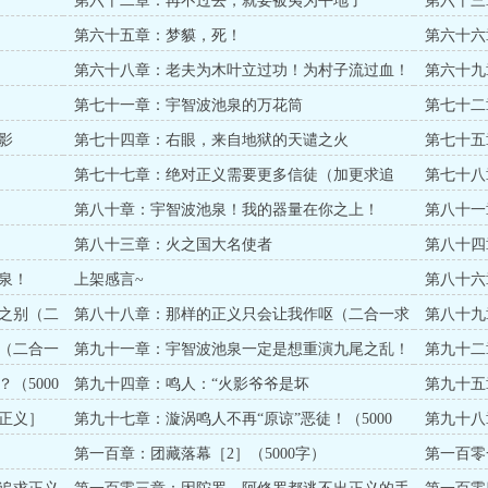
第六十二章：再不过去，就要被夷为平地了
第六十三
第六十五章：梦貘，死！
第六十六
第六十八章：老夫为木叶立过功！为村子流过血！
第六十九
第七十一章：宇智波池泉的万花筒
第七十二
影
第七十四章：右眼，来自地狱的天谴之火
第七十五
第七十七章：绝对正义需要更多信徒（加更求追
第七十八
读）
第八十章：宇智波池泉！我的器量在你之上！
第八十一
第八十三章：火之国大名使者
第八十四
泉！
上架感言~
第八十六
阅）
之别（二
第八十八章：那样的正义只会让我作呕（二合一求
第八十九
订阅）
合一求订
（二合一
第九十一章：宇智波池泉一定是想重演九尾之乱！
第九十二
（5000字）
（5000字
（5000
第九十四章：鸣人：“火影爷爷是坏
第九十五
人？？？”（5000字）
（5000字
正义］
第九十七章：漩涡鸣人不再“原谅”恶徒！（5000
第九十八
字）
字）
第一百章：团藏落幕［2］（5000字）
第一百零
（5000字