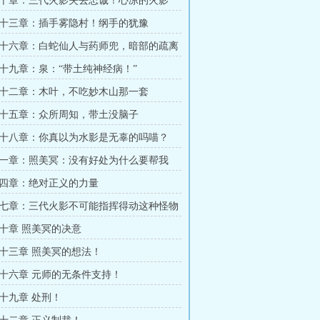
十章：三代火影失去忠诚！心凉的火影
十三章：插手雾隐村！纲手的犹豫
十六章：白蛇仙人与药师兜，暗部的疏离
十九章：泉：“带土纯神经病！”
十二章：木叶，不吃妙木山那一套
十五章：众所周知，带土没脑子
十八章：你真以为水影是无辜的吗喵？
一章：照美冥：没有好处为什么要帮我
四章：绝对正义的力量
七章：三代火影不可能指挥得动这种怪物
十章 照美冥的决意
十三章 照美冥的想法！
十六章 元师的无条件支持！
十九章 处刑！