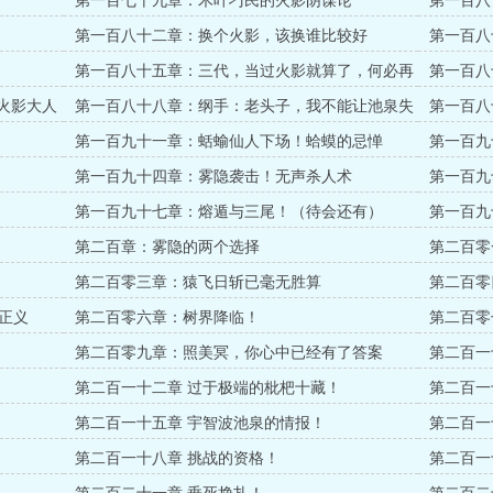
第一百七十九章：木叶刁民的火影阴谋论
第一百八
第一百八十二章：换个火影，该换谁比较好
第一百八
第一百八十五章：三代，当过火影就算了，何必再
第一百八
争呢？
火影大人
第一百八十八章：纲手：老头子，我不能让池泉失
第一百八
望
第一百九十一章：蛞蝓仙人下场！蛤蟆的忌惮
第一百九
第一百九十四章：雾隐袭击！无声杀人术
第一百九
第一百九十七章：熔遁与三尾！（待会还有）
第一百九
第二百章：雾隐的两个选择
第二百零
们？
第二百零三章：猿飞日斩已毫无胜算
第二百零
正义
第二百零六章：树界降临！
第二百零
第二百零九章：照美冥，你心中已经有了答案
第二百一
第二百一十二章 过于极端的枇杷十藏！
第二百一
第二百一十五章 宇智波池泉的情报！
第二百一
第二百一十八章 挑战的资格！
第二百一