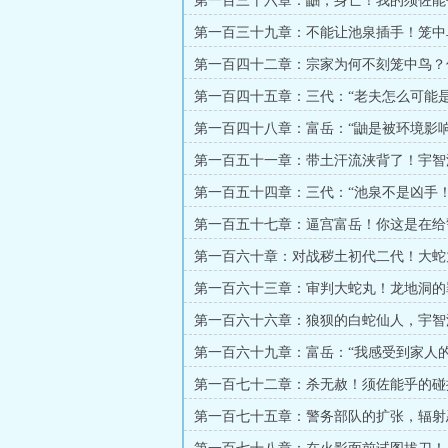
第一百三十六章：鼬，身亡！我的须佐能
（八千多字）
第一百三十九章：不能让池泉插手！笼中
第一百四十二章：宗家为何不刻笼中鸟？
矩的罪恶！
第一百四十五章：三代：“老夫怎么可能
的？”
第一百四十八章：富岳：“鼬是被环境影响
第一百五十一章：带土汗流浃背了！宇智
利用
第一百五十四章：三代：“池泉不是凶手！
低估人性的罪恶
第一百五十七章：逼宫富岳！你这是在给
蒙羞！（七千字）
第一百六十章：对战秽土初代二代！大蛇
是个怪物”（七千多字）
第一百六十三章：审判大蛇丸！龙地洞的
第一百六十六章：狼狈的白蛇仙人，宇智
子孝”
第一百六十九章：富岳：“我感受到家人的
第一百七十二章：杀无赦！须佐能乎的碰
第一百七十五章：警务部队的扩张，辐射
义