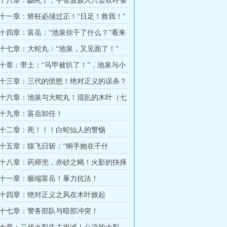
十八章：鼬死了，宇智波族人只会欢呼雀
字）
十一章：矫枉必须过正！“日足！救我！”
十四章：富岳：“池泉你干了什么？”看来
不够！
十七章：大蛇丸：“池泉，又见面了！”
十章：带土：“马甲被扒了！”，池泉与小
字）
十三章：三代的愤怒！绝对正义的误杀？
十六章：池泉与大蛇丸！混乱的木叶（七
十九章：富岳卸任！
十二章：死！！！白蛇仙人的警惕
十五章：猿飞日斩：“纲手她在干什
杀三蛇姬！
十八章：药师兜，赤砂之蝎！火影的抉择
十一章：极端富岳！暴力抗法！
十四章：绝对正义之风在木叶掀起
十七章：警务部队与暗部冲突！