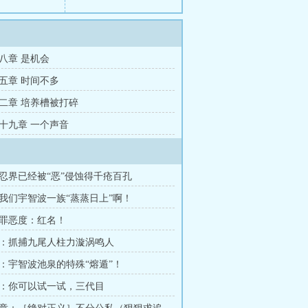
八章 是机会
五章 时间不多
二章 培养槽被打碎
十九章 一个声音
忍界已经被“恶”侵蚀得千疮百孔
我们宇智波一族“蒸蒸日上”啊！
罪恶度：红名！
：抓捕九尾人柱力漩涡鸣人
：宇智波池泉的特殊“熔遁”！
：你可以试一试，三代目