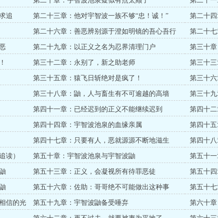
第二十章：宇智波池泉疑似有点太颠了
第二十一
读！！！
求追
第二十三章：他对宇智波一族不够“忠！诚！”
第二十四
第二十六章：善恶辨别源于澄如明镜的吾心吾行
第二十七
恶
第二十九章：以正义之名为忍界清理门户
第三十章
！
第三十二章：永别了，新之助老师
第三十三
第三十五章：猿飞日斩绝对是疯了！
第三十六
第三十八章：鼬，人与畜生有不可逾越的高墙
第三十九
第四十一章：已经迟到的正义不能继续迟到
第四十二
第四十四章：宇智波池泉的血缘亲属
第四十五
第四十七章：只要有人，恶就源源不断地滋生
第四十八
追读）
第五十章：宇智波池泉与宇智波鼬
第五十一
求追读）
鼬
第五十三章：正义，会凝视所有待罪恶徒
第五十四
鼬
第五十六章：佐助：哥哥绝不可能做出这种事
第五十七
相信的光
第五十九章：宇智波鼬备受唾弃
第六十章