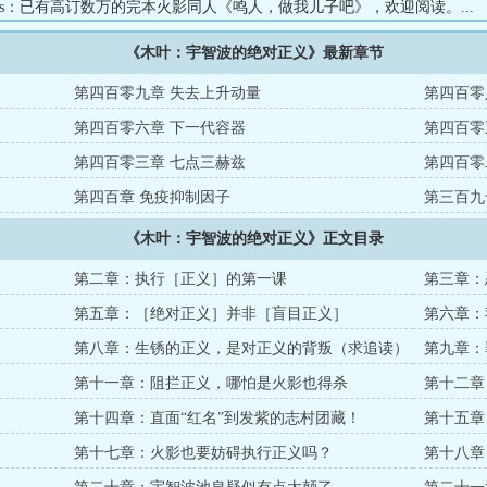
s：已有高订数万的完本火影同人《鸣人，做我儿子吧》，欢迎阅读。...
《木叶：宇智波的绝对正义》最新章节
第四百零九章 失去上升动量
第四百零
第四百零六章 下一代容器
第四百零
第四百零三章 七点三赫兹
第四百零
第四百章 免疫抑制因子
第三百九
《木叶：宇智波的绝对正义》正文目录
第二章：执行［正义］的第一课
第三章：
第五章：［绝对正义］并非［盲目正义］
第六章：
第八章：生锈的正义，是对正义的背叛（求追读）
第九章：
第十一章：阻拦正义，哪怕是火影也得杀
第十二章
第十四章：直面“红名”到发紫的志村团藏！
第十五章
第十七章：火影也要妨碍执行正义吗？
第十八章