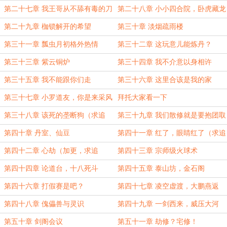
第二十七章 我王哥从不舔有毒的刀
第二十八章 小小四合院，卧虎藏龙
啊
第二十九章 枷锁解开的希望
第三十章 淡烟疏雨楼
第三十一章 瓢虫月初格外热情
第三十二章 这玩意儿能炼丹？
第三十三章 紫云铜炉
第三十四章 我不介意以身相许
第三十五章 我不能跟你们走
第三十六章 这里合该是我的家
第三十七章 小罗道友，你是来采风
拜托大家看一下
的吗
第三十八章 该死的垄断狗（求追
第三十九章 我们散修就是要抱团取
读）
暖
第四十章 丹室、仙豆
第四十一章 红了，眼睛红了（求追
读）
第四十二章 心劫（加更，求追
第四十三章 宗师级火球术
读！）
第四十四章 论道台，十八死斗
第四十五章 泰山坊，金石阁
第四十六章 打假赛是吧？
第四十七章 凌空虚渡，大鹏燕返
第四十八章 傀儡兽与灵识
第四十九章 一剑西来，威压大河
第五十章 剑阁会议
第五十一章 劫修？宅修！