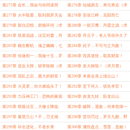
崩！
第275章 会长，我会与你同道而
第276章 仙城易主，寿元将近（求
行！
月票）
第277章 火中取栗，取到我罗天会
第278章 安坐江畔，见阳而亡
头上？
第279章 新仇旧恨，群狼环伺（求
第280章 一箭灭鹰，丹霞之战（求
月票）
月票）
第281章 筑基混战，法宝对轰，丹
第282章 丹元子，有人等你许久了
霞阵起，七彩长枪
第283章 截生断机，魂之幽幽，七
第284章 此子，不可与之为敌！
闰传薪，还阳十九
第285章 你做初一，我做十五，罗
第286章 毁其道统，取其财富！
天反攻，兵分三路！
（求月票）
第287章 逆反大阵，斩草除根（求
第288章 发大财啦！（求月票）
月票）
第289章 混乱之后，最大的财富！
第290章 本座会亲上须尘山！
（求月票）
第291章 火灵君，你大难临头了！
第292章 堂下何人，状告本官！
第293章 力压神工门，恐怖的家底
第294章 炎龙九转，卧龙出山
第295章 祭炼法宝，大修士降临
第296章 破阵，退敌，何来危墙一
（求月票）
说？
第297章 蕙质兰心？不，万丈雄
第298章 赏功罚过，罗天九殿，野
心！
蛮生长，直至参天！
第299章 补全进化，不老长青
第300章 属性盘点，雪莲，是她！