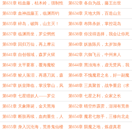
险的
第631章 枯血藤，枯木岭，强制性
第632章 各自为战，藤王出世
元婴任务
第633章 血神战藤王，临渊而钓
第634章 天地大阵，百造山主
第635章 碎岛，破阵，山主灭！
第636章 布阵杀妖，掌控花岛
第637章 临渊而坐，罗尘惘然
第638章 你没得选择，我会让你死
得体面一点
第639章 回归万仙，再上摩云
第640章 妖族陈兵，太岁加身
第641章 自创领域，森罗火狱
第642章 六御飞云，中州来人
第643章 太平要塞，覆海魔蛟
第644章 黑浊海水，虚无焚风，我
那么大一头覆海魔蛟呢？
第645章 鲛人落泪，再遇刀岚，森
第646章 不愧魔君之名，好一副魔
罗火狱第二形态
头做派！
第647章 妖皇降临，掌没擎山，风
第648章 三真聚首，战争重启（求
起了！
月票）
第649章 七星猎妖人——罗尘
第650章 七星之利，众家之长
第651章 天象降诞，金天黑海
第652章 晴空炸霹雳，澎湖有荒兽
第653章 断肢再续，血肉重生，人
第654章 魔君七散手，三修向北走
形荒兽罗尘！
（为盟主贫僧爱吃肉加更）
第655章 身入沉沦海，荒兽鬼仙楼
第656章 陨魔之地，炼虚真君