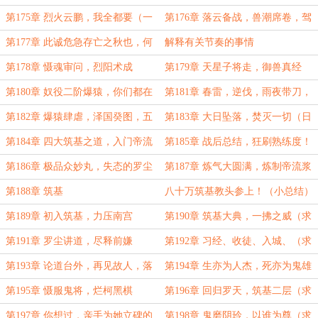
（万更求订阅））
罗天变动，高居太上
第175章 烈火云鹏，我全都要（一
第176章 落云备战，兽潮席卷，驾
万四千字求订阅）
驭六龙，二阶爆猿（万字大章求订
第177章 此诚危急存亡之秋也，何
解释有关节奏的事情
阅）
不效仿前事
第178章 慑魂审问，烈阳术成
第179章 天星子将走，御兽真经
第180章 奴役二阶爆猿，你们都在
第181章 春雷，逆伐，雨夜带刀，
逼我！
破阵伐山
第182章 爆猿肆虐，泽国癸图，五
第183章 大日坠落，焚灭一切（日
气归来，烈阳永恒
万求波订阅）
第184章 四大筑基之道，入门帝流
第185章 战后总结，狂刷熟练度！
浆
第186章 极品众妙丸，失态的罗尘
第187章 炼气大圆满，炼制帝流浆
（求月票）
第188章 筑基
八十万筑基教头参上！（小总结）
第189章 初入筑基，力压南宫
第190章 筑基大典，一拂之威（求
订阅）
第191章 罗尘讲道，尽释前嫌
第192章 习经、收徒、入城、（求
订！）
第193章 论道台外，再见故人，落
第194章 生亦为人杰，死亦为鬼雄
凤山苦修
第195章 慑服鬼将，烂柯黑棋
第196章 回归罗天，筑基二层（求
月票）
第197章 你想过，亲手为她立碑的
第198章 鬼磨阴玲，以谁为尊（求