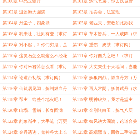
字大章求订阅）
成，求首订！）
第100章 中品玉髓丹
第101章 炼气七层，你去找城管
啊！
第102章 逍遥游大圆满
第103章 拍卖会，法宝现
第104章 丹尘子，四象鼎
第105章 老匹夫，安敢如此欺我
第106章 我未壮，壮则有变（求订
第107章 草木皆兵，一人成阵（求
阅）
订阅）
第108章 对不起，叫你们穷鬼，是
第109章 重伤，奶茶（求订阅）
我草率了（求订阅））
第110章 这灵石怎么就这么不经花
第111章 你好自为之吧！（求订
啊
阅）
第112章 你对米君萍怎么看（求订
第113章 大丈夫生于天地间，岂能
阅）
郁郁久居人下
第114章 论道台初战（求订阅）
第115章 妖狼内战，燃血丹方（万
字更新完成，求订阅）
第116章 仙筑居见闻，炼制燃血丹
第117章 再入常阴，妖兽试丹（求
订阅）
第118章 帮主，给整个地火吧！
第119章 明神破煞，我才是堂主
（万更完成，求月票）
（求订阅）
第120章 山塌、雪崩，长春圆满
第121章 金刚转白玉，炼气八层
（求订阅）
第122章 乱象渐生，大手笔（万更
第123章 御风诀大圆满，论道台关
求订阅）
闭（求月票）
第124章 金丹遗迹，鬼神谷太上长
第125章 高端黑市，回收二手法器