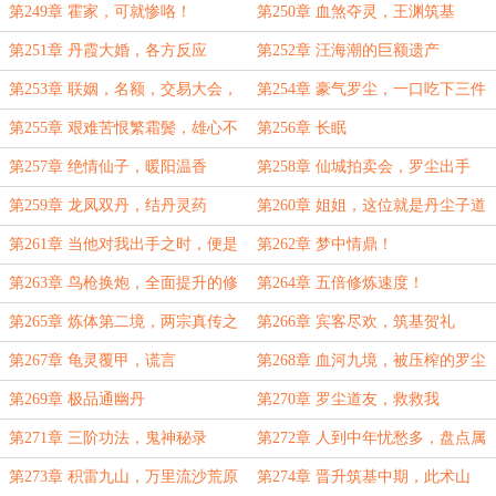
商盟
三层
第249章 霍家，可就惨咯！
第250章 血煞夺灵，王渊筑基
第251章 丹霞大婚，各方反应
第252章 汪海潮的巨额遗产
第253章 联姻，名额，交易大会，
第254章 豪气罗尘，一口吃下三件
捡漏
法宝
第255章 艰难苦恨繁霜鬓，雄心不
第256章 长眠
绝结金丹
第257章 绝情仙子，暖阳温香
第258章 仙城拍卖会，罗尘出手
第259章 龙凤双丹，结丹灵药
第260章 姐姐，这位就是丹尘子道
友
第261章 当他对我出手之时，便是
第262章 梦中情鼎！
重拾道心之日
第263章 鸟枪换炮，全面提升的修
第264章 五倍修炼速度！
炼环境。
第265章 炼体第二境，两宗真传之
第266章 宾客尽欢，筑基贺礼
战
第267章 龟灵覆甲，谎言
第268章 血河九境，被压榨的罗尘
第269章 极品通幽丹
第270章 罗尘道友，救救我
第271章 三阶功法，鬼神秘录
第272章 人到中年忧愁多，盘点属
性
第273章 积雷九山，万里流沙荒原
第274章 晋升筑基中期，此术山