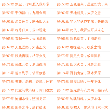
第657章 罗尘，你可愿入我丹堂
第658章 五色迷离，星空幻境，离
忘天
第659章 千仞群山，九阳金鹰
第660章 天地精灵，太岁之患
第661章 通灵莲台，瞬杀四大金
第662章 非人非妖亦非魔，是谓炼
丹！
天魔君
第663章 魂兮归来，云中现龙
第664章 此仇，我罗尘可从未忘
过！
第665章 青阳一击，天壤暴怒
第666章 罪魁祸首，血海老祖
第667章 天凰涅槃，朱雀圣火
第668章 吞噬诸火，机缘之地
第669章 妖族再现，枯荣火灵
第670章 捷足先登，鲛皇流君
第671章 激战元婴，崩山裂地
第672章 四大火灵，荒兽之躯
第673章 莲台到手，借宝修炼
第674章 百鸦鬼森，至木天原
第675章 鬼藤、老树、昏鸦，还有
第676章 妖魔回响，千年不休
第三人
第677章 此宝与我有缘，你们没意
第678章 混元鼎与八角阁，强行镇
见吧？
压
第679章 沧澜水怪，堕渊龙宗
第680章 钩魂钉魄，太岁本体
第681章 困兽之斗，黑钉破魂
第682章 明昭天，传承地（六一求