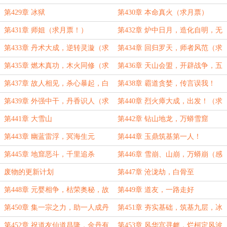
罗尘（万字大章求月票！）
老狗，灭炎盟（猫腻盟主加更）
第429章 冰狱
第430章 本命真火（求月票）
第431章 师姐（求月票！）
第432章 炉中日月，造化自明，无
中生有，龙虎汇聚
第433章 丹术大成，逆转灵漩（求
第434章 回归罗天，师者风范（求
月票）
月票）
第435章 燃木真功，木火同修（求
第436章 天山会盟，开辟战争，五
月票）
十年之期，连云拜帖（求月票！）
第437章 故人相见，杀心暴起，白
第438章 霸道贪婪，传言误我！
夜机缘，结丹灵药（求月票）
（求月票）
第439章 外强中干，丹香识人（求
第440章 烈火瘴大成，出发！（求
月票）
月票！）
第441章 大雪山
第442章 钻山地龙，万蟒雪窟
第443章 幽蓝雷浮，冥海生元
第444章 玉鼎筑基第一人！
第445章 地窟恶斗，千里追杀
第446章 雪崩、山崩，万蟒崩（感
谢猫腻盟主打赏二次加更）
废物的更新计划
第447章 沧泷劫，白骨至
第448章 元婴相争，枯荣奥秘，故
第449章 道友，一路走好
地重游，故人再见
第450章 集一宗之力，助一人成丹
第451章 夯实基础，筑基九层，冰
堡战损，楚魁邀约
第452章 祝道友仙道昌隆，金丹有
第453章 风华宫寻衅，烂柯定风波