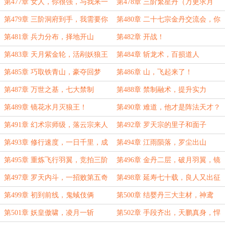
第477章 女人，你很强，与我来一
第478章 三阶繁星丹（万更求月
场酣畅淋漓的大战吧！（求月票！）
票！）
第479章 三阶洞府到手，我需要你
第480章 二十七宗金丹交流会，你
们的态度！
就是丹尘子？（万更求月票）
第481章 兵力分布，择地开山
第482章 开战！
第483章 天月紫金轮，活剐妖狼王
第484章 斩龙术，百损道人
（求月票！）
第485章 巧取铁青山，豪夺回梦
第486章 山，飞起来了！
岭！
第487章 万世之基，七大禁制
第488章 禁制融术，提升实力
第489章 镜花水月灭狼王！
第490章 难道，他才是阵法天才？
第491章 幻术宗师级，落云宗来人
第492章 罗天宗的里子和面子
第493章 修行速度，一日千里，成
第494章 江雨陨落，罗尘出山
也体魄，败也体魄！
第495章 重炼飞行羽翼，竞拍三阶
第496章 金丹二层，破月羽翼，镜
狼王
花水月，血泪再现
第497章 罗天内斗，一招败第五奇
第498章 延寿七十载，良人又出征
第499章 初到前线，鬼蜮伎俩
第500章 结婴丹三大主材，神鸢
尾、紫猴花、五行莲台
第501章 妖皇傲啸，凌月一斩
第502章 手段齐出，天鹏真身，悍