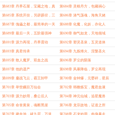
月票！）
第683章 丹界石屋，宝藏之地，真
第684章 灵根丹方，包藏祸心
君遗问，仙凡之隔
第685章 系统开挂，另辟蹊径，三
第686章 涤气荡魂，海角天姥
丹合一，考核通过
第687章 傀儡之都，最简单的一关
第688章 化魔，化妖，亦化人
第689章 最后一关，五阶最强神
第690章 御气如龙，天地领域
丹！
第691章 源力再现，丹界震动
第692章 塑灵圣泉，五灵道体
第693章 真君传承
第694章 九炼烽火、涅槃圣火
第695章 散人魔罗、双血之战
第696章 罗尘的陨落
第697章 他的遗产
第698章 风暴降临，罗尘再现
第699章 鏖战飞云，霸王卸甲
第700章 金钟爆，元婴碎，星辰
落，夜明昭
第701章 举世瞩目万仙会
第702章 韩瞻炼宝，魔君血液
第703章 源力妙用，桑公后人
第704章 神元仙城，追星魔兽
第705章 命丧黄泉，魂断黑崖
第706章 龙宗故地，证道之所
第707章 建血池，破九层，万道
第708章 石龙妙用，肉身暴走