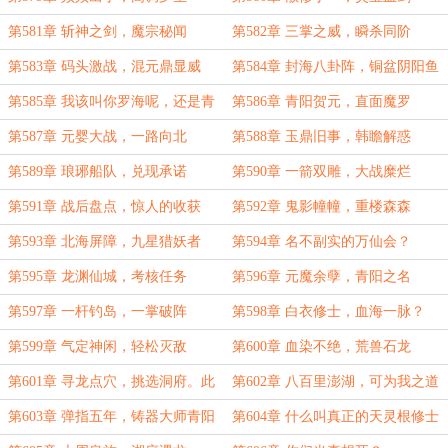
第581章 斩神之剑，魔宗秘闻
第582章 三掌之威，瞬杀同阶
第583章 码头激战，混元鼎显威
第584章 封海八卦阵，铜盆阴阳鱼
第585章 我该叫你罗海呢，还是青
第586章 青阳贺元，直面魔罗
阳魔君呢？
第587章 元婴大战，一路向北
第588章 玉鼎旧事，韩瞻解惑
第589章 琅琊船队，兑现承诺
第590章 一箭双雕，大战糜烂
第591章 战后盘点，惊人的收获
第592章 鬼影幢幢，重楼森森
第593章 北海屏障，九星猎妖者
第594章 名不副实的万仙会？
第595章 龙渊仙城，考核任务
第596章 元魔余孽，青阳之名
第597章 一杆钓岛，一掌破阵
第598章 白衣修士，血海一脉？
第599章 气定神闲，轻松灭敌
第600章 血染不绝，荒兽石龙
第601章 寻龙点穴，挑选洞府。此
第602章 八百里澎湖，可为我之道
青阳，乃彼青阳？
场
第603章 弹指五年，铸器大师青阳
第604章 什么叫真正的天灵根修士