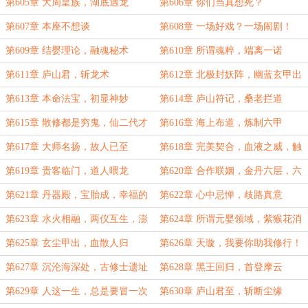
子
啊
第605章 大周皇族，湖底遇龙
第606章 你们当真想死？
第607章 本座不想谈
第608章 一场好戏？一场闹剧！
第609章 结婴理论，融魂秘术
第610章 所谓魂粹，端离一诺
第611章 庐山君，斩龙术
第612章 北极封妖阵，幽蓝玄甲出
第613章 本命法宝，初显神妙
第614章 庐山符记，桑老拦道
第615章 散修都是穷鬼，仙二代才
第616章 海上布道，炼制六甲
是金矿
第617章 大师名扬，故人已至
第618章 完美契合，血液之威，触
类旁通，新的炼体术
第619章 贵客临门，道人喂龙
第620章 合作联姻，金丹六层，六
甲已成，万事俱备
第621章 丹器殿，宝胎成，幸福的
第622章 心中忌惮，歧路真意
烦恼
第623章 水火相融，两仪互生，澎
第624章 所谓元婴领域，紫猴花消
湖震动
息传来
第625章 玄尘甲出，血散人归
第626章 天璇，我要你助我修行！
第627章 沉沦海深处，古修士遗址
第628章 黑王回归，首登摩云
第629章 人这一生，总是要冒一次
第630章 庐山君至，斩断尘缘