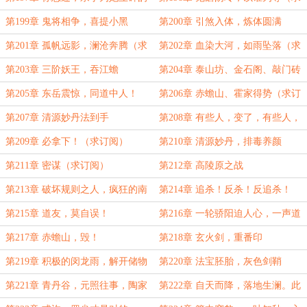
未来吗
订阅）
第199章 鬼将相争，喜提小黑
第200章 引煞入体，炼体圆满
第201章 孤帆远影，澜沧奔腾（求
第202章 血染大河，如雨坠落（求
月票）
月票）
第203章 三阶妖王，吞江蟾
第204章 泰山坊、金石阁、敲门砖
第205章 东岳震惊，同道中人！
第206章 赤蟾山、霍家得势（求订
阅）
第207章 清源妙丹法到手
第208章 有些人，变了，有些人，
不能变！
第209章 必拿下！（求订阅）
第210章 清源妙丹，排毒养颜
第211章 密谋（求订阅）
第212章 高陵原之战
第213章 破坏规则之人，疯狂的南
第214章 追杀！反杀！反追杀！
宫谨
第215章 道友，莫自误！
第216章 一轮骄阳迫人心，一声道
友别世间
第217章 赤蟾山，毁！
第218章 玄火剑，重番印
第219章 积极的闵龙雨，解开储物
第220章 法宝胚胎，灰色剑鞘
袋禁制
第221章 青丹谷，元照往事，陶家
第222章 自天而降，落地生澜。此