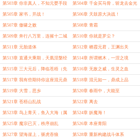
然冲撞金狼王！
第503章 你非真人，不知元婴手段
第504章 千金买马骨，斩龙去金光
第505章 家书，开战！
第506章 天鼓原大决战！
第507章 傲啸之败
第508章 青霜
第509章 奔行八万里，连摧十二城
第510章 你就是罗尘？
第511章 元胎道体
第512章 栖霞元君，王渊出关
第513章 直通大乘期，天凰涅槃经
第514章 所谓燃木，一涅之境
第515章 三大元后，降临苍梧（先
第516章 无敌之威，生灵之血
发后改）
第517章 我有些期待你这座混元鼎
第518章 混元如一，鼎成上品
了
第519章 大雪，思乡
第520章 春雨中，大能至
第521章 苍梧山乱战
第522章 离去
第523章 鸟上青天，鱼入大海（属
第524章 妖魔海！
性盘点，酌情订阅）
第525章 魔宗已灭，秩序崩乱
第526章 本座青阳
第527章 望海崖上，驱虎吞狼
第528章 重新构建战斗体系