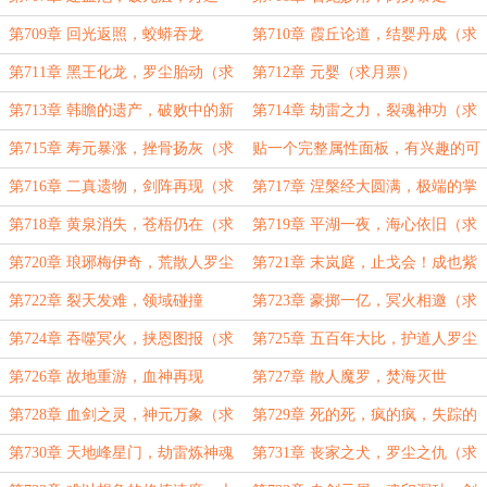
终，道体隐（六千字大章）
第709章 回光返照，蛟蟒吞龙
第710章 霞丘论道，结婴丹成（求
月票）
第711章 黑王化龙，罗尘胎动（求
第712章 元婴（求月票）
月票！）
第713章 韩瞻的遗产，破败中的新
第714章 劫雷之力，裂魂神功（求
生（求求月票））
月票）
第715章 寿元暴涨，挫骨扬灰（求
贴一个完整属性面板，有兴趣的可
月票！）
以看看
第716章 二真遗物，剑阵再现（求
第717章 涅槃经大圆满，极端的掌
月票！）
控力！（求月票！）
第718章 黄泉消失，苍梧仍在（求
第719章 平湖一夜，海心依旧（求
月票）
月票）
第720章 琅琊梅伊奇，荒散人罗尘
第721章 末岚庭，止戈会！成也紫
（求月票）
府，败也紫府？
第722章 裂天发难，领域碰撞
第723章 豪掷一亿，冥火相邀（求
月票）
第724章 吞噬冥火，挟恩图报（求
第725章 五百年大比，护道人罗尘
月票）
（求月票）
第726章 故地重游，血神再现
第727章 散人魔罗，焚海灭世
第728章 血剑之灵，神元万象（求
第729章 死的死，疯的疯，失踪的
月票！）
失踪，不祥之海（六千字大章求月
第730章 天地峰星门，劫雷炼神魂
第731章 丧家之犬，罗尘之仇（求