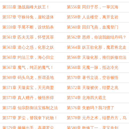
第555章 激战巅峰大妖王！
第556章 同归于尽，一掌沉海
第557章 守株待兔，崖蛇遗体
第558章 人去楼空，离开玄岩
第559章 手尾不断，设伏陷杀
第560章 回归飞燕，血魇登门
第561章 匹夫无罪，怀璧其罪
第562章 恩师，你说我能结丹吗？
（求月票）
第563章 道心之惑，化形之妖
第564章 妖王欲化形，魔君将北走
第565章 约法三章，海心归尘
第566章 天璇化形，推衍妖修功法
第567章 魔气，纯正的魔气！
第568章 元魔一脉，抵达冷光
第569章 码头乌龙，所谓圣地
第570章 著书立说，空谷顿悟
第571章 天璇卖宝，天元商盟
第572章 天璇被伏，结婴之兆
第573章 真人赠丹，顿悟所得
第574章 北海四大霸主
第575章 仙宗防御法宝炼制之法
第576章 失败吗？我习惯了
第577章 罗尘，替我拿下此物！
第578章 元丹之术，结婴丹方，乌
青宝盆，移动灵脉！
第579章 频频出手，高调罗尘
第580章 散修丁一，灵宝血剑