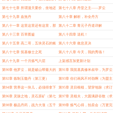
第七十七章 所谓漫天要价，坐地还
第七十八章 丹堂之主——罗尘
钱
第七十九章 血煞丹
第八十章 解析，补全丹方
第八十一章 这里这里还有这里，那
第八十二章 青元子丹道详解
里那里还有那里！
第八十三章 百草图鉴
第八十四章 送机！
第八十五章 高二哥，五块灵石的账
第八十六章 敛息灵决
我小罗记下了！
第八十七章 筑基修士之死
第八十八章 今天，我的秀场！
第八十九章 一个月炼气六层
上架感言加更新计划
第90章 他罗尘，就是破山帮最大的
第91章 我筑基真修米叔华，为罗尘
硕鼠（第一更））
护道！（第二更））
第92章 炼制玉髓丹（第三更）
第93章 你们画风不对劲啊（为盟主
滕骨泡面加更）
第94章 营养这一块儿，必须得拿下
第95章 灵目根植，望穿地脉（求订
（盟主滕骨泡面加更）））
阅）
第96章 灵脉之地，灵石原矿（第七
第97章 灵植夫，大圆满辟谷散（求
更求订阅）
订阅求月票））
第98章 极品丹药，战力大涨（五千
第99章 炼气心得，拍卖会（万更完