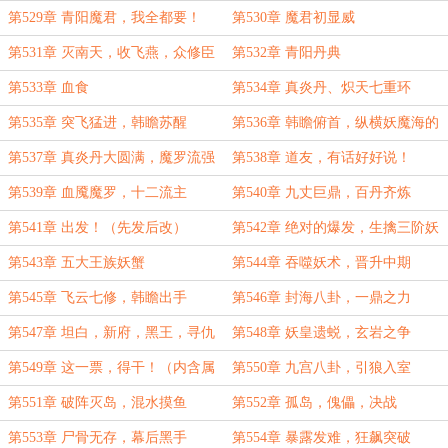
第529章 青阳魔君，我全都要！
第530章 魔君初显威
第531章 灭南天，收飞燕，众修臣
第532章 青阳丹典
服！
第533章 血食
第534章 真炎丹、炽天七重环
第535章 突飞猛进，韩瞻苏醒
第536章 韩瞻俯首，纵横妖魔海的
底气
第537章 真炎丹大圆满，魔罗流强
第538章 道友，有话好好说！
者现
第539章 血魇魔罗，十二流主
第540章 九丈巨鼎，百丹齐炼
第541章 出发！（先发后改）
第542章 绝对的爆发，生擒三阶妖
兽
第543章 五大王族妖蟹
第544章 吞噬妖术，晋升中期
第545章 飞云七修，韩瞻出手
第546章 封海八卦，一鼎之力
第547章 坦白，新府，黑王，寻仇
第548章 妖皇遗蜕，玄岩之争
第549章 这一票，得干！（内含属
第550章 九宫八卦，引狼入室
性盘点，酌情订阅）
第551章 破阵灭岛，混水摸鱼
第552章 孤岛，傀儡，决战
第553章 尸骨无存，幕后黑手
第554章 暴露发难，狂飙突破