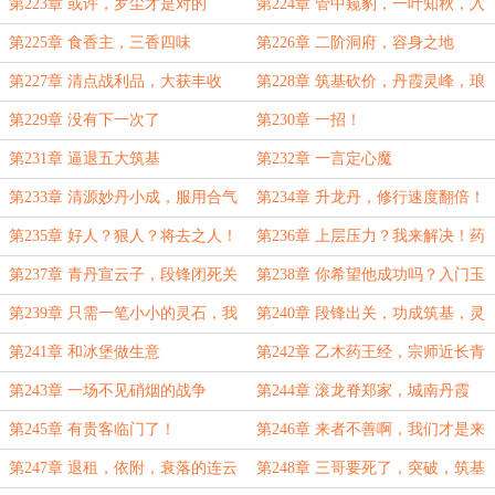
筑基
城，谓之天澜！
第223章 或许，罗尘才是对的
第224章 管中窥豹，一叶知秋，入
城兽车，走马观花
第225章 食香主，三香四味
第226章 二阶洞府，容身之地
第227章 清点战利品，大获丰收
第228章 筑基砍价，丹霞灵峰，琅
岐飞舟，仙城飙车
第229章 没有下一次了
第230章 一招！
第231章 逼退五大筑基
第232章 一言定心魔
第233章 清源妙丹小成，服用合气
第234章 升龙丹，修行速度翻倍！
丹
第235章 好人？狠人？将去之人！
第236章 上层压力？我来解决！药
堂重定，设立外门
第237章 青丹宣云子，段锋闭死关
第238章 你希望他成功吗？入门玉
露丹
第239章 只需一笔小小的灵石，我
第240章 段锋出关，功成筑基，灵
帮你做了他们！
石到位，全部干碎。
第241章 和冰堡做生意
第242章 乙木药王经，宗师近长青
第243章 一场不见硝烟的战争
第244章 滚龙脊郑家，城南丹霞
殿，一年四十万！
第245章 有贵客临门了！
第246章 来者不善啊，我们才是来
者！
第247章 退租，依附，衰落的连云
第248章 三哥要死了，突破，筑基