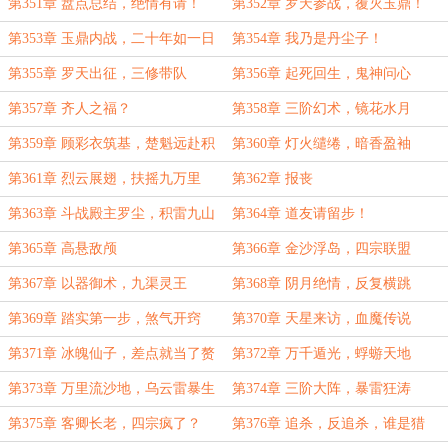
（求月票）
现况
第351章 盘点总结，绝情有请！
第352章 罗天参战，覆灭玉鼎！
第353章 玉鼎内战，二十年如一日
第354章 我乃是丹尘子！
第355章 罗天出征，三修带队
第356章 起死回生，鬼神问心
第357章 齐人之福？
第358章 三阶幻术，镜花水月
第359章 顾彩衣筑基，楚魁远赴积
第360章 灯火缱绻，暗香盈袖
雷山
第361章 烈云展翅，扶摇九万里
第362章 报丧
第363章 斗战殿主罗尘，积雷九山
第364章 道友请留步！
我来了！
第365章 高悬敌颅
第366章 金沙浮岛，四宗联盟
第367章 以器御术，九渠灵王
第368章 阴月绝情，反复横跳
第369章 踏实第一步，煞气开窍
第370章 天星来访，血魔传说
第371章 冰魄仙子，差点就当了赘
第372章 万千遁光，蜉蝣天地
婿
第373章 万里流沙地，乌云雷暴生
第374章 三阶大阵，暴雷狂涛
第375章 客卿长老，四宗疯了？
第376章 追杀，反追杀，谁是猎