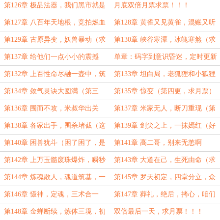
老（万更求订阅））
嘞
第126章 极品法器，我们黑市就是
月底双倍月票求票！！！
这样子的
第127章 八百年天地根，竞拍燃血
第128章 黄雀又见黄雀，混账又听
丹（求月票））
混账
第129章 古原异变，妖兽暴动（求
第130章 峡谷寒潭，冰魄寒煞（求
订阅啊，家人们）
订阅）
第137章 给他们一点小小的震撼
单章：码字到意识昏迷，定时更新
（第七更求月票）
出错，大家看一下
第132章 上百性命尽融一壶中，筑
第133章 坦白局，老狐狸和小狐狸
基丹想要吗
（第二更））
第134章 敛气灵诀大圆满（第三
第135章 惊变（第四更，求月票）
更，求月初月票）
第136章 围而不攻，米叔华出关
第137章 米家无人，断刀重现（第
（第五更，求月票！）
六更求月票）
第138章 各家出手，围杀堵截（这
第139章 剑尖之上，一抹嫣红（好
是提前发错那章，希望能有人订阅一
惨一男的求月票）
第140章 困兽犹斗（困了困了，是
第141章 高二哥，别来无恙啊
下
真顶不住了）
第142章 上万玉髓废珠爆炸，瞬秒
第143章 大道在己，生死由命（求
月票）
第144章 炼魂散人，魂道筑基，一
第145章 罗天初定，四堂分立，众
条从未设想过的路
修归心，死心塌地
第146章 慑神，定魂，三术合一
第147章 葬礼，绝后，拷心，咱们
（求订阅）
来日方长！（提前为盟主烟花小闽
第148章 金蝉断续，炼体三境，初
双倍最后一天，求月票！！！