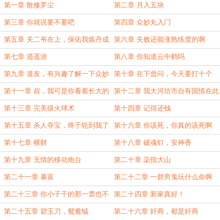
第一章 散修罗尘
第二章 月入五块
第三章 你就说要不要吧
第四章 众妙丸入门
第五章 关二爷在上，保佑我炼丹成
第六章 失败还能涨熟练度的啊
功
第七章 逍遥游
第八章 你知道云中鹤吗
第九章 道友，有兴趣了解一下众妙
第十章 在下曾问，今天要打十个
丸吗
第十一章 叔，我可是你看着长大的
第十二章 我大河坊市自有国情在此
啊！
第十三章 完美级火球术
第十四章 记得还钱
第十五章 杀人夺宝，终于轮到我了
第十六章 你该死，你真的该死啊
吗？
第十七章 横财
第十八章 破魂钉，安神香
第十九章 无情的移动炮台
第二十章 染指大山
第二十一章 暴富
第二十二章 一群穷鬼玩什么命啊
第二十三章 你小子干的那一票也不
第二十四章 新家真好！
大啊
第二十五章 碧玉刀，鸳鸯钺
第二十六章 奸商，都是奸商