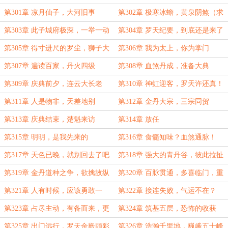
第301章 凉月仙子，大河旧事
第302章 极寒冰蟾，黄泉阴煞（求
月票）
第303章 此子城府极深，一举一动
第304章 罗天纪要，到底还是来了
必有深意！
第305章 得寸进尺的罗尘，狮子大
第306章 我为太上，你为掌门
开口
第307章 遍读百家，丹火四级
第308章 血煞丹成，准备大典
第309章 庆典前夕，连云大长老
第310章 神虹迎客，罗天许还真！
第311章 人是物非，天差地别
第312章 金丹大宗，三宗同贺
第313章 庆典结束，楚魁来访
第314章 放任
第315章 明明，是我先来的
第316章 食髓知味？血煞通脉！
第317章 天色已晚，就别回去了吧
第318章 强大的青丹谷，彼此拉扯
第319章 金丹道种之争，欲擒故纵
第320章 百脉贯通，多喜临门，重
（求月票）
回青丹，姐弟之争
第321章 人有时候，应该勇敢一
第322章 接连失败，气运不在？
点。
（求月票）
第323章 占尽主动，有备而来，更
第324章 筑基五层，恐怖的收获
有自信！（求月票）
（求月票）
第325章 出门远行，罗天金殿顾彩
第326章 浩瀚千里地，巍峨五十峰