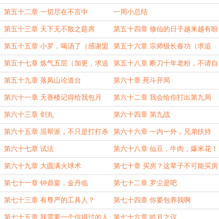
第五十二章 一切尽在不言中
一周小总结
第五十三章 天下无不散之筵席
第五十四章 修仙的日子越来越有盼
头了
第五十五章 小罗，喝汤了（感谢盟
第五十六章 宗师级长春功（求追
主滕骨泡面的打赏）
读）
第五十七章 炼气五层（加更，求追
第五十八章 断刀十年老粉，不请自
读！）
来
第五十九章 落凤山论道台
第六十章 死斗开局
第六十一章 天香楼记得给我包月
第六十二章 我会给你打出第九局
第六十三章 剑丸
第六十四章 第九战
第六十五章 混帮派，不只是打打杀
第六十六章 一内一外，兄弟扶持
杀
第六十七章 试法
第六十八章 仙豆，牛肉，爆米花！
第六十九章 大圆满火球术
第七十章 买房？这辈子不可能买房
的
第七十一章 钟鼎宴，金丹临
第七十二章 罗尘是吧
第七十三章 有尊严的工具人？
第七十四章 你要包养我啊
第七十五章 我需要一个信得过的人
第七十六章 皓月之议