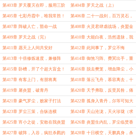
第403章 罗天覆灭在即，服用三阶
第404章 罗天之战（上）
化龙丹
第405章 七彩丹霞中，唯我常胜！
第406章 二十一战剑，百万灵石，
穷尽罗天之力
第407章 阵破人亡，豁命一战
第408章 火灵君肆虐战场，炎盟金
丹悍然出手
第409章 罗天之战（完）
第410章 大能白夜，浩然遗脉，我
们才是胜利者！
第411章 愿天上人间共安好
第412章 此间事了，罗尘不悔
第413章 十倍修炼速度，兼修阵
第414章 御煞习阵、费冥出手，重
道，大开盲盒
建丹霞、郑显玄玉遗产
第415章 卧槽，开了个超大盲盒！
第416章 脱去樊笼，增血降尘，小
（感谢猫腻的夜晚盟主打赏！）
虎还乡，韩峥拜山
第417章 有客上门，有朋将离
第418章 落云飞舟，慕容离去，十
大金丹，横扫罗尘
第419章 屠炎盟，破青丹
第420章 天予弗取，反受其咎，痛
打落水狗
第421章 豪气罗尘，败家子打法
第422章 孤身入青丹，尔等可知大
难临头乎？
第423章 罗尘三策，合纵连横
第424章 天山沧泷，天火珍珑（求
双倍月票！）
第425章 宵小之徒，安敢在我炎盟
第426章 炎盟生内乱，罗尘临焚香
作祟！（求月票）
（求月票！！！）
第427章 破阵，入谷，疯狂杀戮的
第428章 十日横空，天鹏真身，杀