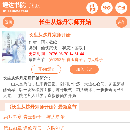
通达书院
手机版
临时
登录
注册
书架
m.aeshow.com
长生从炼丹宗师开始
返回
菜单
长生从炼丹宗师开始
作者：雨去欲续
类别：仙侠武侠
状态：连载中
更新时间：2026-06-30 14:31:44
最新章节：
第1292章 青玉狮子，与大尊争
开始阅读
加入书架
长生从炼丹宗师开始简介：
山人是为仙，往来青云巅。阴阳炉中炼，大道在心间。罗尘穿越
修仙界，以一块熟练度面板，炼丹服气，习法研术，一步步走向长生
大道。（跳过凡人世界，直接修仙界开局）...
《长生从炼丹宗师开始》最新章节
第1292章 青玉狮子，与大尊争
第1291章 道修浮云，六阶神丹