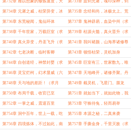
票）
（求月票）
月票）
第732章 难以想象的修炼速度，大
第733章 血剑元屠，魂印深种，剑
器晚成（求月票！）
戟起航，神元封城（求月票！）
第734章 元屠之威，枯荣异变，冰
第735章 念经和尚，冰极太上。荒
极宗之难，鬼仙楼再现（求月票！）
兽一吼，大能出手（求月票）
第736章 东荒秘闻，鬼仙环体
第737章 鬼神辟易，血染中州（求
月票！）
第738章 千年世家，万载巨室（求
第739章 枯源火髓，真火晋升（求
月票！）
月票！）
第740章 真火异变，丹圣飞升（求
第741章 我叫褚颜，山海界诸修尊
月票！）
我为丹圣（求月票！）
第742章 七老决断，临时客卿
第743章 顿悟枯荣，灵机加身
第744章 自创道经，神禁封婴（求
第745章 巨室有三，世家数九，唯
月票！）
有寒门，一枝独秀
第746章 灵宝烂柯，幻术显威（六
第747章 天地峰开，诸修齐聚。丹
千字大章，小补！）
圣飞升，山海相贺！
第748章 天与地的差距！（求月
第749章 截灵机，飞星门。蜃龙
票）
醒，洞天开（求月票！）
第750章 布局千载，收官已至
第751章 就如当下，就如此物，我
罗尘不会让！
第752章 一掌之威，震退百里
第753章 守株待兔，轻而易举
第754章 洞中百年，世上一载，吃
第755章 本源之秘，二真来袭
了闷亏的罗尘
第756章 四境炼体，不过如此，南
第757章 手撕金身，千里灭敌（求