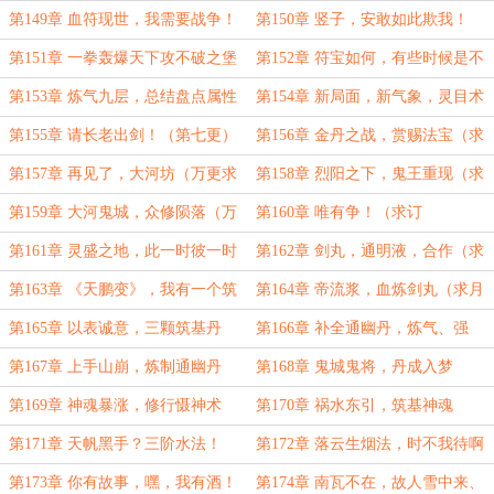
贺！）
会南宫（一万二大章求订月票）
第149章 血符现世，我需要战争！
第150章 竖子，安敢如此欺我！
（第一更）
（第二更）
第151章 一拳轰爆天下攻不破之堡
第152章 符宝如何，有些时候是不
垒（为烟花小闽盟主加更！）
能退的（为盟主烟花小闽加更！）
第153章 炼气九层，总结盘点属性
第154章 新局面，新气象，灵目术
（求订阅！）
大圆满！
第155章 请长老出剑！（第七更）
第156章 金丹之战，赏赐法宝（求
月票）
第157章 再见了，大河坊（万更求
第158章 烈阳之下，鬼王重现（求
订阅！）
订阅）
第159章 大河鬼城，众修陨落（万
第160章 唯有争！（求订
更求订阅！）
阅！！！）
第161章 灵盛之地，此一时彼一时
第162章 剑丸，通明液，合作（求
也（万更求订阅！）
订阅）
第163章 《天鹏变》，我有一个筑
第164章 帝流浆，血炼剑丸（求月
基期朋友
票）
第165章 以表诚意，三颗筑基丹
第166章 补全通幽丹，炼气、强
（万更求订阅！）
体、壮魂，三管齐下！
第167章 上手山崩，炼制通幽丹
第168章 鬼城鬼将，丹成入梦
（万更求月票！）
第169章 神魂暴涨，修行慑神术
第170章 祸水东引，筑基神魂
（万更求月票）
第171章 天帆黑手？三阶水法！
第172章 落云生烟法，时不我待啊
（万更求订阅）
第173章 你有故事，嘿，我有酒！
第174章 南瓦不在，故人雪中来、