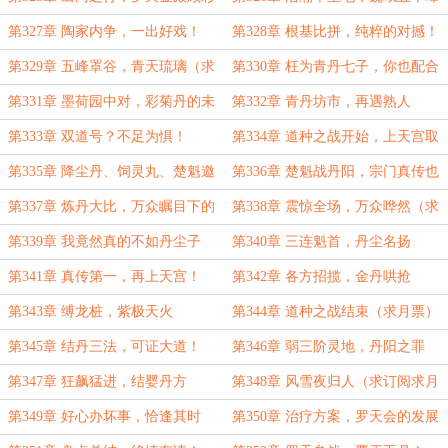
衣，申请筑基丹！（求月票）
（求月票）
第327章 陶家内争，一出好戏！
第328章 根基比拼，纯粹的对撼！
（求月票）
（求月票）
第329章 五峰罩谷，青天琉璃（求
第330章 枉为青丹七子，你也配合
月票）
丹尘子相提并论？（求月票）
第331章 墨荷园中对，彩菊丹的未
第332章 青丹坊市，再遇熟人
来
第333章 双道号？不足为惧！
第334章 道种之战开始，上天宫取
丹方
第335章 降尘丹、饲灵丸、楚魁邀
第336章 楚魁战丹阳，宗门真传也
战丹阳子！
不过如此？
第337章 炼丹大比，万众瞩目下的
第338章 震惊全场，万众哗然（求
罗尘！
月票）
第339章 我竟然真的不如丹尘子
第340章 三连魁首，丹尘名扬
吗？
第341章 真传第一，再上天宫！
第342章 各方招揽，金丹哄抢
第343章 缚龙桩，紫极天火
第344章 道种之战结束（求月票）
第345章 结丹三法，可证大道！
第346章 弱三阶灵地，丹阳之罪
第347章 狂飙猛进，结婴丹方
第348章 风雪夜归人（求订阅求月
票）
第349章 好心办坏事，恰逢其时
第350章 治疗方案，罗天会的发展