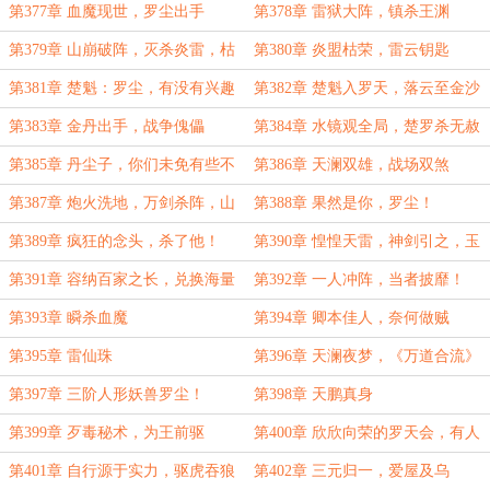
物，谁又是猎人！
第377章 血魔现世，罗尘出手
第378章 雷狱大阵，镇杀王渊
第379章 山崩破阵，灭杀炎雷，枯
第380章 炎盟枯荣，雷云钥匙
蟾仇怨，地下大门
第381章 楚魁：罗尘，有没有兴趣
第382章 楚魁入罗天，落云至金沙
干一票大的！
第383章 金丹出手，战争傀儡
第384章 水镜观全局，楚罗杀无赦
第385章 丹尘子，你们未免有些不
第386章 天澜双雄，战场双煞
厚道了
第387章 炮火洗地，万剑杀阵，山
第388章 果然是你，罗尘！
崩再现，峡谷崩塌
第389章 疯狂的念头，杀了他！
第390章 惶惶天雷，神剑引之，玉
宇澄清万里埃！
第391章 容纳百家之长，兑换海量
第392章 一人冲阵，当者披靡！
底蕴，独行一人之道
第393章 瞬杀血魔
第394章 卿本佳人，奈何做贼
第395章 雷仙珠
第396章 天澜夜梦，《万道合流》
第397章 三阶人形妖兽罗尘！
第398章 天鹏真身
第399章 歹毒秘术，为王前驱
第400章 欣欣向荣的罗天会，有人
祸水东引
第401章 自行源于实力，驱虎吞狼
第402章 三元归一，爱屋及乌