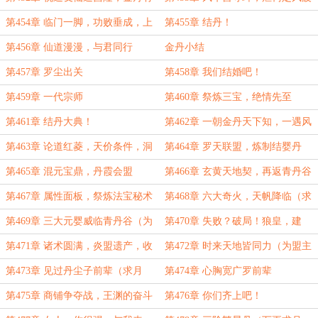
成！
第454章 临门一脚，功败垂成，上
第455章 结丹！
宗霸道，唯有结丹！
第456章 仙道漫漫，与君同行
金丹小结
第457章 罗尘出关
第458章 我们结婚吧！
第459章 一代宗师
第460章 祭炼三宝，绝情先至
第461章 结丹大典！
第462章 一朝金丹天下知，一遇风
云便化龙
第463章 论道红菱，天价条件，洞
第464章 罗天联盟，炼制结婴丹
房花烛，灵丹作聘
第465章 混元宝鼎，丹霞会盟
第466章 玄黄天地契，再返青丹谷
（求月票）
第467章 属性面板，祭炼法宝秘术
第468章 六大奇火，天帆降临（求
月票！）
第469章 三大元婴威临青丹谷（为
第470章 失败？破局！狼皇，建
就剩一块六盟主加更！）
城！（求月票）
第471章 诸术圆满，炎盟遗产，收
第472章 时来天地皆同力（为盟主
获多多，再得杀招！（求月票）
就剩一块六加更！）
第473章 见过丹尘子前辈（求月
第474章 心胸宽广罗前辈
票）
第475章 商铺争夺战，王渊的奋斗
第476章 你们齐上吧！