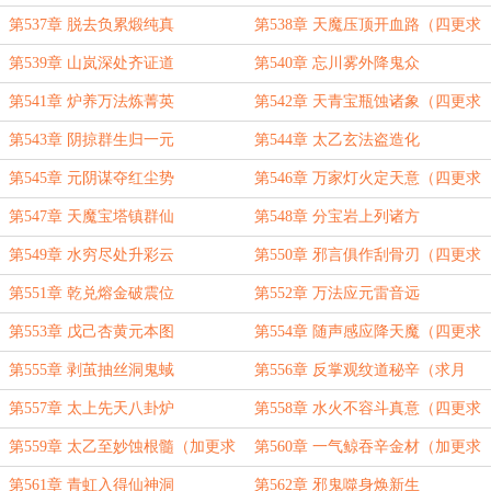
第537章 脱去负累煅纯真
第538章 天魔压顶开血路（四更求
订！）
第539章 山岚深处齐证道
第540章 忘川雾外降鬼众
第541章 炉养万法炼菁英
第542章 天青宝瓶蚀诸象（四更求
订！）
第543章 阴掠群生归一元
第544章 太乙玄法盗造化
第545章 元阴谋夺红尘势
第546章 万家灯火定天意（四更求
订！）
第547章 天魔宝塔镇群仙
第548章 分宝岩上列诸方
第549章 水穷尽处升彩云
第550章 邪言俱作刮骨刃（四更求
订！）
第551章 乾兑熔金破震位
第552章 万法应元雷音远
第553章 戊己杏黄元本图
第554章 随声感应降天魔（四更求
订！）
第555章 剥茧抽丝洞鬼蜮
第556章 反掌观纹道秘辛（求月
票！）
第557章 太上先天八卦炉
第558章 水火不容斗真意（四更求
月票！）
第559章 太乙至妙蚀根髓（加更求
第560章 一气鲸吞辛金材（加更求
月票！）
月票！）
第561章 青虹入得仙神洞
第562章 邪鬼噬身焕新生