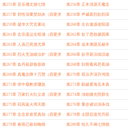
订！）
第255章 至乐佛文烧七情
第256章 正本清源天魔念
第257章 邪性深重焚劫灰（四更求
第258章 声威甚烈欲韵深
订！）
第259章 凝华大咒玄素论
第260章 左右逢源使阳谋
第261章 玄宗遗运生暗涌（四更求
第262章 欲了恩怨避因果
订！）
第263章 人虽已死债尤厚
第264章 追本溯源见秘辛
第265章 烈火烹油锻法炉（四更求
第266章 欲寻新法续旧途
订！）
第267章 血丹延辟炼形路
第268章 刮骨毒风芭蕉扇
第269章 真魔念降十万慧（四更求
第270章 双法齐演升鸿境
订！）
第271章 管中窥豹变骤急
第272章 勘破雾海见本真
第273章 万家灯火红尘道（四更求
第274章 浊焰微光照群生
订！）
第275章 回风返火周天图
第276章 重垒诸识演杀伐
第277章 念念皆差受真劫（四更求
第278章 太阴启道凭升跃
订！）
第279章 春雨已歇却晚晴
第280章 恒久不竭七情锁