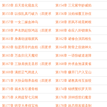
订！）
第153章 后天造化窥血元
第154章 三元紫华妙威焰
第155章 以假乱真巧破力（四更求
第156章 法焰倾覆王孙侄
订！）
第157章 一女二嫁血神乌
第158章 邪风不靖晃树根
第159章 声名鹊起惊鸿远（四更求
第160章 命应八卦锁缠头
订！）
第161章 身裹劫波嗅腥风
第162章 诸修合演四相生
第163章 似是而非灼血焰（四更求
第164章 附骨之疽烧神火
订！）
第165章 万血归元天魔经
第166章 一语惊破道迷障
第167章 三脉肩挑玄圣邪（四更求
第168章 外求血煞谋黄雀
订！）
第169章 满腔正气鸦道人
第170章 赚开门户入宝山
第171章 大快朵颐养血植（四更求
第172章 诸教真传互扳咬
订！）
第173章 祸水东引通骨相
第174章 锦绣繁织罗天羽
第175章 火鸦提挈七元纲
第176章 洪钟惑世幻魔音
第177章 哄堂大孝得宝地
第178章 故态萌发观圣制