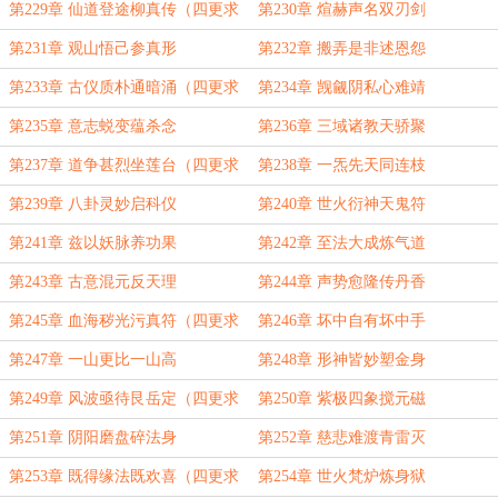
第229章 仙道登途柳真传（四更求
第230章 煊赫声名双刃剑
订！）
第231章 观山悟己参真形
第232章 搬弄是非述恩怨
第233章 古仪质朴通暗涌（四更求
第234章 觊觎阴私心难靖
订！）
第235章 意志蜕变蕴杀念
第236章 三域诸教天骄聚
第237章 道争甚烈坐莲台（四更求
第238章 一炁先天同连枝
订！）
第239章 八卦灵妙启科仪
第240章 世火衍神天鬼符
第241章 兹以妖脉养功果
第242章 至法大成炼气道
第243章 古意混元反天理
第244章 声势愈隆传丹香
第245章 血海秽光污真符（四更求
第246章 坏中自有坏中手
订！）
第247章 一山更比一山高
第248章 形神皆妙塑金身
第249章 风波亟待艮岳定（四更求
第250章 紫极四象搅元磁
订！）
第251章 阴阳磨盘碎法身
第252章 慈悲难渡青雷灭
第253章 既得缘法既欢喜（四更求
第254章 世火梵炉炼身狱