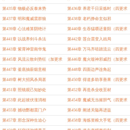
第435章 物极必反泰来势
第436章 养君千日采炼时（四更求
订！）
第437章 明和魔威震群狼
第438章 老朽挣命玄似邪
第439章 心法难算阴绝计
第440章 生吞猛嚼还童阳（四更求
月票！）
第441章 以战养剑斗杀法
第442章 莲台震变入凶局
第443章 紫霄神雷南华鬼
第444章 万马齐喑踏流云（四更求
订！）
第445章 风流云散剑势狂（加更求
第446章 魔火噬神邪威烈（加更求
月票！）
月票！）
第447章 釜底抽薪煅意根
第448章 四面边声连角起
第449章 树大招风杀局甚
第450章 得道多助享善果（四更求
订！）
第451章 照镜观己知妙处
第452章 再造杀业收至材
第453章 此起彼伏涨消相
第454章 魔威无当摧胆气（四更求
订！）
第455章 撼动酆都震门户
第456章 阐述关隘再进益
第457章 邪念深种生迫心
第458章 海炼资粮大手笔（四更求