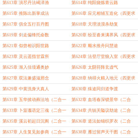
订！）
第613章 演尽丹法竭泽渔
第614章 纯阳烧炼青云路
第615章 推陈出新掌成法
第616章 应元相辅互造化（四更求
订！）
第617章 俱全五行百丹图
第618章 天理淡漠杀劫复
第619章 剑走偏锋托命数
第620章 纷至沓来满界风（四更求
订！）
第621章 似曾相识阳世路
第622章 顺水推舟问慧途
第623章 灵云遥指甘霖所
第624章 法登厅堂狼入室（四更求
订！）
第625章 渐入佳境通奥妙
第626章 太阴符阵玄虚气
第627章 双法兼盛滋邪念
第628章 纳得火精入地元（四更求
订！）
第629章 中黄洗身大真人
第630章 殊途同归道争渡
第631章 五华掀动葬法地（二合一
第632章 血塔春深锁景华（二合
求订！）
一）
第633章 卜筮谶语定三魂（二合一
第634章 共轭关隘议劫途（二合
求订！）
一）
第635章 溪云初起日沉阁（二合一
第636章 道法如锦织罗衣（二合
求订！）
一）
第637章 人生复见如参商（二合一
第638章 雁过留声天干图（二合