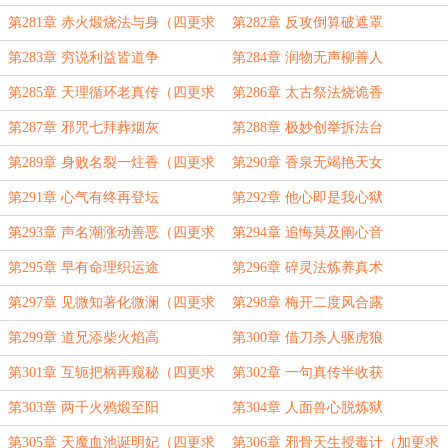
第281章 赤火煅烧法与身（四更求
第282章 反攻倒算破遮罩
订！）
第283章 穷说利益皆道争
第284章 润物无声柳善人
第285章 天理循环老真传（四更求
第286章 太古祭法烧诡香
订！）
第287章 邪咒七拜葬烟灰
第288章 极妙创举拆法台
第289章 身败名裂一炷香（四更求
第290章 香泉无竭艳天女
订！）
第291章 心气有终再登坛
第292章 他心即是我心狱
第293章 声名潮涨动善恶（四更求
第294章 追悔莫及阐心音
订！）
第295章 早有命理织运途
第296章 碎灵法炼养真术
第297章 见微知著化微澜（四更求
第298章 梅开二度风合露
订！）
第299章 道兄添柴火焰高
第300章 借刀杀人驱虎狼
第301章 互轭把柄再窥秘（四更求
第302章 一句真传半收获
订！）
第303章 两千火鸦煅至阳
第304章 人面兽心脱炼狱
第305章 天魔血池诞明妃（四更求
第306章 邪骨天生授毒计（加更求