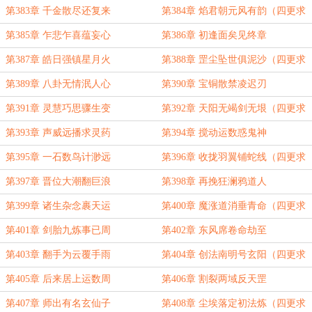
第383章 千金散尽还复来
第384章 焰君朝元风有韵（四更求
订！）
第385章 乍悲乍喜蕴妄心
第386章 初逢面矣见终章
第387章 皓日强镇星月火
第388章 罡尘坠世俱泥沙（四更求
订！）
第389章 八卦无情泯人心
第390章 宝铜散禁凌迟刃
第391章 灵慧巧思骤生变
第392章 天阳无竭剑无垠（四更求
订！）
第393章 声威远播求灵药
第394章 搅动运数惑鬼神
第395章 一石数鸟计渺远
第396章 收拢羽翼铺蛇线（四更求
订！）
第397章 晋位大潮翻巨浪
第398章 再挽狂澜鸦道人
第399章 诸生杂念裹天运
第400章 魔涨道消垂青命（四更求
订！）
第401章 剑胎九炼事已周
第402章 东风席卷命劫至
第403章 翻手为云覆手雨
第404章 创法南明号玄阳（四更求
订！）
第405章 后来居上运数周
第406章 割裂两域反天罡
第407章 师出有名玄仙子
第408章 尘埃落定初法炼（四更求