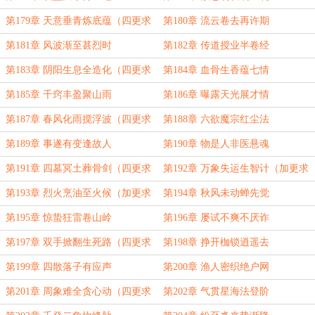
第179章 天意垂青炼底蕴（四更求
第180章 流云卷去再许期
订！）
第181章 风波渐至甚烈时
第182章 传道授业半卷经
第183章 阴阳生息全造化（四更求
第184章 血骨生香蕴七情
订！）
第185章 千窍丰盈聚山雨
第186章 曝露天光展才情
第187章 春风化雨搅浮波（四更求
第188章 六欲魔宗红尘法
订！）
第189章 事遂有变逢故人
第190章 物是人非医悬魂
第191章 四墓冥土葬骨剑（四更求
第192章 万象失运生智计（加更求
订！）
月票！）
第193章 烈火烹油至火候（加更求
第194章 秋风未动蝉先觉
月票！）
第195章 惊蛰狂雷卷山岭
第196章 屡试不爽不厌诈
第197章 双手掀翻生死路（四更求
第198章 挣开枷锁逍遥去
订！）
第199章 四散落子有应声
第200章 渔人密织绝户网
第201章 周象难全贪心动（四更求
第202章 气贯星海法登阶