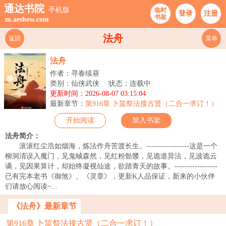
通达书院
手机版
临时
登录
注册
书架
m.aeshow.com
法舟
返回
菜单
法舟
作者：寻春续昼
类别：仙侠武侠
状态：连载中
更新时间：2026-08-07 03:15:04
最新章节：
第916章 卜筮祭法接古贤（二合一求订！）
开始阅读
加入书架
法舟简介：
滚滚红尘浩如烟海，炼法作舟苦渡长生。-----------------这是一个
柳洞清误入魔门，见鬼蜮森然，见红粉骷髅，见诡道异法，见波诡云
谲，见因果算计，却始终凝视仙途，欲踏青天的故事。-----------------
已有完本老书《御煞》、《灵章》，更新K人品保证，新来的小伙伴
们请放心阅读~...
《法舟》最新章节
第916章 卜筮祭法接古贤（二合一求订！）