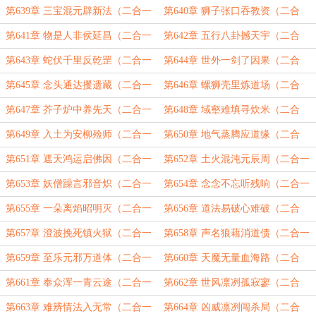
求订！）
一）
第639章 三宝混元辟新法（二合一
第640章 狮子张口吞教资（二合
求订！）
一）
第641章 物是人非侯延昌（二合一
第642章 五行八卦撼天宇（二合
求订！）
一）
第643章 蛇伏千里反乾罡（二合一
第644章 世外一剑了因果（二合
求订！）
一）
第645章 念头通达攫遗藏（二合一
第646章 螺狮壳里炼道场（二合
求订！）
一）
第647章 芥子炉中养先天（二合一
第648章 域壑难填寻炊米（二合
求订！）
一）
第649章 入土为安柳殓师（二合一
第650章 地气蒸腾应道缘（二合
求订！）
一）
第651章 遮天鸿运启佛因（二合一
第652章 土火混沌元辰周（二合一
求订！）
求月票！）
第653章 妖僧躁言邪音炽（二合一
第654章 念念不忘听残响（二合一
求月票！）
求月票！）
第655章 一朵离焰昭明灭（二合一
第656章 道法易破心难破（二合
求月票！）
一）
第657章 澄波挽死镇火狱（二合一
第658章 声名狼藉消道债（二合一
求月票！）
求月票！）
第659章 至乐元邪万道体（二合一
第660章 天魔无量血海路（二合
求月票！）
一）
第661章 奉众浑一青云途（二合一
第662章 世风凛冽孤寂寥（二合
求订！）
一）
第663章 难辨情法入无常（二合一
第664章 凶威凛冽闯杀局（二合