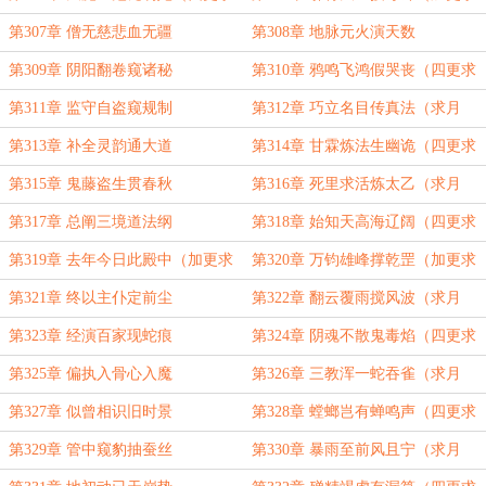
订！）
月票！）
第307章 僧无慈悲血无疆
第308章 地脉元火演天数
第309章 阴阳翻卷窥诸秘
第310章 鸦鸣飞鸿假哭丧（四更求
订！）
第311章 监守自盗窥规制
第312章 巧立名目传真法（求月
票！）
第313章 补全灵韵通大道
第314章 甘霖炼法生幽诡（四更求
月票！）
第315章 鬼藤盗生贯春秋
第316章 死里求活炼太乙（求月
票！）
第317章 总阐三境道法纲
第318章 始知天高海辽阔（四更求
月票！）
第319章 去年今日此殿中（加更求
第320章 万钧雄峰撑乾罡（加更求
月票！）
月票！）
第321章 终以主仆定前尘
第322章 翻云覆雨搅风波（求月
票！）
第323章 经演百家现蛇痕
第324章 阴魂不散鬼毒焰（四更求
月票！）
第325章 偏执入骨心入魔
第326章 三教浑一蛇吞雀（求月
票！）
第327章 似曾相识旧时景
第328章 螳螂岂有蝉鸣声（四更求
月票！）
第329章 管中窥豹抽蚕丝
第330章 暴雨至前风且宁（求月