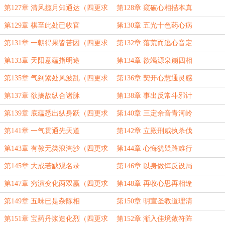
第127章 清风揽月知通达（四更求
第128章 窥破心相描本真
订！）
第129章 棋至此处已收官
第130章 五光十色药心病
第131章 一朝得果皆苦因（四更求
第132章 落荒而逃心音定
订！）
第133章 天阳意蕴指明途
第134章 欲竭源泉崩四相
第135章 气到紧处风波乱（四更求
第136章 契开心慧通灵感
订！）
第137章 欲擒故纵合诸脉
第138章 事出反常斗邪计
第139章 底蕴悉出纵身跃（四更求
第140章 三定余音青河岭
订！）
第141章 一气贯通先天道
第142章 立殿刑威执杀伐
第143章 有教无类浪淘沙（四更求
第144章 心悔犹疑路难行
订！）
第145章 大成若缺观名录
第146章 以身做饵反设局
第147章 穷演变化两双赢（四更求
第148章 再收心思再相逢
订！）
第149章 五味已是杂陈相
第150章 明宣圣教道理清
第151章 宝药丹浆造化烈（四更求
第152章 渐入佳境敛符阵