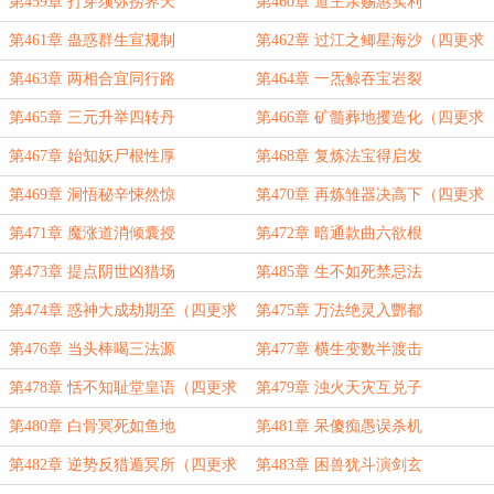
订！）
第459章 打穿须弥捞界天
第460章 道主亲赐惠实利
第461章 蛊惑群生宣规制
第462章 过江之鲫星海沙（四更求
订！）
第463章 两相合宜同行路
第464章 一炁鲸吞宝岩裂
第465章 三元升举四转丹
第466章 矿髓葬地攫造化（四更求
订！）
第467章 始知妖尸根性厚
第468章 复炼法宝得启发
第469章 洞悟秘辛悚然惊
第470章 再炼雏器决高下（四更求
订！）
第471章 魔涨道消倾囊授
第472章 暗通款曲六欲根
第473章 提点阴世凶猎场
第485章 生不如死禁忌法
第474章 惑神大成劫期至（四更求
第475章 万法绝灵入酆都
订！）
第476章 当头棒喝三法源
第477章 横生变数半渡击
第478章 恬不知耻堂皇语（四更求
第479章 浊火天灾互兑子
订！）
第480章 白骨冥死如鱼地
第481章 呆傻痴愚误杀机
第482章 逆势反猎遁冥所（四更求
第483章 困兽犹斗演剑玄