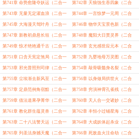
求订！）
一）
第741章 命势愈隆夺妖运（二合一
第742章 天狼蚀生吞四象（二合
求订！）
一）
第743章 无量无定濯血浪（二合一
第744章 一言惊梦一元周（二合
求订！）
一）
第745章 大海漫天驾叶舟（二合一
第746章 物华天宝景色新（二合
求订！）
一）
第747章 新教初鼎悬长垣（二合一
第748章 魔阳大日贯灵界（二合
求订！）
一）
第749章 惊才绝艳通千古（二合一
第750章 玄光感世应元本（二合
求订！）
一）
第751章 口含天宪定煞局（二合一
第752章 九婴地母万灵图（二合
求订！）
一）
第753章 邪光普照刑司律（二合一
第754章 敲骨吸髓身名裂（二合
求订！）
一）
第755章 尘埃渐去新风至（二合一
第756章 以身做局拱世火（二合
求订！）
一）
第757章 定鼎范例角宿黯（二合一
第758章 穷演神霄孔雀残（二合
求订！）
一）
第759章 借法道果孕菁华（二合一
第760章 天人合一交诸妙（二合
求订！）
一）
第761章 教化群生蕴灵兽（二合一
第762章 丰恒小过铺星海（二合
求订！）
一）
第763章 二十八法警天运（二合一
第764章 大成妖体起杀业（二合
求订！）
一）
第765章 列圣法身撼天魔（二合一
第766章 死敌血火注命劫（二合