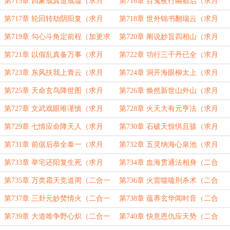
票！）
票！）
第715章 四象成真道成墟（求月
第716章 百鬼夜行幽都启（求月
票！）
票！）
第717章 轮回转劫阴阳复（求月
第718章 世外锦书翻瑞云（求月
票！）
票！）
第719章 勾心斗角定前程（加更求
第720章 阐说妙旨四相山（求月
月票！）
票！）
第721章 以假乱真备万事（求月
第722章 功行三千丹已全（求月
票！）
票！）
第723章 东风扶我上青云（求月
第724章 洞开海眼柳太上（求月
票！）
票！）
第725章 天命玄鸟降世图（求月
第726章 焕然新世山外山（求月
票！）
票！）
第727章 文武戏眼唯谨慎（求月
第728章 火天大有元亨法（求月
票！）
票！）
第729章 七情应命降天人（求月
第730章 石破天惊惧且骇（求月
票！）
票！）
第731章 前倨后恭全泰一（求月
第732章 五灵纳海心泉池（求月
票！）
票！）
第733章 举宅还阳复生死（求月
第734章 血海贯通法相身（二合
票！）
一）
第735章 万类霜天竞道周（二合一
第736章 火雷噬嗑刑杀术（二合
求订！）
一）
第737章 三卦元妙焚情火（二合一
第738章 蕴养玄华闻时音（二合
求订！）
一）
第739章 大道唯争野心炽（二合一
第740章 快意恩仇应天势（二合