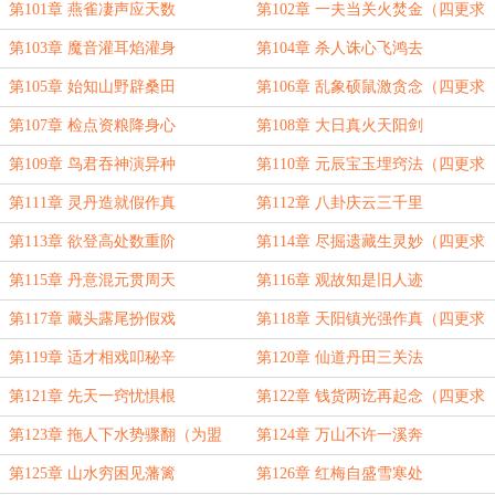
票！）
第101章 燕雀凄声应天数
第102章 一夫当关火焚金（四更求
订！）
第103章 魔音灌耳焰灌身
第104章 杀人诛心飞鸿去
第105章 始知山野辟桑田
第106章 乱象硕鼠激贪念（四更求
订！）
第107章 检点资粮降身心
第108章 大日真火天阳剑
第109章 鸟君吞神演异种
第110章 元辰宝玉埋窍法（四更求
订！）
第111章 灵丹造就假作真
第112章 八卦庆云三千里
第113章 欲登高处数重阶
第114章 尽掘遗藏生灵妙（四更求
订！）
第115章 丹意混元贯周天
第116章 观故知是旧人迹
第117章 藏头露尾扮假戏
第118章 天阳镇光强作真（四更求
订！）
第119章 适才相戏叩秘辛
第120章 仙道丹田三关法
第121章 先天一窍忧惧根
第122章 钱货两讫再起念（四更求
订！）
第123章 拖人下水势骤翻（为盟
第124章 万山不许一溪奔
主“淹死橙子”加更！）
第125章 山水穷困见藩篱
第126章 红梅自盛雪寒处