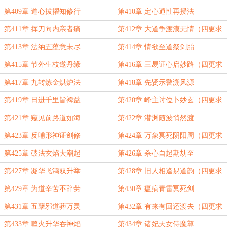
订！）
第409章 道心拔擢知修行
第410章 定心通性再授法
第411章 挥刀向内亲者痛
第412章 大道争渡漠无情（四更求
订！）
第413章 法纳五蕴意未尽
第414章 情欲至道祭剑胎
第415章 节外生枝邀丹缘
第416章 三易证心启妙路（四更求
订！）
第417章 九转炼金烘炉法
第418章 先贤示警溯风源
第419章 日进千里皆裨益
第420章 峰主讨位卜妙玄（四更求
订！）
第421章 窥见前路道如海
第422章 潜渊随波悄然渡
第423章 反哺形神证剑修
第424章 万象冥死阴阳周（四更求
订！）
第425章 破法玄焰大潮起
第426章 杀心自起期劫至
第427章 凝华飞鸿双升举
第428章 旧人相逢易道韵（四更求
订！）
第429章 为道辛苦不辞劳
第430章 瘟病青雷冥死剑
第431章 五孽邪道葬万灵
第432章 有来有回还渡去（四更求
订！）
第433章 噬火升华吞神焰
第434章 诸妃天女侍魔尊