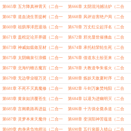
求订！）
一）
第665章 五方降真神霄天（二合一
第666章 太阴混沌撼法炉（二合
求订！）
一）
第667章 道血浇生菩提树（二合一
第668章 风评迫害绝户局（二合
求订！）
一）
第669章 祖荫厚泽思退场（二合一
第670章 万丈红尘起浮名（二合
求订！）
一）
第671章 盖棺定论开界疆（二合一
第672章 邪光显世催佛血（二合
求订！）
一）
第673章 神威如瘟敛至材（二合一
第674章 承托枯荣轮生死（二合
求订！）
一）
第675章 太阴幽泉引浪蝶（二合一
第676章 借道东土纷至来（二合
求订！）
一）
第677章 北海钓蟾古魔宫（二合一
第678章 大教道争朱雀火（二合
求订！）
一）
第679章 无边孽业噬万灵（二合一
第680章 炼妖天敌夏时序（二合
求订！）
一）
第681章 不死不灭真魔修（二合一
第682章 斗剑万象焚纯阳（二合
求订！）
一）
第683章 黄泉如洪覆苍生（二合一
第684章 以退为进幽明灭（二合
求订！）
一）
第685章 言阐衢路再进益（二合一
第686章 十方俱全奠杀道（二合
求订！）
一）
第687章 灵梦本来天魔侍（二合一
第688章 变演阳神苦蕴道（二合
求订！）
一）
第689章 肉身承负地师法（二合一
第690章 五行泉眼入错山（二合