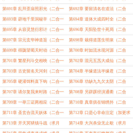
求订！）
一）
第691章 乱拜歪庙照邪光（二合一
第692章 要留清名在道法（二合
求订！）
一）
第693章 辟地千里洞秘辛（二合一
第694章 道体大成四时全（二合
求订！）
一）
第695章 从容灵慧衍邪计（二合一
第696章 天阳坠世十死局（二合
求订！）
一）
第697章 宗元玄华神道旨（二合一
第698章 栽得道莲生明泉（二合
求订！）
一）
第699章 得陇望蜀天时动（二合一
第700章 时如流水现河源（二合
求订！）
一）
第701章 繁星列斗交相映（二合一
第702章 混元五炁大成仙（二合
求订！）
一）
第703章 古史留名天河剑（二合一
第704章 半缘道法半缘君（二合
求订！）
一）
第705章 硬灌饵料直下钩（二合一
第706章 功缺九九欠太阴（二合
求订！）
一）
第707章 请尔复我来时路（二合一
第708章 另辟蹊径演通衢（二合
求订！）
一）
第709章 一举三证两相应（二合一
第710章 真章俱在锦绣外（二合
求订！）
一）
第711章 圣玄合流天妖体（二合一
第712章 口是心非命注定（加更求
求订！）
月票！）
第713章 开天冥狱镇斗战（求月
第714章 大兴杀业无止歇（求月