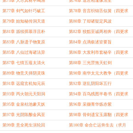
订！）
第75章 人尽其材不竭渔
第76章 道左相逢缘法至
第77章 剑气如针巧破工
第78章 音言织锦舌似簧（四更求
订！）
第79章 始知秘传洞天道
第80章 了却诸疑定风波
第81章 舐犊孺慕淳且朴
第82章 狡黠至诚两相奔（四更求
订！）
第83章 八脉遗子物复原
第84章 点滴叙述皆要旨
第85章 八仙过海诸法异
第86章 大发利市套秘辛（四更求
订！）
第87章 七情五蕴太清火
第88章 三光罡煞天虹剑
第89章 物竞天择阴灵珠
第90章 南华太元大教争（四更求
订！）
第91章 远窥玄机知元辰
第92章 逆乱阴阳坏五行
第93章 丙火朝元天阳洞
第94章 百鸟残图半卷书（四更求
订！）
第95章 金泉枯池豢天妖
第96章 采撷菁华炼赤紫
第97章 光阴陈酿金风至
第98章 骨剑遗宝玉露翻（四更求
订！）
第99章 意全死生演轮回
第100章 命合亡运奔生去（求月