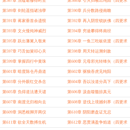
第587章 法蕴诸修得时至
第588章 引火归喉出纯阳（四更求
订！）
第589章 剑轮遥指诸浊孽
第590章 兵分数路侵南瞻
第591章 蒋家垂首余遗恨
第592章 再入阴世锁妖佛（四更求
订！）
第593章 文火慢炖神威烈
第594章 穷途攀得终南径
第595章 跃出藩篱入彀来
第596章 一鱼三吃皈依渡（四更求
订！）
第597章 巧舌如簧叩心关
第598章 周天转运溯剑敌
第599章 掌握四行中黄珠
第600章 元母邪光转锋矢（四更求
订！）
第601章 暗度陈仓丹鼎道
第602章 驱狼吞虎见纯阳
第603章 分外眼红交杀念
第604章 吾以汝道分高下（四更求
订！）
第605章 负得道法遭天谴
第606章 汲血噬髓掠真元
第607章 南渡北归相向去
第608章 逆伐上境撼剑界（四更求
订！）
第609章 洞悉根脚开两仪
第610章 阴阳磨盘证无忌
第611章 欲全天数搏生机
第612章 恶贯满盈争焰道（四更求