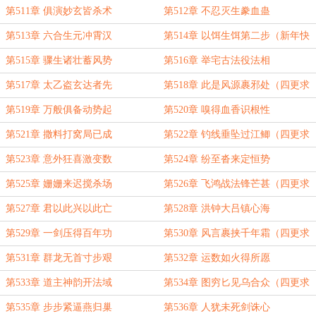
乐！）
第511章 俱演妙玄皆杀术
第512章 不忍灭生豢血蛊
第513章 六合生元冲霄汉
第514章 以饵生饵第二步（新年快
乐！）
第515章 骤生诸壮蓄风势
第516章 举宅古法役法相
第517章 太乙盗玄达者先
第518章 此是风源裹邪处（四更求
订！）
第519章 万般俱备动势起
第520章 嗅得血香识根性
第521章 撒料打窝局已成
第522章 钓线垂坠过江鲫（四更求
订！）
第523章 意外狂喜激变数
第524章 纷至沓来定恒势
第525章 姗姗来迟搅杀场
第526章 飞鸿战法锋芒甚（四更求
订！）
第527章 君以此兴以此亡
第528章 洪钟大吕镇心海
第529章 一剑压得百年功
第530章 风言裹挟千年霜（四更求
订！）
第531章 群龙无首寸步艰
第532章 运数如火得所愿
第533章 道主神韵开法域
第534章 图穷匕见乌合众（四更求
订！）
第535章 步步紧逼燕归巢
第536章 人犹未死剑诛心