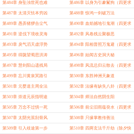
订！）
第484章 身坠浊世死也难
第486章 以身为引豢鬣狗（四更求
订！）
第487章 太清灭怯本穷凶
第488章 惊鸿一剑破万法
第489章 愚弄猪猡合尘气
第490章 血焰撼地引鬼潮（四更求
订！）
第491章 逆伐下境收灵海
第492章 风卷残云聚极恶
第493章 戾气滔天虚浮势
第494章 阳相普照万鬼避（四更求
订！）
第495章 得陇望蜀思洪涛
第496章 始闻古史洞大秘
第497章 慧剑阳山遗残局
第498章 风流总归云散去（四更求
订！）
第499章 忘川黄泉冥路引
第500章 东胜神洲天象道
第501章 元婴道主周全法
第502章 法缘有缺失八卦（四更求
订！）
第503章 崇道元辰指明途
第504章 师法自然阴生阳
第505章 万念不过惧一死
第506章 前尘旧雨蕴癸水（四更求
订！）
第507章 太阴光茧刮骨风
第508章 只缘掌教传善法
第509章 引入歧途第一步
第510章 四两玄法千斤劫（除夕快