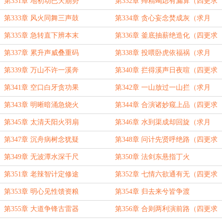
票！）
第331章 地初动已天崩势
第332章 殚精竭虑有漏算（四更求
月票！）
第333章 风火同舞三声鼓
第334章 贪心妄念焚成灰（求月
票！）
第335章 急转直下辨本末
第336章 釜底抽薪绝造化（四更求
月票！）
第337章 累升声威叠重码
第338章 投喂卧虎依福祸（求月
票！）
第339章 万山不许一溪奔
第340章 拦得溪声日夜喧（四更求
订！）
第341章 空口白牙贪功果
第342章 一山放过一山拦（求月
票！）
第343章 明晰暗涌急烧火
第344章 合演诸妙窥上品（四更求
订！）
第345章 太清天阳火羽扇
第346章 水到渠成却回旋（求月
票！）
第347章 沉舟病树念犹疑
第348章 问计先贤呼绝路（四更求
订！）
第349章 无波潭水深千尺
第350章 法剑东悬指丁火
第351章 老辣智计定修途
第352章 七情六欲通有无（四更求
订！）
第353章 明心见性馈资粮
第354章 归去来兮皆争渡
第355章 大道争锋古雷器
第356章 合则两利演前路（四更求