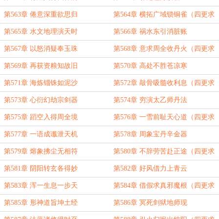
第563章 倦意深重欲思归
第564章 横拓广域锁铜雀（四更求
订！）
第565章 水文地理演天时
第566章 祸水东引消脏账
第567章 以怒消疑奉玉珠
第568章 意求周全收丹火（四更求
订！）
第569章 再获资粮知故旧
第570章 高处不胜苍凉寒
第571章 海炼锱铢如泥沙
第572章 敲骨吸髓收利息（四更求
订！）
第573章 心衍幻劫宗剑器
第574章 穷演太乙师丹法
第575章 蹈空入得周全境
第576章 一雪前耻天心道（四更求
订！）
第577章 一语成谶泄天机
第578章 周象宝丹辛金器
第579章 熔象拂尘无相符
第580章 不辞劳苦赴正途（四更求
订！）
第581章 阴阳转玄各得妙
第582章 好风借力上青云
第583章 浑一生息一步天
第584章 借假求真邪魔根（四更求
订！）
第585章 形神道旨坤土经
第586章 冥死剑狱地师现