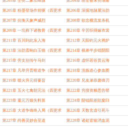
订！）
第203章 壬癸二象坎峰脉
第204章 纷至沓来势渐隆
第205章 粉墨登场作前驱（四更求
第206章 深掘地脉展法韵
订！）
第207章 抗衡天象声威烈
第208章 欲念横流发杀机
第209章 一坑葬下诸教骨（四更求
第210章 辛苦织得嫁衣裳
订！）
第211章 百川到此东入海
第212章 天阳钧元火鸦炉
第213章 法韵震响白玉镜（四更求
第214章 棋差半步错阴阳
订！）
第215章 旁支别传午马剑
第216章 虚怀若谷贯云海
第217章 凡举升晋唯道争（四更求
第218章 洗炼道心参血图
订！）
第219章 噬火升元得要旨
第220章 兄友弟恭磨锋刃
第221章 五火七禽朝元法（四更求
第222章 穷搜资粮悉告罄
订！）
第223章 重元万煅失料算
第224章 阴错阳差陷窠臼
第225章 大道争锋终入局（四更求
第226章 天数玄虚引死斗
订！）
第227章 尚善灵妙合至道
第228章 诸处皆输消血泥