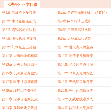
《法舟》正文目录
第1章 离峰脚下多歧路
第2章 借道羊肠欲翻山（已签约）
第3章 牛马互鉴谋前策
第4章 内外相济云遮阳
第5章 遥说远虑近法脉
第6章 月黑风高秋水塬
第7章 明火执仗冲霄焰
第8章 身坠炼狱心遭劫
第9章 剖木见玉三封函
第10章 番天青火照宝镜
第11章 大道唯争鸦栖藤
第12章 乾罡渐反势渐安
第13章 大教天数终归一
第14章 步步经营谨且慎
第15章 试演新法凝血焰
第16章 乌巢天光两相宜
第17章 吃干抹净沥真髓
第18章 天然铅汞孕丹果
第19章 琉璃山寺叠潮起
第20章 凭生远虑衍近忧
第21章 定谶语道篆初成
第22章 天残地缺进杀气
第23章 前浪略定后风起
第24章 欲踏山岚见真章