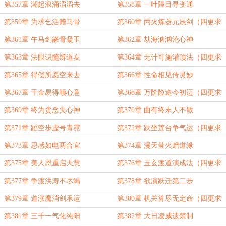
订！）
第357章 潮起浪涌滔滔去
第358章 一叶障目寻变通
第359章 为求乞活赠马骨
第360章 丙火炼器元辰剑（四更求
订！）
第361章 午马剑篆骨凝玉
第362章 劫海汹汹沦心神
第363章 法眼识髓辨道友
第364章 无计可施灌顶法（四更求
订！）
第365章 得偿所愿空来去
第366章 性命相见传灵妙
第367章 千金易得顺心意
第368章 万阶险途今初迈（四更求
订！）
第369章 终为贪念失心神
第370章 曲有终末人不散
第371章 蹈空步虚号青霓
第372章 趺坐莲台争气运（四更求
订！）
第373章 思感如电两合宜
第374章 漫天莹火赠道缘
第375章 美人恩重启天慧
第376章 玉玄渡道演成法（四更求
订！）
第377章 争渡洪涛不尽竭
第378章 欲演跃迁第二步
第379章 道涨魔消剑承运
第380章 机关算尽无定命（四更求
订！）
第381章 三千一气化纯阳
第382章 大日凌威遗禁制