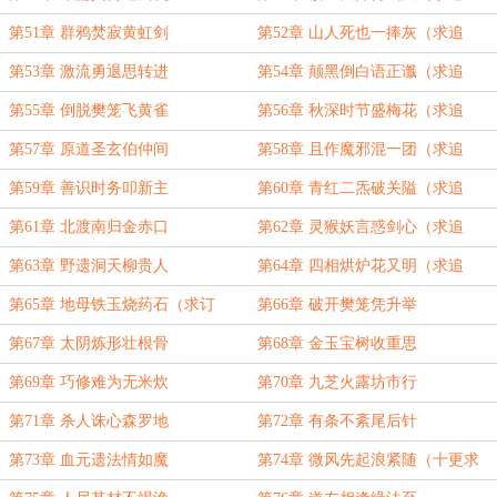
读！）
第51章 群鸦焚寂黄虹剑
第52章 山人死也一捧灰（求追
读！）
第53章 激流勇退思转进
第54章 颠黑倒白语正谶（求追
读！）
第55章 倒脱樊笼飞黄雀
第56章 秋深时节盛梅花（求追
读！）
第57章 原道圣玄伯仲间
第58章 且作魔邪混一团（求追
读！）
第59章 善识时务叩新主
第60章 青红二炁破关隘（求追
读！）
第61章 北渡南归金赤口
第62章 灵猴妖言惑剑心（求追
读！）
第63章 野遗洞天柳贵人
第64章 四相烘炉花又明（求追
读！）
第65章 地母铁玉烧药石（求订
第66章 破开樊笼凭升举
阅！）
第67章 太阴炼形壮根骨
第68章 金玉宝树收重思
第69章 巧修难为无米炊
第70章 九芝火露坊市行
第71章 杀人诛心森罗地
第72章 有条不紊尾后针
第73章 血元遗法情如魔
第74章 微风先起浪紧随（十更求