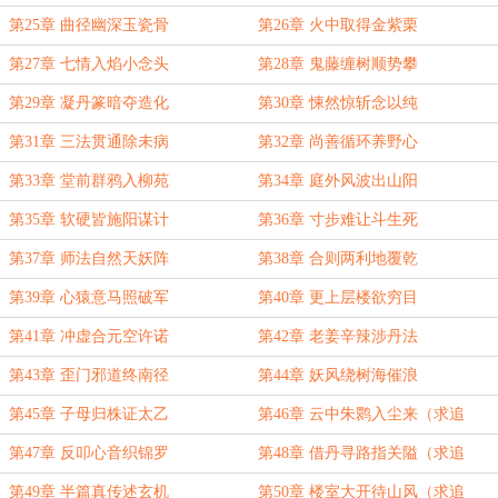
第25章 曲径幽深玉瓷骨
第26章 火中取得金紫栗
第27章 七情入焰小念头
第28章 鬼藤缠树顺势攀
第29章 凝丹篆暗夺造化
第30章 悚然惊斩念以纯
第31章 三法贯通除未病
第32章 尚善循环养野心
第33章 堂前群鸦入柳苑
第34章 庭外风波出山阳
第35章 软硬皆施阳谋计
第36章 寸步难让斗生死
第37章 师法自然天妖阵
第38章 合则两利地覆乾
第39章 心猿意马照破军
第40章 更上层楼欲穷目
第41章 冲虚合元空许诺
第42章 老姜辛辣涉丹法
第43章 歪门邪道终南径
第44章 妖风绕树海催浪
第45章 子母归株证太乙
第46章 云中朱鹮入尘来（求追
读！）
第47章 反叩心音织锦罗
第48章 借丹寻路指关隘（求追
读！）
第49章 半篇真传述玄机
第50章 楼室大开待山风（求追