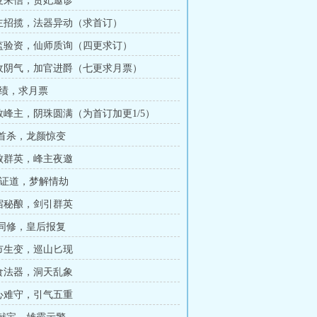
知夏来信，贵妃邀诊
峰主招揽，法器异动（求首订）
天监验资，仙师质询（四更求订）
猛收阴气，加官进爵（七更求月票）
绩，求月票
针救峰主，阴珠圆满（为首订加更1/5）
真传首杀，龙颜惊变
剑败群英，峰主夜邀
红尘证道，梦解情劫
星宿秘酿，剑引群英
禁剑同修，皇后报复
丹市生变，巡山匕现
服食法器，洞天乱象
冰心难守，引气五重