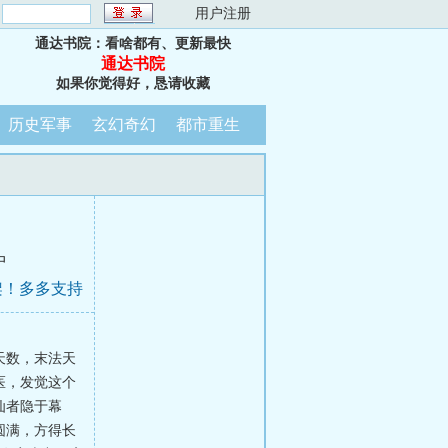
：
用户注册
通达书院：看啥都有、更新最快
通达书院
如果你觉得好，恳请收藏
历史军事
玄幻奇幻
都市重生
中
架！多多支持
天数，末法天
医，发觉这个
仙者隐于幕
圆满，方得长