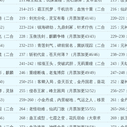
8）
211:峰主赠宝，试探重瞳，煮石炼体，女帝皇功
213：改
（二合一求订）
214~215：霸王托梦，千机坊市，血煞十重（二合
216：仙
一求订）
秘（二合
219：剑光分化，灵宝有毒（月票加更41/41）
220~
（二合一
2）
223~224：镇海碑劫，九鼎剑冢，针术疗伤（二合
225：
一求订）
飞（二合
228：玉衡洗剑，麒麟争锋（月票加更43/43）
229~
一求订）
4）
232~233：青莲剑气，碑前留名，菌妖现踪（二合
234：元
一求订）
揽（二合
237：斩初代皇，苍天何薄？（月票加更46/46）
238~
一求订）
241~242：续项王头，突破武胆，无羁重瞳（二合
243：
一求订）
48/48）
影，麒麟
246：重瞳断魂，老鬼博弈（月票加更49/49）
247~
一求订）
0）
250~251：客卿入局，壶天百丈，金丹国君，葵花
252：凝
大成（二合一）
卿，灵脉
255：侵吞王家，峰主困局（月票加更52/52）
256~
一求订）
3）
259~260：小金丹成，内景秘地，气运之人，移景
261：金
之术（二合一）
固（二合
264：老怪劫难，仙武门敌（月票加更55/55）
265~
求订）
6）
268：蛊王成型，七霞之变，花氏宿命（大章求
269：
订）
加更57/57