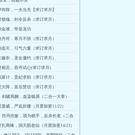
贵妃献宝，雄霸示警
嫁梦布阵，一夫当关【求订求月】
千里锁魂，剑令反杀（求订求月）
丹鼎金液，帝皇龙功
药蛊丹符，寒月不惧（求订求月）
触动壶天，引气六重（求订求月）
洞主嫁衣，圣女邀约（求订求月）
知夏相见，吞丹试心(求订求月)
无羁算计，贵妃求助（求订求月）
禁灵大阵，皇后焚信（求订求月）
131：剑啸凤阙，血染狐裘（二合一大章）
武显威，严岚折腰（月票加更11/22）
140：符丹控敌，我为棋手，反杀长老（二合
订）
金针扎两峰，洞天陨老仙（月票加更14/23）