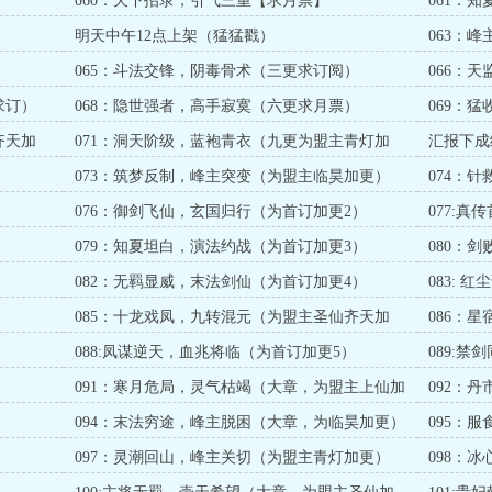
060：天下招录，引气三重【求月票】
061：
明天中午12点上架（猛猛戳）
063：
065：斗法交锋，阴毒骨术（三更求订阅）
066：
求订）
068：隐世强者，高手寂寞（六更求月票）
069：
齐天加
071：洞天阶级，蓝袍青衣（九更为盟主青灯加
汇报下成
更）
）
073：筑梦反制，峰主突变（为盟主临昊加更）
074：
）
076：御剑飞仙，玄国归行（为首订加更2）
077:
）
079：知夏坦白，演法约战（为首订加更3）
080：
）
082：无羁显威，末法剑仙（为首订加更4）
083: 
085：十龙戏凤，九转混元（为盟主圣仙齐天加
086：
更）
）
088:凤谋逆天，血兆将临（为首订加更5）
089:
091：寒月危局，灵气枯竭（大章，为盟主上仙加
092：
更）
094：末法穷途，峰主脱困（大章，为临昊加更）
095：
097：灵潮回山，峰主关切（为盟主青灯加更）
098：