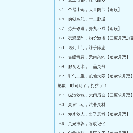
018：云玉池秘，灵气能效
021：圣器小碗，大量阴气【追读】
024：前朝嫔妃，十二脉通
027：炼丹修道，弄丸小成【追读】
030：夜观星阵，物价激增【三更月票加
033：送死上门，辣手除患
036：赏赐青露，天南条约【追读月票】
039：服食之术，上品灵丹
042：引气二重，狐仙大限【追读求月票
抱歉，时间到了，打扰了！
047：破池救魂，大闹后宫【三更求月票
050：灵泉宝动，法器灵材
053：赤水救人，出乎意料【追读月票】
056：贵妃推荐，篡改记忆