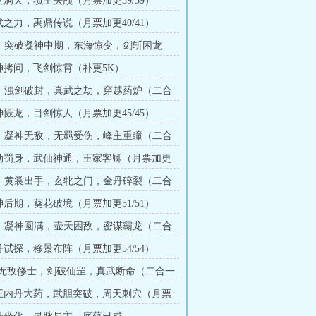
变洞天，项王头颅（月票加更39/39）
武之力，禹鼎传说（月票加更40/41）
221：突破凝神中期，东海惊变，剑斩困龙
求订）
元神拷问，飞剑惊霄（补更5K）
230：浊剑破封，真武之劫，穿越药炉（二合
神慑龙，目剑惊人（月票加更45/45）
239：凝神无敌，无羁受伤，峰主重瞳（二合
天劫罚身，武仙神通，王家客卿（月票加更
248：黄裳出手，玄牝之门，金丹碎裂（二合
神后期，葵花破境（月票加更51/51）
257：凝神圆满，壶天困敌，密谋霸龙（二合
丹试探，移景布阵（月票加更54/54）
266:无敌修士，剑破仙罡，真武断命（二合一
妖王内丹大药，武胆突破，周天刺穴（月票
）