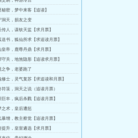
药酒交易，神游冷宫
知夏秘密，梦中来客【追读】
长守洞天，损友之变
盗圣传人，谋钦天监【求月票】
白狐送书，狐仙所求【求追读月票】
修仙皇帝，鹿尊丹鼎【求月票】
国师守关，地煞隐形【追读求月票】
秘境之争，老婆跑了
搜魂修士，灵气复苏【求追读和月票】
驭兽符箓，洞天之说（追读月票）
收获巨丰，疯后杀戮【追读月票】
嫁梦之术，皇后遭惩
阳气暴增，教主察觉【追读月票】
灵资提升，皇室遴选【求月票】