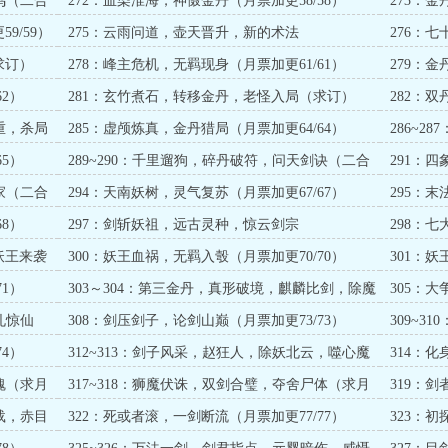
鸣（二合
272：血染淮海，神慑金丹（月票加更58/58）
273：
9/59）
275：云雨问道，壶天晋升，新的术法
276：七
求订）
278：峰主危机，无羁现身（月票加更61/61）
279：
2）
281：玄竹煮石，转移金丹，老怪入局（求订）
282：双
重，杀局
285：虚颅炼真，金丹猎局（月票加更64/64）
286~
一求订）
5）
289~290：千里遛狗，碎丹破符，问天剑诀（二合
291：四
一求订）
家（二合
294：天南妖树，灵气复苏（月票加更67/67）
295：
订）
8）
297：剑斩妖祖，远古灵种，惊云剑宗
298：
69/69）
妖王来袭
300：妖王血祸，无羁入彀（月票加更70/70）
301：
1）
303～304：第三金丹，真形破境，麒麟比剑，除魔
305：大
天地（求月票）
孔惊仙
308：剑压剑子，论剑山巅（月票加更73/73）
309~
月票）
4）
312~313：剑子风采，赵狂人，除妖北云，噬心魔
314：化
蛊（求月票）
魂（求月
317~318：狮魔伏诛，双剑合璧，夺舍尸体（求月
319：剑
票）
载，赤目
322：死或者滚，一剑断流（月票加更77/77）
323：