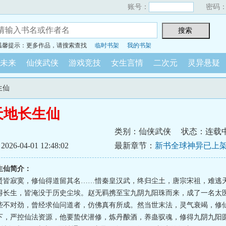
账号：
密码
温馨提示：更多作品，请搜索查找
临时书架
我的书架
未来
仙侠武侠
游戏竞技
女生言情
二次元
灵异悬疑
生仙
天地长生仙
男
类别：仙侠武侠
状态：连载
6-04-01 12:48:02
最新章节：
新书全球神异已上
生仙简介：
贤皆寂寞，修仙得道留其名……惜秦皇汉武，终归尘土，唐宗宋祖，难逃
得长生，皆淹没于历史尘埃。赵无羁携至宝九阴九阳珠而来，成了一名太
些不对劲，曾经求仙问道者，仿佛真有所成。然当世末法，灵气衰竭，修
下，严控仙法资源，他要蛰伏潜修，炼丹酿酒，养蛊驭魂，修得九阴九阳