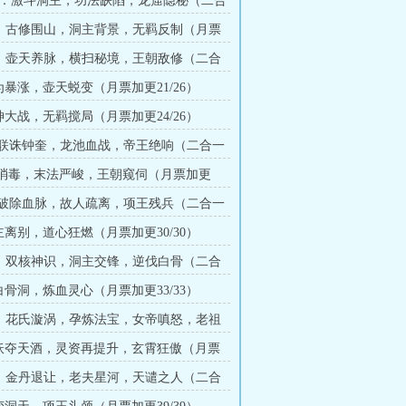
149：激斗洞主，功法缺陷，龙窟隐秘（二合
订）
154：古修围山，洞主背景，无羁反制（月票
）
159：壶天养脉，横扫秘境，王朝敌修（二合
）
为暴涨，壶天蜕变（月票加更21/26）
神大战，无羁搅局（月票加更24/26）
173:联诛钟奎，龙池血战，帝王绝响（二合一
唇齿消毒，末法严峻，王朝窥伺（月票加更
182:破除血脉，故人疏离，项王残兵（二合一
主离别，道心狂燃（月票加更30/30）
191：双核神识，洞主交锋，逆伐白骨（二合
白骨洞，炼血灵心（月票加更33/33）
200：花氏漩涡，孕炼法宝，女帝嗔怒，老祖
和一求订）
菌妖夺天酒，灵资再提升，玄霄狂傲（月票
）
209：金丹退让，老夫星河，天谴之人（二合