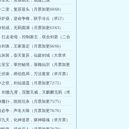
金丹坐化，灵脉易主，底蕴已成
十二变，复苏苗头（月票加更60/60）
金丹炉鼎，逆命争锋，联手冷云（求订）
丹初成，无羁圆满（月票加更63/63）
287：扛走老母，控制家主，联合剑君（二合
象剑诛，王家落定（月票加更66/66）
末法灰斑，壶天复苏，仙庭剑域（大章求
七大至宝，掌控秘境，落魄仙宗（月票加更
妖王伏诛，师伯危局，万法黄裳（求月票）
争之世，剑仙逍遥（月票加更72/72）
310：剑傲九霄，涅槃天威，天麒麟无羁（求
身魔仆，统统坑杀（月票加更75/75）
者必争，声名大噪（月票加更76/76）
初探九天，化神道君，驱神噬魂（求月票）