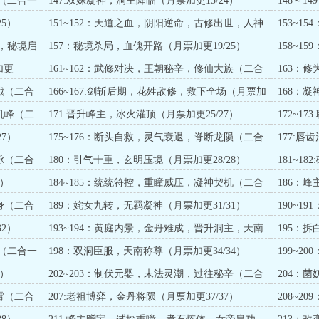
修（二合一
147:双姝凝神，洞主降临（月票加更15/24）
148～
一大章求
5）
151~152：天道之血，阴阳逆命，古修出世，人神
153~
酒石（二合一大章）
加更18/25
坤，秘境启
157：秘境杀局，血傀开路（月票加更19/25）
158~
一章求订
加更
161~162：武修对决，王朝秘辛，修仙大族（二合
163：修
一大章）
戮（二合
166~167:剑斩后期，花姓敌修，救下全场（月票加
168：凝
更23/26）
机峰（二
171:晋升峰主，冰火灌顶（月票加更25/27）
172~
求订）
7）
175~176：断头自救，灵气衰退，脊断龙陨（二合
177:
一求订）
27/28）
脉（二合
180：引气十重，玄明压境（月票加更28/28）
181~
求订）
9）
184~185：统统符控，重瞳威压，凝神契机（二合
186：峰
一章求订）
身（二合
189：姹女九转，无羁凝神（月票加更31/31）
190~
一求订）
2）
193~194：黄庭内景，金丹难成，晋升洞主，天南
195：拆
变（二合一求订）
祖（二合一
198：双洞臣服，天南称尊（月票加更34/34）
199~
出行（二
5）
202~203：制伏元婴，末法灵潮，过往秘辛（二合
204：
一求订）
加更36/36
霄（二合
207:老祖博弈，金丹将陨（月票加更37/37）
208~
一求订）