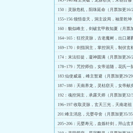
145~146:峰主突破，龙脉窃灵，宋朝古
大章求订）
150：灵脉危机，阳珠延命（月票加更16/2
155~156:领悟壶天，洞主设局，袖里乾
（二合一章求订）
160：貌似峰主，剑破玄甲救知夏（月票
20/25）
164~165：狂挖灵脉，古老魔树，出口屠
一章求订）
169~170：剑指洞主，掌控洞天，制伏玄
合一求订）
174：末法狂徒，凝神圆满（月票加更26/2
178~179：咒控师伯，女帝追随，花氏一
一求订）
183:仙使威逼，峰主暂避（月票加更29/2
187~188：天南养龙，灵枯窃天，女帝献
一章求订）
192：魂控洞主，承露天师（月票加更32/3
196~197:收取灵脉，玄天三光，天南老
求订）
201:峰主消息，元婴夺舍（月票加更35/3
205~206：元婴寿元，血炼针剑，拜山玄
一求订）