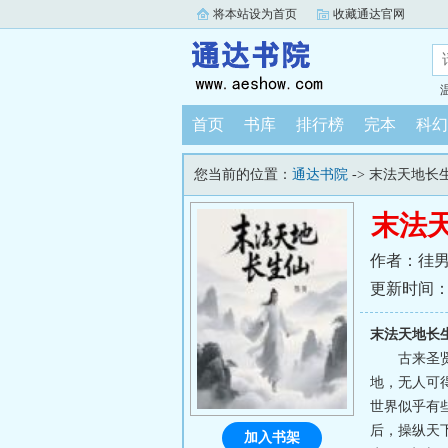
将本站设为首页
收藏通达官网
首页
书库
排行榜
完本
科幻
您当前的位置：
通达书院
-> 末法天地长
末法
作者：徍
更新时间：202
末法天地长
古来圣
地，无人可
世界似乎有
后，操纵天
加入书架