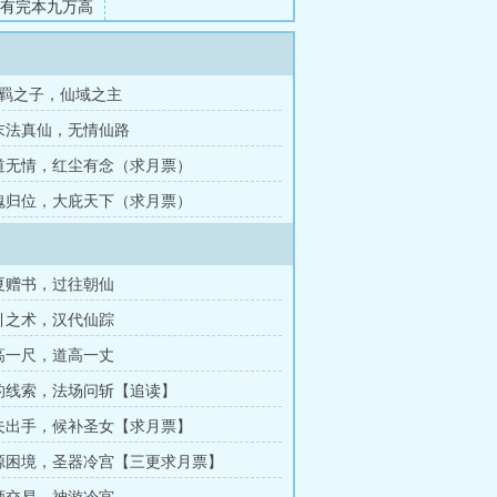
已有完本九万高
大精《左道神
羁之子，仙域之主
灭末法真仙，无情仙路
天道无情，红尘有念（求月票）
天魂归位，大庇天下（求月票）
知夏赠书，过往朝仙
导引之术，汉代仙踪
魔高一尺，道高一丈
新的线索，法场问斩【追读】
姐夫出手，候补圣女【求月票】
资源困境，圣器冷宫【三更求月票】