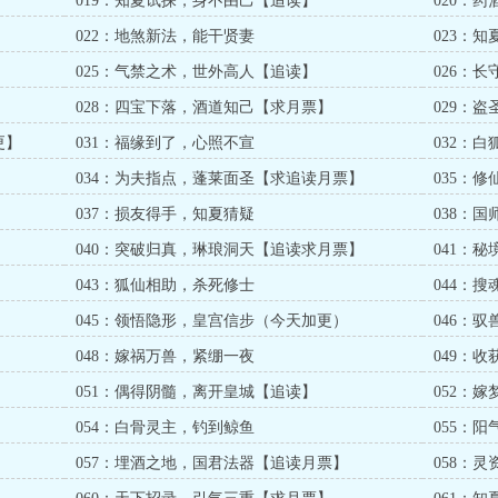
019：知夏试探，身不由己【追读】
020：
022：地煞新法，能干贤妻
023：
025：气禁之术，世外高人【追读】
026：
028：四宝下落，酒道知己【求月票】
029：
更】
031：福缘到了，心照不宣
032：
034：为夫指点，蓬莱面圣【求追读月票】
035：
037：损友得手，知夏猜疑
038：
040：突破归真，琳琅洞天【追读求月票】
041：
】
043：狐仙相助，杀死修士
044：
045：领悟隐形，皇宫信步（今天加更）
046：
】
048：嫁祸万兽，紧绷一夜
049：
051：偶得阴髓，离开皇城【追读】
052：
054：白骨灵主，钓到鲸鱼
055：
057：埋酒之地，国君法器【追读月票】
058：