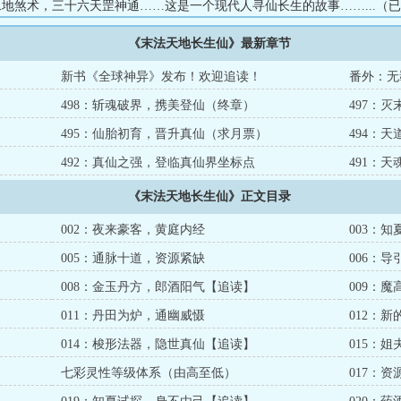
.七十二地煞术，三十六天罡神通……这是一个现代人寻仙长生的故事……...（
刚不坏大寨主》、五万高订万均《暮年修仙，我成长寿道尊》，两万高订
《末法天地长生仙》最新章节
卡徒》等，质量保证）...
新书《全球神异》发布！欢迎追读！
番外：无
498：斩魂破界，携美登仙（终章）
497：
495：仙胎初育，晋升真仙（求月票）
494：
492：真仙之强，登临真仙界坐标点
491：
《末法天地长生仙》正文目录
002：夜来豪客，黄庭内经
003：
005：通脉十道，资源紧缺
006：
008：金玉丹方，郎酒阳气【追读】
009：
011：丹田为炉，通幽威慑
012：
014：梭形法器，隐世真仙【追读】
015：
七彩灵性等级体系（由高至低）
017：