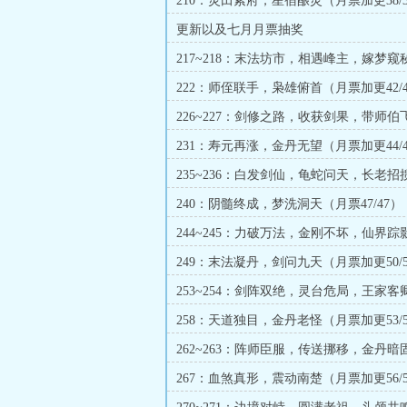
210：灵田紫府，星宿酿灵（月票加更38/3
更新以及七月月票抽奖
217~218：末法坊市，相遇峰主，嫁梦窥
一求订）
222：师侄联手，枭雄俯首（月票加更42/4
226~227：剑修之路，收获剑果，带师伯
一求订）
231：寿元再涨，金丹无望（月票加更44/4
235~236：白发剑仙，龟蛇问天，长老招
一求订）
240：阴髓终成，梦洗洞天（月票47/47）
244~245：力破万法，金刚不坏，仙界踪
赐宝（二合一求订）
249：末法凝丹，剑问九天（月票加更50/5
253~254：剑阵双绝，灵台危局，王家客
洞府（二合一）
258：天道独目，金丹老怪（月票加更53/5
262~263：阵师臣服，传送挪移，金丹暗
一）
267：血煞真形，震动南楚（月票加更56/5