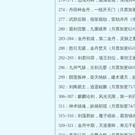
270~271：边境对峙，圆满老祖，头颅共
一求订）
274：丹田种金丹，一线开天门（月票加更5
277：武胆后期，假形观劫，雷劫淬丹（
280：霸剑涅槃，九重瞳界（月票加更62/6
283~284：金丹初成，第二金丹，灵脉之
将启
288：怒引无疆，金丹焚天（月票加更65/6
292~293：剑君问罪，项王归位，掌控王
一求订）
296：九州气脉，古剑元婴（月票加更68/6
299：阴莲炼神，壶天纳妖，建木通天，
（求月票）
302：剑阁易主，逍遥鲲鹏（月票加更71/7
306~307：麒麟论剑，风光无限，第一剑
（求月票）
311：神术镇魂，妖祸初现（月票加更74/7
315~316：剑荡群妖，魔子殒命，霸首镇
票）
320~321：金丹中期，天道垂眸，寿元千
诛敌（求月票）