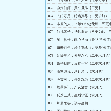
059：白骨追踪，凡医入圣【追读月票】
062：诊疗仙师，灵性显露【三更】
064：入门寒月，狩猎真尊（二更求订）
067：本座的人，上等仙种赵无羁（五更
070：仙凡落子，抵达洞天（八更为盟主
更）
072：洞主赏丹，问心设局（4K大章求订
074：窃寿百年，峰主邀战（大章5K求订
078：剑慑皇权，赤焰杀机（二更求月票
081：锋芒初露，反将一军（二更求月票
084：峰主破境，悬针渡厄（求月票）
087：声震洞天，丹剑双绝（二更求月票
090：雄霸传讯，严岚逼宫（求月票）
093：反杀立威，皇后惊慑（求月票）
096：炉鼎之秘，谋夺皇朝