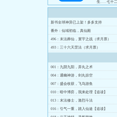
生.....
订三星《金
君》、《神级
新书全球神异已上架！多多支持
番外：仙域初临，真仙殿
496：末法葬仙，寰宇之战（求月票）
493：三十六天罡法（求月票）
001：九阴九阳，弄丸之术
004：通幽神游，剑丸掠空
007：盛会收获，飞鸟游鱼
010：暗中博弈，我来处理【追读】
013：末法修士，激烈斗法
016：引气一重，踏入仙途【追读】