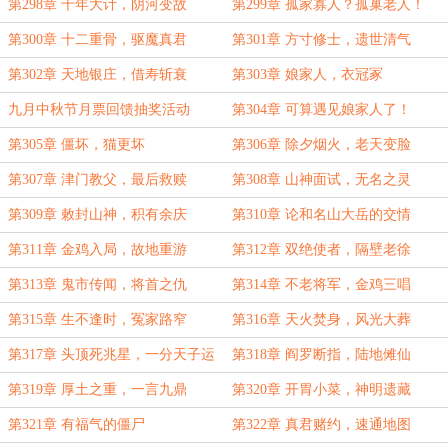
求个月票~）
第298章 十年大计，阴河变故
第299章 孤家寡人？孤巢老人！
第300章 十二重骨，驱魔真君
第301章 方寸修士，遗世清气
第302章 天地银庄，借寿斩衰
第303章 娘家人，衣冠冢
九月中秋节月票回馈抽奖活动
第304章 可算遇见娘家人了！
第305章 僵坏，猫更坏
第306章 除夕烟火，老天变脸
第307章 津门教父，最后救赎
第308章 山神面试，无名之灵
（5k，求月票）
第309章 敕封山神，积有余庆
第310章 论和名山大岳的交情
第311章 金鸡入局，故地重游
第312章 双绝使者，隔壁老徐
第313章 鬼市传闻，将首之仇
第314章 不老将军，金鸡三唱
第315章 生不逢时，冤家路窄
第316章 天火焚身，风光大葬
（8k，二合一）
第317章 头顶死兆星，一分天子运
第318章 阎罗断指，陆地傩仙
第319章 厚土之重，一言九鼎
第320章 开胃小菜，神明遗藏
第321章 有福气的僵尸
第322章 真君赌约，速通地图