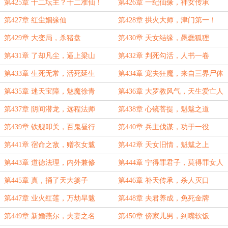
第425章 十二坛主？十二准仙！
第426章 一纪仙缘，神女传承
第427章 红尘姻缘仙
第428章 拱火大师，津门第一！
第429章 大变局，杀猪盘
第430章 天女结缘，愚蠢狐狸
第431章 了却凡尘，逼上梁山
第432章 判死勾活，人书一卷
第433章 生死无常，活死延生
第434章 宠夫狂魔，来自三界尸体
的诱惑
第435章 迷天宝障，魅魔徐青
第436章 大罗教风气，天生爱亡人
第437章 阴间潜龙，远程法师
第438章 心镜菩提，魁魃之道
第439章 铁舰叩关，百鬼昼行
第440章 兵主伐谋，功于一役
第441章 宿命之敌，赠衣女魃
第442章 天女旧情，魁魃之上
第443章 道德法理，内外兼修
第444章 宁得罪君子，莫得罪女人
第445章 真，捅了天大篓子
第446章 补天传承，杀人灭口
第447章 业火红莲，万劫旱魃
第448章 夫君养成，免死金牌
第449章 新婚燕尔，夫妻之名
第450章 傍家儿男，到嘴软饭