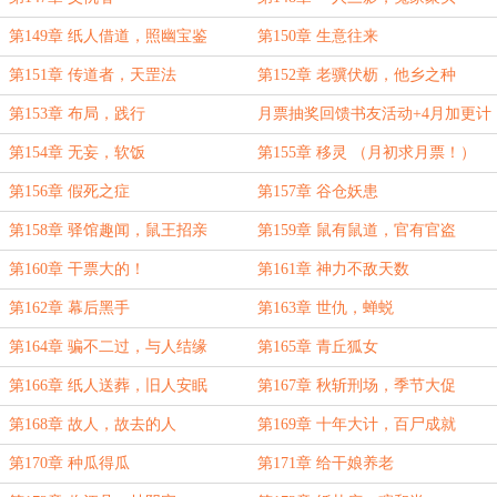
第149章 纸人借道，照幽宝鉴
第150章 生意往来
第151章 传道者，天罡法
第152章 老骥伏枥，他乡之种
第153章 布局，践行
月票抽奖回馈书友活动+4月加更计
划
第154章 无妄，软饭
第155章 移灵 （月初求月票！）
第156章 假死之症
第157章 谷仓妖患
第158章 驿馆趣闻，鼠王招亲
第159章 鼠有鼠道，官有官盗
第160章 干票大的！
第161章 神力不敌天数
第162章 幕后黑手
第163章 世仇，蝉蜕
第164章 骗不二过，与人结缘
第165章 青丘狐女
第166章 纸人送葬，旧人安眠
第167章 秋斩刑场，季节大促
第168章 故人，故去的人
第169章 十年大计，百尸成就
第170章 种瓜得瓜
第171章 给干娘养老