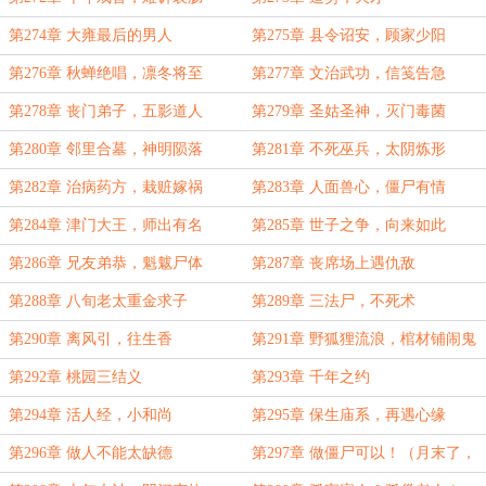
第274章 大雍最后的男人
第275章 县令诏安，顾家少阳
第276章 秋蝉绝唱，凛冬将至
第277章 文治武功，信笺告急
第278章 丧门弟子，五影道人
第279章 圣姑圣神，灭门毒菌
第280章 邻里合墓，神明陨落
第281章 不死巫兵，太阴炼形
第282章 治病药方，栽赃嫁祸
第283章 人面兽心，僵尸有情
第284章 津门大王，师出有名
第285章 世子之争，向来如此
第286章 兄友弟恭，魁魃尸体
第287章 丧席场上遇仇敌
第288章 八旬老太重金求子
第289章 三法尸，不死术
第290章 离风引，往生香
第291章 野狐狸流浪，棺材铺闹鬼
第292章 桃园三结义
第293章 千年之约
第294章 活人经，小和尚
第295章 保生庙系，再遇心缘
第296章 做人不能太缺德
第297章 做僵尸可以！（月末了，