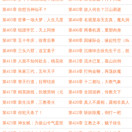
人两鬓斑
第401章 你想当神仙不？
第402章 故人何在？江山易逝
第403章 世事一场大梦，人生几度
第404章 名观显庙无玄真，魔丸洞
秋凉
里有仙缘
第405章 组团学艺，天上同僚
第406章 两番机遇，重塑肉身
第407章 五十年庆，徐青后事
第408章 因缘际会，缘起性空（8k
字，二合一）
第409章 三头六臂，送宝童子
第410章 沉痛悼念徐先生千古，慈
容永驻
第411章 人面不知何处去，桃花依
第412章 流水已复，孤山自倒
旧笑春风
第413章 朱家三代，五年天子
第414章 打狗金鞭，再荡妖魔
第415章 替天行道，拉帮结派
第416章 十二都坛，大教气象
第417章 精英路线，饥饿营销（元
第418章 全国巡葬，传教天下
旦快乐！）
第419章 新生法界，三教香火
第420章 真人不露相，露相非真人
第421章 你犯天条了！
第422章 斩妖除魔，倒打一耙
第423章 神女赋：力拔山兮气盖世
第424章 立教之本，贼子徐生