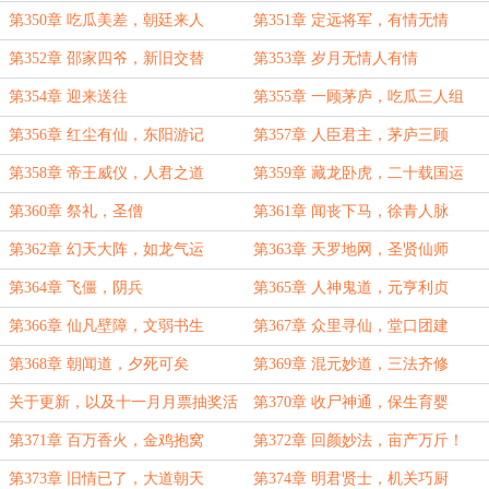
第350章 吃瓜美差，朝廷来人
第351章 定远将军，有情无情
第352章 邵家四爷，新旧交替
第353章 岁月无情人有情
第354章 迎来送往
第355章 一顾茅庐，吃瓜三人组
第356章 红尘有仙，东阳游记
第357章 人臣君主，茅庐三顾
第358章 帝王威仪，人君之道
第359章 藏龙卧虎，二十载国运
第360章 祭礼，圣僧
第361章 闻丧下马，徐青人脉
第362章 幻天大阵，如龙气运
第363章 天罗地网，圣贤仙师
第364章 飞僵，阴兵
第365章 人神鬼道，元亨利贞
第366章 仙凡壁障，文弱书生
第367章 众里寻仙，堂口团建
第368章 朝闻道，夕死可矣
第369章 混元妙道，三法齐修
关于更新，以及十一月月票抽奖活
第370章 收尸神通，保生育婴
动获奖名单
第371章 百万香火，金鸡抱窝
第372章 回颜妙法，亩产万斤！
第373章 旧情已了，大道朝天
第374章 明君贤士，机关巧厨