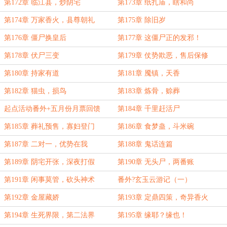
第172章 临江县，炒阴宅
第173章 纸扎庙，瞎和尚
第174章 万家香火，县尊朝礼
第175章 除旧岁
第176章 僵尸换皇后
第177章 这僵尸正的发邪！
第178章 伏尸三变
第179章 仗势欺恶，售后保修
第180章 持家有道
第181章 魇镇，天香
第182章 猫虫，损鸟
第183章 炼骨，赊葬
起点活动番外+五月份月票回馈
第184章 千里赶活尸
第185章 葬礼预售，寡妇登门
第186章 食梦蛊，斗米碗
第187章 二对一，优势在我
第188章 鬼话连篇
第189章 阴宅开张，深夜打假
第190章 无头尸，两番账
第191章 闲事莫管，砍头神术
番外?玄玉云游记（一）
第192章 金屋藏娇
第193章 定鼎四策，奇异香火
第194章 生死界限，第二法界
第195章 缘耶？缘也！