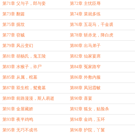
第71章 父与子，郎与妾
第72章 主忧臣辱
第73章 翻篇
第74章 菜就多练
第75章 掘坟
第76章 五花马，千金裘
第77章 窃贼
第78章 斩赤龙，降白虎
第79章 风云变幻
第80章 出马弟子
第81章 胡杨氏，鬼王陵
第82章 仙家宴席
第83章 水猴子，诈尸
第84章 冤家路窄
第85章 从属，棺墓
第86章 外敷内服
第87章 双生棺，鸳鸯墓
第88章 凤冠霞帔
第89章 前路漫漫，斯人易逝
第90章 喜宴
第91章 金屋藏娇
第92章 狐女，贴脸杀
第93章 夜半鸡鸣
第94章 金鸡，玉环
第95章 无巧不成书
第96章 护院，丫鬟