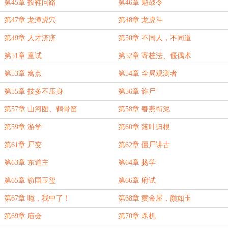
第45章 投鞋问路
第46章 魁鼓令
第47章 龙潭虎穴
第48章 龙虎斗
第49章 人才济济
第50章 不同人，不同道
第51章 童试
第52章 寄桩法、偃偶术
第53章 窝点
第54章 全局观测者
第55章 技多不压身
第56章 诈尸
第57章 山河图、鹤骨笛
第58章 春燕衔泥
第59章 游学
第60章 落叶归根
第61章 尸变
第62章 僵尸讲古
第63章 东道主
第64章 扬学
第65章 窃国玉玺
第66章 府试
第67章 噫，我中了！
第68章 黄金屋，颜如玉
第69章 庙会
第70章 杀机