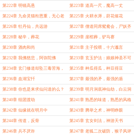
第222章 明镜高悬
第223章 道高一尺，魔高一丈
第224章 九命灵猫衔恩重，无心老
第225章 火耕水溽，莳花催花
魅噬骨寒
第226章 牡丹仙，共远游
第227章 僧道同席鸳鸯会，尸妖齐
贺孽缘生
第228章 秘辛，葬花
第229章 崖棺葬，驴马赛
第230章 酒肉和尚
第231章 主子投喂，十六谶言
第232章 我佛慈悲，阿弥陀佛
第233章 玄玉护法：娘娘神圣不可
侵犯
第234章 玄门修道却坠三毒苦海，
第235章 种瓜得瓜，种豆得豆
异类修行反证无量功德
第236章 血湖宝忏
第237章 最强的矛，最强的盾
第238章 你也是来求仙问道的么？
第239章 明月涧底神仙劫，白云洞
中镇妖邪
第240章 组团渡劫
第241章 熟悉的味道，熟悉的风格
第242章 仙缘就在明月中
第243章 腾举之术，神明睁眼
第244章 传道，反骨
第245章 玄女剑法，神游天书
第246章 兵不厌诈
第247章 老狐二次破防，猴子风评