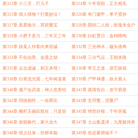
第323章 小三灾，打儿子
第324章 十年宿怨，正主相见
第325章 猎人猎物？打窝妙法！
第326章 奇门遁甲，孝子贤孙
第327章 真君喻示，冥府重宝
第328章 阴间二人组，斩鬼专业户
第329章 小胖子发力，三年又三年
第330章 白虹贯日，金鸡啼鸣
第331章 徐某人待客向来坦诚
第332章 三光神水，磕头借寿
第333章 不化仙骨、金蛋之劫
第334章 三分气运，王朝末路
第335章 众志成诚，刺王杀驾！
第336章 帝王之道，游艺娱戏
（6k，求月票）
第338章 白骨流光观，七年铸道基
第339章 尸甲神通，徐大善人
第340章 僵尸会武道，神人也害怕
第341章 真情告白，攻守易形
第342章 同病相怜，一命两讫
第343章 玄羽氅，涅槃尸
第344章 雕栏玉砌应犹在，只是容
第345章 绝世好猫，千年坏狐
颜改
第346章 改朝换代，家大业大
第347章 土山集遗泽，九尾狐传承
第348章 情义往来，卦师本能
第349章 你还要师姐不？