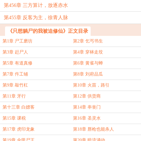
第456章 三方算计，放逐赤水
第455章 反客为主，徐青人脉
《只想躺尸的我被迫修仙》正文目录
第1章 尸工磨坊
第2章 乞丐书生
第3章 赶尸人
第4章 穿林走坟
第5章 有道真修
第6章 黄雀与蝉
第7章 仵工铺
第8章 刘府品瓜
第9章 敲竹杠
第10章 火苗，路引
第11章 牙行
第12章 供货商
第十三章 白嫖客
第14章 串丧门
第15章 课税
第16章 圣灵水
第17章 虎印龙象
第18章 唇枪也能杀人
第19章 金甲尸王
第20章 暗流涌动