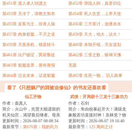
第451章 渡人者人恒渡之
第452章 弹指人间，真君归位
第453章 天冷了，请教主加衣
第454章 死人生意，上界天使
第455章 反客为主，徐青人脉
第456章 三方算计，放逐赤水
第457章 肉身魁魃，不灭之道
第458章 天大，地大，法大！
第459章 天发杀机，移星转斗
第460章 杀劫开端，天女谋划
第461章 法尸破绽，冥府叛徒
第462章 三变之数，斩神灭佛
第463章 魁魃道果，善有善报
无题
第464章 过去未来，证道魁魃
第465章 生死一物， 旧人新事
看了《只想躺尸的我被迫修仙》的书友还喜欢看
仙工开物
武侠：开局获十三龙十三象功力
作者：蛊真人
作者：石剑
简介：火山中，先贤大能遗留的
简介：朱由校暴起开大！满级龙
机关仙宫，渴望着后继者。母亲
象般若功直接封神！东林党？物
舍命争取，获得仙宫宝印，临死
更新时间：2026-08-07 08:08:34
理超度！魏忠贤？连窝端！八旗
更新时间：2026-08-07 19:16:40
前留给了宁拙。...
最新章节：
第676章：我的药力
入关？追着打到...
最新章节：
125.离间之计