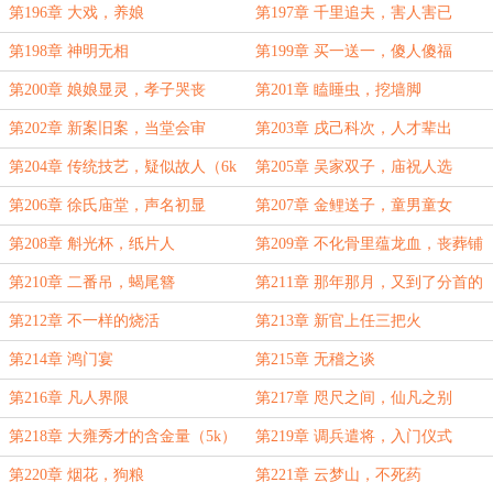
第196章 大戏，养娘
第197章 千里追夫，害人害已
第198章 神明无相
第199章 买一送一，傻人傻福
第200章 娘娘显灵，孝子哭丧
第201章 瞌睡虫，挖墙脚
第202章 新案旧案，当堂会审
第203章 戌己科次，人才辈出
第204章 传统技艺，疑似故人（6k
第205章 吴家双子，庙祝人选
大章）
第206章 徐氏庙堂，声名初显
第207章 金鲤送子，童男童女
第208章 斛光杯，纸片人
第209章 不化骨里蕴龙血，丧葬铺
外悬吊人
第210章 二番吊，蝎尾簪
第211章 那年那月，又到了分首的
季节
第212章 不一样的烧活
第213章 新官上任三把火
第214章 鸿门宴
第215章 无稽之谈
第216章 凡人界限
第217章 咫尺之间，仙凡之别
第218章 大雍秀才的含金量（5k）
第219章 调兵遣将，入门仪式
第220章 烟花，狗粮
第221章 云梦山，不死药