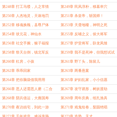
被害
第248章 打工马喽，人之常情
第249章 民风淳朴，移墓串穴
第250章 人杰地灵，天诛地罚
第251章 杀皇帝，斩国师！
第252章 移魂换魄，县尊尸体
第253章 天聋地哑，神明之死
第254章 状元花，神仙水
第255章 反哺之义，侯大将军
第256章 社交手腕，猴子福报
第257章 护堂将军，卧龙凤雏
第258章 祭天台倒，镇北军反
第259章 我不是死神，但我想试试
第260章 杠房，小孩
第261章 野丫头，陈留儿
第262章 乖乖回家
第263章 两番悬案
第264章 把你脑袋借我用用
第265章 妒妇乱家，小小信愿
第266章 恶人还需恶人磨（二合
第267章 攻守易形，树妖渡劫
一）
第268章 阴兵借运，大雍国寿
第269章 周年庆典，纸扎渔具
第270章 夜访凶宅，到此一游
第271章 戏鬼绘卷，梨园绝唱
第272章 千年戏音，难诉衷肠
第273章 造势，天才