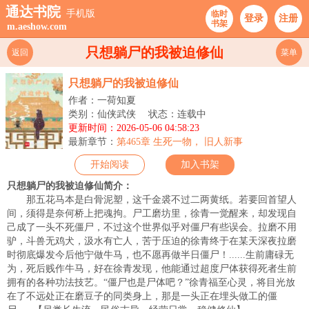
通达书院
手机版
临时
登录
注册
书架
m.aeshow.com
只想躺尸的我被迫修仙
返回
菜单
只想躺尸的我被迫修仙
作者：一荷知夏
类别：仙侠武侠
状态：连载中
更新时间：2026-05-06 04:58:23
最新章节：
第465章 生死一物， 旧人新事
开始阅读
加入书架
只想躺尸的我被迫修仙简介：
那五花马本是白骨泥塑，这千金裘不过二两黄纸。若要回首望人
间，须得是奈何桥上把魂拘。尸工磨坊里，徐青一觉醒来，却发现自
己成了一头不死僵尸，不过这个世界似乎对僵尸有些误会。拉磨不用
驴，斗兽无鸡犬，汲水有亡人，苦于压迫的徐青终于在某天深夜拉磨
时彻底爆发今后他宁做牛马，也不愿再做半日僵尸！......生前庸碌无
为，死后贱作牛马，好在徐青发现，他能通过超度尸体获得死者生前
拥有的各种功法技艺。“僵尸也是尸体吧？”徐青福至心灵，将目光放
在了不远处正在磨豆子的同类身上，那是一头正在埋头做工的僵