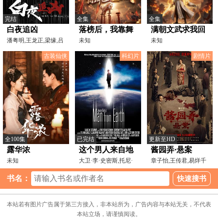
完结
全集
全集
白夜追凶
落榜后，我靠舞
满朝文武求我回
潘粤明,王龙正,梁缘,吕
狮惊艳全城
未知
城，这大周我不
未知
晓霖,尹姝贻,侯雪龙,
镇了
古装仙侠
科幻片
剧情片
全100集
已完结
更新至HD
露华浓
这个男人来自地
酱园弄·悬案
未知
球
大卫·李·史密斯,托尼·
章子怡,王传君,易烊千
托德,约翰·比灵斯
玺,梅婷,赵丽颖,雷佳
书名：
本站若有图片广告属于第三方接入，非本站所为，广告内容与本站无关，不代表
本站立场，请谨慎阅读。