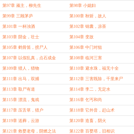
第97章 顽主，柳先生
第98章 小媳妇
第99章 三顾茅庐
第100章 秋斩，故人
第101章 一杯浊酒
第102章 锦囊，凉茶
第103章 阴金，壮士
第104章 变故
第105章 鹤骨笛，捞尸人
第106章 中门对狙
第107章 以假乱真，点石成金
第108章 临河三害
第109章 猎人，猎物
第110章 避水珠，福无十全
第111章 出马，双捕
第112章 三害既除，千里来尸
第113章 取尸有道
第114章 李二，无定水
第115章 漂流，鬼戏
第116章 乞丐和尚
第117章 压舌草，猎户
第118章 它外音，赶山术
第119章 送葬，云游
第120章 造畜，阴火
第121章 救婴老母，阴燃之法
第122章 百婴塔，旧相识