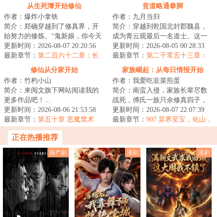
呢？！
从生死簿开始修仙
贫道略通拳脚
作者：爆炸小拿铁
作者：九月当归
简介：郑确穿越到了修真界，开
简介：穿越到乾国北封郡魏县，
始努力的修炼。“鬼新娘，你今天
成为青云观最后一名道士。这一
怎么什么都没做？”“灵石矿脉挖了
更新时间：2026-08-07 20:20:56
脉的道术有些难练，李言初只想
更新时间：2026-08-05 00:28:33
吗？”“...
最新章节：
第二百六十二章：长
打坐炼丹，早日...
最新章节：
第二千零五十三章：
福镇。（第二更！）
撼天
修仙从分家开始
家族崛起：从每日情报开始
作者：竹杓小山
作者：我爱吃韭菜煎蛋
简介：来阅文旗下网站阅读我的
简介：南蛮入侵，家族长辈尽数
更多作品吧！...
战死，傅氏一族只余修真四子，
更新时间：2026-08-06 21:53:58
傅长生临危受命担任族长之位，
更新时间：2026-08-07 22:07:39
最新章节：
第五十章 恶魔禁术
在家主情报系统...
最新章节：
907 异界至宝，化山，
再添化神
正在热播推荐
国产剧
漫剧
漫剧