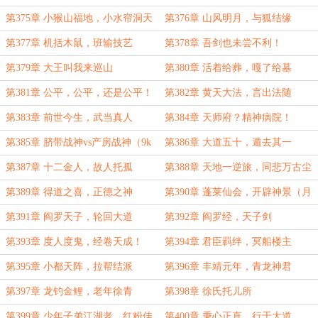
第375章 小猴山福地，小水帘洞天
第376章 山风明月，与狐结缘
（6k）
第377章 机括木鼠，班输技艺
第378章 吾剑也未尝不利！
（6k）
第379章 大王叫我来巡山
第380章 活着给葬，嘎了给墓
第381章 公平，公平，还是公平！
第382章 黄天大法，言出法随
第383章 前世今生，武当真人
第384章 天师府？精神病院！
第385章 脐带战神vs产房战神（9k
第386章 大道五十，遁去其一
字，补更）
第387章 十二金人，故人托孤
第388章 天地一逆旅，同悲万古尘
第389章 得道之喜，正德之神
第390章 蓬莱仙会，开辟神景（月
初求保底月票）
第391章 阎罗天子，轮回大道
第392章 阎罗经，天子剑
（8k，二合一）
第393章 度人度鬼，经卷天成！
第394章 君臣羁绊，冥船楼主
第395章 小都天阵，拉帮结派
第396章 丰靖元年，青龙神君
第397章 龙钓金鲤，老年徐青
第398章 徐氏托儿所
第399章 少年子弟江湖老，红粉佳
第400章 秉心正直，行于大道