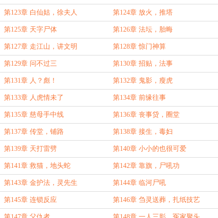
第123章 白仙姑，徐夫人
第124章 放火，推塔
第125章 天字尸体
第126章 法坛，胎晦
第127章 走江山，讲文明
第128章 惊门神算
第129章 问不过三
第130章 招贴，法事
第131章 人？彪！
第132章 鬼影，瘦虎
第133章 人虎情未了
第134章 前缘往事
第135章 慈母手中线
第136章 丧事贷，圈堂
第137章 传堂，铺路
第138章 接生，毒妇
第139章 天打雷劈
第140章 小小的也很可爱
第141章 救猫，地头蛇
第142章 靠旗，尸吼功
第143章 金护法，灵先生
第144章 临河尸吼
第145章 连锁反应
第146章 刍灵送葬，扎纸技艺
第147章 父仇者
第148章 一人三影，冤家聚头