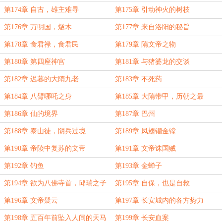
第174章 自古，雄主难寻
第175章 引动神火的树枝
第176章 万明国，燧木
第177章 来自洛阳的秘旨
第178章 食君禄，食君民
第179章 隋文帝之物
第180章 第四座神宫
第181章 与猪婆龙的交谈
第182章 迟暮的大隋九老
第183章 不死药
第184章 八臂哪吒之身
第185章 大隋带甲，历朝之最
第186章 仙的境界
第187章 巴州
第188章 泰山徒，阴兵过境
第189章 凤翅镏金镗
第190章 帝陵中复苏的文帝
第191章 文帝诛国贼
第192章 钓鱼
第193章 金蝉子
第194章 欲为八佛寺首，邱瑞之子
第195章 自保，也是自救
第196章 文帝疑云
第197章 长安城内的各方势力
第198章 五百年前坠入人间的天马
第199章 长安血案