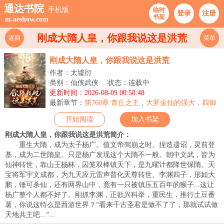
通达书院
手机版
临时
登录
注册
书架
m.aeshow.com
刚成大隋人皇，你跟我说这是洪荒
返回
菜单
刚成大隋人皇，你跟我说这是洪荒
作者：太墟衍
类别：仙侠武侠
状态：连载中
更新时间：2026-08-09 00:58:48
最新章节：
第760章 青丘之主，大罗金仙的强大，四御
降临九州！
开始阅读
加入书架
刚成大隋人皇，你跟我说这是洪荒简介：
重生大隋，成为太子杨广。值文帝驾崩之时。捏造遗诏，灵前登
基，成为二世隋皇。只是杨广发现这个大隋不一般。朝中文武，皆为
仙神转世，靠山王杨林，囚笼双棒镇天下，是九曜计都降世保隋。天
宝将军宇文成都，为九天应元雷声普化天尊转世。李渊四子，形如大
鹏，锤可杀仙，还有两界山中，竟有一只被镇压五百年的猴子...这让
杨广整个人都不好了。刚抓李渊，正欲兴科举，重民生，推行土豆番
薯，你说这特么是西游世界？“看来千古圣君是做不了了，那就试试做
天地共主吧...”...