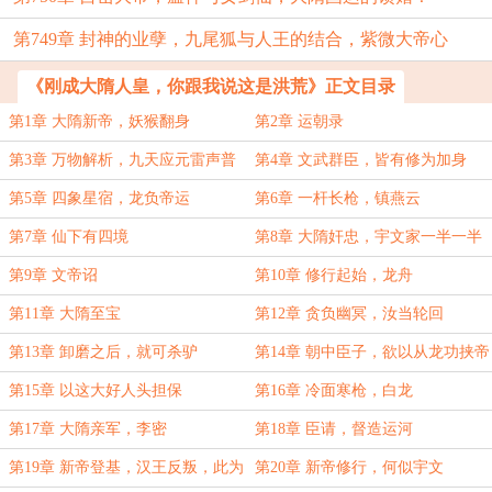
第749章 封神的业孽，九尾狐与人王的结合，紫微大帝心
结！
《刚成大隋人皇，你跟我说这是洪荒》正文目录
第1章 大隋新帝，妖猴翻身
第2章 运朝录
第3章 万物解析，九天应元雷声普
第4章 文武群臣，皆有修为加身
化天尊
第5章 四象星宿，龙负帝运
第6章 一杆长枪，镇燕云
第7章 仙下有四境
第8章 大隋奸忠，宇文家一半一半
第9章 文帝诏
第10章 修行起始，龙舟
第11章 大隋至宝
第12章 贪负幽冥，汝当轮回
第13章 卸磨之后，就可杀驴
第14章 朝中臣子，欲以从龙功挟帝
第15章 以这大好人头担保
第16章 冷面寒枪，白龙
第17章 大隋亲军，李密
第18章 臣请，督造运河
第19章 新帝登基，汉王反叛，此为
第20章 新帝修行，何似宇文