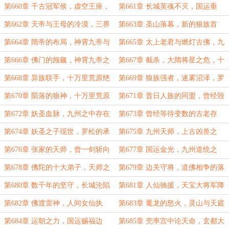
射杀天上帝君！
术，神霄帝君之威！
第660章 千古冠军侯，虚空王座，
第661章 长城英魂不灭，国运垂
边关烽火到来！
临，大隋将星！
第662章 天帝与王母的冷漠，三界
第663章 圣山落幕，新的狼族首
之乱，神霄帝君陨落！
领，十万里荒原之变！
第664章 隋帝的布局，神霄九帝与
第665章 太上老君与燃灯古佛，九
太乙救苦天尊，玄都劝斗！
州是个局，仙神皆入陷！
第666章 佛门的觊觎，神霄九帝之
第667章 截杀，大隋将星之危，十
威，天帝与王母！
万里荒原的异族！
第668章 异族联手，十万里荒原绝
第669章 狼族强者，迷雾沼泽，罗
境，神秘女子！
松决然赴死的意志！
第670章 陨落的狼神，十万里荒原
第671章 昔日人族的同盟，曾经毁
禁地，国运之力！
灭九州的灾劫，北方妖族！
第672章 妖圣血脉，九州之中存在
第673章 曾经等待变数的古老存
的变数，三界浩劫由来！
在，妖圣执念，生命禁区！
第674章 妖圣之子现世，罗松的承
第675章 九州天师，上古凶兽之
诺，九州散修！
威，引天雷落人间！
第676章 张家的天师，曾一剑斩向
第677章 国运金光，九州道统之
西方，僧人拦路！
争，异族的图谋！
第678章 佛陀的十大弟子，天师之
第679章 边关守将，道佛相争的落
祖降临，人教赦令！
幕，边关告急！
第680章 数千年的坚守，长城沦陷
第681章 人仙驰援，天宝大将军降
之日，西域大军！
临边关，西域之殇！
第682章 佛渡雷神，人间女仙执
第683章 鼍龙的怒火，灵山与天庭
剑，佛陀也要低眉，灵山出手！
的约定，天帝落目人间！
第684章 运朝之力，国运赐福边
第685章 兜率宫中论天命，玄都大