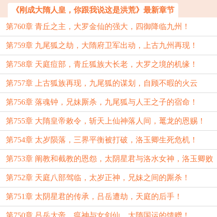
《刚成大隋人皇，你跟我说这是洪荒》最新章节
第760章 青丘之主，大罗金仙的强大，四御降临九州！
第759章 九尾狐之劫，大隋府卫军出动，上古九州再现！
第758章 天庭痘部，青丘狐族大长老，大罗之境的机缘！
第757章 上古狐族再现，九尾狐的谋划，自顾不暇的火云
第756章 落魂钟，兄妹厮杀，九尾狐与人王之子的宿命！
洞！
第755章 大隋皇帝敕令，斩天上仙神落人间，鼍龙的恩赐！
第754章 太岁陨落，三界平衡被打破，洛玉卿生死危机！
第753章 阐教和截教的恩怨，太阴星君与洛水女神，洛玉卿败
第752章 天庭八部驾临，太岁正神，兄妹之间的厮杀！
退？
第751章 太阴星君的传承，吕岳遭劫，天庭的后手！
第750章 吕岳大帝，瘟神与女剑仙，大隋国运的馈赠！