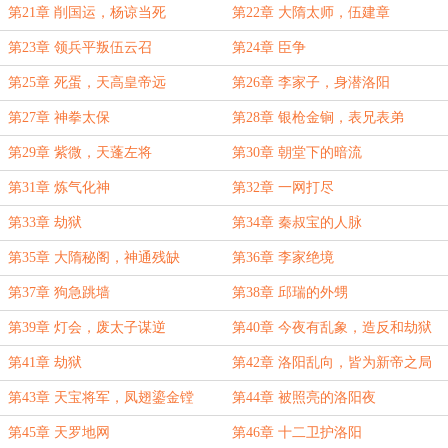
不祥之兆
第21章 削国运，杨谅当死
第22章 大隋太师，伍建章
第23章 领兵平叛伍云召
第24章 臣争
第25章 死蛋，天高皇帝远
第26章 李家子，身潜洛阳
第27章 神拳太保
第28章 银枪金锏，表兄表弟
第29章 紫微，天蓬左将
第30章 朝堂下的暗流
第31章 炼气化神
第32章 一网打尽
第33章 劫狱
第34章 秦叔宝的人脉
第35章 大隋秘阁，神通残缺
第36章 李家绝境
第37章 狗急跳墙
第38章 邱瑞的外甥
第39章 灯会，废太子谋逆
第40章 今夜有乱象，造反和劫狱
第41章 劫狱
第42章 洛阳乱向，皆为新帝之局
第43章 天宝将军，凤翅鎏金镗
第44章 被照亮的洛阳夜
第45章 天罗地网
第46章 十二卫护洛阳