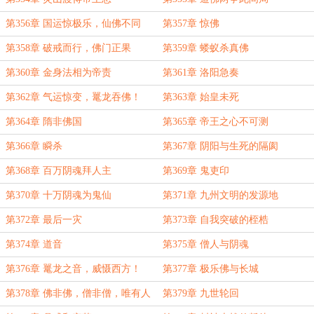
第356章 国运惊极乐，仙佛不同
第357章 惊佛
心！
第358章 破戒而行，佛门正果
第359章 蝼蚁杀真佛
第360章 金身法相为帝责
第361章 洛阳急奏
第362章 气运惊变，鼍龙吞佛！
第363章 始皇未死
第364章 隋非佛国
第365章 帝王之心不可测
第366章 瞬杀
第367章 阴阳与生死的隔阂
第368章 百万阴魂拜人主
第369章 鬼吏印
第370章 十万阴魂为鬼仙
第371章 九州文明的发源地
第372章 最后一灾
第373章 自我突破的桎梏
第374章 道音
第375章 僧人与阴魂
第376章 鼍龙之音，威慑西方！
第377章 极乐佛与长城
第378章 佛非佛，僧非僧，唯有人
第379章 九世轮回