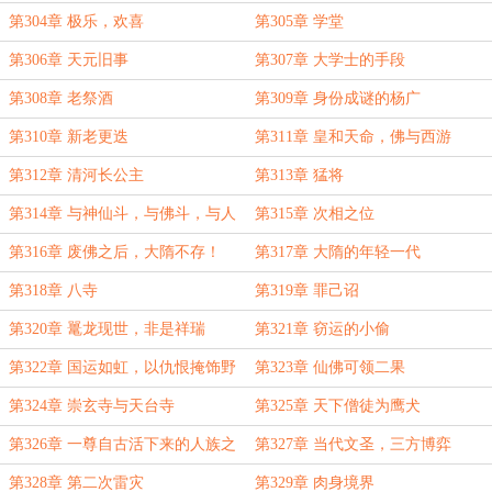
第304章 极乐，欢喜
第305章 学堂
第306章 天元旧事
第307章 大学士的手段
第308章 老祭酒
第309章 身份成谜的杨广
第310章 新老更迭
第311章 皇和天命，佛与西游
第312章 清河长公主
第313章 猛将
第314章 与神仙斗，与佛斗，与人
第315章 次相之位
斗
第316章 废佛之后，大隋不存！
第317章 大隋的年轻一代
第318章 八寺
第319章 罪己诏
第320章 鼍龙现世，非是祥瑞
第321章 窃运的小偷
第322章 国运如虹，以仇恨掩饰野
第323章 仙佛可领二果
心者
第324章 崇玄寺与天台寺
第325章 天下僧徒为鹰犬
第326章 一尊自古活下来的人族之
第327章 当代文圣，三方博弈
仙
第328章 第二次雷灾
第329章 肉身境界