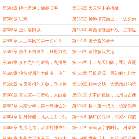
第584章 绝地天通，仙秦旧事
第585章 火云洞中的机缘
第586章 试炼
第587章 神游摘花而返，一念灭佛
而归！
第588章 重回洛阳城
第589章 与西域佛国开战，江南世
家的底蕴
第590章 大业年间的第一次科举
第591章 国子监的学子
第592章 儒生不自量力，只愿力挽
第593章 诸神窃取文运
天倾
第594章 众神之神的后裔，九州另
第595章 十二都天门阵，逐渐衰弱
一支正统
的边关长城
第596章 狼族背后的大能者，佛门
第597章 异族起源，最初的九州之
与圣山
争
第598章 先天灵根的人参，香火神
第599章 科举之劫，大隋敕封的第
祇末路
一尊神祇
第600章 鼍龙寄神而帝临，太白金
第601章 大罗的机缘，九州自古便
星道三界事
存在
第602章 大隋少年，第一尊神位的
第603章 科举第一把火，杨家供奉
诞生
的神祇！
第604章 以身铸器，凡人之力可伐
第605章 杨广的底牌，深藏不露的
仙神，边关急报！
老祭酒，科举舞弊？
第606章 九流之道，昔年封神成仙
第607章 全民识字的时代，科举敕
者，南方的异动
封，第二个宇文成都！
第608章 九州文运惊帝王，泰山大
第609章 世家反击，文运与国运的