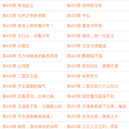
第430章 青龙起义
第431章 沧州府卫军
第432章 九州之争的变数
第433章 牛弘
第434章 恭请上界伏魔大帝！
第435章 鼍龙与帝君
第436章 太行山，伏魔大帝
第437章 相州，第一位反王
第438章 白御王
第439章 元龙与李建成
第440章 北方绿林道的豪杰英雄
第441章 酆都城下场
第442章 山河图
第443章 星辰归位，紫微不显
第444章 二贤庄之战
第445章 短暂安宁
第446章 宇文成都的傲气
第447章 二贤庄四十六人结义
第448章 天蓬星动，众神之殇
第449章 混世魔王陨落于此
第450章 玉虚座下客，土德陨人间
第451章 天蓬真君座下左将，秦琼
命星之亮！
第452章 宇文成都重返战场！
第453章 玄鸟生商，摘星之人
第454章 南宫，昔日神汉的余晖
第455章 上古人王之剑，承影