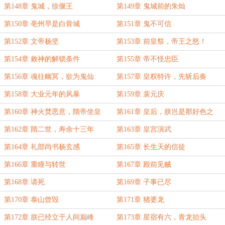
第148章 鬼城，徐偃王
第149章 鬼城前的朱灿
第150章 亳州早是白骨城
第151章 鬼不可信
第152章 文帝杨坚
第153章 前皇祭，帝王之怒！
第154章 敕神的解锁条件
第155章 帝不怪忠臣
第156章 魂往幽冥，欲为鬼仙
第157章 皇权特许，先斩后奏
第158章 大业元年的风暴
第159章 裴元庆
第160章 神火焚恶意，隋帝坐皇
第161章 皇后，朕岂是那好色之
宫！
徒？
第162章 隋二世，寿余十三年
第163章 皇宫演武
第164章 礼部尚书杨玄感
第165章 长生天的信徒
第166章 重瞳与转世
第167章 殿前见贼
第168章 请死
第169章 子事已尽
第170章 泰山曾毁
第171章 猪婆龙
第172章 朕已经立于人间巅峰
第173章 星宿有六，青龙抬头