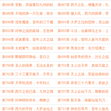
关，如来闭关，老君警告！
法师的猜测，群仙大会！
第686章 变数，异族重归九州的机
第687章 西方之乱，佛魔共存，孔
会，妖圣后裔与巫族后裔！
雀大明王的存在！
第688章 天地间第一只孔雀，曾在
第689章 燧人氏，西方的因果，菩
长安传法，燧人氏将至灵山！
提祖师要救猴子！
第690章 混世魔猿，昔年的三千魔
第691章 大罗之法的恐怖，灵山崩
神，燧人氏驾临灵山！
塌，西方之劫在今日！
第692章 封神之战的延续，五色神
第693章 斗法，仙秦律法之令，上
光，仙秦八法！
古巫族秘术！
第694章 巫族重现，昔年上古之战
第695章 火祖，曾经人族与天庭的
的隐秘，如来欲成圣！
约定，如来留下的后手！
第696章 太初紫气，始皇命陨沙丘
第697章 黑龙出世，东方琉璃之
的真相，弥勒到来！
主，正统之争！
第698章 酆都阴司降临，昔日之
第699章 始皇帝的强大，沙丘之战
战，因果了却！
的终结，阿弥陀佛陨落！
第700章 圣人的因果，无法企及的
第701章 太上论天帝，真假天庭之
境界，始皇之威！
主，天帝曾斩身无数次！
第702章 三十三重天换天，天帝之
第703章 天上之战，菩提祖师的担
陨，圣人驾临！
忧，薪火将烬！
第704章 天帝轮流坐，今年到人
第705章 原有三十六重天，巫妖之
族，最古老的天帝！
后，天地大变！
第706章 西方之劫已落，九州之隋
第707章 天上众仙下凡，阐教的应
的变数仍在，嬴政的选择！
对，截教生机！
第708章 封神榜的存在，阐教之
第709章 新天条，南极仙翁为刀，
谋，昔日人王之子！
西方来人！
第710章 西方的手段，大罗金仙之
第711章 神农百草丹，昔年人族先