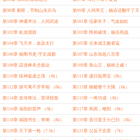
第98章 剿匪，节制山东兵马
第99章 人间帝王，杨谅还翻不了天
第100章 神通术法，人间武道
第101章 伍家长子，气血如虹
第102章 虬龙擂鼓
第103章 阵前破境，杨伍死战
第104章 飞天术，血染太行
第105章 古来成王败者寇
第106章 秘阁书吏-宇文成都
第107章 山东加急八百里
第108章 囚龙棒杀尤俊达
第109章 靠山王，杨林之威！
（8k）
第110章 练神返虚之境 （8k）
第111章 虚日鼠周宝（8k）
第112章 朕可离不开宰相 （8k）
第113章 贿赂整个大隋 （6k）
第114章 皇传将法，雷泽惊蛰
第115章 一将功成 （8k）
（8k）
第116章 洛阳的雷声 （9k）
第117章 风雨，雎阳 （8k）
第118章 祸国书生，李纲 （8k）
第119章 昔日晋王今已归 （8k）
第120章 天下第一枪（7.5k）
第121章 父反子忠君 （7k）