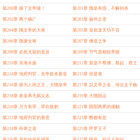
第200章 掘了文帝陵！
第201章 隋皇有惑，不解则杀
第202章 两个杨广
第203章 扬州之变
第204章 隋文帝的大将
第205章 皇前泼天功不言
第206章 隋唐女将
第207章 佛道之争
第208章 必死无疑的造反
第209章 节气雷相惊帝陵
第210章 东海水族
第211章 新皇不尊佛，祭起，君王
之劫
第214章 地府判官，先帝欲杀新皇
第215章 你是谁
第216章 朕为人间之主，大隋皇帝
第217章 以文帝之名，传位太子杨
广
第218章 新皇再无弑父名
第219章 大隋国运
第220章 万方有罪，罪在朕躬
第221章 阴阳两界的接触
第222章 地府判官的善意
第223章 酆都有恙
第224章 科举之道
第225章 呼罗王子
第226章 昔年始皇长城意
第227章 隋皇，欲证人间仙