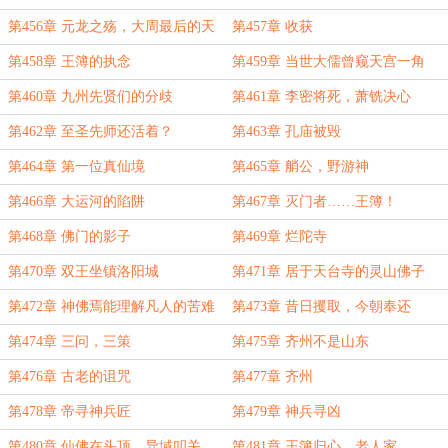
第456章 元龙之殇，大周最后的天
第457章 收获
子
第458章 王簿的执念
第459章 当世大儒曾窥天宫一角
第460章 九州先贤们的分歧
第461章 李密将死，萧铣决心
第462章 至圣先师还活着？
第463章 孔庙被毁
第464章 第一位真仙境
第465章 艄公，野游神
第466章 大运河的陷阱
第467章 灭门者……王簿！
第468章 佛门的影子
第469章 烂陀寺
第470章 双王坐镇洛阳城
第471章 居于天台寺的灵山佛子
第472章 神佛焉能理解凡人的苦难
第473章 昔日攫取，今朝奉还
第474章 三问，三策
第475章 齐州不是山东
第476章 古老的诅咒
第477章 齐州
第478章 帝寻神兵匠
第479章 神兵寻凶
第480章 仙佛在头顶，异域叩关，
第481章 王簿归心，老人家