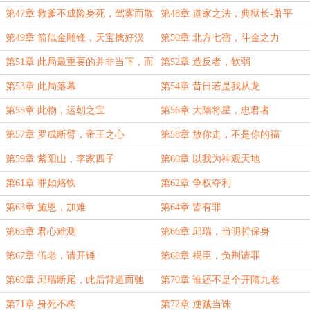
第47章 救爹不成险身死，驾雾而散
第48章 道家之法，典狱长-萧平
第49章 箭似金雕锋，天宝擒好汉
第50章 北方七宿，斗金之力
第51章 此局最重要的并非当下，而
第52章 造反者，软弱
是余波
第53章 此局落幕
第54章 昔日若是我从龙
第55章 此物，运朝之宝
第56章 大隋将星，忠君者
第57章 罗成断臂，帝王之心
第58章 放你走，不是你的福
第59章 紫阳山，李家四子
第60章 以我为神观天地
第61章 罪如烙铁
第62章 争权夺利
第63章 施恩，加难
第64章 皆有罪
第65章 君心难测
第66章 邱瑞，当明哲保身
第67章 伍老，请开锤
第68章 祸臣，负荆请罪
第69章 邱瑞断尾，此后背道而驰
第70章 谁还不是个开隋九老
第71章 身死不构
第72章 逆贼当诛