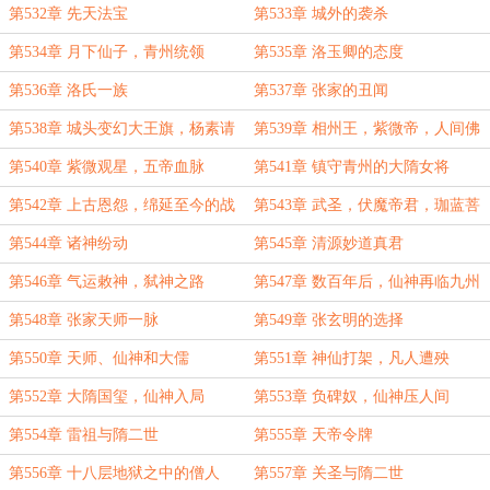
第532章 先天法宝
第533章 城外的袭杀
第534章 月下仙子，青州统领
第535章 洛玉卿的态度
第536章 洛氏一族
第537章 张家的丑闻
第538章 城头变幻大王旗，杨素请
第539章 相州王，紫微帝，人间佛
命
第540章 紫微观星，五帝血脉
第541章 镇守青州的大隋女将
第542章 上古恩怨，绵延至今的战
第543章 武圣，伏魔帝君，珈蓝菩
争
萨
第544章 诸神纷动
第545章 清源妙道真君
第546章 气运敕神，弑神之路
第547章 数百年后，仙神再临九州
第548章 张家天师一脉
第549章 张玄明的选择
第550章 天师、仙神和大儒
第551章 神仙打架，凡人遭殃
第552章 大隋国玺，仙神入局
第553章 负碑奴，仙神压人间
第554章 雷祖与隋二世
第555章 天帝令牌
第556章 十八层地狱之中的僧人
第557章 关圣与隋二世