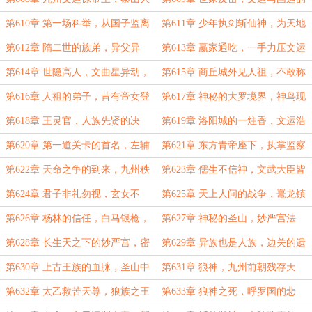
帝的震惊
对抗，玄仙之上的存在！
第610章 第一场科举，从国子监离
第611章 少年执剑斩仙神，为天地
开的学子，左辅星！
立心，为往圣继绝学！
第612章 隋二世的族弟，异父异
第613章 赢家通吃，一手力压文运
母，科举的三道关卡！
长河，仙神也为之震撼的力量！
第614章 世隐高人，文曲星异动，
第615章 商丘城外见人祖，不敢称
商丘城外有帝师！
帝师，只因曾失败！
第616章 人祖的弟子，昔有帝女登
第617章 神秘的大罗境界，神鸟现
天，一剑斩落九重天门！
世，火海将熄，人祖将逝！
第618章 王灵官，人族先贤的决
第619章 洛阳城的一炷香，文运浩
定，等待始皇帝归来的女子！
瀚，大禹曾镇龙宫！
第620章 第一道关卡的首名，左辅
第621章 东方青帝座下，执掌监察
星的强大，已非凡人而为神！
与文运的神祇，隋帝敕封！
第622章 天命之争的到来，九州秩
第623章 儒生不信神，文武大臣皆
序破碎，三界动容！
可敕封，一剑斩神祇！
第624章 君子非礼勿视，玄女不
第625章 天上人间的战争，鼍龙镇
死，大隋鼍龙之尊！
世，瑶池王母与九州之主
第626章 杨林的信任，白马银枪，
第627章 神秘的圣山，妙严宫法
大隋年轻一辈将领！
旨，长生大帝的后手！
第628章 长生天之下的妙严宫，密
第629章 异族也是人族，边关的遗
宗大阵，佛陀的忧虑
泽，昔日上古之战！
第630章 上古王族的血脉，圣山中
第631章 狼神，九州前朝残存天
遇故人，呼罗国将亡！
命，圣山的背叛！
第632章 太乙救苦天尊，狼族之王
第633章 狼神之死，呼罗国的悲