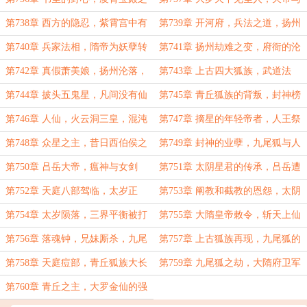
中的争吵，嬴政初入大罗天！
女娲娘娘的承诺，碧游宫中无人！
第738章 西方的隐忍，紫霄宫中有
第739章 开河府，兵法之道，扬州
道祖，圣人的杀意！
内外的变局，李元霸欲破城！
第740章 兵家法相，隋帝为妖孽转
第741章 扬州劫难之变，府衙的沦
世，李家大旗当立！
陷，程家与开河府密谋！
第742章 真假萧美娘，扬州沦落，
第743章 上古四大狐族，武道法
行宫之中的斗法！
相，江南世家门阀的底蕴！
第744章 披头五鬼星，凡间没有仙
第745章 青丘狐族的背叛，封神榜
家神祇，只有大隋越王！
上有名者皆恨人王！
第746章 人仙，火云洞三皇，混沌
第747章 摘星的年轻帝者，人王祭
中的囚徒！
祀之典，漫天星辰化铜马！
第748章 众星之主，昔日西伯侯之
第749章 封神的业孽，九尾狐与人
子，今为紫微大帝！
王的结合，紫微大帝心结！
第750章 吕岳大帝，瘟神与女剑
第751章 太阴星君的传承，吕岳遭
仙，大隋国运的馈赠！
劫，天庭的后手！
第752章 天庭八部驾临，太岁正
第753章 阐教和截教的恩怨，太阴
神，兄妹之间的厮杀！
星君与洛水女神，洛玉卿败退？
第754章 太岁陨落，三界平衡被打
第755章 大隋皇帝敕令，斩天上仙
破，洛玉卿生死危机！
神落人间，鼍龙的恩赐！
第756章 落魂钟，兄妹厮杀，九尾
第757章 上古狐族再现，九尾狐的
狐与人王之子的宿命！
谋划，自顾不暇的火云洞！
第758章 天庭痘部，青丘狐族大长
第759章 九尾狐之劫，大隋府卫军
老，大罗之境的机缘！
出动，上古九州再现！
第760章 青丘之主，大罗金仙的强