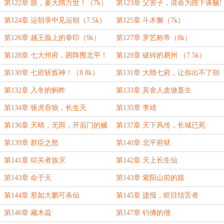
第122章 朕，要大隋万世！（7k）
第123章 父害子，请命为陛下诛贼!
（8k）
第124章 运朝录中见运朝（7.5k）
第125章 斗木獬（7k）
第126章 越王脸上的拳印（9k）
第127章 罗艺称帝（8k）
第128章 七大州府，困阵围北平！
第129章 破碎的易州 （7.5k）
（4k）
第130章 七府斩炼神！（8.8k）
第131章 大隋七府，让你出不了朔
州！
第132章 入冬的蚂蚱
第133章 莫舍人皮做畜生
第134章 驱虎吞狼，长生天
第135章 李靖
第136章 天晴，无雨，开后门的贼
第137章 天下风传，长城已死
第139章 群臣之怒
第140章 北平府狱
第141章 叩关者族灭
第142章 天上长生仙
第143章 命于天
第143章 紫阳山前的路
第144章 形如大鹏可杀仙
第145章 捷报，瞠目结舌者
第146章 藏木焱
第147章 钓佛的僧