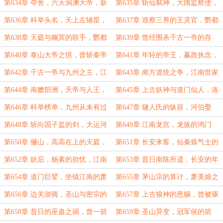
的气运，人主之象！
曲，九州之中的鬼运！
第634章 夺舍，六天洞渊大帝，新
第635章 斩仙弑神，大隋监察使，
的帝星降临，隋二世命数！
文运眷顾之人！
第636章 科举头名，天上左辅星，
第637章 巡察三界的王灵官，酆都
天帝真正的落子！
大帝到来，天帝的忌惮！
第638章 天庭与幽冥的联手，酆都
第639章 曾经围杀千古一帝的存
城中变故，七十二阴司之主！
在，幽冥之中的真正主宰！
第640章 泰山大帝之惧，曾斩秦帝
第641章 年轻的帝王，嬴政执念，
一身，燧人氏见嬴政
人族命运兴衰之地
第642章 千古一帝与九州之主，江
第643章 南方道统之争，江南世家
南动乱，普陀山来人
的隐秘，天喜星之主！
第644章 南赡部洲，天帝与人王，
第645章 上古妖神与道门仙人，洛
昔年陨落的妖神！
阳宫中谈文运，杨广的沉默
第646章 科举榜单，九州从未有过
第647章 燧人氏的纵容，河伯娶
盛世，大运河的隐患！
亲，龙王纳妾！
第648章 斩向国子监的剑，大运河
第649章 江南龙宫，龙族的鸿门
之南，龙族登场！
宴，青莲居士的酒！
第650章 骊山，高高在上的天庭，
第651章 长安来客，仙秦炼气士的
疯狂的佛陀！
传承，曾为始皇帝谋士！
第652章 妖后，杨素的担忧，江南
第653章 昔日南陈所遗，长安的年
世家最后的底蕴
轻将军，大隋十二卫！
第654章 道门巨擘，坐镇江南的萧
第655章 茅山宗的算计，萧美娘之
美娘，程家底蕴！
劫，紫微帝星下江南！
第656章 边关游骑，圣山与密宗的
第657章 上古狼神的恩赐，曾被驱
图谋，上古狼王归来！
逐出九州，仙神之罪！
第658章 昔日的巫蛊之祸，曾一箭
第659章 圣山异变，冠军侯的箭