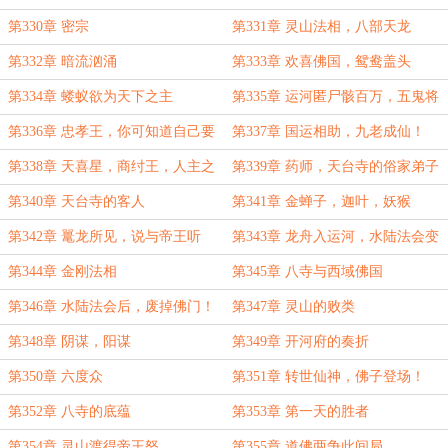
第330章 密宗
第331章 灵山法相，八部天龙
第332章 暗流汹涌
第333章 欢喜佛国，鸳鸯盖头
第334章 蝼蚁欲为天下之主
第335章 运河匿尸骸百万，五鬼将
冤魂压棺！
第336章 忠孝王，你可知道自己要
第337章 国运相助，九老成仙！
死了？
第338章 天喜星，商纣王，人主之
第339章 药师，天台寺的俗家弟子
女
第340章 天台寺的客人
第341章 金蝉子，迦叶，妖猴
第342章 鼍龙所见，说与帝王听
第343章 龙舟入运河，水陆法会变
数
第344章 金刚法相
第345章 八寺与西域佛国
第346章 水陆法会后，废掉佛门！
第347章 灵山的败类
第348章 阴谋，阳谋
第349章 开河府的奏折
第350章 六度众
第351章 转世仙神，佛子登场！
第352章 八寺的底蕴
第353章 第一天的胜者
第354章 灵山渡得帝王怒
第355章 道佛两争此间局