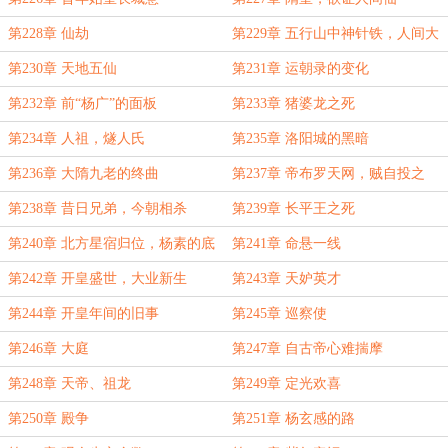
第228章 仙劫
第229章 五行山中神针铁，人间大
隋二世仙
第230章 天地五仙
第231章 运朝录的变化
第232章 前“杨广”的面板
第233章 猪婆龙之死
第234章 人祖，燧人氏
第235章 洛阳城的黑暗
第236章 大隋九老的终曲
第237章 帝布罗天网，贼自投之
第238章 昔日兄弟，今朝相杀
第239章 长平王之死
第240章 北方星宿归位，杨素的底
第241章 命悬一线
牌
第242章 开皇盛世，大业新生
第243章 天妒英才
第244章 开皇年间的旧事
第245章 巡察使
第246章 大庭
第247章 自古帝心难揣摩
第248章 天帝、祖龙
第249章 定光欢喜
第250章 殿争
第251章 杨玄感的路