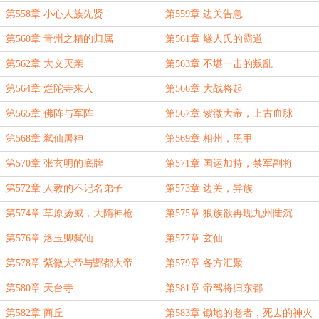
第558章 小心人族先贤
第559章 边关告急
第560章 青州之精的归属
第561章 燧人氏的霸道
第562章 大义灭亲
第563章 不堪一击的叛乱
第564章 烂陀寺来人
第566章 大战将起
第565章 佛阵与军阵
第567章 紫微大帝，上古血脉
第568章 弑仙屠神
第569章 相州，黑甲
第570章 张玄明的底牌
第571章 国运加持，禁军副将
第572章 人教的不记名弟子
第573章 边关，异族
第574章 草原扬威，大隋神枪
第575章 狼族欲再现九州陆沉
第576章 洛玉卿弑仙
第577章 玄仙
第578章 紫微大帝与酆都大帝
第579章 各方汇聚
第580章 天台寺
第581章 帝驾将归东都
第582章 商丘
第583章 锄地的老者，死去的神火