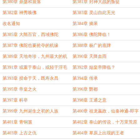
第380章 鼎盛和衰落
第381章 封神大战的叛徒
第382章 神秀唤佛
第383章 灵山自此无光
改名通知
第384章 摘果
第385章 大隋百官，西域佛陀
第386章 佛陀降临！
第387章 佛陀也要抢夺的机缘
第388章 杨广的底牌
第389章 天地奇珍，九州最大的机
第390章 天降血雨
缘
第391章 或重于泰山，或轻于浮毛
第392章 始皇帝降临？
第393章 授命于天，既寿永昌
第394章 传承
第395章 帝皇之火
第396章 酆都
第397章 科举
第398章 王通之意
第399章 九州诞生之初的人族
第400章 祖龙嬴政，仙秦神通-即字
法！
第401章 青铜簋
第402章 泰山的传说，十万里荒原
之劫
第403章 上古之仇
第404章 草原上出现的王者