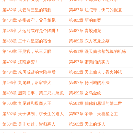
内忧外患
第482章 火云洞三皇的猜测
第483章 烂陀寺，佛门的报复
第484章 齐州镇守，父子相见
第485章 新的血案
第486章 大运河或许是个陷阱！
第487章 青蛟如龙
第488章 二十八星宿的宿命
第489章 东方苍龙之殇
第490章 王灵官，第三天眼
第491章 漫天仙佛都觊觎的机缘
第492章 江南剧变！
第493章 萧美娘的实力
第494章 来历成谜的大隋皇后
第495章 天上仙人，香火神祇
第496章 九尾狐，谢家香火
第497章 扬州城的斗法
第498章 殷商旧事，第二只九尾狐
第499章 玄鸟金纹
第500章 九尾狐和殷商人王
第501章 仙佛们忌惮的隋二世
第502章 天子谋划，求长生的道人
第503章 帝辛，天喜星之主
第504章 是非功过，皆归寡人
第505章 天上的坏人