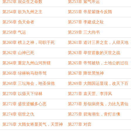
第252章 观众生之命数
第253章 紫气帝运
第254章 欲为九州之主
第255章 帝星紫微今反隋
第256章 负天命者
第257章 李建成之耻
第258章 气运
第259章 三大尚书
第260章 榜上之神，司职于死
第261章 道计三界之玄，人得天地
真貌
第262章 山神已死
第263章 举世皆敌的灭世之战
第264章 重定九州山河所辖
第265章 帝驾被劫，土地公的过往
第266章 绿林响马劫帝驾
第267章 降世黑煞神
第268章 三坛海会，翊圣保德
第269章 大隋国运显现，改天下百
姓之命
第270章 以慑天下绿林
第271章 袁天罡、李淳风
第272章 盛世逆贼多心恶
第273章 形似病痨鬼，力比九霄仙
第274章 宿世之仇
第275章 碧海潮生，青灯古佛
第276章 大隋女将显英气，天罡神
第277章 对弈