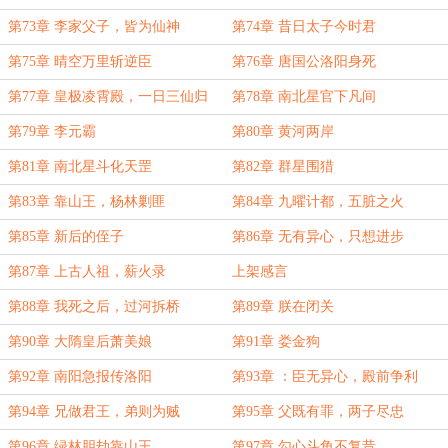
第73章 李家父子，皆为仙神
第74章 昔日太子今时君
第75章 晴空万里斩逆臣
第76章 唐国公洛阳身死
第77章 皇极凌霄殿，一日三仙归
第78章 南北星官下凡间
第79章 李元霸
第80章 黄河两岸
第81章 南北星斗化天罡
第82章 群星围猎
第83章 靠山王，杨林剿匪
第84章 九曜计都，五脏之火
第85章 新后的侄子
第86章 无有异心，只想进步
第87章 上古人祖，薪火录
上架感言
第88章 我死之后，过河拆桥
第89章 朕在闭关
第90章 大隋皇后萧美娘
第91章 娄金狗
第92章 南阳急报传洛阳
第93章 ：臣无异心，殿前争利
第94章 兄做君王，弟则为贼
第95章 父既有罪，两子尽忠
第96章 绿林胆劫靠山王
第97章 勾心斗角不复昔