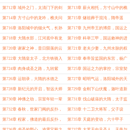
上的存在，元始道旧友！
贤，今朝天上散仙！
第712章 域外之门，太清门下的剑
第713章 薪火相托，方寸山中的樵
仙，火祖托付的传承！
夫，昔日曾射落九日！
第714章 方寸山中的龙吟，樵夫问
第715章 燧祖葬于混沌，隋帝遥
道，薪火烧混沌！
拜，洛阳城的新气象
第716章 洛阳城中的烟火气，长孙
第717章 九州帝王的博弈，国运之
家的女儿，龙脉之气
力，九州之局
第718章 大隋水部，江河底中有龙
第719章 科举三甲，国运敕神的进
王，年轻隋帝与九州神祇！
士，谢家的魄力！
第720章 谢家之神，昔日陨落的云
第721章 老夫少妻，九州水脉的权
中真君，国运敕封！
柄，龙族为隐患！
第722章 大隋皇太子，北方铁骑入
第723章 奉帝旨监国的东宫，杨广
洛阳，三甲所敕神位！
将动身，朝会冲突！
第724章 肉身成圣之路，九转紫
第725章 国运之力的掌控，宗室契
罡，宗室们的嫉恨！
诏，杨玄感的突破！
第726章 运朝录，大隋的水德之
第727章 昭明气运，洛阳城外的天
主，太子监国！
台寺，神秀的佛法！
第728章 新纪元的开启，智远大师
第729章 金刚下山伏魔，迦叶道新
圆寂，天台寺中的迦叶尊者
佛，杨广欲行新诏！
第730章 神佛之劫，宗室年轻一辈
第731章 伐山破庙的大隋，太子监
之首，杨玄感的强势！
国，大隋劫动！
第732章 春秋，世家门阀的反扑，
第733章 十二卫大将军，父子设
萧美娘与杨素！
局，风雨扬州，一局棋落！
第734章 程家，佛道的最后反扑，
第735章 天庭的变动，六十甲子
仙神忌惮新天帝！
神，书圣与司法天神
第736章 书圣的野心，凌霄宝殿之
第737章 大罗天中见圣人，天帝与