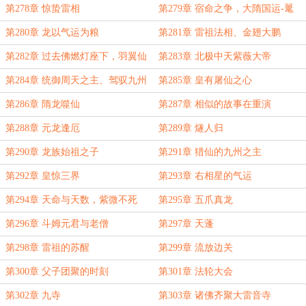
通乱人间
第278章 惊蛰雷相
第279章 宿命之争，大隋国运-鼍
龙！
第280章 龙以气运为粮
第281章 雷祖法相、金翅大鹏
第282章 过去佛燃灯座下，羽翼仙
第283章 北极中天紫薇大帝
第284章 统御周天之主、驾驭九州
第285章 皇有屠仙之心
之皇
第286章 隋龙噬仙
第287章 相似的故事在重演
第288章 元龙逢厄
第289章 燧人归
第290章 龙族始祖之子
第291章 猎仙的九州之主
第292章 皇惊三界
第293章 右相星的气运
第294章 天命与天数，紫微不死
第295章 五爪真龙
第296章 斗姆元君与老僧
第297章 天蓬
第298章 雷祖的苏醒
第299章 流放边关
第300章 父子团聚的时刻
第301章 法轮大会
第302章 九寺
第303章 诸佛齐聚大雷音寺