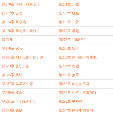
第270章 杂种，打死我！
第271章 开战
第272章 首功
第273章 狡黠
第274章 厮杀场
第275章 二阶
第276章 矛与盾，孰强？
第277章 暴起
请假条
第278章 “崩老头”
第279章 嫁妆
第280章 预言
第281章 列车三期升级计划
第282章 你们都不尊重他
第283章 晋职升衔
第284章 整顿
第285章 兵制
第286章 狼耳
第287章 风暴区生态
第288章 你说的不算
第289章 棒杀
第290章 少年、故事与猫
第291章 「金瞳巡狩」
第292章 平桥村
第293章 袋鼠
第294章 风沙中的雷河