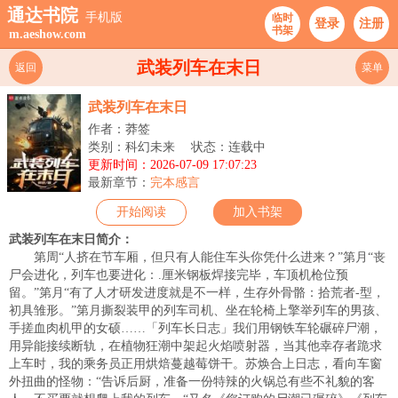
通达书院
手机版
临时
登录
注册
书架
m.aeshow.com
武装列车在末日
返回
菜单
武装列车在末日
作者：莽签
类别：科幻未来
状态：连载中
更新时间：2026-07-09 17:07:23
最新章节：
完本感言
开始阅读
加入书架
武装列车在末日简介：
第周“人挤在节车厢，但只有人能住车头你凭什么进来？”第月“丧
尸会进化，列车也要进化：.厘米钢板焊接完毕，车顶机枪位预
留。”第月“有了人才研发进度就是不一样，生存外骨骼：拾荒者-型，
初具雏形。”第月撕裂装甲的列车司机、坐在轮椅上擎举列车的男孩、
手搓血肉机甲的女硕……「列车长日志」我们用钢铁车轮碾碎尸潮，
用异能接续断轨，在植物狂潮中架起火焰喷射器，当其他幸存者跪求
上车时，我的乘务员正用烘焙蔓越莓饼干。苏焕合上日志，看向车窗
外扭曲的怪物：“告诉后厨，准备一份特辣的火锅总有些不礼貌的客