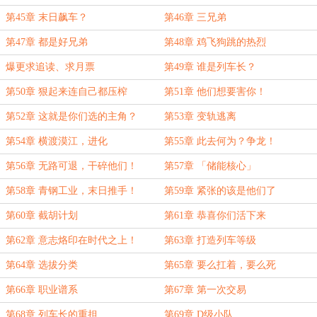
第45章 末日飙车？
第46章 三兄弟
第47章 都是好兄弟
第48章 鸡飞狗跳的热烈
爆更求追读、求月票
第49章 谁是列车长？
第50章 狠起来连自己都压榨
第51章 他们想要害你！
第52章 这就是你们选的主角？
第53章 变轨逃离
第54章 横渡漠江，进化
第55章 此去何为？争龙！
第56章 无路可退，干碎他们！
第57章 「储能核心」
第58章 青钢工业，末日推手！
第59章 紧张的该是他们了
第60章 截胡计划
第61章 恭喜你们活下来
第62章 意志烙印在时代之上！
第63章 打造列车等级
第64章 选拔分类
第65章 要么扛着，要么死
第66章 职业谱系
第67章 第一次交易
第68章 列车长的重担
第69章 D级小队