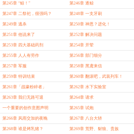
第245章 “鲸！”
第246章 逐鲸
第247章 二祭祀，很强吗？
第248章 一支牙刷
第249章 逃杀
第250章 神恩？进化！
第251章 他说来了
第252章 解决问题
第253章 四大基础药剂
第254章 开荤
第255章 人人有劳作
第256章 部门细分
第257章 军服
第258章 黑鸢来信
第259章 特训结束
第260章 翻滚吧，武装列车！
第261章「战壕粉碎者」
第262章 水下实验室
第263章 我们无路可退
第264章 请求
一个重要的创作意图声明
第265章 试炮
第266章 风雨交加的夜晚
第267章 八台大轿
第268章 谁是烤乳猪？
第269章 荒野、豺狼、贵族