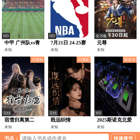
HD
HD
全26集
中甲 广州队vs青
7月21日 24-25赛
元尊
岛西海岸
未知
季NBA夏季联赛
未知
未知
20231028（官方
鹈鹕VS掘金
AI漫剧
AI漫剧
斯诺克
解说）
完结
完结
HD
宿雪归离第二
既远织情
2025斯诺克北爱
季：一纸契缘缚
未知
未知
尔兰公开赛64进
未知
白发
32 马修·塞尔特2-
书名：