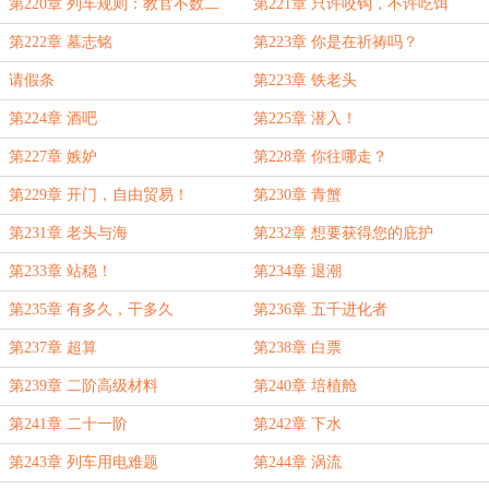
第220章 列车规则：教官不数二
第221章 只许咬钩，不许吃饵
第222章 墓志铭
第223章 你是在祈祷吗？
请假条
第223章 铁老头
第224章 酒吧
第225章 潜入！
第227章 嫉妒
第228章 你往哪走？
第229章 开门，自由贸易！
第230章 青蟹
第231章 老头与海
第232章 想要获得您的庇护
第233章 站稳！
第234章 退潮
第235章 有多久，干多久
第236章 五千进化者
第237章 超算
第238章 白票
第239章 二阶高级材料
第240章 培植舱
第241章 二十一阶
第242章 下水
第243章 列车用电难题
第244章 涡流