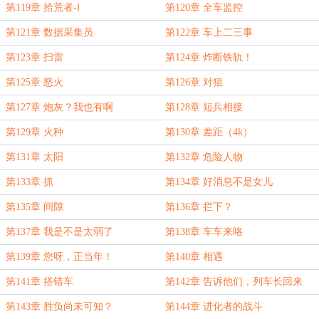
第119章 拾荒者-Ⅰ
第120章 全车监控
第121章 数据采集员
第122章 车上二三事
第123章 扫雷
第124章 炸断铁轨！
第125章 怒火
第126章 对狙
第127章 炮灰？我也有啊
第128章 短兵相接
第129章 火种
第130章 差距（4k）
第131章 太阳
第132章 危险人物
第133章 抓
第134章 好消息不是女儿
第135章 间隙
第136章 拦下？
第137章 我是不是太弱了
第138章 车车来咯
第139章 您呀，正当年！
第140章 相遇
第141章 搭错车
第142章 告诉他们，列车长回来
了！
第143章 胜负尚未可知？
第144章 进化者的战斗