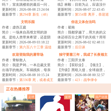
吗？」室友跳楼前的最后一问，
线】林毅：目前为止，应该没什
让鹿今朝被迫卷入一场无法言说
更新时间：2026-08-08 23:24:04
么我领悟不了的，如果有，稍稍
更新时间：2026-08-07 22:43:45
的恐怖循环。染血的...
最新章节：
第294章 新生（48）
给我点时间，那就...
最新章节：
第554章 离开，恭迎巡
察使
文明乐园
你这义体合法吗
作者：虚伪王庭
作者：翟南
简介：一场来自高维文明的游
简介：我都穿越了，用大炎的义
戏。是给人类带来希望，还是阴
体还得百分之两千的关税？用哥
谋？面对即将熄灭的文明。是帮
更新时间：2026-08-09 03:18:22
联义体我还没医保？无线上网还
更新时间：2026-08-02 02:48:11
助点燃火种，还是...
最新章节：
第六百八十三章 温缇
tm的得交专利费...
最新章节：
后日谈
娅（为白银盟主冰衫沐雪加更）
欢迎登陆我的屠宰场
独守要塞三年，我成了长夜领主
（四合一）
作者：青蚨散人
作者：三阳开太泰
简介：我是尹鸩，一本总裁文里
简介：【双职业】、【领主】、
出场字的炮灰。车祸残疾，母亲
【升级】黑暗入侵，全球崩溃，
惨死，最终没有尊严的‘被消失’这
更新时间：2026-08-08 10:15:24
暗幕席卷光明，魔物吞噬人类。
更新时间：2026-08-08 00:32:57
是我的既定...
最新章节：
第336章 死，或者成王
林修作为一个外...
最新章节：
423：战争律令
（求月票）
正在热播推荐
足球
篮球
国产动漫