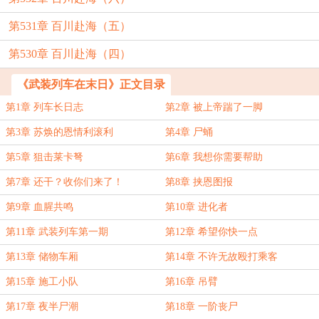
第531章 百川赴海（五）
第530章 百川赴海（四）
《武装列车在末日》正文目录
第1章 列车长日志
第2章 被上帝踹了一脚
第3章 苏焕的恩情利滚利
第4章 尸蛹
第5章 狙击莱卡弩
第6章 我想你需要帮助
第7章 还干？收你们来了！
第8章 挟恩图报
第9章 血腥共鸣
第10章 进化者
第11章 武装列车第一期
第12章 希望你快一点
第13章 储物车厢
第14章 不许无故殴打乘客
第15章 施工小队
第16章 吊臂
第17章 夜半尸潮
第18章 一阶丧尸