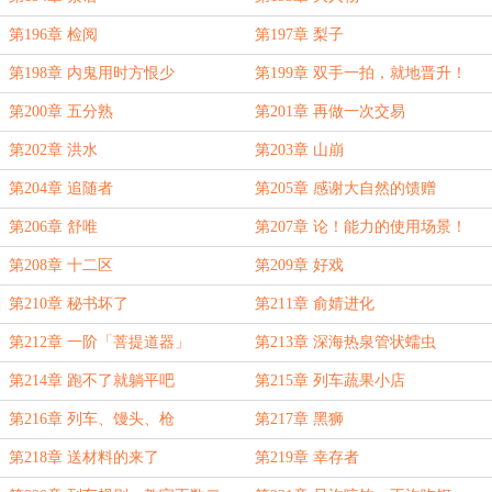
第196章 检阅
第197章 梨子
第198章 内鬼用时方恨少
第199章 双手一拍，就地晋升！
第200章 五分熟
第201章 再做一次交易
第202章 洪水
第203章 山崩
第204章 追随者
第205章 感谢大自然的馈赠
第206章 舒唯
第207章 论！能力的使用场景！
第208章 十二区
第209章 好戏
第210章 秘书坏了
第211章 俞婧进化
第212章 一阶「菩提道器」
第213章 深海热泉管状蠕虫
第214章 跑不了就躺平吧
第215章 列车蔬果小店
第216章 列车、馒头、枪
第217章 黑狮
第218章 送材料的来了
第219章 幸存者