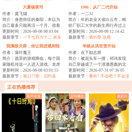
（大结局）
大夏镇夜司
1986：从厂二代开始
作者：庞飞烟
作者：一二32
简介：身患癌症的秦阳，本以为
简介：年的农业大省白云市，棉
自己最多只能再活一个月。借着
纺厂职工大学的新生周行舟过上
绝症之躯，秦阳怒怼上司老板，
更新时间：2026-08-08 08:03:04
了别人羡慕不来的美好生活。若
更新时间：2026-08-08 12:14:42
再甩物质女友，...
最新章节：
一千七百六十二 灰头
干年后有人问：...
最新章节：
第95章 乐观
土脸
我满级天师，你让我进规则怪
华娱从洪世贤开始
作者：落叶魔王
作者：在下励志师
谈？
简介：诡异的游戏降临，每个国
简介：被泥头车一撞，祁讳发现
家随机传送一人进入游戏。龙虎
自己穿越成了一个清澈愚蠢的北
山修炼了两年的张阳青莫名其妙
更新时间：2026-08-08 03:01:55
电毕业生，这让他打起了退堂
更新时间：2026-07-31 07:36:05
进入了规则怪谈...
最新章节：
第2277章：旧约圣
鼓。娱乐圈好难混...
最新章节：
番外7 不会吧？不会没
殿，一个有特殊规则的地方！
有富婆养吧？
正在热播推荐
（求订阅，求月票）
有声动漫
反转爽剧
喜剧片