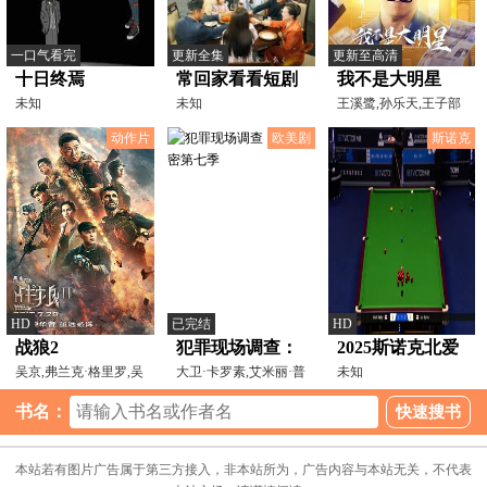
一口气看完
更新全集
更新至高清
十日终焉
常回家看看短剧
我不是大明星
未知
未知
王溪鹭,孙乐天,王子部
动作片
欧美剧
斯诺克
HD
已完结
HD
战狼2
犯罪现场调查：
2025斯诺克北爱
吴京,弗兰克·格里罗,吴
迈阿密第七季
大卫·卡罗素,艾米丽·普
尔兰公开赛64进
未知
刚,张翰,卢靖姗,丁
格特,亚当·罗德里
32 马克·塞尔比4-
书名：
1伊安·伯恩斯
20251019
本站若有图片广告属于第三方接入，非本站所为，广告内容与本站无关，不代表