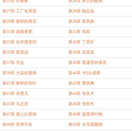
第25章 印睿彬
第26章 床土的配制
第27章 工厂化育苗
第28章 杨志远
第29章 新鲜的黄瓜
第30章 曾凤娇
第31章 超级基肥
第32章 四叔
第33章 化学诱变剂
第34章 丁景轩
第35章 霍思远
第36章 岳国龙
第37章 开盒
第38章 普通育种基质
第39章 大蒜枯萎病
第40章 3代出成果
第41章 新鲜的茶叶
第42章 曹星阑
第43章 张楚凡
第44章 张良才
第45章 马之意
第46章 张所长
第47章 菜心白斑病
第48章 菠菜潜叶蝇
第49章 营养不良
第50章 木耳霉菌病