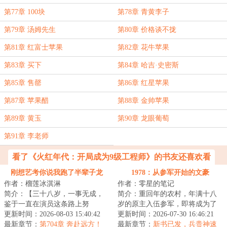
第77章 100块
第78章 青黄李子
第79章 汤姆先生
第80章 价格谈不拢
第81章 红富士苹果
第82章 花牛苹果
第83章 买下
第84章 哈吉·史密斯
第85章 售罄
第86章 红星苹果
第87章 苹果醋
第88章 金帅苹果
第89章 黄玉
第90章 龙眼葡萄
第91章 李老师
看了《火红年代：开局成为9级工程师》的书友还喜欢看
刚想艺考你说我跑了半辈子龙
1978：从参军开始的文豪
作者：榴莲冰淇淋
作者：零星的笔记
套？
简介：【三十八岁，一事无成，
简介：重回年的农村，年满十八
鉴于一直在演员这条路上努
岁的原主入伍参军，即将成为了
力，‘龙套逆袭成老戏骨系统’开
更新时间：2026-08-03 15:40:42
军队中的一员。等着周旭重生过
更新时间：2026-07-30 16:46:21
启！】陈瑾看着提...
最新章节：
第704章 奔赴远方！
来的时候，手里...
最新章节：
新书已发，兵贵神速