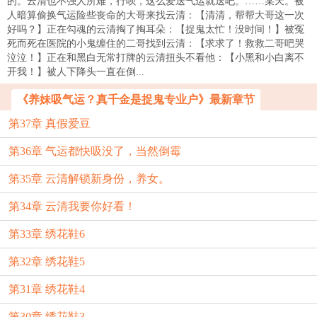
的。云清也不强人所难，行呗，这么爱送气运就送吧。……某天。被
人暗算偷换气运险些丧命的大哥来找云清：【清清，帮帮大哥这一次
好吗？】正在勾魂的云清掏了掏耳朵：【捉鬼太忙！没时间！】被冤
死而死在医院的小鬼缠住的二哥找到云清：【求求了！救救二哥吧哭
泣泣！】正在和黑白无常打牌的云清扭头不看他：【小黑和小白离不
开我！】被人下降头一直在倒...
《养妹吸气运？真千金是捉鬼专业户》最新章节
第37章 真假爱豆
第36章 气运都快吸没了，当然倒霉
第35章 云清解锁新身份，养女。
第34章 云清我要你好看！
第33章 绣花鞋6
第32章 绣花鞋5
第31章 绣花鞋4
第30章 绣花鞋3