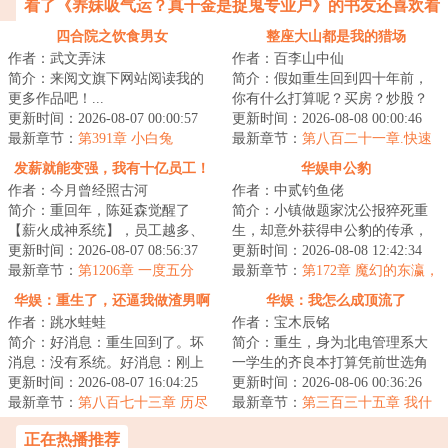
看了《养妹吸气运？真千金是捉鬼专业户》的书友还喜欢看
四合院之饮食男女
整座大山都是我的猎场
作者：武文弄沫
作者：百李山中仙
简介：来阅文旗下网站阅读我的
简介：假如重生回到四十年前，
更多作品吧！...
你有什么打算呢？买房？炒股？
更新时间：2026-08-07 00:00:57
屯古董？捣腾国债卷？……不！
更新时间：2026-08-08 00:00:46
最新章节：
第391章 小白兔
赵军觉得只要自...
最新章节：
第八百二十一章.快速
锁定嫌疑人
发薪就能变强，我有十亿员工！
华娱申公豹
作者：今月曾经照古河
作者：中贰钓鱼佬
简介：重回年，陈延森觉醒了
简介：小镇做题家沈公报猝死重
【薪火成神系统】，员工越多、
生，却意外获得申公豹的传承，
工资越高，薪火积累越快，能力
更新时间：2026-08-07 08:56:37
只要做出符合申公豹特性的事
更新时间：2026-08-08 12:42:34
就越强！精神+，...
最新章节：
第1206章 一度五分
情，就能够获得相...
最新章节：
第172章 魔幻的东瀛，
钱，电价地板！我想把这个世界
剑雨定档
华娱：重生了，还逼我做渣男啊
华娱：我怎么成顶流了
变成一家公司！
作者：跳水蛙蛙
作者：宝木辰铭
简介：好消息：重生回到了。坏
简介：重生，身为北电管理系大
消息：没有系统。好消息：刚上
一学生的齐良本打算凭前世选角
高三。坏消息：统考分数。好消
更新时间：2026-08-07 16:04:25
导演的经验，积攒人脉资本重操
更新时间：2026-08-06 00:36:26
息：家里挺有钱...
最新章节：
第八百七十三章 历尽
旧业。没想到进...
最新章节：
第三百三十五章 我什
艰辛，志在星辰
么东西啊我去催人家
正在热播推荐