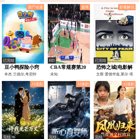
国产动漫
篮球
影视解说
已完结
HD
已完结
豆小鸭探险小窍
CBA常规赛第20
恐怖之城[电影解
门
本杰·兰德尔,考尼特·
轮 辽宁本钢VS
未知
说]
文斯·爱德华兹,莱尔·塔
肖,马克·汤普森,比
尔博特,约翰·阿彻
北京北汽
AI漫剧
AI漫剧
AI漫剧
20241220
完结
完结
完结