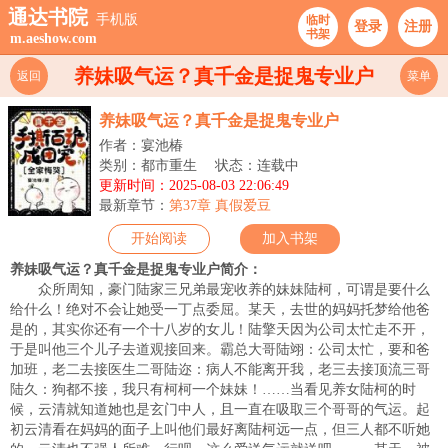
通达书院
手机版
临时
登录
注册
书架
m.aeshow.com
养妹吸气运？真千金是捉鬼专业户
返回
菜单
养妹吸气运？真千金是捉鬼专业户
作者：宴池椿
类别：都市重生
状态：连载中
更新时间：2025-08-03 22:06:49
最新章节：
第37章 真假爱豆
开始阅读
加入书架
养妹吸气运？真千金是捉鬼专业户简介：
众所周知，豪门陆家三兄弟最宠收养的妹妹陆柯，可谓是要什么
给什么！绝对不会让她受一丁点委屈。某天，去世的妈妈托梦给他爸
是的，其实你还有一个十八岁的女儿！陆擎天因为公司太忙走不开，
于是叫他三个儿子去道观接回来。霸总大哥陆翊：公司太忙，要和爸
加班，老二去接医生二哥陆迩：病人不能离开我，老三去接顶流三哥
陆久：狗都不接，我只有柯柯一个妹妹！……当看见养女陆柯的时
候，云清就知道她也是玄门中人，且一直在吸取三个哥哥的气运。起
初云清看在妈妈的面子上叫他们最好离陆柯远一点，但三人都不听她