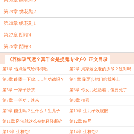
第29章 绣花鞋2
第28章 绣花鞋1
第27章 阴棺4
第26章 阴棺3
《养妹吸气运？真千金是捉鬼专业户》正文目录
第1章 借点运气给柯柯吧
第2章 周家这么老的少爷？这对吗
第3章 能蹭一下你……的功德吗？
第4 章 跑两步把门给我关上
第5章 一家子沙茶
第6章 你女儿还活着，但要死了
第7章 一等功，速来
第8章 拍喜
第9章 能生吗？生什么！生儿子…
第10章 生儿子没屁眼
第11章 阵法就这么被她轻轻碾碎
第12章 结局
了？
第13章 生桩怨1
第14章 生桩怨2